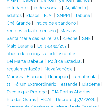
PNIPI
bebês
4 anos
5 anos
alunos
estudantes
redes sociais
Açailândia
adultos
idosos
EJAI
SNPPI
Itabuna
Chã Grande
índice de abandono
rede estadual de ensino
Manaus
Santa Maria das Barreiras
creche
SNE
Maio Laranja
Lei 14.432/202
abuso de crianças e adolescentes
Lei Marta Isabelle
Política Estadual
regulamentação
Nova Venécia
Marechal Floriano
Guarapari
´rematrícula
11º Fórum Extraordinário
estande
Diadema
Escola que Protege
EJA Portas Abertas
Rio das Ostras
FICAI
Decreto 4572/2026