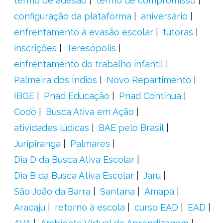
termo de adesão
termo de compromisso
configuração da plataforma
aniversário
enfrentamento à evasão escolar
tutoras
inscrições
Teresópolis
enfrentamento do trabalho infantil
Palmeira dos Índios
Novo Repartimento
IBGE
Pnad Educação
Pnad Contínua
Codó
Busca Ativa em Ação
atividades lúdicas
BAE pelo Brasil
Juripiranga
Palmares
Dia D da Busca Ativa Escolar
Dia B da Busca Ativa Escolar
Jaru
São João da Barra
Santana
Amapá
Aracaju
retorno à escola
curso EAD
EAD