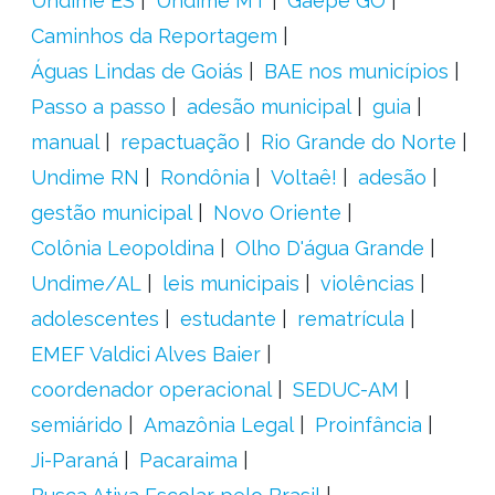
Undime ES
Undime MT
Gaepe GO
Caminhos da Reportagem
Águas Lindas de Goiás
BAE nos municípios
Passo a passo
adesão municipal
guia
manual
repactuação
Rio Grande do Norte
Undime RN
Rondônia
Voltaê!
adesão
gestão municipal
Novo Oriente
Colônia Leopoldina
Olho D'água Grande
Undime/AL
leis municipais
violências
adolescentes
estudante
rematrícula
EMEF Valdici Alves Baier
coordenador operacional
SEDUC-AM
semiárido
Amazônia Legal
Proinfância
Ji-Paraná
Pacaraima