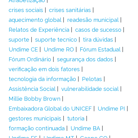
Alfabetização
crises sociais
crises sanitárias
aquecimento global
readesão municipal
Relatos de Experiência
casos de sucesso
suporte
suporte tecnico
tira dúvidas
Undime CE
Undime RO
Fórum Estadual
Fórum Ordinário
segurança dos dados
verificação em dois fatores
tecnologia da informação
Pelotas
Assistência Social
vulnerabilidade social
Millie Bobby Brown
Embaixadora Global do UNICEF
Undime PI
gestores municipais
tutoria
formação continuada
Undime BA