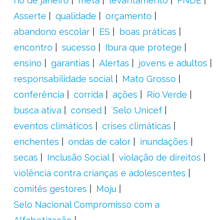
rio de janeiro
meta
levantamento
FNDE
Asserte
qualidade
orçamento
abandono escolar
ES
boas práticas
encontro
sucesso
Ibura que protege
ensino
garantias
Alertas
jovens e adultos
responsabilidade social
Mato Grosso
conferência
corrida
ações
Rio Verde
busca ativa
consed
´Selo Unicef
eventos climáticos
crises climáticas
enchentes
ondas de calor
inundações
secas
Inclusão Social
violação de direitos
violência contra crianças e adolescentes
comitês gestores
Moju
Selo Nacional Compromisso com a