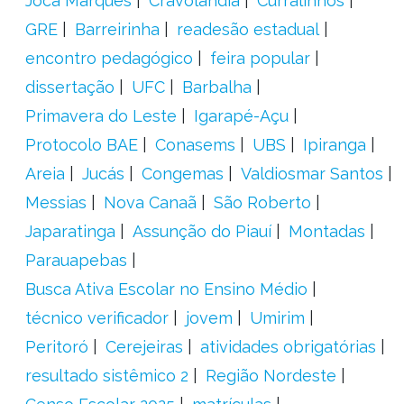
Joca Marques
Cravolândia
Curralinhos
GRE
Barreirinha
readesão estadual
encontro pedagógico
feira popular
dissertação
UFC
Barbalha
Primavera do Leste
Igarapé-Açu
Protocolo BAE
Conasems
UBS
Ipiranga
Areia
Jucás
Congemas
Valdiosmar Santos
Messias
Nova Canaã
São Roberto
Japaratinga
Assunção do Piauí
Montadas
Parauapebas
Busca Ativa Escolar no Ensino Médio
técnico verificador
jovem
Umirim
Peritoró
Cerejeiras
atividades obrigatórias
resultado sistêmico 2
Região Nordeste