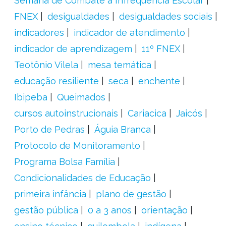
Semana de Combate à Infrequência Escolar
FNEX
desigualdades
desigualdades sociais
indicadores
indicador de atendimento
indicador de aprendizagem
11º FNEX
Teotônio Vilela
mesa temática
educação resiliente
seca
enchente
Ibipeba
Queimados
cursos autoinstrucionais
Cariacica
Jaicós
Porto de Pedras
Águia Branca
Protocolo de Monitoramento
Programa Bolsa Família
Condicionalidades de Educação
primeira infância
plano de gestão
gestão pública
0 a 3 anos
orientação