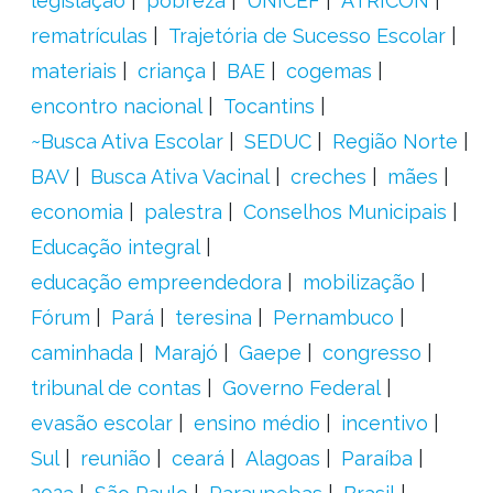
legislação
pobreza
UNICEF
ATRICON
rematrículas
Trajetória de Sucesso Escolar
materiais
criança
BAE
cogemas
encontro nacional
Tocantins
~Busca Ativa Escolar
SEDUC
Região Norte
BAV
Busca Ativa Vacinal
creches
mães
economia
palestra
Conselhos Municipais
Educação integral
educação empreendedora
mobilização
Fórum
Pará
teresina
Pernambuco
caminhada
Marajó
Gaepe
congresso
tribunal de contas
Governo Federal
evasão escolar
ensino médio
incentivo
Sul
reunião
ceará
Alagoas
Paraíba