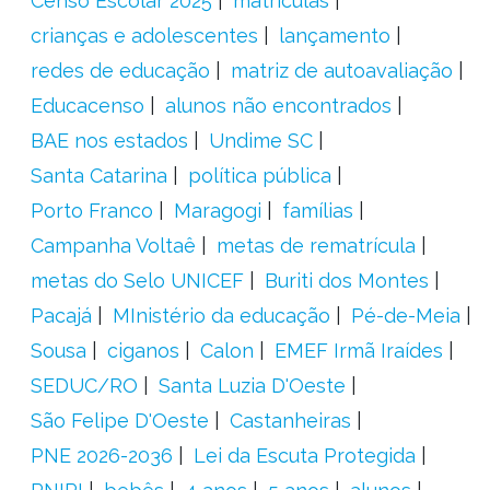
Censo Escolar 2025
matrículas
crianças e adolescentes
lançamento
redes de educação
matriz de autoavaliação
Educacenso
alunos não encontrados
BAE nos estados
Undime SC
Santa Catarina
política pública
Porto Franco
Maragogi
famílias
Campanha Voltaê
metas de rematrícula
metas do Selo UNICEF
Buriti dos Montes
Pacajá
MInistério da educação
Pé-de-Meia
Sousa
ciganos
Calon
EMEF Irmã Iraídes
SEDUC/RO
Santa Luzia D'Oeste
São Felipe D'Oeste
Castanheiras
PNE 2026-2036
Lei da Escuta Protegida