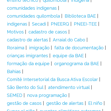
ensino técnico
quilombola
indígena
comunidades indígenas
comunidades quilombola
Biblioteca BAE
indígenas
Secadi
PNEERQ
PNEEI-TEE
Motivos
cadastro de casos
cadastro de alertas
Arraial do Cabo
Roraima
imigração
falta de documentação
crianças imigrantes
equipe da BAE
formação da equipe
organograma da BAE
Bahias
Comitê Intersetorial da Busca Ativa Escolar
São Bento do Sul
atendimento virtual
SEMED
nova programação
gestão de casos
gestão de alertas
El niño