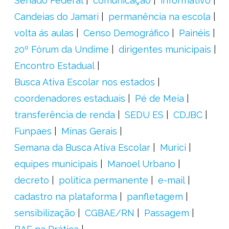
Senado Federal
comunicação
informativo
Candeias do Jamari
permanência na escola
volta ás aulas
Censo Demográfico
Painéis
20º Fórum da Undime
dirigentes municipais
Encontro Estadual
Busca Ativa Escolar nos estados
coordenadores estaduais
Pé de Meia
transferência de renda
SEDU ES
CDJBC
Funpaes
Minas Gerais
Semana da Busca Ativa Escolar
Murici
equipes municipais
Manoel Urbano
decreto
política permanente
e-mail
cadastro na plataforma
panfletagem
sensibilização
CGBAE/RN
Passagem