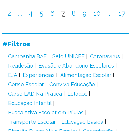
1
2
...
4
5
6
7
8
9
10
...
17
#Filtros
Campanha BAE
Selo UNICEF
Coronavírus
Readesão
Evasão e Abandono Escolares
EJA
Experiências
Alimentação Escolar
Censo Escolar
Conviva Educação
Curso EAD Na Prática
Estados
Educação Infantil
Busca Ativa Escolar em Pílulas
Transporte Escolar
Educação Básica