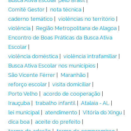
Busca Ativa Escolar pelo Brasil
Comitê Gestor
nota técnica
caderno temático
violências no território
violência
Região Metropolitana de Alagoa
Encontro de Boas Práticas da Busca Ativa
Escolar
violência doméstica
violência intrafamiliar
Busca Ativa Escolar nos municípios
São Vicente Férrer
Maranhão
reforço escolar
visita domiciliar
Porto Velho
acordo de cooperação
Irauçuba
trabalho infantil
Atalaia - AL
lei municipal
atendimento
Vitória do Xingu
dica boa
aceite do prefeito