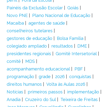
perfil
Fora da Escola
Painéis da Exclusão Escolar
Goiás
Novo PNE
Plano Nacional de Educação
Macaíba
agentes de saúde
conselheiros tutelares
gestores de educação
Bolsa Família
colegiado ampliado
resultados
DME
presidentes regionais
Gomitê Intersetorial
comitê
MDS
acompanhamento educacional
PBF
programação
grade
2026
conquistas
direitos humanos
Volta às Aulas 2026
Notícias
primeiros passos
implementação
Anadia
Cruzeiro do Sul
Teixeira de Freitas