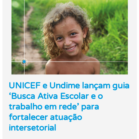
UNICEF e Undime lançam guia
‘Busca Ativa Escolar e o
trabalho em rede’ para
fortalecer atuação
intersetorial