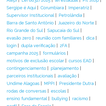
Alepi
Lei 8832/2025
lei estadual
Pit Stop
Sergipe é Aqui
Corumbiara
Imperatriz
Supervisor Institucional
Petrolândia
Barra de Santo Antônio
Juazeiro do Norte
Rio Grande do Sul
Sapucaia do Sul
evasão zero
reunião com familiares
dica
login
dupla verificação
2FA
campanha 2025
formulários
motivos de exclusão escolar
cursos EAD
contingenciamento
planejamento
parceiros institucionais
avaliação
Undime Alagoas
MPPI
Presidente Dutra
rodas de conversas
escolas
ensino fundamental
bullying
racismo