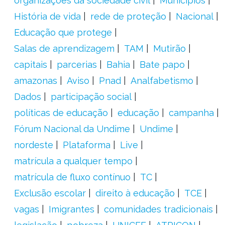
organizações da sociedade civil
Municípios
História de vida
rede de proteção
Nacional
Educação que protege
Salas de aprendizagem
TAM
Mutirão
capitais
parcerias
Bahia
Bate papo
amazonas
Aviso
Pnad
Analfabetismo
Dados
participação social
políticas de educação
educação
campanha
Fórum Nacional da Undime
Undime
nordeste
Plataforma
Live
matrícula a qualquer tempo
matrícula de fluxo contínuo
TC
Exclusão escolar
direito à educação
TCE
vagas
Imigrantes
comunidades tradicionais