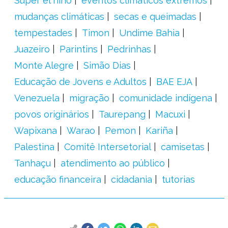
Super el niño
eventos climáticos extremos
mudanças climáticas
secas e queimadas
tempestades
Timon
Undime Bahia
Juazeiro
Parintins
Pedrinhas
Monte Alegre
Simão Dias
Educação de Jovens e Adultos
BAE EJA
Venezuela
migração
comunidade indígena
povos originários
Taurepang
Macuxi
Wapixana
Warao
Pemon
Kariña
Palestina
Comitê Intersetorial
camisetas
Tanhaçu
atendimento ao público
educação financeira
cidadania
tutorias