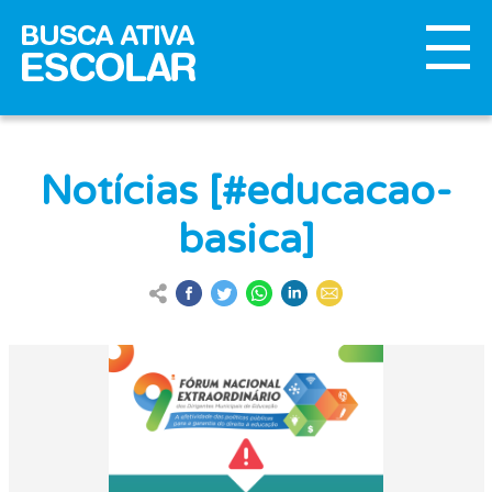
Notícias [#educacao-
basica]