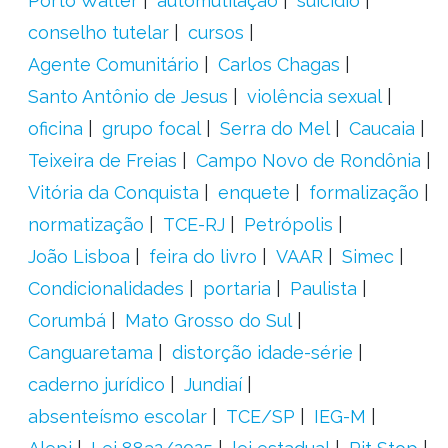
Porto Walter
automutilação
suicídio
conselho tutelar
cursos
Agente Comunitário
Carlos Chagas
Santo Antônio de Jesus
violência sexual
oficina
grupo focal
Serra do Mel
Caucaia
Teixeira de Freias
Campo Novo de Rondônia
Vitória da Conquista
enquete
formalização
normatização
TCE-RJ
Petrópolis
João Lisboa
feira do livro
VAAR
Simec
Condicionalidades
portaria
Paulista
Corumbá
Mato Grosso do Sul
Canguaretama
distorção idade-série
caderno jurídico
Jundiaí
absenteísmo escolar
TCE/SP
IEG-M