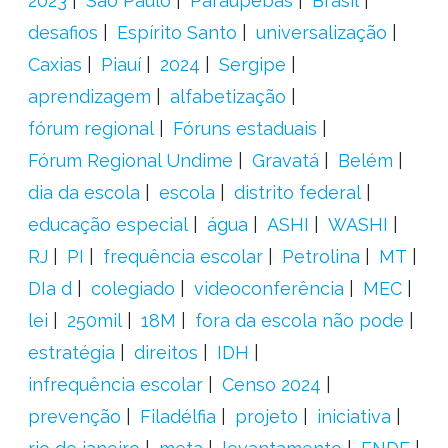
2023
São Paulo
Paraupebas
Brasil
desafios
Espírito Santo
universalização
Caxias
Piauí
2024
Sergipe
aprendizagem
alfabetização
fórum regional
Fóruns estaduais
Fórum Regional Undime
Gravatá
Belém
dia da escola
escola
distrito federal
educação especial
água
ASHI
WASHI
RJ
PI
frequência escolar
Petrolina
MT
DIa d
colegiado
videoconferência
MEC
lei
250mil
18M
fora da escola não pode
estratégia
direitos
IDH
infrequência escolar
Censo 2024
prevenção
Filadélfia
projeto
iniciativa