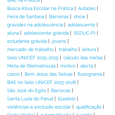
BAE na Prática
Busca Ativa Escolar na Prática
Autazes
Feira de Santana
Barreiras
show
gravidez na adolescência
adolescente
aluna
adolescente grávida
SEDUC-PI
estudante grávida
jovens
mercado de trabalho
trabalho
leitura
Selo UNICEF 2025-2025
cálculo das metas
Meta de (Re)matrícula
motivo
alerta
casos
Bom Jesus das Selvas
fluxograma
BAE no Selo UNICEF 2025-2028
São José do Egito
Barrocas
Santa Luzia do Paruá
Eusébio
violências e exclusão escolar
qualificação