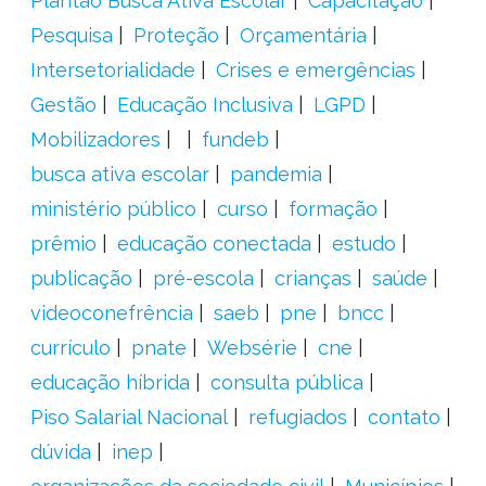
Plantão Busca Ativa Escolar
Capacitação
Pesquisa
Proteção
Orçamentária
Intersetorialidade
Crises e emergências
Gestão
Educação Inclusiva
LGPD
Mobilizadores
fundeb
busca ativa escolar
pandemia
ministério público
curso
formação
prêmio
educação conectada
estudo
publicação
pré-escola
crianças
saúde
videoconefrência
saeb
pne
bncc
currículo
pnate
Websérie
cne
educação híbrida
consulta pública
Piso Salarial Nacional
refugiados
contato
dúvida
inep