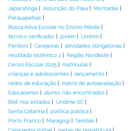
Japaratinga
Assunção do Piauí
Montadas
Parauapebas
Busca Ativa Escolar no Ensino Médio
técnico verificador
jovem
Umirim
Peritoró
Cerejeiras
atividades obrigatórias
resultado sistêmico 2
Região Nordeste
Censo Escolar 2025
matrículas
crianças e adolescentes
lançamento
redes de educação
matriz de autoavaliação
Educacenso
alunos não encontrados
BAE nos estados
Undime SC
Santa Catarina
política pública
Porto Franco
Maragogi
famílias
Campanha Voltaê
metas de rematrícula