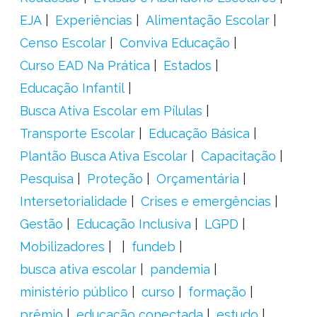
EJA
Experiências
Alimentação Escolar
Censo Escolar
Conviva Educação
Curso EAD Na Prática
Estados
Educação Infantil
Busca Ativa Escolar em Pílulas
Transporte Escolar
Educação Básica
Plantão Busca Ativa Escolar
Capacitação
Pesquisa
Proteção
Orçamentária
Intersetorialidade
Crises e emergências
Gestão
Educação Inclusiva
LGPD
Mobilizadores
fundeb
busca ativa escolar
pandemia
ministério público
curso
formação
prêmio
educação conectada
estudo