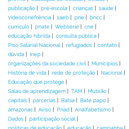
publicação
pré-escola
crianças
saúde
videoconefrência
saeb
pne
bncc
currículo
pnate
Websérie
cne
educação híbrida
consulta pública
Piso Salarial Nacional
refugiados
contato
dúvida
inep
organizações da sociedade civil
Municípios
História de vida
rede de proteção
Nacional
Educação que protege
Salas de aprendizagem
TAM
Mutirão
capitais
parcerias
Bahia
Bate papo
amazonas
Aviso
Pnad
Analfabetismo
Dados
participação social
políticas de educação
educação
campanha