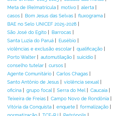
Meta de (Re)matrícula
motivo
alerta
casos
Bom Jesus das Selvas
fluxograma
BAE no Selo UNICEF 2025-2028
São José do Egito
Barrocas
Santa Luzia do Paruá
Eusébio
violências e exclusão escolar
qualificação
Porto Walter
automutilação
suicídio
conselho tutelar
cursos
Agente Comunitário
Carlos Chagas
Santo Antônio de Jesus
violência sexual
oficina
grupo focal
Serra do Mel
Caucaia
Teixeira de Freias
Campo Novo de Rondônia
Vitória da Conquista
enquete
formalização
normatização
TCE-RJ
Petrópolis