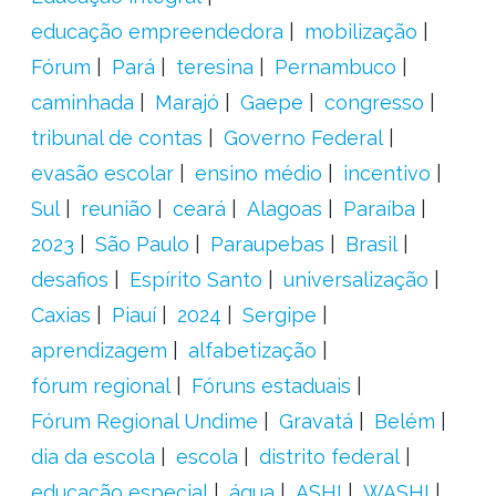
educação empreendedora
mobilização
Fórum
Pará
teresina
Pernambuco
caminhada
Marajó
Gaepe
congresso
tribunal de contas
Governo Federal
evasão escolar
ensino médio
incentivo
Sul
reunião
ceará
Alagoas
Paraíba
2023
São Paulo
Paraupebas
Brasil
desafios
Espírito Santo
universalização
Caxias
Piauí
2024
Sergipe
aprendizagem
alfabetização
fórum regional
Fóruns estaduais
Fórum Regional Undime
Gravatá
Belém
dia da escola
escola
distrito federal
educação especial
água
ASHI
WASHI