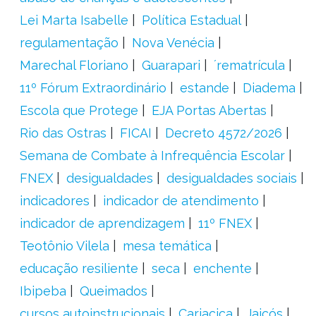
Lei Marta Isabelle
Política Estadual
regulamentação
Nova Venécia
Marechal Floriano
Guarapari
´rematrícula
11º Fórum Extraordinário
estande
Diadema
Escola que Protege
EJA Portas Abertas
Rio das Ostras
FICAI
Decreto 4572/2026
Semana de Combate à Infrequência Escolar
FNEX
desigualdades
desigualdades sociais
indicadores
indicador de atendimento
indicador de aprendizagem
11º FNEX
Teotônio Vilela
mesa temática
educação resiliente
seca
enchente
Ibipeba
Queimados
cursos autoinstrucionais
Cariacica
Jaicós