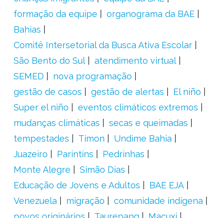
formação da equipe
organograma da BAE
Bahias
Comitê Intersetorial da Busca Ativa Escolar
São Bento do Sul
atendimento virtual
SEMED
nova programação
gestão de casos
gestão de alertas
El niño
Super el niño
eventos climáticos extremos
mudanças climáticas
secas e queimadas
tempestades
Timon
Undime Bahia
Juazeiro
Parintins
Pedrinhas
Monte Alegre
Simão Dias
Educação de Jovens e Adultos
BAE EJA
Venezuela
migração
comunidade indígena
povos originários
Taurepang
Macuxi