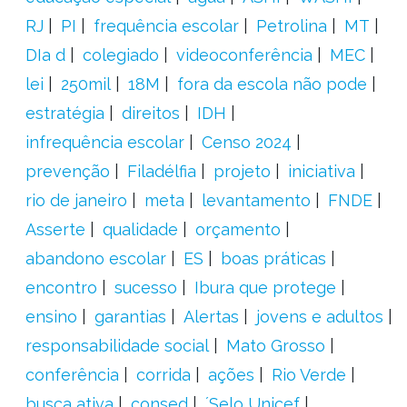
RJ
PI
frequência escolar
Petrolina
MT
DIa d
colegiado
videoconferência
MEC
lei
250mil
18M
fora da escola não pode
estratégia
direitos
IDH
infrequência escolar
Censo 2024
prevenção
Filadélfia
projeto
iniciativa
rio de janeiro
meta
levantamento
FNDE
Asserte
qualidade
orçamento
abandono escolar
ES
boas práticas
encontro
sucesso
Ibura que protege
ensino
garantias
Alertas
jovens e adultos
responsabilidade social
Mato Grosso
conferência
corrida
ações
Rio Verde
busca ativa
consed
´Selo Unicef