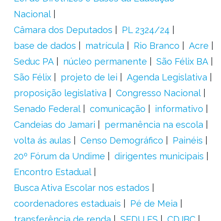
Nacional
Câmara dos Deputados
PL 2324/24
base de dados
matrícula
Rio Branco
Acre
Seduc PA
núcleo permanente
São Félix BA
São Félix
projeto de lei
Agenda Legislativa
proposição legislativa
Congresso Nacional
Senado Federal
comunicação
informativo
Candeias do Jamari
permanência na escola
volta ás aulas
Censo Demográfico
Painéis
20º Fórum da Undime
dirigentes municipais
Encontro Estadual
Busca Ativa Escolar nos estados
coordenadores estaduais
Pé de Meia
transferência de renda
SEDU ES
CDJBC