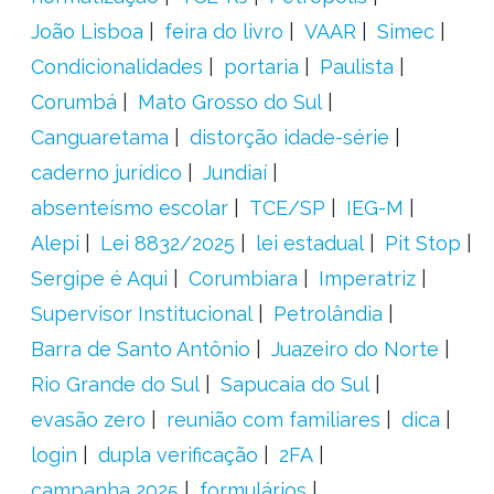
João Lisboa
feira do livro
VAAR
Simec
Condicionalidades
portaria
Paulista
Corumbá
Mato Grosso do Sul
Canguaretama
distorção idade-série
caderno jurídico
Jundiaí
absenteísmo escolar
TCE/SP
IEG-M
Alepi
Lei 8832/2025
lei estadual
Pit Stop
Sergipe é Aqui
Corumbiara
Imperatriz
Supervisor Institucional
Petrolândia
Barra de Santo Antônio
Juazeiro do Norte
Rio Grande do Sul
Sapucaia do Sul
evasão zero
reunião com familiares
dica
login
dupla verificação
2FA
campanha 2025
formulários