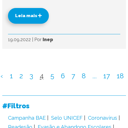
Leia mais
19.09.2022
|
Por
Inep
‹
1
2
3
4
5
6
7
8
...
17
18
#Filtros
Campanha BAE
Selo UNICEF
Coronavírus
Readesão
Evasão e Abandono Escolares