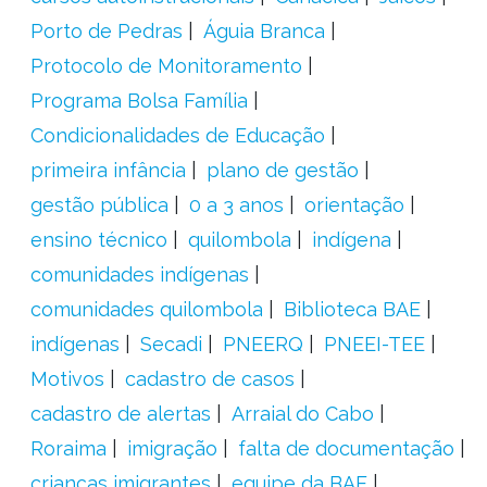
Porto de Pedras
Águia Branca
Protocolo de Monitoramento
Programa Bolsa Família
Condicionalidades de Educação
primeira infância
plano de gestão
gestão pública
0 a 3 anos
orientação
ensino técnico
quilombola
indígena
comunidades indígenas
comunidades quilombola
Biblioteca BAE
indígenas
Secadi
PNEERQ
PNEEI-TEE
Motivos
cadastro de casos
cadastro de alertas
Arraial do Cabo
Roraima
imigração
falta de documentação
crianças imigrantes
equipe da BAE