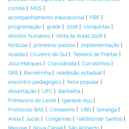
comitê
MDS
acompanhamento educacional
PBF
programação
grade
2026
conquistas
direitos humanos
Volta às Aulas 2026
Notícias
primeiros passos
implementação
Anadia
Cruzeiro do Sul
Teixeira de Freitas
Joca Marques
Cravolândia
Curralinhos
GRE
Barreirinha
readesão estadual
encontro pedagógico
feira popular
dissertação
UFC
Barbalha
Primavera do Leste
Igarapé-Açu
Protocolo BAE
Conasems
UBS
Ipiranga
Areia
Jucás
Congemas
Valdiosmar Santos
Messias
Nova Canaã
São Roberto