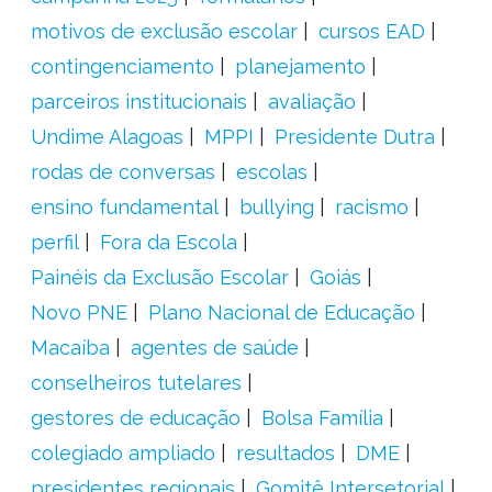
motivos de exclusão escolar
cursos EAD
contingenciamento
planejamento
parceiros institucionais
avaliação
Undime Alagoas
MPPI
Presidente Dutra
rodas de conversas
escolas
ensino fundamental
bullying
racismo
perfil
Fora da Escola
Painéis da Exclusão Escolar
Goiás
Novo PNE
Plano Nacional de Educação
Macaíba
agentes de saúde
conselheiros tutelares
gestores de educação
Bolsa Família
colegiado ampliado
resultados
DME
presidentes regionais
Gomitê Intersetorial