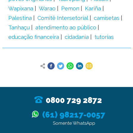
Wapixana
Warao
Pemon
Kariña
Palestina
Comitê Intersetorial
camisetas
Tanhaçu
atendimento ao público
educação financeira
cidadania
tutorias
0800 729 2872
(61) 98217-0057
Somente WhatsApp