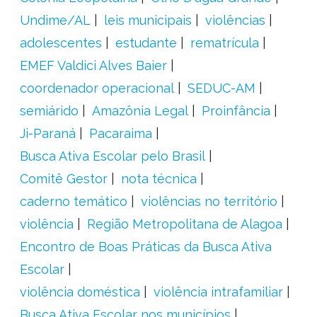
Undime/AL
leis municipais
violências
adolescentes
estudante
rematrícula
EMEF Valdici Alves Baier
coordenador operacional
SEDUC-AM
semiárido
Amazônia Legal
Proinfância
Ji-Paraná
Pacaraima
Busca Ativa Escolar pelo Brasil
Comitê Gestor
nota técnica
caderno temático
violências no território
violência
Região Metropolitana de Alagoa
Encontro de Boas Práticas da Busca Ativa
Escolar
violência doméstica
violência intrafamiliar
Busca Ativa Escolar nos municípios