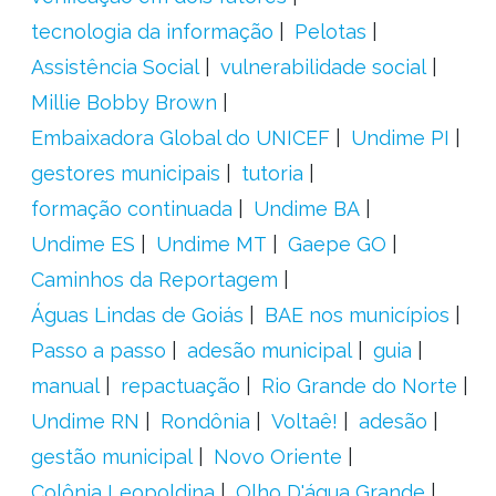
tecnologia da informação
Pelotas
Assistência Social
vulnerabilidade social
Millie Bobby Brown
Embaixadora Global do UNICEF
Undime PI
gestores municipais
tutoria
formação continuada
Undime BA
Undime ES
Undime MT
Gaepe GO
Caminhos da Reportagem
Águas Lindas de Goiás
BAE nos municípios
Passo a passo
adesão municipal
guia
manual
repactuação
Rio Grande do Norte
Undime RN
Rondônia
Voltaê!
adesão
gestão municipal
Novo Oriente
Colônia Leopoldina
Olho D'água Grande