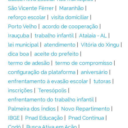
São Vicente Férrer
Maranhão
reforço escolar
visita domiciliar
Porto Velho
acordo de cooperação
Irauçuba
trabalho infantil
Atalaia - AL
lei municipal
atendimento
Vitória do Xingu
dica boa
aceite do prefeito
termo de adesão
termo de compromisso
configuração da plataforma
aniversário
enfrentamento à evasão escolar
tutoras
inscrições
Teresópolis
enfrentamento do trabalho infantil
Palmeira dos Índios
Novo Repartimento
IBGE
Pnad Educação
Pnad Contínua
Codó
Busca Ativa em Ação