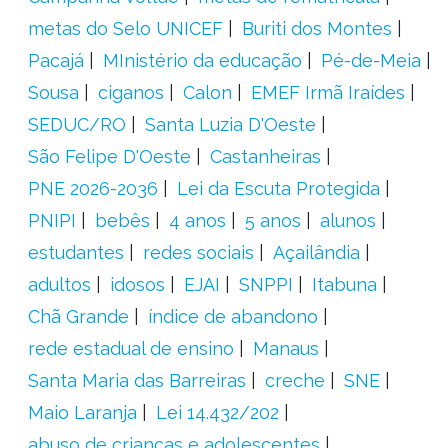
metas do Selo UNICEF
Buriti dos Montes
Pacajá
MInistério da educação
Pé-de-Meia
Sousa
ciganos
Calon
EMEF Irmã Iraídes
SEDUC/RO
Santa Luzia D'Oeste
São Felipe D'Oeste
Castanheiras
PNE 2026-2036
Lei da Escuta Protegida
PNIPI
bebês
4 anos
5 anos
alunos
estudantes
redes sociais
Açailândia
adultos
idosos
EJAI
SNPPI
Itabuna
Chã Grande
índice de abandono
rede estadual de ensino
Manaus
Santa Maria das Barreiras
creche
SNE
Maio Laranja
Lei 14.432/202
abuso de crianças e adolescentes