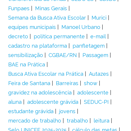
Funpaes
Minas Gerais
Semana da Busca Ativa Escolar
Murici
equipes municipais
Manoel Urbano
decreto
política permanente
e-mail
cadastro na plataforma
panfletagem
sensibilização
CGBAE/RN
Passagem
BAE na Prática
Busca Ativa Escolar na Prática
Autazes
Feira de Santana
Barreiras
show
gravidez na adolescência
adolescente
aluna
adolescente grávida
SEDUC-PI
estudante grávida
jovens
mercado de trabalho
trabalho
leitura
Selo UNICEF 2025-2025
cálculo das metas