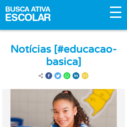
Notícias [#educacao-
basica]