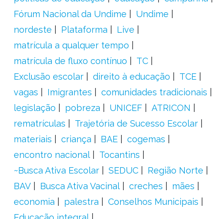
Fórum Nacional da Undime
Undime
nordeste
Plataforma
Live
matrícula a qualquer tempo
matrícula de fluxo contínuo
TC
Exclusão escolar
direito à educação
TCE
vagas
Imigrantes
comunidades tradicionais
legislação
pobreza
UNICEF
ATRICON
rematrículas
Trajetória de Sucesso Escolar
materiais
criança
BAE
cogemas
encontro nacional
Tocantins
~Busca Ativa Escolar
SEDUC
Região Norte
BAV
Busca Ativa Vacinal
creches
mães
economia
palestra
Conselhos Municipais
Educação integral