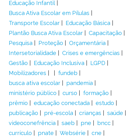
Educação Infantil
Busca Ativa Escolar em Pílulas
Transporte Escolar
Educação Básica
Plantão Busca Ativa Escolar
Capacitação
Pesquisa
Proteção
Orçamentária
Intersetorialidade
Crises e emergências
Gestão
Educação Inclusiva
LGPD
Mobilizadores
fundeb
busca ativa escolar
pandemia
ministério público
curso
formação
prêmio
educação conectada
estudo
publicação
pré-escola
crianças
saúde
videoconefrência
saeb
pne
bncc
currículo
pnate
Websérie
cne