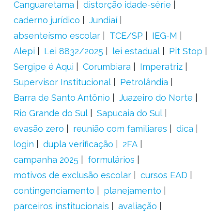
Canguaretama
distorção idade-série
caderno jurídico
Jundiaí
absenteísmo escolar
TCE/SP
IEG-M
Alepi
Lei 8832/2025
lei estadual
Pit Stop
Sergipe é Aqui
Corumbiara
Imperatriz
Supervisor Institucional
Petrolândia
Barra de Santo Antônio
Juazeiro do Norte
Rio Grande do Sul
Sapucaia do Sul
evasão zero
reunião com familiares
dica
login
dupla verificação
2FA
campanha 2025
formulários
motivos de exclusão escolar
cursos EAD
contingenciamento
planejamento
parceiros institucionais
avaliação