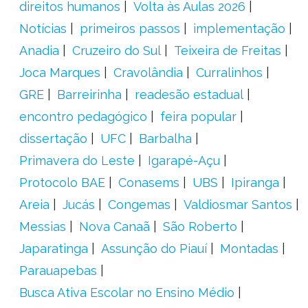
direitos humanos
Volta às Aulas 2026
Notícias
primeiros passos
implementação
Anadia
Cruzeiro do Sul
Teixeira de Freitas
Joca Marques
Cravolândia
Curralinhos
GRE
Barreirinha
readesão estadual
encontro pedagógico
feira popular
dissertação
UFC
Barbalha
Primavera do Leste
Igarapé-Açu
Protocolo BAE
Conasems
UBS
Ipiranga
Areia
Jucás
Congemas
Valdiosmar Santos
Messias
Nova Canaã
São Roberto
Japaratinga
Assunção do Piauí
Montadas
Parauapebas
Busca Ativa Escolar no Ensino Médio