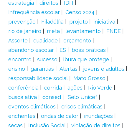
estratégia
direitos
IDH
infrequência escolar
Censo 2024
prevenção
Filadélfia
projeto
iniciativa
rio de janeiro
meta
levantamento
FNDE
Asserte
qualidade
orçamento
abandono escolar
ES
boas práticas
encontro
sucesso
Ibura que protege
ensino
garantias
Alertas
jovens e adultos
responsabilidade social
Mato Grosso
conferência
corrida
ações
Rio Verde
busca ativa
consed
´Selo Unicef
eventos climáticos
crises climáticas
enchentes
ondas de calor
inundações
secas
Inclusão Social
violação de direitos