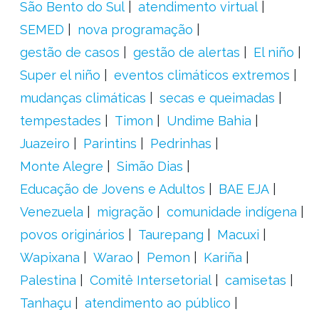
São Bento do Sul
atendimento virtual
SEMED
nova programação
gestão de casos
gestão de alertas
El niño
Super el niño
eventos climáticos extremos
mudanças climáticas
secas e queimadas
tempestades
Timon
Undime Bahia
Juazeiro
Parintins
Pedrinhas
Monte Alegre
Simão Dias
Educação de Jovens e Adultos
BAE EJA
Venezuela
migração
comunidade indígena
povos originários
Taurepang
Macuxi
Wapixana
Warao
Pemon
Kariña
Palestina
Comitê Intersetorial
camisetas
Tanhaçu
atendimento ao público