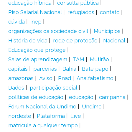
educação híbrida
consulta pública
Piso Salarial Nacional
refugiados
contato
dúvida
inep
organizações da sociedade civil
Municípios
História de vida
rede de proteção
Nacional
Educação que protege
Salas de aprendizagem
TAM
Mutirão
capitais
parcerias
Bahia
Bate papo
amazonas
Aviso
Pnad
Analfabetismo
Dados
participação social
políticas de educação
educação
campanha
Fórum Nacional da Undime
Undime
nordeste
Plataforma
Live
matrícula a qualquer tempo