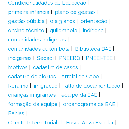
Condicionalidades de Educação
primeira infância
plano de gestão
gestão pública
0 a 3 anos
orientação
ensino técnico
quilombola
indígena
comunidades indígenas
comunidades quilombola
Biblioteca BAE
indígenas
Secadi
PNEERQ
PNEEI-TEE
Motivos
cadastro de casos
cadastro de alertas
Arraial do Cabo
Roraima
imigração
falta de documentação
crianças imigrantes
equipe da BAE
formação da equipe
organograma da BAE
Bahias
Comitê Intersetorial da Busca Ativa Escolar