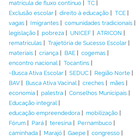
matrícula de fluxo contínuo
TC
Exclusão escolar
direito à educação
TCE
vagas
Imigrantes
comunidades tradicionais
legislação
pobreza
UNICEF
ATRICON
rematrículas
Trajetória de Sucesso Escolar
materiais
criança
BAE
cogemas
encontro nacional
Tocantins
~Busca Ativa Escolar
SEDUC
Região Norte
BAV
Busca Ativa Vacinal
creches
mães
economia
palestra
Conselhos Municipais
Educação integral
educação empreendedora
mobilização
Fórum
Pará
teresina
Pernambuco
caminhada
Marajó
Gaepe
congresso