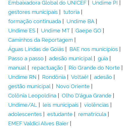
Embaixadora Global do UNICEF
Undime PI
gestores municipais
tutoria
formação continuada
Undime BA
Undime ES
Undime MT
Gaepe GO
Caminhos da Reportagem
Águas Lindas de Goiás
BAE nos municípios
Passo a passo
adesão municipal
guia
manual
repactuação
Rio Grande do Norte
Undime RN
Rondônia
Voltaê!
adesão
gestão municipal
Novo Oriente
Colônia Leopoldina
Olho D'água Grande
Undime/AL
leis municipais
violências
adolescentes
estudante
rematrícula
EMEF Valdici Alves Baier