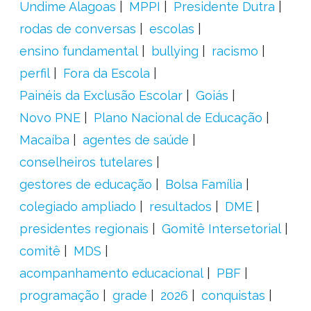
Undime Alagoas
MPPI
Presidente Dutra
rodas de conversas
escolas
ensino fundamental
bullying
racismo
perfil
Fora da Escola
Painéis da Exclusão Escolar
Goiás
Novo PNE
Plano Nacional de Educação
Macaíba
agentes de saúde
conselheiros tutelares
gestores de educação
Bolsa Família
colegiado ampliado
resultados
DME
presidentes regionais
Gomitê Intersetorial
comitê
MDS
acompanhamento educacional
PBF
programação
grade
2026
conquistas