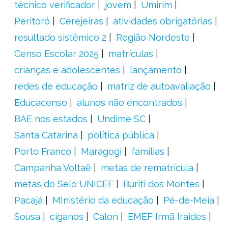
técnico verificador
jovem
Umirim
Peritoró
Cerejeiras
atividades obrigatórias
resultado sistêmico 2
Região Nordeste
Censo Escolar 2025
matrículas
crianças e adolescentes
lançamento
redes de educação
matriz de autoavaliação
Educacenso
alunos não encontrados
BAE nos estados
Undime SC
Santa Catarina
política pública
Porto Franco
Maragogi
famílias
Campanha Voltaê
metas de rematrícula
metas do Selo UNICEF
Buriti dos Montes
Pacajá
MInistério da educação
Pé-de-Meia
Sousa
ciganos
Calon
EMEF Irmã Iraídes