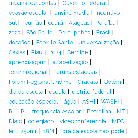
tribunal de contas
Governo Federal
evasão escolar
ensino médio
incentivo
Sul
reunião
ceará
Alagoas
Paraíba
2023
São Paulo
Paraupebas
Brasil
desafios
Espírito Santo
universalização
Caxias
Piauí
2024
Sergipe
aprendizagem
alfabetização
fórum regional
Fóruns estaduais
Fórum Regional Undime
Gravatá
Belém
dia da escola
escola
distrito federal
educação especial
água
ASHI
WASHI
RJ
PI
frequência escolar
Petrolina
MT
DIa d
colegiado
videoconferência
MEC
lei
250mil
18M
fora da escola não pode