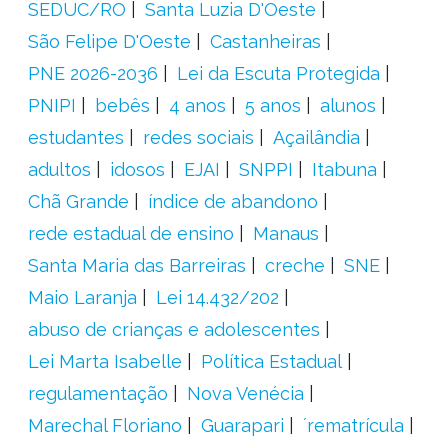
SEDUC/RO
Santa Luzia D'Oeste
São Felipe D'Oeste
Castanheiras
PNE 2026-2036
Lei da Escuta Protegida
PNIPI
bebês
4 anos
5 anos
alunos
estudantes
redes sociais
Açailândia
adultos
idosos
EJAI
SNPPI
Itabuna
Chã Grande
índice de abandono
rede estadual de ensino
Manaus
Santa Maria das Barreiras
creche
SNE
Maio Laranja
Lei 14.432/202
abuso de crianças e adolescentes
Lei Marta Isabelle
Política Estadual
regulamentação
Nova Venécia
Marechal Floriano
Guarapari
´rematrícula