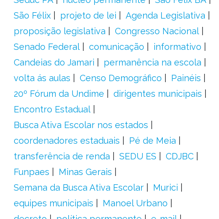
São Félix
projeto de lei
Agenda Legislativa
proposição legislativa
Congresso Nacional
Senado Federal
comunicação
informativo
Candeias do Jamari
permanência na escola
volta ás aulas
Censo Demográfico
Painéis
20º Fórum da Undime
dirigentes municipais
Encontro Estadual
Busca Ativa Escolar nos estados
coordenadores estaduais
Pé de Meia
transferência de renda
SEDU ES
CDJBC
Funpaes
Minas Gerais
Semana da Busca Ativa Escolar
Murici
equipes municipais
Manoel Urbano
decreto
política permanente
e-mail