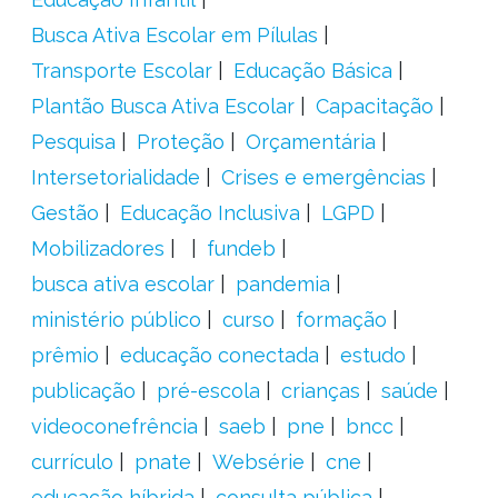
Busca Ativa Escolar em Pílulas
Transporte Escolar
Educação Básica
Plantão Busca Ativa Escolar
Capacitação
Pesquisa
Proteção
Orçamentária
Intersetorialidade
Crises e emergências
Gestão
Educação Inclusiva
LGPD
Mobilizadores
fundeb
busca ativa escolar
pandemia
ministério público
curso
formação
prêmio
educação conectada
estudo
publicação
pré-escola
crianças
saúde
videoconefrência
saeb
pne
bncc
currículo
pnate
Websérie
cne
educação híbrida
consulta pública