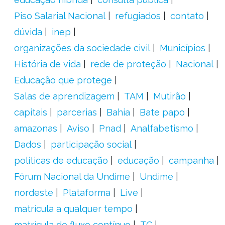
Piso Salarial Nacional
refugiados
contato
dúvida
inep
organizações da sociedade civil
Municípios
História de vida
rede de proteção
Nacional
Educação que protege
Salas de aprendizagem
TAM
Mutirão
capitais
parcerias
Bahia
Bate papo
amazonas
Aviso
Pnad
Analfabetismo
Dados
participação social
políticas de educação
educação
campanha
Fórum Nacional da Undime
Undime
nordeste
Plataforma
Live
matrícula a qualquer tempo
matrícula de fluxo contínuo
TC