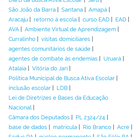
São João da Barra
Santana
Amapá
Aracaju
retorno à escola
curso EAD
EAD
AVA
Ambiente Virtual de Aprendizagem
Curralinho
visitas domiciliares
agentes comunitários de saúde
agentes de combate às endemias
Uruará
Atalaia
Vitória do Jari
Política Municipal de Busca Ativa Escolar
inclusão escolar
LDB
Lei de Diretrizes e Bases da Educação
Nacional
Câmara dos Deputados
PL 2324/24
base de dados
matrícula
Rio Branco
Acre
Seduc PA
núcleo permanente
São Félix BA