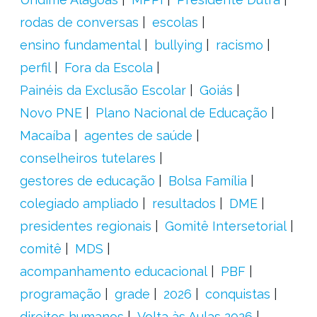
rodas de conversas
escolas
ensino fundamental
bullying
racismo
perfil
Fora da Escola
Painéis da Exclusão Escolar
Goiás
Novo PNE
Plano Nacional de Educação
Macaíba
agentes de saúde
conselheiros tutelares
gestores de educação
Bolsa Família
colegiado ampliado
resultados
DME
presidentes regionais
Gomitê Intersetorial
comitê
MDS
acompanhamento educacional
PBF
programação
grade
2026
conquistas
direitos humanos
Volta às Aulas 2026