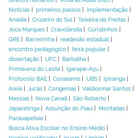
Notícias
primeiros passos
implementação
Anadia
Cruzeiro do Sul
Teixeira de Freitas
Joca Marques
Cravolândia
Curralinhos
GRE
Barreirinha
readesão estadual
encontro pedagógico
feira popular
dissertação
UFC
Barbalha
Primavera do Leste
Igarapé-Açu
Protocolo BAE
Conasems
UBS
Ipiranga
Areia
Jucás
Congemas
Valdiosmar Santos
Messias
Nova Canaã
São Roberto
Japaratinga
Assunção do Piauí
Montadas
Parauapebas
Busca Ativa Escolar no Ensino Médio
técnico verificador
jovem
Umirim