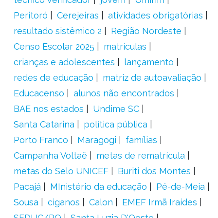
Peritoró
Cerejeiras
atividades obrigatórias
resultado sistêmico 2
Região Nordeste
Censo Escolar 2025
matrículas
crianças e adolescentes
lançamento
redes de educação
matriz de autoavaliação
Educacenso
alunos não encontrados
BAE nos estados
Undime SC
Santa Catarina
política pública
Porto Franco
Maragogi
famílias
Campanha Voltaê
metas de rematrícula
metas do Selo UNICEF
Buriti dos Montes
Pacajá
MInistério da educação
Pé-de-Meia
Sousa
ciganos
Calon
EMEF Irmã Iraídes
SEDUC/RO
Santa Luzia D'Oeste