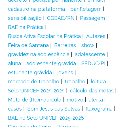
cadastro na plataforma
panfletagem
sensibilização
CGBAE/RN
Passagem
BAE na Prática
Busca Ativa Escolar na Prática
Autazes
Feira de Santana
Barreiras
show
gravidez na adolescência
adolescente
aluna
adolescente grávida
SEDUC-PI
estudante grávida
jovens
mercado de trabalho
trabalho
leitura
Selo UNICEF 2025-2025
cálculo das metas
Meta de (Re)matrícula
motivo
alerta
casos
Bom Jesus das Selvas
fluxograma
BAE no Selo UNICEF 2025-2028
São José do Egito
Barrocas