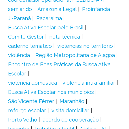
semiárido
Amazônia Legal
Proinfância
Ji-Paraná
Pacaraima
Busca Ativa Escolar pelo Brasil
Comitê Gestor
nota técnica
caderno temático
violências no território
violência
Região Metropolitana de Alagoa
Encontro de Boas Práticas da Busca Ativa
Escolar
violência doméstica
violência intrafamiliar
Busca Ativa Escolar nos municípios
São Vicente Férrer
Maranhão
reforço escolar
visita domiciliar
Porto Velho
acordo de cooperação
Irauçuba
trabalho infantil
Atalaia - AL