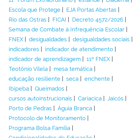
Escola que Protege
EJA Portas Abertas
Rio das Ostras
FICAI
Decreto 4572/2026
Semana de Combate à Infrequência Escolar
FNEX
desigualdades
desigualdades sociais
indicadores
indicador de atendimento
indicador de aprendizagem
11º FNEX
Teotônio Vilela
mesa temática
educação resiliente
seca
enchente
Ibipeba
Queimados
cursos autoinstrucionais
Cariacica
Jaicós
Porto de Pedras
Águia Branca
Protocolo de Monitoramento
Programa Bolsa Família
Condicionalidades de Educação