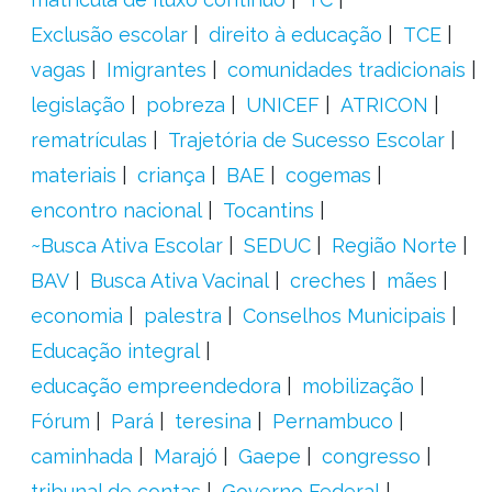
Exclusão escolar
direito à educação
TCE
vagas
Imigrantes
comunidades tradicionais
legislação
pobreza
UNICEF
ATRICON
rematrículas
Trajetória de Sucesso Escolar
materiais
criança
BAE
cogemas
encontro nacional
Tocantins
~Busca Ativa Escolar
SEDUC
Região Norte
BAV
Busca Ativa Vacinal
creches
mães
economia
palestra
Conselhos Municipais
Educação integral
educação empreendedora
mobilização
Fórum
Pará
teresina
Pernambuco
caminhada
Marajó
Gaepe
congresso
tribunal de contas
Governo Federal