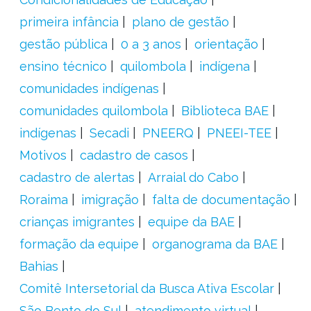
primeira infância
plano de gestão
gestão pública
0 a 3 anos
orientação
ensino técnico
quilombola
indígena
comunidades indígenas
comunidades quilombola
Biblioteca BAE
indígenas
Secadi
PNEERQ
PNEEI-TEE
Motivos
cadastro de casos
cadastro de alertas
Arraial do Cabo
Roraima
imigração
falta de documentação
crianças imigrantes
equipe da BAE
formação da equipe
organograma da BAE
Bahias
Comitê Intersetorial da Busca Ativa Escolar
São Bento do Sul
atendimento virtual