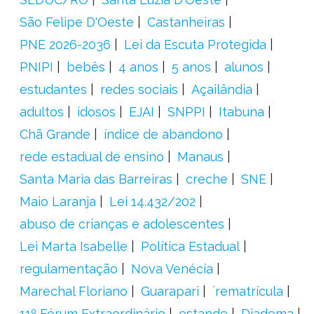
São Felipe D'Oeste
Castanheiras
PNE 2026-2036
Lei da Escuta Protegida
PNIPI
bebês
4 anos
5 anos
alunos
estudantes
redes sociais
Açailândia
adultos
idosos
EJAI
SNPPI
Itabuna
Chã Grande
índice de abandono
rede estadual de ensino
Manaus
Santa Maria das Barreiras
creche
SNE
Maio Laranja
Lei 14.432/202
abuso de crianças e adolescentes
Lei Marta Isabelle
Política Estadual
regulamentação
Nova Venécia
Marechal Floriano
Guarapari
´rematrícula
11º Fórum Extraordinário
estande
Diadema