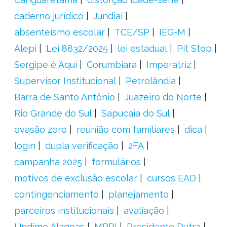
caderno jurídico
Jundiaí
absenteísmo escolar
TCE/SP
IEG-M
Alepi
Lei 8832/2025
lei estadual
Pit Stop
Sergipe é Aqui
Corumbiara
Imperatriz
Supervisor Institucional
Petrolândia
Barra de Santo Antônio
Juazeiro do Norte
Rio Grande do Sul
Sapucaia do Sul
evasão zero
reunião com familiares
dica
login
dupla verificação
2FA
campanha 2025
formulários
motivos de exclusão escolar
cursos EAD
contingenciamento
planejamento
parceiros institucionais
avaliação
Undime Alagoas
MPPI
Presidente Dutra