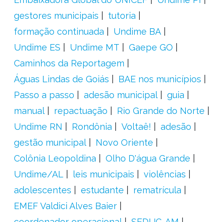
gestores municipais
tutoria
formação continuada
Undime BA
Undime ES
Undime MT
Gaepe GO
Caminhos da Reportagem
Águas Lindas de Goiás
BAE nos municípios
Passo a passo
adesão municipal
guia
manual
repactuação
Rio Grande do Norte
Undime RN
Rondônia
Voltaê!
adesão
gestão municipal
Novo Oriente
Colônia Leopoldina
Olho D'água Grande
Undime/AL
leis municipais
violências
adolescentes
estudante
rematrícula
EMEF Valdici Alves Baier
coordenador operacional
SEDUC-AM