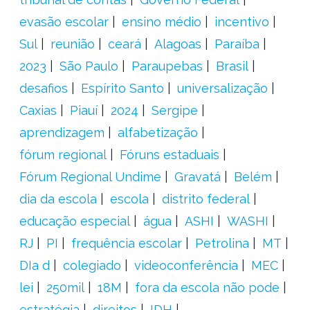
evasão escolar
ensino médio
incentivo
Sul
reunião
ceará
Alagoas
Paraíba
2023
São Paulo
Paraupebas
Brasil
desafios
Espírito Santo
universalização
Caxias
Piauí
2024
Sergipe
aprendizagem
alfabetização
fórum regional
Fóruns estaduais
Fórum Regional Undime
Gravatá
Belém
dia da escola
escola
distrito federal
educação especial
água
ASHI
WASHI
RJ
PI
frequência escolar
Petrolina
MT
DIa d
colegiado
videoconferência
MEC
lei
250mil
18M
fora da escola não pode
estratégia
direitos
IDH