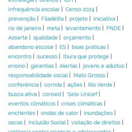
infrequência escolar
Censo 2024
prevenção
Filadélfia
projeto
iniciativa
rio de janeiro
meta
levantamento
FNDE
Asserte
qualidade
orçamento
abandono escolar
ES
boas práticas
encontro
sucesso
Ibura que protege
ensino
garantias
Alertas
jovens e adultos
responsabilidade social
Mato Grosso
conferência
corrida
ações
Rio Verde
busca ativa
consed
´Selo Unicef
eventos climáticos
crises climáticas
enchentes
ondas de calor
inundações
secas
Inclusão Social
violação de direitos
violência contra crianças e adolescentes