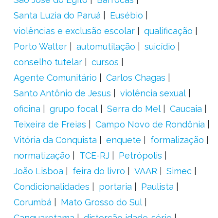
Santa Luzia do Paruá
Eusébio
violências e exclusão escolar
qualificação
Porto Walter
automutilação
suicídio
conselho tutelar
cursos
Agente Comunitário
Carlos Chagas
Santo Antônio de Jesus
violência sexual
oficina
grupo focal
Serra do Mel
Caucaia
Teixeira de Freias
Campo Novo de Rondônia
Vitória da Conquista
enquete
formalização
normatização
TCE-RJ
Petrópolis
João Lisboa
feira do livro
VAAR
Simec
Condicionalidades
portaria
Paulista
Corumbá
Mato Grosso do Sul
Canguaretama
distorção idade-série