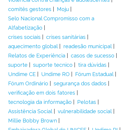
comitês gestores
Moju
Selo Nacional Compromisso com a
Alfabetização
crises sociais
crises sanitárias
aquecimento global
readesão municipal
Relatos de Experiência
casos de sucesso
suporte
suporte tecnico
tira dúvidas
Undime CE
Undime RO
Fórum Estadual
Fórum Ordinário
segurança dos dados
verificação em dois fatores
tecnologia da informação
Pelotas
Assistência Social
vulnerabilidade social
Millie Bobby Brown
Embaixadora Global do UNICEF
Undime PI