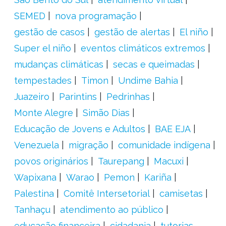
SEMED
nova programação
gestão de casos
gestão de alertas
El niño
Super el niño
eventos climáticos extremos
mudanças climáticas
secas e queimadas
tempestades
Timon
Undime Bahia
Juazeiro
Parintins
Pedrinhas
Monte Alegre
Simão Dias
Educação de Jovens e Adultos
BAE EJA
Venezuela
migração
comunidade indígena
povos originários
Taurepang
Macuxi
Wapixana
Warao
Pemon
Kariña
Palestina
Comitê Intersetorial
camisetas
Tanhaçu
atendimento ao público
educação financeira
cidadania
tutorias