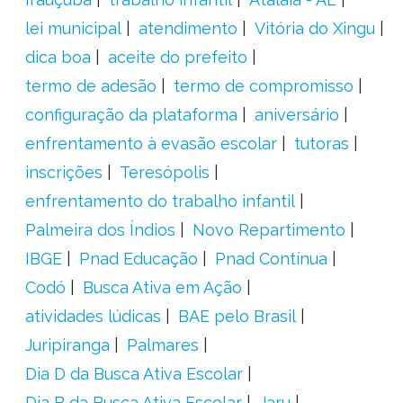
lei municipal
atendimento
Vitória do Xingu
dica boa
aceite do prefeito
termo de adesão
termo de compromisso
configuração da plataforma
aniversário
enfrentamento à evasão escolar
tutoras
inscrições
Teresópolis
enfrentamento do trabalho infantil
Palmeira dos Índios
Novo Repartimento
IBGE
Pnad Educação
Pnad Contínua
Codó
Busca Ativa em Ação
atividades lúdicas
BAE pelo Brasil
Juripiranga
Palmares
Dia D da Busca Ativa Escolar
Dia B da Busca Ativa Escolar
Jaru