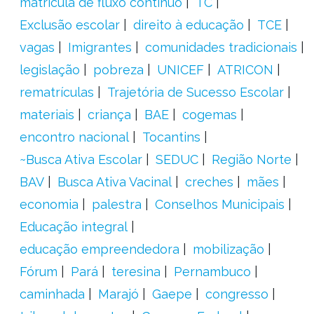
matrícula de fluxo contínuo
TC
Exclusão escolar
direito à educação
TCE
vagas
Imigrantes
comunidades tradicionais
legislação
pobreza
UNICEF
ATRICON
rematrículas
Trajetória de Sucesso Escolar
materiais
criança
BAE
cogemas
encontro nacional
Tocantins
~Busca Ativa Escolar
SEDUC
Região Norte
BAV
Busca Ativa Vacinal
creches
mães
economia
palestra
Conselhos Municipais
Educação integral
educação empreendedora
mobilização
Fórum
Pará
teresina
Pernambuco
caminhada
Marajó
Gaepe
congresso