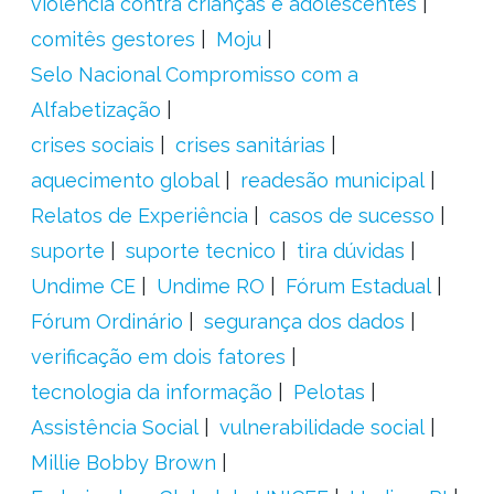
violência contra crianças e adolescentes
comitês gestores
Moju
Selo Nacional Compromisso com a
Alfabetização
crises sociais
crises sanitárias
aquecimento global
readesão municipal
Relatos de Experiência
casos de sucesso
suporte
suporte tecnico
tira dúvidas
Undime CE
Undime RO
Fórum Estadual
Fórum Ordinário
segurança dos dados
verificação em dois fatores
tecnologia da informação
Pelotas
Assistência Social
vulnerabilidade social
Millie Bobby Brown