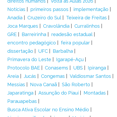
direitos humanos
Volta às Aulas 2026
Notícias
primeiros passos
implementação
Anadia
Cruzeiro do Sul
Teixeira de Freitas
Joca Marques
Cravolândia
Curralinhos
GRE
Barreirinha
readesão estadual
encontro pedagógico
feira popular
dissertação
UFC
Barbalha
Primavera do Leste
Igarapé-Açu
Protocolo BAE
Conasems
UBS
Ipiranga
Areia
Jucás
Congemas
Valdiosmar Santos
Messias
Nova Canaã
São Roberto
Japaratinga
Assunção do Piauí
Montadas
Parauapebas
Busca Ativa Escolar no Ensino Médio