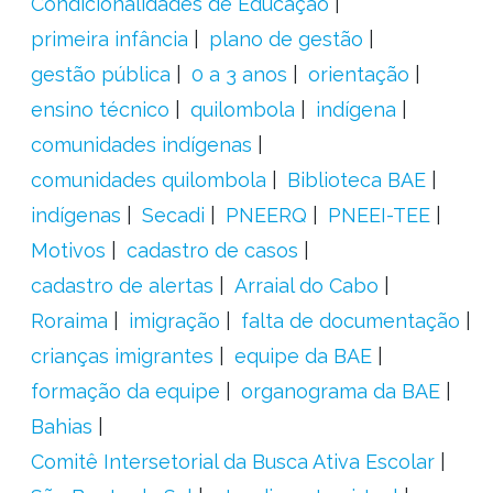
Condicionalidades de Educação
primeira infância
plano de gestão
gestão pública
0 a 3 anos
orientação
ensino técnico
quilombola
indígena
comunidades indígenas
comunidades quilombola
Biblioteca BAE
indígenas
Secadi
PNEERQ
PNEEI-TEE
Motivos
cadastro de casos
cadastro de alertas
Arraial do Cabo
Roraima
imigração
falta de documentação
crianças imigrantes
equipe da BAE
formação da equipe
organograma da BAE
Bahias
Comitê Intersetorial da Busca Ativa Escolar