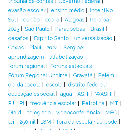
tribunal de contas
Governo Federal
evasão escolar
ensino médio
incentivo
Sul
reunião
ceará
Alagoas
Paraíba
2023
São Paulo
Paraupebas
Brasil
desafios
Espírito Santo
universalização
Caxias
Piauí
2024
Sergipe
aprendizagem
alfabetização
fórum regional
Fóruns estaduais
Fórum Regional Undime
Gravatá
Belém
dia da escola
escola
distrito federal
educação especial
água
ASHI
WASHI
RJ
PI
frequência escolar
Petrolina
MT
DIa d
colegiado
videoconferência
MEC
lei
250mil
18M
fora da escola não pode