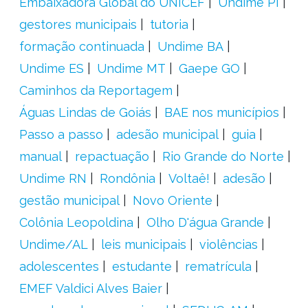
Embaixadora Global do UNICEF
Undime PI
gestores municipais
tutoria
formação continuada
Undime BA
Undime ES
Undime MT
Gaepe GO
Caminhos da Reportagem
Águas Lindas de Goiás
BAE nos municípios
Passo a passo
adesão municipal
guia
manual
repactuação
Rio Grande do Norte
Undime RN
Rondônia
Voltaê!
adesão
gestão municipal
Novo Oriente
Colônia Leopoldina
Olho D'água Grande
Undime/AL
leis municipais
violências
adolescentes
estudante
rematrícula
EMEF Valdici Alves Baier