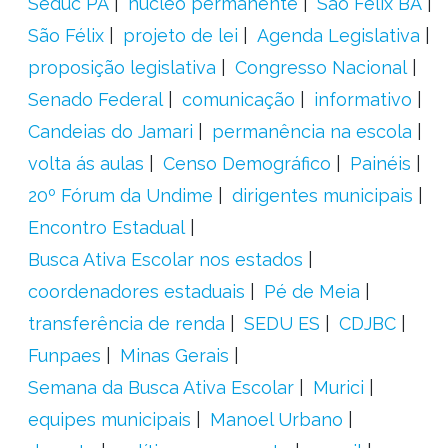
Seduc PA
núcleo permanente
São Félix BA
São Félix
projeto de lei
Agenda Legislativa
proposição legislativa
Congresso Nacional
Senado Federal
comunicação
informativo
Candeias do Jamari
permanência na escola
volta ás aulas
Censo Demográfico
Painéis
20º Fórum da Undime
dirigentes municipais
Encontro Estadual
Busca Ativa Escolar nos estados
coordenadores estaduais
Pé de Meia
transferência de renda
SEDU ES
CDJBC
Funpaes
Minas Gerais
Semana da Busca Ativa Escolar
Murici
equipes municipais
Manoel Urbano