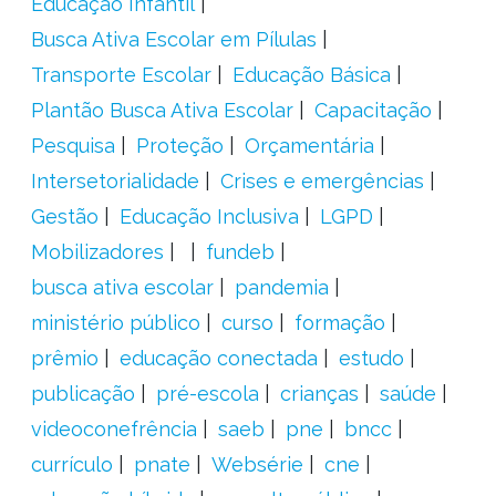
Educação Infantil
Busca Ativa Escolar em Pílulas
Transporte Escolar
Educação Básica
Plantão Busca Ativa Escolar
Capacitação
Pesquisa
Proteção
Orçamentária
Intersetorialidade
Crises e emergências
Gestão
Educação Inclusiva
LGPD
Mobilizadores
fundeb
busca ativa escolar
pandemia
ministério público
curso
formação
prêmio
educação conectada
estudo
publicação
pré-escola
crianças
saúde
videoconefrência
saeb
pne
bncc
currículo
pnate
Websérie
cne