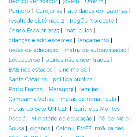
técnico verificador
jovem
Umirim
Peritoró
Cerejeiras
atividades obrigatórias
resultado sistêmico 2
Região Nordeste
Censo Escolar 2025
matrículas
crianças e adolescentes
lançamento
redes de educação
matriz de autoavaliação
Educacenso
alunos não encontrados
BAE nos estados
Undime SC
Santa Catarina
política pública
Porto Franco
Maragogi
famílias
Campanha Voltaê
metas de rematrícula
metas do Selo UNICEF
Buriti dos Montes
Pacajá
MInistério da educação
Pé-de-Meia
Sousa
ciganos
Calon
EMEF Irmã Iraídes