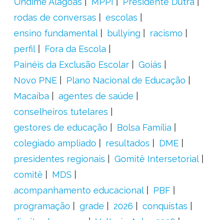
Undime Alagoas
MPPI
Presidente Dutra
rodas de conversas
escolas
ensino fundamental
bullying
racismo
perfil
Fora da Escola
Painéis da Exclusão Escolar
Goiás
Novo PNE
Plano Nacional de Educação
Macaíba
agentes de saúde
conselheiros tutelares
gestores de educação
Bolsa Família
colegiado ampliado
resultados
DME
presidentes regionais
Gomitê Intersetorial
comitê
MDS
acompanhamento educacional
PBF
programação
grade
2026
conquistas