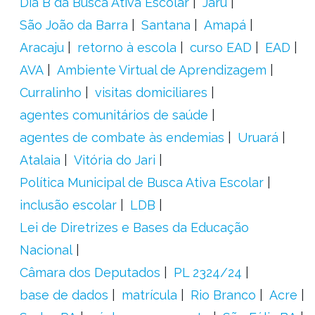
Dia B da Busca Ativa Escolar
Jaru
São João da Barra
Santana
Amapá
Aracaju
retorno à escola
curso EAD
EAD
AVA
Ambiente Virtual de Aprendizagem
Curralinho
visitas domiciliares
agentes comunitários de saúde
agentes de combate às endemias
Uruará
Atalaia
Vitória do Jari
Política Municipal de Busca Ativa Escolar
inclusão escolar
LDB
Lei de Diretrizes e Bases da Educação
Nacional
Câmara dos Deputados
PL 2324/24
base de dados
matrícula
Rio Branco
Acre