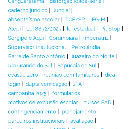
Canguaretama
distorção idade-série
caderno jurídico
Jundiaí
absenteísmo escolar
TCE/SP
IEG-M
Alepi
Lei 8832/2025
lei estadual
Pit Stop
Sergipe é Aqui
Corumbiara
Imperatriz
Supervisor Institucional
Petrolândia
Barra de Santo Antônio
Juazeiro do Norte
Rio Grande do Sul
Sapucaia do Sul
evasão zero
reunião com familiares
dica
login
dupla verificação
2FA
campanha 2025
formulários
motivos de exclusão escolar
cursos EAD
contingenciamento
planejamento
parceiros institucionais
avaliação