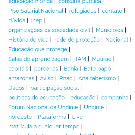
educação híbrida
consulta pública
Piso Salarial Nacional
refugiados
contato
dúvida
inep
organizações da sociedade civil
Municípios
História de vida
rede de proteção
Nacional
Educação que protege
Salas de aprendizagem
TAM
Mutirão
capitais
parcerias
Bahia
Bate papo
amazonas
Aviso
Pnad
Analfabetismo
Dados
participação social
políticas de educação
educação
campanha
Fórum Nacional da Undime
Undime
nordeste
Plataforma
Live
matrícula a qualquer tempo