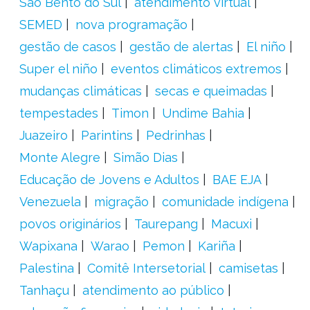
São Bento do Sul
atendimento virtual
SEMED
nova programação
gestão de casos
gestão de alertas
El niño
Super el niño
eventos climáticos extremos
mudanças climáticas
secas e queimadas
tempestades
Timon
Undime Bahia
Juazeiro
Parintins
Pedrinhas
Monte Alegre
Simão Dias
Educação de Jovens e Adultos
BAE EJA
Venezuela
migração
comunidade indígena
povos originários
Taurepang
Macuxi
Wapixana
Warao
Pemon
Kariña
Palestina
Comitê Intersetorial
camisetas
Tanhaçu
atendimento ao público