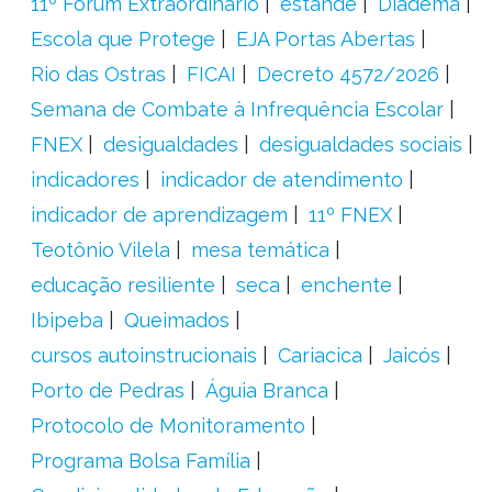
11º Fórum Extraordinário
estande
Diadema
Escola que Protege
EJA Portas Abertas
Rio das Ostras
FICAI
Decreto 4572/2026
Semana de Combate à Infrequência Escolar
FNEX
desigualdades
desigualdades sociais
indicadores
indicador de atendimento
indicador de aprendizagem
11º FNEX
Teotônio Vilela
mesa temática
educação resiliente
seca
enchente
Ibipeba
Queimados
cursos autoinstrucionais
Cariacica
Jaicós
Porto de Pedras
Águia Branca
Protocolo de Monitoramento
Programa Bolsa Família