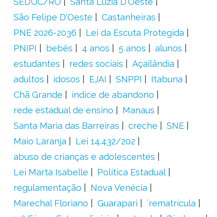
SEDUC/RO
Santa Luzia D'Oeste
São Felipe D'Oeste
Castanheiras
PNE 2026-2036
Lei da Escuta Protegida
PNIPI
bebês
4 anos
5 anos
alunos
estudantes
redes sociais
Açailândia
adultos
idosos
EJAI
SNPPI
Itabuna
Chã Grande
índice de abandono
rede estadual de ensino
Manaus
Santa Maria das Barreiras
creche
SNE
Maio Laranja
Lei 14.432/202
abuso de crianças e adolescentes
Lei Marta Isabelle
Política Estadual
regulamentação
Nova Venécia
Marechal Floriano
Guarapari
´rematrícula