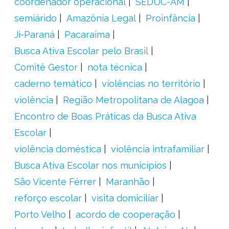
coordenador operacional
SEDUC-AM
semiárido
Amazônia Legal
Proinfância
Ji-Paraná
Pacaraima
Busca Ativa Escolar pelo Brasil
Comitê Gestor
nota técnica
caderno temático
violências no território
violência
Região Metropolitana de Alagoa
Encontro de Boas Práticas da Busca Ativa
Escolar
violência doméstica
violência intrafamiliar
Busca Ativa Escolar nos municípios
São Vicente Férrer
Maranhão
reforço escolar
visita domiciliar
Porto Velho
acordo de cooperação