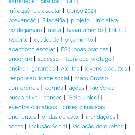
estratégia
direitos
IDH
infrequência escolar
Censo 2024
prevenção
Filadélfia
projeto
iniciativa
rio de janeiro
meta
levantamento
FNDE
Asserte
qualidade
orçamento
abandono escolar
ES
boas práticas
encontro
sucesso
Ibura que protege
ensino
garantias
Alertas
jovens e adultos
responsabilidade social
Mato Grosso
conferência
corrida
ações
Rio Verde
busca ativa
consed
´Selo Unicef
eventos climáticos
crises climáticas
enchentes
ondas de calor
inundações
secas
Inclusão Social
violação de direitos