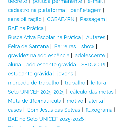
decreto
política permanente
e-mail
cadastro na plataforma
panfletagem
sensibilização
CGBAE/RN
Passagem
BAE na Prática
Busca Ativa Escolar na Prática
Autazes
Feira de Santana
Barreiras
show
gravidez na adolescência
adolescente
aluna
adolescente grávida
SEDUC-PI
estudante grávida
jovens
mercado de trabalho
trabalho
leitura
Selo UNICEF 2025-2025
cálculo das metas
Meta de (Re)matrícula
motivo
alerta
casos
Bom Jesus das Selvas
fluxograma
BAE no Selo UNICEF 2025-2028