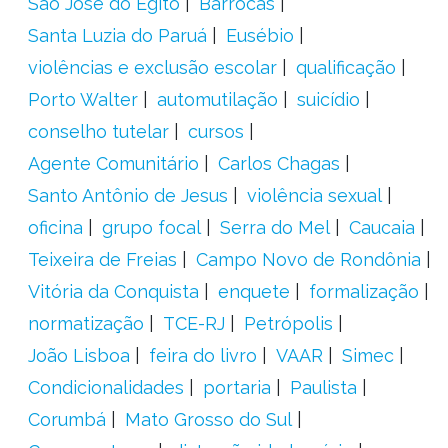
São José do Egito
Barrocas
Santa Luzia do Paruá
Eusébio
violências e exclusão escolar
qualificação
Porto Walter
automutilação
suicídio
conselho tutelar
cursos
Agente Comunitário
Carlos Chagas
Santo Antônio de Jesus
violência sexual
oficina
grupo focal
Serra do Mel
Caucaia
Teixeira de Freias
Campo Novo de Rondônia
Vitória da Conquista
enquete
formalização
normatização
TCE-RJ
Petrópolis
João Lisboa
feira do livro
VAAR
Simec
Condicionalidades
portaria
Paulista
Corumbá
Mato Grosso do Sul