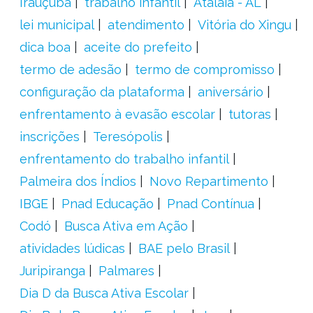
Irauçuba
trabalho infantil
Atalaia - AL
lei municipal
atendimento
Vitória do Xingu
dica boa
aceite do prefeito
termo de adesão
termo de compromisso
configuração da plataforma
aniversário
enfrentamento à evasão escolar
tutoras
inscrições
Teresópolis
enfrentamento do trabalho infantil
Palmeira dos Índios
Novo Repartimento
IBGE
Pnad Educação
Pnad Contínua
Codó
Busca Ativa em Ação
atividades lúdicas
BAE pelo Brasil
Juripiranga
Palmares
Dia D da Busca Ativa Escolar