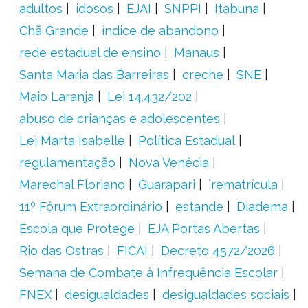
adultos
idosos
EJAI
SNPPI
Itabuna
Chã Grande
índice de abandono
rede estadual de ensino
Manaus
Santa Maria das Barreiras
creche
SNE
Maio Laranja
Lei 14.432/202
abuso de crianças e adolescentes
Lei Marta Isabelle
Política Estadual
regulamentação
Nova Venécia
Marechal Floriano
Guarapari
´rematrícula
11º Fórum Extraordinário
estande
Diadema
Escola que Protege
EJA Portas Abertas
Rio das Ostras
FICAI
Decreto 4572/2026
Semana de Combate à Infrequência Escolar
FNEX
desigualdades
desigualdades sociais