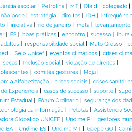
uência escolar
Petrolina
MT
DIa d
colegiado
a não pode
estratégia
direitos
IDH
infrequência
to
iniciativa
rio de janeiro
meta
levantamento
ar
ES
boas práticas
encontro
sucesso
Ibura
 adultos
responsabilidade social
Mato Grosso
c
sed
´Selo Unicef
eventos climáticos
crises climá
secas
Inclusão Social
violação de direitos
adolescentes
comitês gestores
Moju
om a Alfabetização
crises sociais
crises sanitária
 de Experiência
casos de sucesso
suporte
supo
rum Estadual
Fórum Ordinário
segurança dos da
tecnologia da informação
Pelotas
Assistência Soc
adora Global do UNICEF
Undime PI
gestores muni
me BA
Undime ES
Undime MT
Gaepe GO
Cami