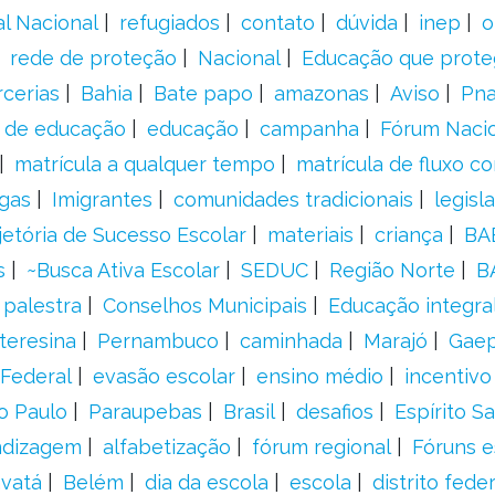
al Nacional
refugiados
contato
dúvida
inep
o
rede de proteção
Nacional
Educação que prote
rcerias
Bahia
Bate papo
amazonas
Aviso
Pn
s de educação
educação
campanha
Fórum Naci
matrícula a qualquer tempo
matrícula de fluxo co
gas
Imigrantes
comunidades tradicionais
legisl
jetória de Sucesso Escolar
materiais
criança
BA
s
~Busca Ativa Escolar
SEDUC
Região Norte
B
palestra
Conselhos Municipais
Educação integra
teresina
Pernambuco
caminhada
Marajó
Gae
Federal
evasão escolar
ensino médio
incentivo
o Paulo
Paraupebas
Brasil
desafios
Espírito S
ndizagem
alfabetização
fórum regional
Fóruns e
vatá
Belém
dia da escola
escola
distrito feder