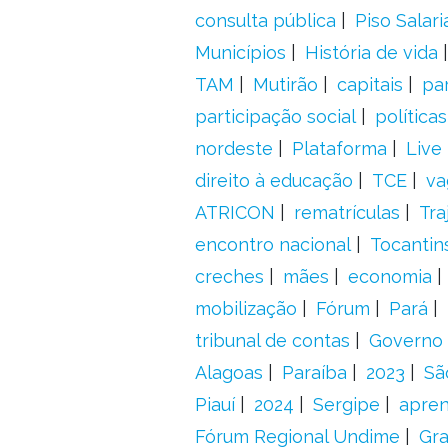
consulta pública
Piso Salari
Municípios
História de vida
TAM
Mutirão
capitais
pa
participação social
política
nordeste
Plataforma
Live
direito à educação
TCE
va
ATRICON
rematrículas
Tra
encontro nacional
Tocantin
creches
mães
economia
mobilização
Fórum
Pará
tribunal de contas
Governo 
Alagoas
Paraíba
2023
Sã
Piauí
2024
Sergipe
apre
Fórum Regional Undime
Gra