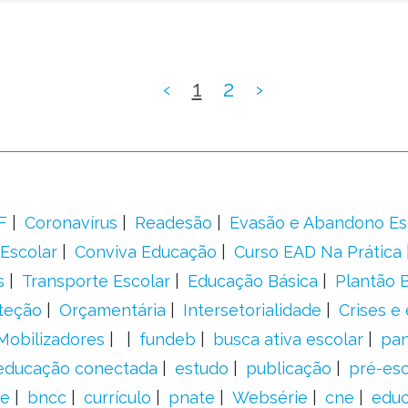
‹
1
2
›
F
Coronavírus
Readesão
Evasão e Abandono Es
Escolar
Conviva Educação
Curso EAD Na Prática
s
Transporte Escolar
Educação Básica
Plantão B
teção
Orçamentária
Intersetorialidade
Crises e
Mobilizadores
fundeb
busca ativa escolar
pa
educação conectada
estudo
publicação
pré-esc
e
bncc
currículo
pnate
Websérie
cne
educ