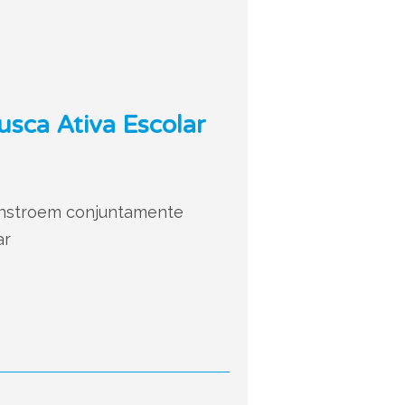
usca Ativa Escolar
onstroem conjuntamente
ar