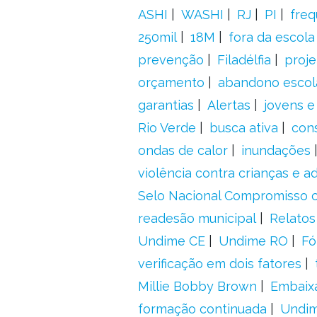
ASHI
WASHI
RJ
PI
freq
250mil
18M
fora da escol
prevenção
Filadélfia
proje
orçamento
abandono escol
garantias
Alertas
jovens e
Rio Verde
busca ativa
con
ondas de calor
inundações
violência contra crianças e 
Selo Nacional Compromisso c
readesão municipal
Relatos
Undime CE
Undime RO
Fó
verificação em dois fatores
Millie Bobby Brown
Embaix
formação continuada
Undi