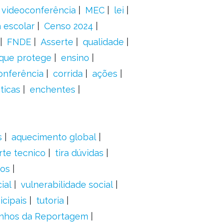
videoconferência
MEC
lei
 escolar
Censo 2024
FNDE
Asserte
qualidade
 que protege
ensino
onferência
corrida
ações
ticas
enchentes
s
aquecimento global
rte tecnico
tira dúvidas
dos
ial
vulnerabilidade social
cipais
tutoria
nhos da Reportagem