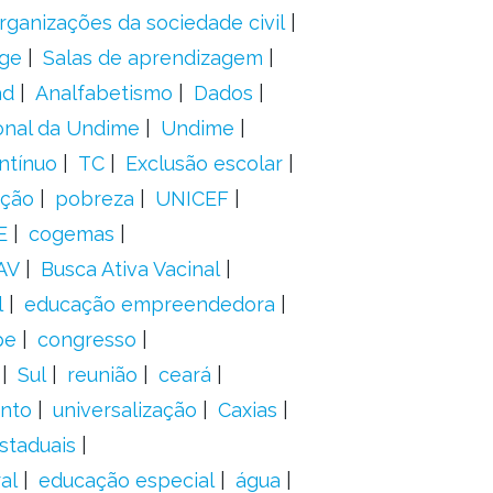
rganizações da sociedade civil
ge
Salas de aprendizagem
ad
Analfabetismo
Dados
onal da Undime
Undime
ntínuo
TC
Exclusão escolar
ação
pobreza
UNICEF
E
cogemas
AV
Busca Ativa Vacinal
l
educação empreendedora
pe
congresso
Sul
reunião
ceará
anto
universalização
Caxias
staduais
al
educação especial
água