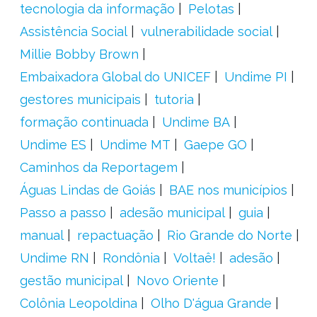
tecnologia da informação
Pelotas
Assistência Social
vulnerabilidade social
Millie Bobby Brown
Embaixadora Global do UNICEF
Undime PI
gestores municipais
tutoria
formação continuada
Undime BA
Undime ES
Undime MT
Gaepe GO
Caminhos da Reportagem
Águas Lindas de Goiás
BAE nos municípios
Passo a passo
adesão municipal
guia
manual
repactuação
Rio Grande do Norte
Undime RN
Rondônia
Voltaê!
adesão
gestão municipal
Novo Oriente
Colônia Leopoldina
Olho D'água Grande