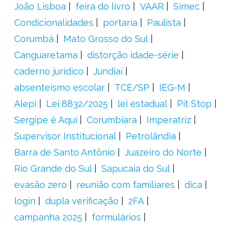
João Lisboa
feira do livro
VAAR
Simec
Condicionalidades
portaria
Paulista
Corumbá
Mato Grosso do Sul
Canguaretama
distorção idade-série
caderno jurídico
Jundiaí
absenteísmo escolar
TCE/SP
IEG-M
Alepi
Lei 8832/2025
lei estadual
Pit Stop
Sergipe é Aqui
Corumbiara
Imperatriz
Supervisor Institucional
Petrolândia
Barra de Santo Antônio
Juazeiro do Norte
Rio Grande do Sul
Sapucaia do Sul
evasão zero
reunião com familiares
dica
login
dupla verificação
2FA
campanha 2025
formulários