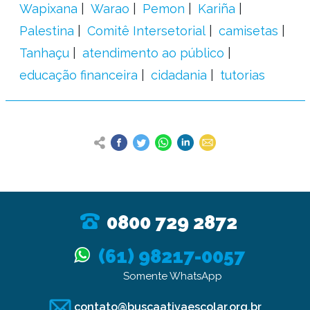
Wapixana
Warao
Pemon
Kariña
Palestina
Comitê Intersetorial
camisetas
Tanhaçu
atendimento ao público
educação financeira
cidadania
tutorias
0800 729 2872
(61) 98217-0057
Somente WhatsApp
contato@buscaativaescolar.org.br