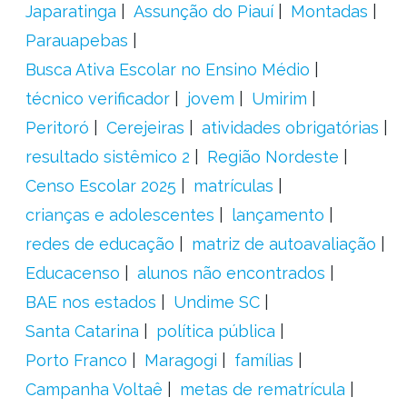
Japaratinga
Assunção do Piauí
Montadas
Parauapebas
Busca Ativa Escolar no Ensino Médio
técnico verificador
jovem
Umirim
Peritoró
Cerejeiras
atividades obrigatórias
resultado sistêmico 2
Região Nordeste
Censo Escolar 2025
matrículas
crianças e adolescentes
lançamento
redes de educação
matriz de autoavaliação
Educacenso
alunos não encontrados
BAE nos estados
Undime SC
Santa Catarina
política pública
Porto Franco
Maragogi
famílias
Campanha Voltaê
metas de rematrícula