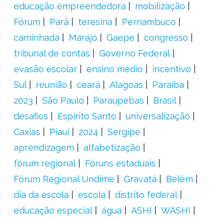
educação empreendedora
mobilização
Fórum
Pará
teresina
Pernambuco
caminhada
Marajó
Gaepe
congresso
tribunal de contas
Governo Federal
evasão escolar
ensino médio
incentivo
Sul
reunião
ceará
Alagoas
Paraíba
2023
São Paulo
Paraupebas
Brasil
desafios
Espírito Santo
universalização
Caxias
Piauí
2024
Sergipe
aprendizagem
alfabetização
fórum regional
Fóruns estaduais
Fórum Regional Undime
Gravatá
Belém
dia da escola
escola
distrito federal
educação especial
água
ASHI
WASHI