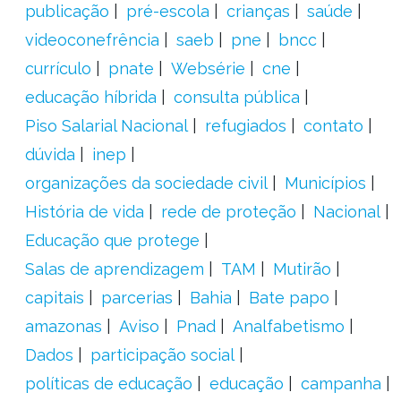
publicação
pré-escola
crianças
saúde
videoconefrência
saeb
pne
bncc
currículo
pnate
Websérie
cne
educação híbrida
consulta pública
Piso Salarial Nacional
refugiados
contato
dúvida
inep
organizações da sociedade civil
Municípios
História de vida
rede de proteção
Nacional
Educação que protege
Salas de aprendizagem
TAM
Mutirão
capitais
parcerias
Bahia
Bate papo
amazonas
Aviso
Pnad
Analfabetismo
Dados
participação social
políticas de educação
educação
campanha