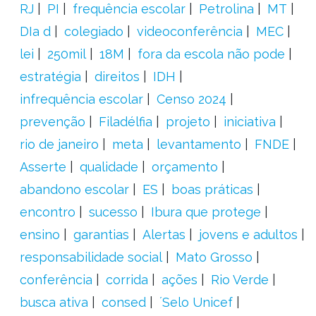
RJ
PI
frequência escolar
Petrolina
MT
DIa d
colegiado
videoconferência
MEC
lei
250mil
18M
fora da escola não pode
estratégia
direitos
IDH
infrequência escolar
Censo 2024
prevenção
Filadélfia
projeto
iniciativa
rio de janeiro
meta
levantamento
FNDE
Asserte
qualidade
orçamento
abandono escolar
ES
boas práticas
encontro
sucesso
Ibura que protege
ensino
garantias
Alertas
jovens e adultos
responsabilidade social
Mato Grosso
conferência
corrida
ações
Rio Verde
busca ativa
consed
´Selo Unicef