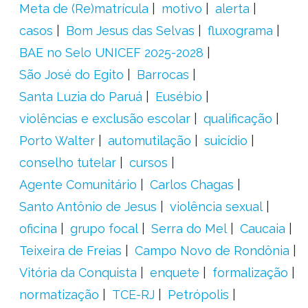
Meta de (Re)matrícula
motivo
alerta
casos
Bom Jesus das Selvas
fluxograma
BAE no Selo UNICEF 2025-2028
São José do Egito
Barrocas
Santa Luzia do Paruá
Eusébio
violências e exclusão escolar
qualificação
Porto Walter
automutilação
suicídio
conselho tutelar
cursos
Agente Comunitário
Carlos Chagas
Santo Antônio de Jesus
violência sexual
oficina
grupo focal
Serra do Mel
Caucaia
Teixeira de Freias
Campo Novo de Rondônia
Vitória da Conquista
enquete
formalização
normatização
TCE-RJ
Petrópolis