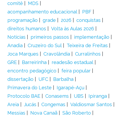
comitê
MDS
acompanhamento educacional
PBF
programação
grade
2026
conquistas
direitos humanos
Volta às Aulas 2026
Notícias
primeiros passos
implementação
Anadia
Cruzeiro do Sul
Teixeira de Freitas
Joca Marques
Cravolândia
Curralinhos
GRE
Barreirinha
readesão estadual
encontro pedagógico
feira popular
dissertação
UFC
Barbalha
Primavera do Leste
Igarapé-Açu
Protocolo BAE
Conasems
UBS
Ipiranga
Areia
Jucás
Congemas
Valdiosmar Santos
Messias
Nova Canaã
São Roberto