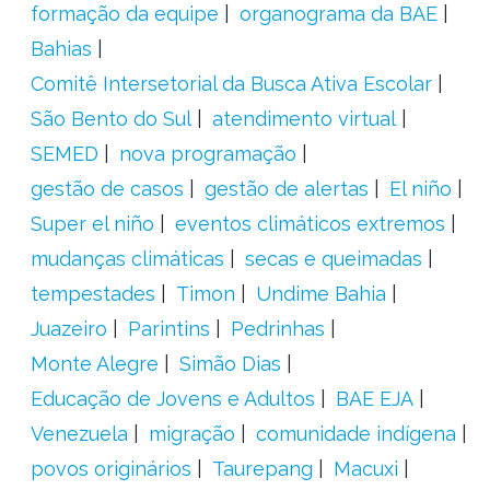
formação da equipe
organograma da BAE
Bahias
Comitê Intersetorial da Busca Ativa Escolar
São Bento do Sul
atendimento virtual
SEMED
nova programação
gestão de casos
gestão de alertas
El niño
Super el niño
eventos climáticos extremos
mudanças climáticas
secas e queimadas
tempestades
Timon
Undime Bahia
Juazeiro
Parintins
Pedrinhas
Monte Alegre
Simão Dias
Educação de Jovens e Adultos
BAE EJA
Venezuela
migração
comunidade indígena
povos originários
Taurepang
Macuxi