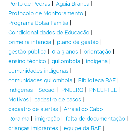
Porto de Pedras
Águia Branca
Protocolo de Monitoramento
Programa Bolsa Família
Condicionalidades de Educação
primeira infância
plano de gestão
gestão pública
0 a 3 anos
orientação
ensino técnico
quilombola
indígena
comunidades indígenas
comunidades quilombola
Biblioteca BAE
indígenas
Secadi
PNEERQ
PNEEI-TEE
Motivos
cadastro de casos
cadastro de alertas
Arraial do Cabo
Roraima
imigração
falta de documentação
crianças imigrantes
equipe da BAE