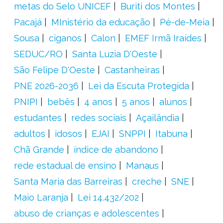
metas do Selo UNICEF
Buriti dos Montes
Pacajá
MInistério da educação
Pé-de-Meia
Sousa
ciganos
Calon
EMEF Irmã Iraídes
SEDUC/RO
Santa Luzia D'Oeste
São Felipe D'Oeste
Castanheiras
PNE 2026-2036
Lei da Escuta Protegida
PNIPI
bebês
4 anos
5 anos
alunos
estudantes
redes sociais
Açailândia
adultos
idosos
EJAI
SNPPI
Itabuna
Chã Grande
índice de abandono
rede estadual de ensino
Manaus
Santa Maria das Barreiras
creche
SNE
Maio Laranja
Lei 14.432/202
abuso de crianças e adolescentes