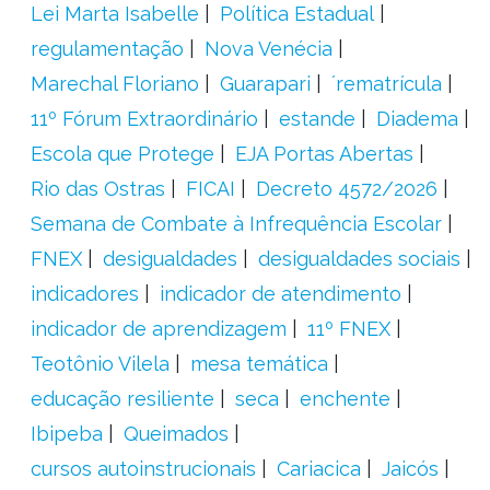
Lei Marta Isabelle
Política Estadual
regulamentação
Nova Venécia
Marechal Floriano
Guarapari
´rematrícula
11º Fórum Extraordinário
estande
Diadema
Escola que Protege
EJA Portas Abertas
Rio das Ostras
FICAI
Decreto 4572/2026
Semana de Combate à Infrequência Escolar
FNEX
desigualdades
desigualdades sociais
indicadores
indicador de atendimento
indicador de aprendizagem
11º FNEX
Teotônio Vilela
mesa temática
educação resiliente
seca
enchente
Ibipeba
Queimados
cursos autoinstrucionais
Cariacica
Jaicós