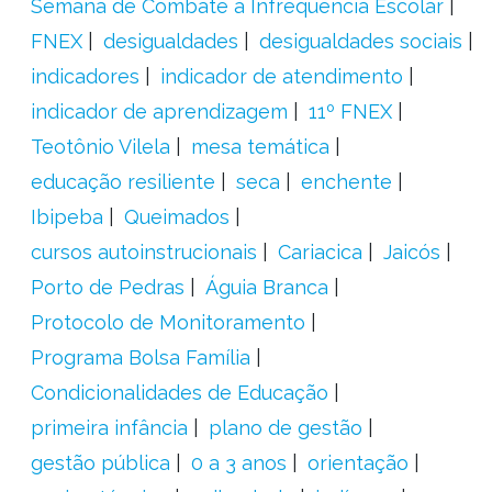
Semana de Combate à Infrequência Escolar
FNEX
desigualdades
desigualdades sociais
indicadores
indicador de atendimento
indicador de aprendizagem
11º FNEX
Teotônio Vilela
mesa temática
educação resiliente
seca
enchente
Ibipeba
Queimados
cursos autoinstrucionais
Cariacica
Jaicós
Porto de Pedras
Águia Branca
Protocolo de Monitoramento
Programa Bolsa Família
Condicionalidades de Educação
primeira infância
plano de gestão
gestão pública
0 a 3 anos
orientação