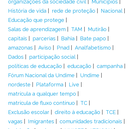
organizações da sociedade civil
Municípios
História de vida
rede de proteção
Nacional
Educação que protege
Salas de aprendizagem
TAM
Mutirão
capitais
parcerias
Bahia
Bate papo
amazonas
Aviso
Pnad
Analfabetismo
Dados
participação social
políticas de educação
educação
campanha
Fórum Nacional da Undime
Undime
nordeste
Plataforma
Live
matrícula a qualquer tempo
matrícula de fluxo contínuo
TC
Exclusão escolar
direito à educação
TCE
vagas
Imigrantes
comunidades tradicionais