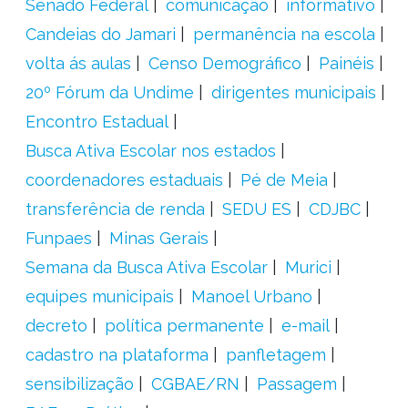
Senado Federal
comunicação
informativo
Candeias do Jamari
permanência na escola
volta ás aulas
Censo Demográfico
Painéis
20º Fórum da Undime
dirigentes municipais
Encontro Estadual
Busca Ativa Escolar nos estados
coordenadores estaduais
Pé de Meia
transferência de renda
SEDU ES
CDJBC
Funpaes
Minas Gerais
Semana da Busca Ativa Escolar
Murici
equipes municipais
Manoel Urbano
decreto
política permanente
e-mail
cadastro na plataforma
panfletagem
sensibilização
CGBAE/RN
Passagem