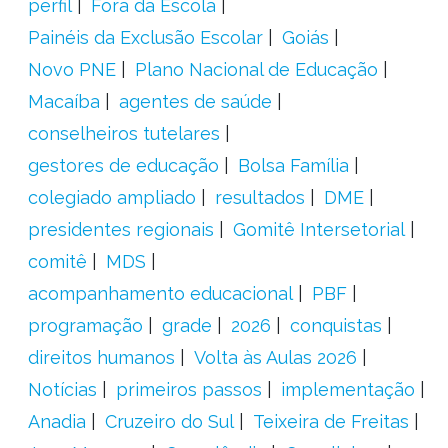
perfil
Fora da Escola
Painéis da Exclusão Escolar
Goiás
Novo PNE
Plano Nacional de Educação
Macaíba
agentes de saúde
conselheiros tutelares
gestores de educação
Bolsa Família
colegiado ampliado
resultados
DME
presidentes regionais
Gomitê Intersetorial
comitê
MDS
acompanhamento educacional
PBF
programação
grade
2026
conquistas
direitos humanos
Volta às Aulas 2026
Notícias
primeiros passos
implementação
Anadia
Cruzeiro do Sul
Teixeira de Freitas