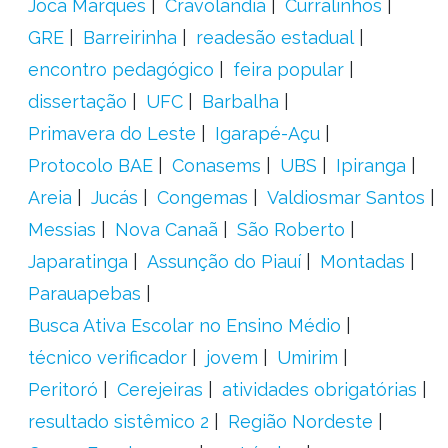
Joca Marques
Cravolândia
Curralinhos
GRE
Barreirinha
readesão estadual
encontro pedagógico
feira popular
dissertação
UFC
Barbalha
Primavera do Leste
Igarapé-Açu
Protocolo BAE
Conasems
UBS
Ipiranga
Areia
Jucás
Congemas
Valdiosmar Santos
Messias
Nova Canaã
São Roberto
Japaratinga
Assunção do Piauí
Montadas
Parauapebas
Busca Ativa Escolar no Ensino Médio
técnico verificador
jovem
Umirim
Peritoró
Cerejeiras
atividades obrigatórias
resultado sistêmico 2
Região Nordeste