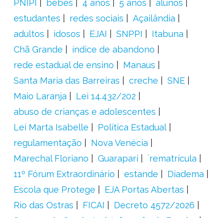
PNIPI
bebês
4 anos
5 anos
alunos
estudantes
redes sociais
Açailândia
adultos
idosos
EJAI
SNPPI
Itabuna
Chã Grande
índice de abandono
rede estadual de ensino
Manaus
Santa Maria das Barreiras
creche
SNE
Maio Laranja
Lei 14.432/202
abuso de crianças e adolescentes
Lei Marta Isabelle
Política Estadual
regulamentação
Nova Venécia
Marechal Floriano
Guarapari
´rematrícula
11º Fórum Extraordinário
estande
Diadema
Escola que Protege
EJA Portas Abertas
Rio das Ostras
FICAI
Decreto 4572/2026