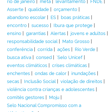
rio de janeiro
meta
levantamento
FNDE
Asserte
qualidade
orçamento
abandono escolar
ES
boas práticas
encontro
sucesso
Ibura que protege
ensino
garantias
Alertas
jovens e adultos
responsabilidade social
Mato Grosso
conferência
corrida
ações
Rio Verde
busca ativa
consed
´Selo Unicef
eventos climáticos
crises climáticas
enchentes
ondas de calor
inundações
secas
Inclusão Social
violação de direitos
violência contra crianças e adolescentes
comitês gestores
Moju
Selo Nacional Compromisso com a