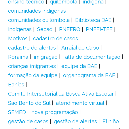
ensino técnico
quilombola
indígena
comunidades indígenas
comunidades quilombola
Biblioteca BAE
indígenas
Secadi
PNEERQ
PNEEI-TEE
Motivos
cadastro de casos
cadastro de alertas
Arraial do Cabo
Roraima
imigração
falta de documentação
crianças imigrantes
equipe da BAE
formação da equipe
organograma da BAE
Bahias
Comitê Intersetorial da Busca Ativa Escolar
São Bento do Sul
atendimento virtual
SEMED
nova programação
gestão de casos
gestão de alertas
El niño