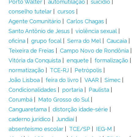
Porto Walter
automutilação
suicídio
conselho tutelar
cursos
Agente Comunitário
Carlos Chagas
Santo Antônio de Jesus
violência sexual
oficina
grupo focal
Serra do Mel
Caucaia
Teixeira de Freias
Campo Novo de Rondônia
Vitória da Conquista
enquete
formalização
normatização
TCE-RJ
Petrópolis
João Lisboa
feira do livro
VAAR
Simec
Condicionalidades
portaria
Paulista
Corumbá
Mato Grosso do Sul
Canguaretama
distorção idade-série
caderno jurídico
Jundiaí
absenteísmo escolar
TCE/SP
IEG-M