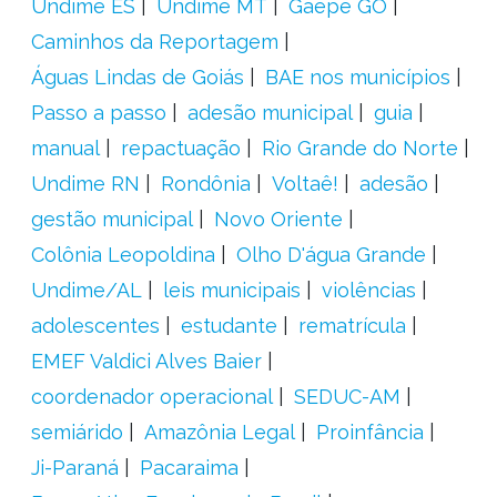
Undime ES
Undime MT
Gaepe GO
Caminhos da Reportagem
Águas Lindas de Goiás
BAE nos municípios
Passo a passo
adesão municipal
guia
manual
repactuação
Rio Grande do Norte
Undime RN
Rondônia
Voltaê!
adesão
gestão municipal
Novo Oriente
Colônia Leopoldina
Olho D'água Grande
Undime/AL
leis municipais
violências
adolescentes
estudante
rematrícula
EMEF Valdici Alves Baier
coordenador operacional
SEDUC-AM
semiárido
Amazônia Legal
Proinfância
Ji-Paraná
Pacaraima