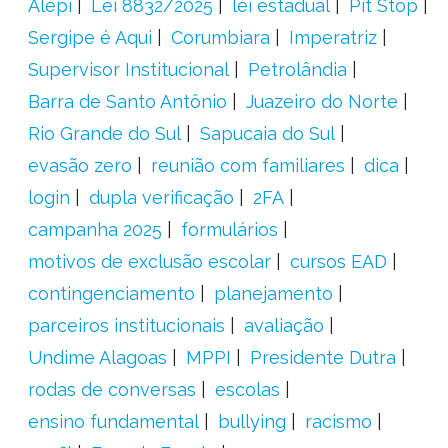
Alepi
Lei 8832/2025
lei estadual
Pit Stop
Sergipe é Aqui
Corumbiara
Imperatriz
Supervisor Institucional
Petrolândia
Barra de Santo Antônio
Juazeiro do Norte
Rio Grande do Sul
Sapucaia do Sul
evasão zero
reunião com familiares
dica
login
dupla verificação
2FA
campanha 2025
formulários
motivos de exclusão escolar
cursos EAD
contingenciamento
planejamento
parceiros institucionais
avaliação
Undime Alagoas
MPPI
Presidente Dutra
rodas de conversas
escolas
ensino fundamental
bullying
racismo