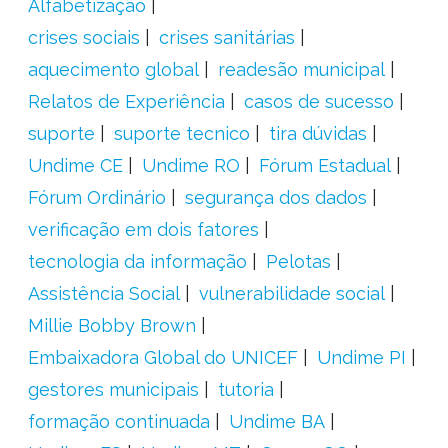
Alfabetização
crises sociais
crises sanitárias
aquecimento global
readesão municipal
Relatos de Experiência
casos de sucesso
suporte
suporte tecnico
tira dúvidas
Undime CE
Undime RO
Fórum Estadual
Fórum Ordinário
segurança dos dados
verificação em dois fatores
tecnologia da informação
Pelotas
Assistência Social
vulnerabilidade social
Millie Bobby Brown
Embaixadora Global do UNICEF
Undime PI
gestores municipais
tutoria
formação continuada
Undime BA