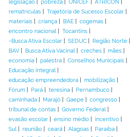
legislação
pobreza
UNICEF
ATRICON
rematrículas
Trajetória de Sucesso Escolar
materiais
criança
BAE
cogemas
encontro nacional
Tocantins
~Busca Ativa Escolar
SEDUC
Região Norte
BAV
Busca Ativa Vacinal
creches
mães
economia
palestra
Conselhos Municipais
Educação integral
educação empreendedora
mobilização
Fórum
Pará
teresina
Pernambuco
caminhada
Marajó
Gaepe
congresso
tribunal de contas
Governo Federal
evasão escolar
ensino médio
incentivo
Sul
reunião
ceará
Alagoas
Paraíba