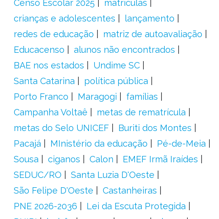
Censo Escolar 2025
matrículas
crianças e adolescentes
lançamento
redes de educação
matriz de autoavaliação
Educacenso
alunos não encontrados
BAE nos estados
Undime SC
Santa Catarina
política pública
Porto Franco
Maragogi
famílias
Campanha Voltaê
metas de rematrícula
metas do Selo UNICEF
Buriti dos Montes
Pacajá
MInistério da educação
Pé-de-Meia
Sousa
ciganos
Calon
EMEF Irmã Iraídes
SEDUC/RO
Santa Luzia D'Oeste
São Felipe D'Oeste
Castanheiras
PNE 2026-2036
Lei da Escuta Protegida