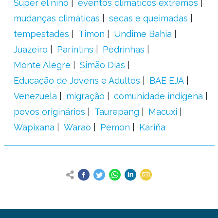
Super el niño
eventos climáticos extremos
mudanças climáticas
secas e queimadas
tempestades
Timon
Undime Bahia
Juazeiro
Parintins
Pedrinhas
Monte Alegre
Simão Dias
Educação de Jovens e Adultos
BAE EJA
Venezuela
migração
comunidade indígena
povos originários
Taurepang
Macuxi
Wapixana
Warao
Pemon
Kariña