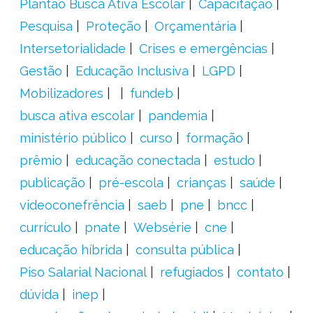
Plantão Busca Ativa Escolar
Capacitação
Pesquisa
Proteção
Orçamentária
Intersetorialidade
Crises e emergências
Gestão
Educação Inclusiva
LGPD
Mobilizadores
fundeb
busca ativa escolar
pandemia
ministério público
curso
formação
prêmio
educação conectada
estudo
publicação
pré-escola
crianças
saúde
videoconefrência
saeb
pne
bncc
currículo
pnate
Websérie
cne
educação híbrida
consulta pública
Piso Salarial Nacional
refugiados
contato
dúvida
inep