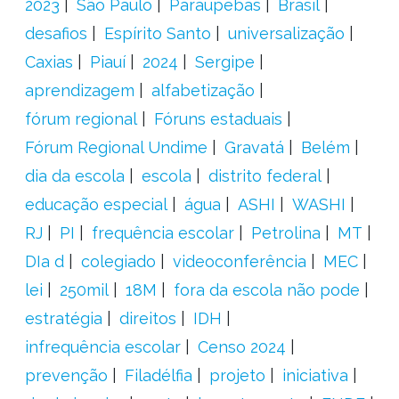
2023
São Paulo
Paraupebas
Brasil
desafios
Espírito Santo
universalização
Caxias
Piauí
2024
Sergipe
aprendizagem
alfabetização
fórum regional
Fóruns estaduais
Fórum Regional Undime
Gravatá
Belém
dia da escola
escola
distrito federal
educação especial
água
ASHI
WASHI
RJ
PI
frequência escolar
Petrolina
MT
DIa d
colegiado
videoconferência
MEC
lei
250mil
18M
fora da escola não pode
estratégia
direitos
IDH
infrequência escolar
Censo 2024
prevenção
Filadélfia
projeto
iniciativa