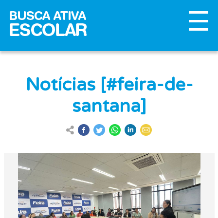
Notícias [#feira-de-
santana]