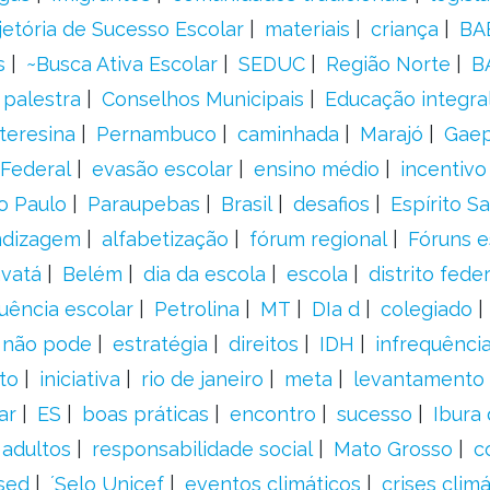
jetória de Sucesso Escolar
materiais
criança
BA
s
~Busca Ativa Escolar
SEDUC
Região Norte
B
palestra
Conselhos Municipais
Educação integra
teresina
Pernambuco
caminhada
Marajó
Gae
Federal
evasão escolar
ensino médio
incentivo
o Paulo
Paraupebas
Brasil
desafios
Espírito S
ndizagem
alfabetização
fórum regional
Fóruns e
vatá
Belém
dia da escola
escola
distrito feder
uência escolar
Petrolina
MT
DIa d
colegiado
a não pode
estratégia
direitos
IDH
infrequência
to
iniciativa
rio de janeiro
meta
levantamento
ar
ES
boas práticas
encontro
sucesso
Ibura
 adultos
responsabilidade social
Mato Grosso
c
sed
´Selo Unicef
eventos climáticos
crises climá