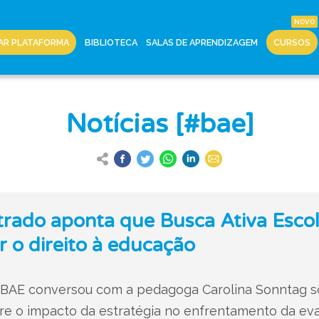
AR PLATAFORMA
BIBLIOTECA
SALAS DE APRENDIZAGEM
CURSOS
Notícias [#bae]
rado aponta que Busca Ativa Escola
r o direito à educação
BAE conversou com a pedagoga Carolina Sonntag so
re o impacto da estratégia no enfrentamento da ev