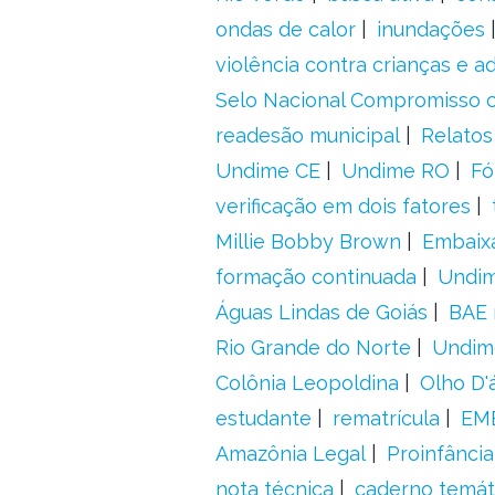
ondas de calor
inundações
violência contra crianças e 
Selo Nacional Compromisso c
readesão municipal
Relatos
Undime CE
Undime RO
Fó
verificação em dois fatores
Millie Bobby Brown
Embaix
formação continuada
Undi
Águas Lindas de Goiás
BAE 
Rio Grande do Norte
Undim
Colônia Leopoldina
Olho D'
estudante
rematrícula
EME
Amazônia Legal
Proinfância
nota técnica
caderno temát