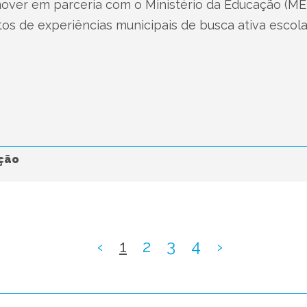
over em parceria com o Ministério da Educação (M
tos de experiências municipais de busca ativa escol
ção
‹
1
2
3
4
›