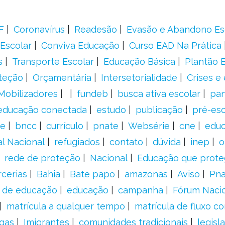
F
Coronavírus
Readesão
Evasão e Abandono Es
Escolar
Conviva Educação
Curso EAD Na Prática
s
Transporte Escolar
Educação Básica
Plantão B
teção
Orçamentária
Intersetorialidade
Crises e
Mobilizadores
fundeb
busca ativa escolar
pa
educação conectada
estudo
publicação
pré-esc
e
bncc
currículo
pnate
Websérie
cne
educ
al Nacional
refugiados
contato
dúvida
inep
o
rede de proteção
Nacional
Educação que prote
rcerias
Bahia
Bate papo
amazonas
Aviso
Pn
s de educação
educação
campanha
Fórum Naci
matrícula a qualquer tempo
matrícula de fluxo co
gas
Imigrantes
comunidades tradicionais
legisl