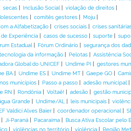
secas
Inclusão Social
violação de direitos
adolescentes
comitês gestores
Moju
om a Alfabetização
crises sociais
crises sanitária
 de Experiência
casos de sucesso
suporte
supo
rum Estadual
Fórum Ordinário
segurança dos da
tecnologia da informação
Pelotas
Assistência Soc
adora Global do UNICEF
Undime PI
gestores muni
me BA
Undime ES
Undime MT
Gaepe GO
Cami
nos municípios
Passo a passo
adesão municipal
e RN
Rondônia
Voltaê!
adesão
gestão municip
água Grande
Undime/AL
leis municipais
violênc
F Valdici Alves Baier
coordenador operacional
S
Ji-Paraná
Pacaraima
Busca Ativa Escolar pelo B
ico
violências no território
violência
Região Met