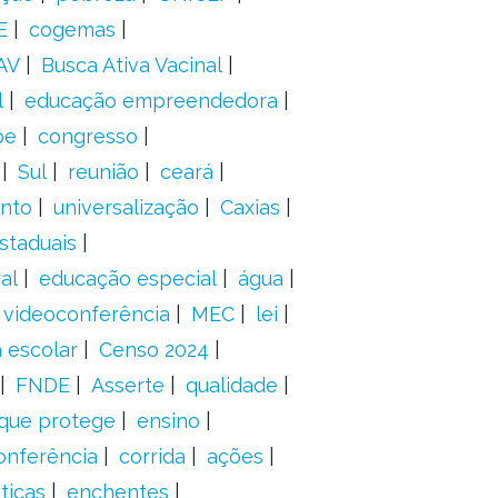
E
cogemas
AV
Busca Ativa Vacinal
l
educação empreendedora
pe
congresso
Sul
reunião
ceará
anto
universalização
Caxias
staduais
al
educação especial
água
videoconferência
MEC
lei
 escolar
Censo 2024
FNDE
Asserte
qualidade
 que protege
ensino
onferência
corrida
ações
ticas
enchentes