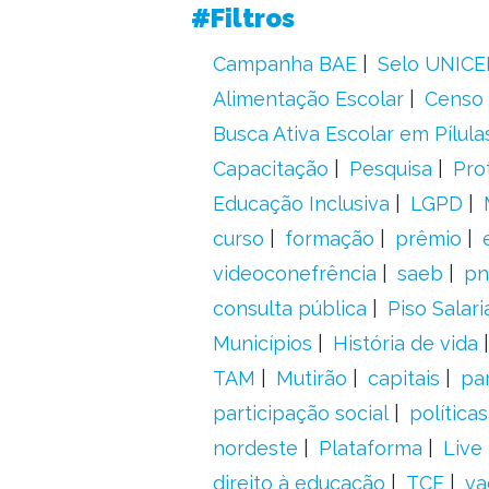
#Filtros
Campanha BAE
Selo UNICE
Alimentação Escolar
Censo 
Busca Ativa Escolar em Pílula
Capacitação
Pesquisa
Pro
Educação Inclusiva
LGPD
curso
formação
prêmio
videoconefrência
saeb
pn
consulta pública
Piso Salari
Municípios
História de vida
TAM
Mutirão
capitais
pa
participação social
política
nordeste
Plataforma
Live
direito à educação
TCE
va