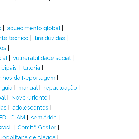
s
aquecimento global
rte tecnico
tira dúvidas
dos
ial
vulnerabilidade social
cipais
tutoria
nhos da Reportagem
guia
manual
repactuação
al
Novo Oriente
ias
adolescentes
EDUC-AM
semiárido
rasil
Comitê Gestor
ropolitana de Alagoa