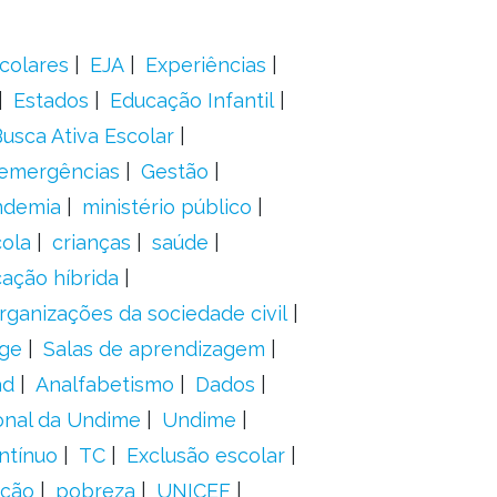
colares
EJA
Experiências
Estados
Educação Infantil
usca Ativa Escolar
 emergências
Gestão
ndemia
ministério público
ola
crianças
saúde
ação híbrida
rganizações da sociedade civil
ge
Salas de aprendizagem
ad
Analfabetismo
Dados
onal da Undime
Undime
ntínuo
TC
Exclusão escolar
ação
pobreza
UNICEF