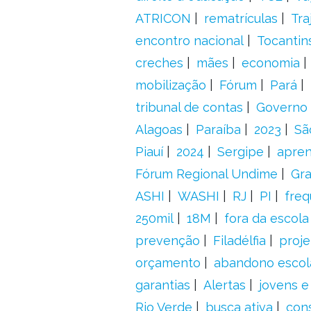
ATRICON
rematrículas
Tra
encontro nacional
Tocantin
creches
mães
economia
mobilização
Fórum
Pará
tribunal de contas
Governo 
Alagoas
Paraíba
2023
Sã
Piauí
2024
Sergipe
apre
Fórum Regional Undime
Gra
ASHI
WASHI
RJ
PI
freq
250mil
18M
fora da escol
prevenção
Filadélfia
proje
orçamento
abandono escol
garantias
Alertas
jovens e
Rio Verde
busca ativa
con