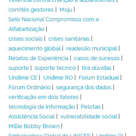
comitês gestores
Moju
Selo Nacional Compromisso com a
Alfabetização
crises sociais
crises sanitárias
aquecimento global
readesão municipal
Relatos de Experiência
casos de sucesso
suporte
suporte tecnico
tira dúvidas
Undime CE
Undime RO
Fórum Estadual
Fórum Ordinário
segurança dos dados
verificação em dois fatores
tecnologia da informação
Pelotas
Assistência Social
vulnerabilidade social
Millie Bobby Brown
Embaixadora Global do UNICEF
Undime PI