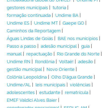
gestores municipais
tutoria
formação continuada
Undime BA
Undime ES
Undime MT
Gaepe GO
Caminhos da Reportagem
Águas Lindas de Goiás
BAE nos municípios
Passo a passo
adesão municipal
guia
manual
repactuação
Rio Grande do Norte
Undime RN
Rondônia
Voltaê!
adesão
gestão municipal
Novo Oriente
Colônia Leopoldina
Olho D'água Grande
Undime/AL
leis municipais
violências
adolescentes
estudante
rematrícula
EMEF Valdici Alves Baier
coordenador operacional
SEDUC-AM