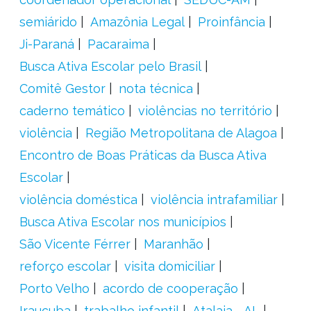
semiárido
Amazônia Legal
Proinfância
Ji-Paraná
Pacaraima
Busca Ativa Escolar pelo Brasil
Comitê Gestor
nota técnica
caderno temático
violências no território
violência
Região Metropolitana de Alagoa
Encontro de Boas Práticas da Busca Ativa
Escolar
violência doméstica
violência intrafamiliar
Busca Ativa Escolar nos municípios
São Vicente Férrer
Maranhão
reforço escolar
visita domiciliar
Porto Velho
acordo de cooperação
Irauçuba
trabalho infantil
Atalaia - AL