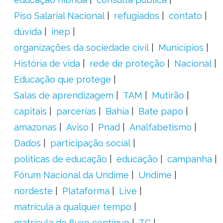
Piso Salarial Nacional
refugiados
contato
dúvida
inep
organizações da sociedade civil
Municípios
História de vida
rede de proteção
Nacional
Educação que protege
Salas de aprendizagem
TAM
Mutirão
capitais
parcerias
Bahia
Bate papo
amazonas
Aviso
Pnad
Analfabetismo
Dados
participação social
políticas de educação
educação
campanha
Fórum Nacional da Undime
Undime
nordeste
Plataforma
Live
matrícula a qualquer tempo
matrícula de fluxo contínuo
TC