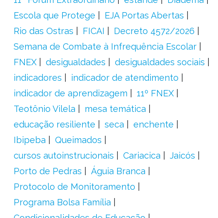
Escola que Protege
EJA Portas Abertas
Rio das Ostras
FICAI
Decreto 4572/2026
Semana de Combate à Infrequência Escolar
FNEX
desigualdades
desigualdades sociais
indicadores
indicador de atendimento
indicador de aprendizagem
11º FNEX
Teotônio Vilela
mesa temática
educação resiliente
seca
enchente
Ibipeba
Queimados
cursos autoinstrucionais
Cariacica
Jaicós
Porto de Pedras
Águia Branca
Protocolo de Monitoramento
Programa Bolsa Família
Condicionalidades de Educação