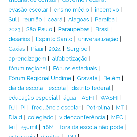
evasão escolar
ensino médio
incentivo
Sul
reunião
ceará
Alagoas
Paraíba
2023
São Paulo
Paraupebas
Brasil
desafios
Espírito Santo
universalização
Caxias
Piauí
2024
Sergipe
aprendizagem
alfabetização
fórum regional
Fóruns estaduais
Fórum Regional Undime
Gravatá
Belém
dia da escola
escola
distrito federal
educação especial
água
ASHI
WASHI
RJ
PI
frequência escolar
Petrolina
MT
DIa d
colegiado
videoconferência
MEC
lei
250mil
18M
fora da escola não pode
estratégia
direitos
IDH