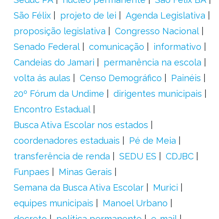
São Félix
projeto de lei
Agenda Legislativa
proposição legislativa
Congresso Nacional
Senado Federal
comunicação
informativo
Candeias do Jamari
permanência na escola
volta ás aulas
Censo Demográfico
Painéis
20º Fórum da Undime
dirigentes municipais
Encontro Estadual
Busca Ativa Escolar nos estados
coordenadores estaduais
Pé de Meia
transferência de renda
SEDU ES
CDJBC
Funpaes
Minas Gerais
Semana da Busca Ativa Escolar
Murici
equipes municipais
Manoel Urbano
decreto
política permanente
e-mail