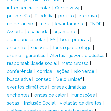
infrequência escolar
Censo 2024
prevenção
Filadélfia
projeto
iniciativa
rio de janeiro
meta
levantamento
FNDE
Asserte
qualidade
orçamento
abandono escolar
ES
boas práticas
encontro
sucesso
Ibura que protege
ensino
garantias
Alertas
jovens e adultos
responsabilidade social
Mato Grosso
conferência
corrida
ações
Rio Verde
busca ativa
consed
´Selo Unicef
eventos climáticos
crises climáticas
enchentes
ondas de calor
inundações
secas
Inclusão Social
violação de direitos
violência contra crianças e adolescentes