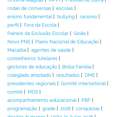
rodas de conversas
escolas
ensino fundamental
bullying
racismo
perfil
Fora da Escola
Painéis da Exclusão Escolar
Goiás
Novo PNE
Plano Nacional de Educação
Macaíba
agentes de saúde
conselheiros tutelares
gestores de educação
Bolsa Família
colegiado ampliado
resultados
DME
presidentes regionais
Gomitê Intersetorial
comitê
MDS
acompanhamento educacional
PBF
programação
grade
2026
conquistas
direitos humanos
Volta às Aulas 2026