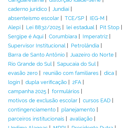
caderno jurídico
Jundiaí
absenteísmo escolar
TCE/SP
IEG-M
Alepi
Lei 8832/2025
lei estadual
Pit Stop
Sergipe é Aqui
Corumbiara
Imperatriz
Supervisor Institucional
Petrolândia
Barra de Santo Antônio
Juazeiro do Norte
Rio Grande do Sul
Sapucaia do Sul
evasão zero
reunião com familiares
dica
login
dupla verificação
2FA
campanha 2025
formulários
motivos de exclusão escolar
cursos EAD
contingenciamento
planejamento
parceiros institucionais
avaliação
Undime Alagoas
MPPI
Presidente Dutra