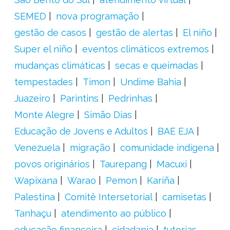
SEMED
nova programação
gestão de casos
gestão de alertas
El niño
Super el niño
eventos climáticos extremos
mudanças climáticas
secas e queimadas
tempestades
Timon
Undime Bahia
Juazeiro
Parintins
Pedrinhas
Monte Alegre
Simão Dias
Educação de Jovens e Adultos
BAE EJA
Venezuela
migração
comunidade indígena
povos originários
Taurepang
Macuxi
Wapixana
Warao
Pemon
Kariña
Palestina
Comitê Intersetorial
camisetas
Tanhaçu
atendimento ao público
educação financeira
cidadania
tutorias