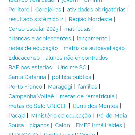
Peritoró
Cerejeiras
atividades obrigatórias
resultado sistêmico 2
Região Nordeste
Censo Escolar 2025
matrículas
crianças e adolescentes
lançamento
redes de educação
matriz de autoavaliação
Educacenso
alunos não encontrados
BAE nos estados
Undime SC
Santa Catarina
política pública
Porto Franco
Maragogi
famílias
Campanha Voltaê
metas de rematrícula
metas do Selo UNICEF
Buriti dos Montes
Pacajá
MInistério da educação
Pé-de-Meia
Sousa
ciganos
Calon
EMEF Irmã Iraídes
SEDUC/RO
Santa Luzia D'Oeste