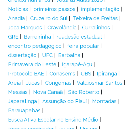
Notícias
primeiros passos
implementação
Anadia
Cruzeiro do Sul
Teixeira de Freitas
Joca Marques
Cravolândia
Curralinhos
GRE
Barreirinha
readesão estadual
encontro pedagógico
feira popular
dissertação
UFC
Barbalha
Primavera do Leste
Igarapé-Açu
Protocolo BAE
Conasems
UBS
Ipiranga
Areia
Jucás
Congemas
Valdiosmar Santos
Messias
Nova Canaã
São Roberto
Japaratinga
Assunção do Piauí
Montadas
Parauapebas
Busca Ativa Escolar no Ensino Médio
técnico verificador
jovem
Umirim