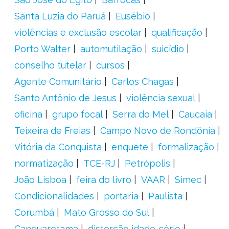
Santa Luzia do Paruá
Eusébio
violências e exclusão escolar
qualificação
Porto Walter
automutilação
suicídio
conselho tutelar
cursos
Agente Comunitário
Carlos Chagas
Santo Antônio de Jesus
violência sexual
oficina
grupo focal
Serra do Mel
Caucaia
Teixeira de Freias
Campo Novo de Rondônia
Vitória da Conquista
enquete
formalização
normatização
TCE-RJ
Petrópolis
João Lisboa
feira do livro
VAAR
Simec
Condicionalidades
portaria
Paulista
Corumbá
Mato Grosso do Sul
Canguaretama
distorção idade-série