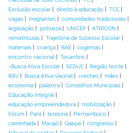
Exclusão escolar
direito à educação
TCE
vagas
Imigrantes
comunidades tradicionais
legislação
pobreza
UNICEF
ATRICON
rematrículas
Trajetória de Sucesso Escolar
materiais
criança
BAE
cogemas
encontro nacional
Tocantins
~Busca Ativa Escolar
SEDUC
Região Norte
BAV
Busca Ativa Vacinal
creches
mães
economia
palestra
Conselhos Municipais
Educação integral
educação empreendedora
mobilização
Fórum
Pará
teresina
Pernambuco
caminhada
Marajó
Gaepe
congresso
tribunal de contas
Governo Federal