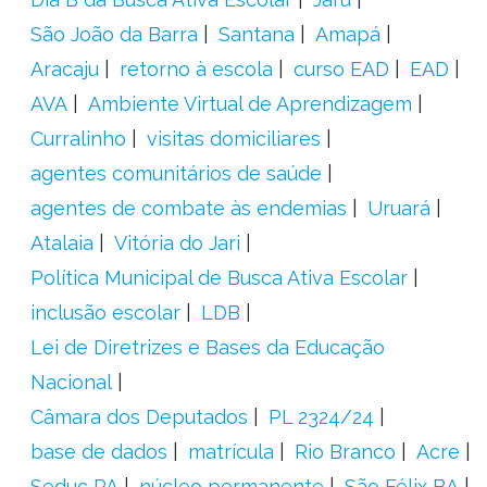
São João da Barra
Santana
Amapá
Aracaju
retorno à escola
curso EAD
EAD
AVA
Ambiente Virtual de Aprendizagem
Curralinho
visitas domiciliares
agentes comunitários de saúde
agentes de combate às endemias
Uruará
Atalaia
Vitória do Jari
Política Municipal de Busca Ativa Escolar
inclusão escolar
LDB
Lei de Diretrizes e Bases da Educação
Nacional
Câmara dos Deputados
PL 2324/24
base de dados
matrícula
Rio Branco
Acre
Seduc PA
núcleo permanente
São Félix BA