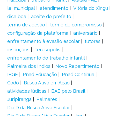
lei municipal
atendimento
Vitória do Xingu
dica boa
aceite do prefeito
termo de adesão
termo de compromisso
configuração da plataforma
aniversário
enfrentamento à evasão escolar
tutoras
inscrições
Teresópolis
enfrentamento do trabalho infantil
Palmeira dos Índios
Novo Repartimento
IBGE
Pnad Educação
Pnad Contínua
Codó
Busca Ativa em Ação
atividades lúdicas
BAE pelo Brasil
Juripiranga
Palmares
Dia D da Busca Ativa Escolar
Dia B da Busca Ativa Escolar
Jaru