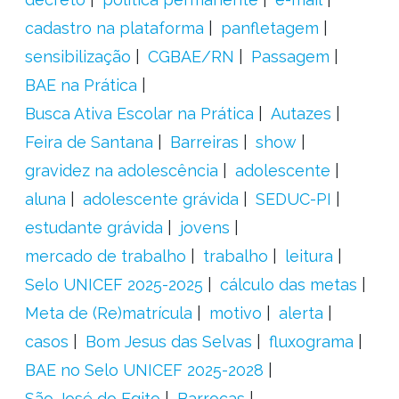
cadastro na plataforma
panfletagem
sensibilização
CGBAE/RN
Passagem
BAE na Prática
Busca Ativa Escolar na Prática
Autazes
Feira de Santana
Barreiras
show
gravidez na adolescência
adolescente
aluna
adolescente grávida
SEDUC-PI
estudante grávida
jovens
mercado de trabalho
trabalho
leitura
Selo UNICEF 2025-2025
cálculo das metas
Meta de (Re)matrícula
motivo
alerta
casos
Bom Jesus das Selvas
fluxograma
BAE no Selo UNICEF 2025-2028
São José do Egito
Barrocas