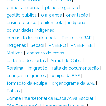
primeira infância
plano de gestão
gestão pública
0 a 3 anos
orientação
ensino técnico
quilombola
indígena
comunidades indígenas
comunidades quilombola
Biblioteca BAE
indígenas
Secadi
PNEERQ
PNEEI-TEE
Motivos
cadastro de casos
cadastro de alertas
Arraial do Cabo
Roraima
imigração
falta de documentação
crianças imigrantes
equipe da BAE
formação da equipe
organograma da BAE
Bahias
Comitê Intersetorial da Busca Ativa Escolar
São Bento do Sul
atendimento virtual