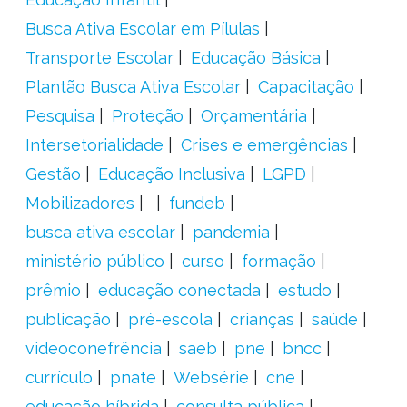
Busca Ativa Escolar em Pílulas
Transporte Escolar
Educação Básica
Plantão Busca Ativa Escolar
Capacitação
Pesquisa
Proteção
Orçamentária
Intersetorialidade
Crises e emergências
Gestão
Educação Inclusiva
LGPD
Mobilizadores
fundeb
busca ativa escolar
pandemia
ministério público
curso
formação
prêmio
educação conectada
estudo
publicação
pré-escola
crianças
saúde
videoconefrência
saeb
pne
bncc
currículo
pnate
Websérie
cne
educação híbrida
consulta pública