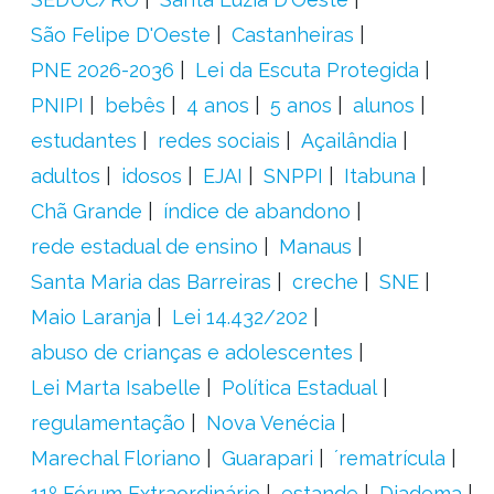
São Felipe D'Oeste
Castanheiras
PNE 2026-2036
Lei da Escuta Protegida
PNIPI
bebês
4 anos
5 anos
alunos
estudantes
redes sociais
Açailândia
adultos
idosos
EJAI
SNPPI
Itabuna
Chã Grande
índice de abandono
rede estadual de ensino
Manaus
Santa Maria das Barreiras
creche
SNE
Maio Laranja
Lei 14.432/202
abuso de crianças e adolescentes
Lei Marta Isabelle
Política Estadual
regulamentação
Nova Venécia
Marechal Floriano
Guarapari
´rematrícula
11º Fórum Extraordinário
estande
Diadema