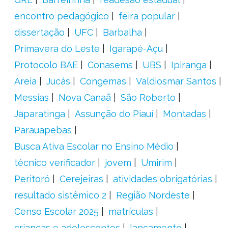
encontro pedagógico
feira popular
dissertação
UFC
Barbalha
Primavera do Leste
Igarapé-Açu
Protocolo BAE
Conasems
UBS
Ipiranga
Areia
Jucás
Congemas
Valdiosmar Santos
Messias
Nova Canaã
São Roberto
Japaratinga
Assunção do Piauí
Montadas
Parauapebas
Busca Ativa Escolar no Ensino Médio
técnico verificador
jovem
Umirim
Peritoró
Cerejeiras
atividades obrigatórias
resultado sistêmico 2
Região Nordeste
Censo Escolar 2025
matrículas
crianças e adolescentes
lançamento