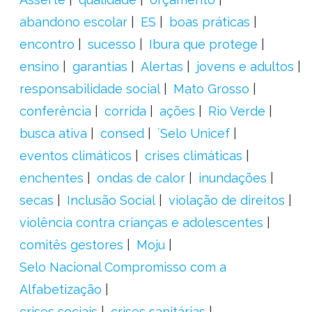
abandono escolar
ES
boas práticas
encontro
sucesso
Ibura que protege
ensino
garantias
Alertas
jovens e adultos
responsabilidade social
Mato Grosso
conferência
corrida
ações
Rio Verde
busca ativa
consed
´Selo Unicef
eventos climáticos
crises climáticas
enchentes
ondas de calor
inundações
secas
Inclusão Social
violação de direitos
violência contra crianças e adolescentes
comitês gestores
Moju
Selo Nacional Compromisso com a
Alfabetização
crises sociais
crises sanitárias