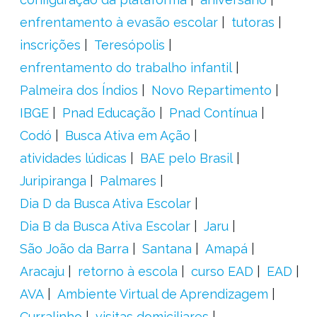
enfrentamento à evasão escolar
tutoras
inscrições
Teresópolis
enfrentamento do trabalho infantil
Palmeira dos Índios
Novo Repartimento
IBGE
Pnad Educação
Pnad Contínua
Codó
Busca Ativa em Ação
atividades lúdicas
BAE pelo Brasil
Juripiranga
Palmares
Dia D da Busca Ativa Escolar
Dia B da Busca Ativa Escolar
Jaru
São João da Barra
Santana
Amapá
Aracaju
retorno à escola
curso EAD
EAD
AVA
Ambiente Virtual de Aprendizagem
Curralinho
visitas domiciliares