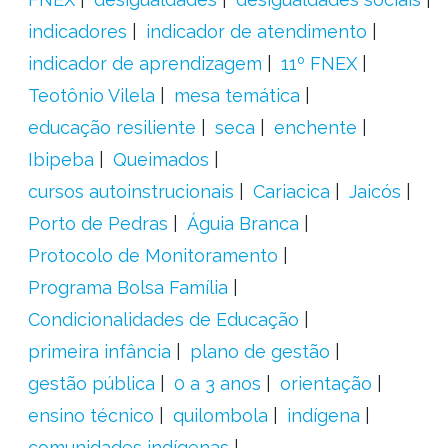
indicadores
indicador de atendimento
indicador de aprendizagem
11º FNEX
Teotônio Vilela
mesa temática
educação resiliente
seca
enchente
Ibipeba
Queimados
cursos autoinstrucionais
Cariacica
Jaicós
Porto de Pedras
Águia Branca
Protocolo de Monitoramento
Programa Bolsa Família
Condicionalidades de Educação
primeira infância
plano de gestão
gestão pública
0 a 3 anos
orientação
ensino técnico
quilombola
indígena
comunidades indígenas