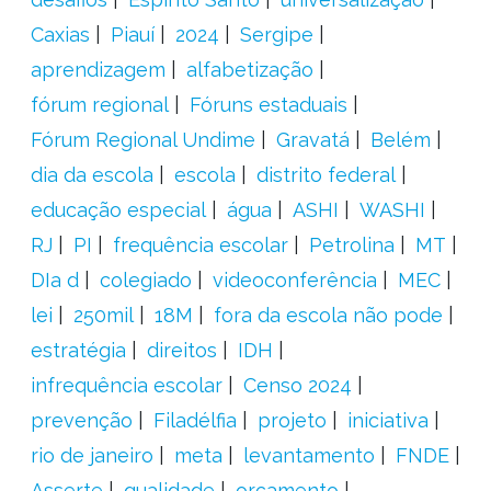
Caxias
Piauí
2024
Sergipe
aprendizagem
alfabetização
fórum regional
Fóruns estaduais
Fórum Regional Undime
Gravatá
Belém
dia da escola
escola
distrito federal
educação especial
água
ASHI
WASHI
RJ
PI
frequência escolar
Petrolina
MT
DIa d
colegiado
videoconferência
MEC
lei
250mil
18M
fora da escola não pode
estratégia
direitos
IDH
infrequência escolar
Censo 2024
prevenção
Filadélfia
projeto
iniciativa
rio de janeiro
meta
levantamento
FNDE
Asserte
qualidade
orçamento