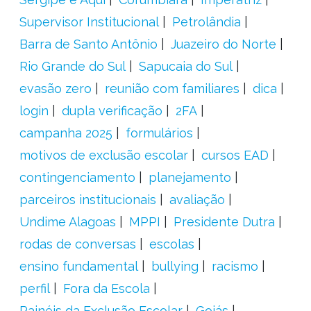
Supervisor Institucional
Petrolândia
Barra de Santo Antônio
Juazeiro do Norte
Rio Grande do Sul
Sapucaia do Sul
evasão zero
reunião com familiares
dica
login
dupla verificação
2FA
campanha 2025
formulários
motivos de exclusão escolar
cursos EAD
contingenciamento
planejamento
parceiros institucionais
avaliação
Undime Alagoas
MPPI
Presidente Dutra
rodas de conversas
escolas
ensino fundamental
bullying
racismo
perfil
Fora da Escola
Painéis da Exclusão Escolar
Goiás