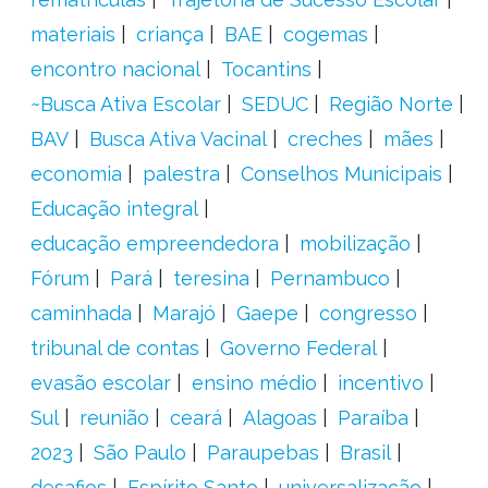
materiais
criança
BAE
cogemas
encontro nacional
Tocantins
~Busca Ativa Escolar
SEDUC
Região Norte
BAV
Busca Ativa Vacinal
creches
mães
economia
palestra
Conselhos Municipais
Educação integral
educação empreendedora
mobilização
Fórum
Pará
teresina
Pernambuco
caminhada
Marajó
Gaepe
congresso
tribunal de contas
Governo Federal
evasão escolar
ensino médio
incentivo
Sul
reunião
ceará
Alagoas
Paraíba
2023
São Paulo
Paraupebas
Brasil
desafios
Espírito Santo
universalização