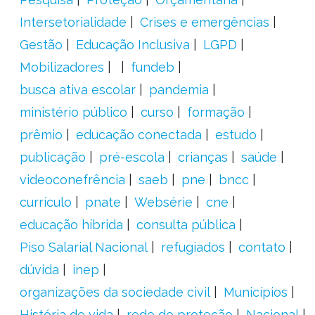
Intersetorialidade
Crises e emergências
Gestão
Educação Inclusiva
LGPD
Mobilizadores
fundeb
busca ativa escolar
pandemia
ministério público
curso
formação
prêmio
educação conectada
estudo
publicação
pré-escola
crianças
saúde
videoconefrência
saeb
pne
bncc
currículo
pnate
Websérie
cne
educação híbrida
consulta pública
Piso Salarial Nacional
refugiados
contato
dúvida
inep
organizações da sociedade civil
Municípios
História de vida
rede de proteção
Nacional