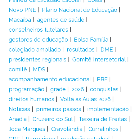
Novo PNE
Plano Nacional de Educação
Macaíba
agentes de saúde
conselheiros tutelares
gestores de educação
Bolsa Família
colegiado ampliado
resultados
DME
presidentes regionais
Gomitê Intersetorial
comitê
MDS
acompanhamento educacional
PBF
programação
grade
2026
conquistas
direitos humanos
Volta às Aulas 2026
Notícias
primeiros passos
implementação
Anadia
Cruzeiro do Sul
Teixeira de Freitas
Joca Marques
Cravolândia
Curralinhos
GRE
Barreirinha
readesão estadual