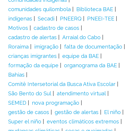
comunidades quilombola
Biblioteca BAE
indígenas
Secadi
PNEERQ
PNEEI-TEE
Motivos
cadastro de casos
cadastro de alertas
Arraial do Cabo
Roraima
imigração
falta de documentação
crianças imigrantes
equipe da BAE
formação da equipe
organograma da BAE
Bahias
Comitê Intersetorial da Busca Ativa Escolar
São Bento do Sul
atendimento virtual
SEMED
nova programação
gestão de casos
gestão de alertas
El niño
Super el niño
eventos climáticos extremos
mudanças climáticas
secas e queimadas