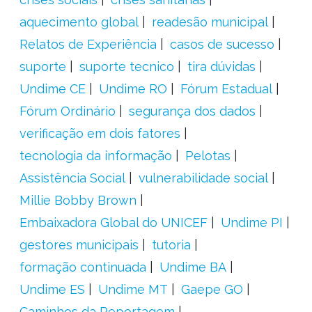
aquecimento global
readesão municipal
Relatos de Experiência
casos de sucesso
suporte
suporte tecnico
tira dúvidas
Undime CE
Undime RO
Fórum Estadual
Fórum Ordinário
segurança dos dados
verificação em dois fatores
tecnologia da informação
Pelotas
Assistência Social
vulnerabilidade social
Millie Bobby Brown
Embaixadora Global do UNICEF
Undime PI
gestores municipais
tutoria
formação continuada
Undime BA
Undime ES
Undime MT
Gaepe GO
Caminhos da Reportagem