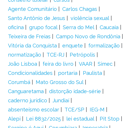
Agente Comunitário
Carlos Chagas
Santo Antônio de Jesus
violência sexual
oficina
grupo focal
Serra do Mel
Caucaia
Teixeira de Freias
Campo Novo de Rondônia
Vitória da Conquista
enquete
formalização
normatização
TCE-RJ
Petrópolis
João Lisboa
feira do livro
VAAR
Simec
Condicionalidades
portaria
Paulista
Corumbá
Mato Grosso do Sul
Canguaretama
distorção idade-série
caderno jurídico
Jundiaí
absenteísmo escolar
TCE/SP
IEG-M
Alepi
Lei 8832/2025
lei estadual
Pit Stop
Sergipe é Aqui
Corumbiara
Imperatriz