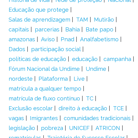
Educação que protege
Salas de aprendizagem
TAM
Mutirão
capitais
parcerias
Bahia
Bate papo
amazonas
Aviso
Pnad
Analfabetismo
Dados
participação social
políticas de educação
educação
campanha
Fórum Nacional da Undime
Undime
nordeste
Plataforma
Live
matrícula a qualquer tempo
matrícula de fluxo contínuo
TC
Exclusão escolar
direito à educação
TCE
vagas
Imigrantes
comunidades tradicionais
legislação
pobreza
UNICEF
ATRICON
rematrículas
Trajetória de Sucesso Escolar