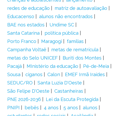
redes de educação
matriz de autoavaliação
Educacenso
alunos não encontrados
BAE nos estados
Undime SC
Santa Catarina
política pública
Porto Franco
Maragogi
famílias
Campanha Voltaê
metas de rematrícula
metas do Selo UNICEF
Buriti dos Montes
Pacajá
MInistério da educação
Pé-de-Meia
Sousa
ciganos
Calon
EMEF Irmã Iraídes
SEDUC/RO
Santa Luzia D'Oeste
São Felipe D'Oeste
Castanheiras
PNE 2026-2036
Lei da Escuta Protegida
PNIPI
bebês
4 anos
5 anos
alunos
estudantes
redes sociais
Açailândia