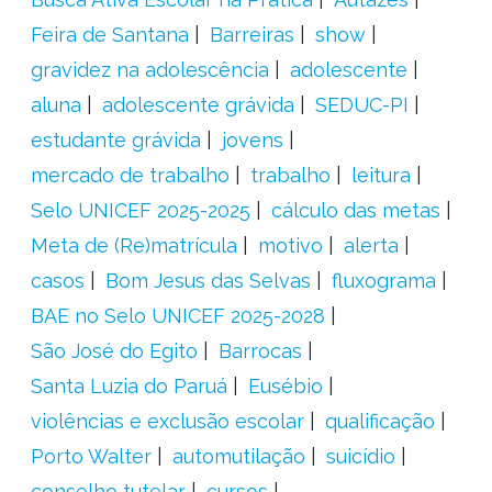
Feira de Santana
Barreiras
show
gravidez na adolescência
adolescente
aluna
adolescente grávida
SEDUC-PI
estudante grávida
jovens
mercado de trabalho
trabalho
leitura
Selo UNICEF 2025-2025
cálculo das metas
Meta de (Re)matrícula
motivo
alerta
casos
Bom Jesus das Selvas
fluxograma
BAE no Selo UNICEF 2025-2028
São José do Egito
Barrocas
Santa Luzia do Paruá
Eusébio
violências e exclusão escolar
qualificação
Porto Walter
automutilação
suicídio
conselho tutelar
cursos