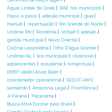
Águas Lindas de Goiás
BAE nos municípios
Passo a passo
adesão municipal
guia
manual
repactuação
Rio Grande do Norte
Undime RN
Rondônia
Voltaê!
adesão
gestão municipal
Novo Oriente
Colônia Leopoldina
Olho D'água Grande
Undime/AL
leis municipais
violências
adolescentes
estudante
rematrícula
EMEF Valdici Alves Baier
coordenador operacional
SEDUC-AM
semiárido
Amazônia Legal
Proinfância
Ji-Paraná
Pacaraima
Busca Ativa Escolar pelo Brasil
Comitê Gestor
nota técnica