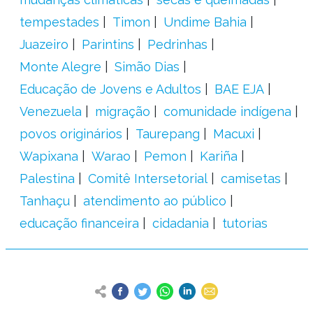
tempestades
Timon
Undime Bahia
Juazeiro
Parintins
Pedrinhas
Monte Alegre
Simão Dias
Educação de Jovens e Adultos
BAE EJA
Venezuela
migração
comunidade indígena
povos originários
Taurepang
Macuxi
Wapixana
Warao
Pemon
Kariña
Palestina
Comitê Intersetorial
camisetas
Tanhaçu
atendimento ao público
educação financeira
cidadania
tutorias