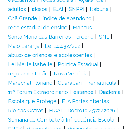
adultos
idosos
EJAI
SNPPI
Itabuna
Chã Grande
índice de abandono
rede estadual de ensino
Manaus
Santa Maria das Barreiras
creche
SNE
Maio Laranja
Lei 14.432/202
abuso de crianças e adolescentes
Lei Marta Isabelle
Política Estadual
regulamentação
Nova Venécia
Marechal Floriano
Guarapari
´rematrícula
11º Fórum Extraordinário
estande
Diadema
Escola que Protege
EJA Portas Abertas
Rio das Ostras
FICAI
Decreto 4572/2026
Semana de Combate à Infrequência Escolar
FNEX
desigualdades
desigualdades sociais