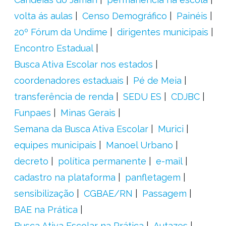
volta ás aulas
Censo Demográfico
Painéis
20º Fórum da Undime
dirigentes municipais
Encontro Estadual
Busca Ativa Escolar nos estados
coordenadores estaduais
Pé de Meia
transferência de renda
SEDU ES
CDJBC
Funpaes
Minas Gerais
Semana da Busca Ativa Escolar
Murici
equipes municipais
Manoel Urbano
decreto
política permanente
e-mail
cadastro na plataforma
panfletagem
sensibilização
CGBAE/RN
Passagem
BAE na Prática
Busca Ativa Escolar na Prática
Autazes