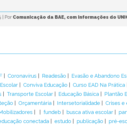
5
|
Por
Comunicação da BAE, com informações do UNI
F
Coronavírus
Readesão
Evasão e Abandono Es
Escolar
Conviva Educação
Curso EAD Na Prática
s
Transporte Escolar
Educação Básica
Plantão B
teção
Orçamentária
Intersetorialidade
Crises e
Mobilizadores
fundeb
busca ativa escolar
pa
educação conectada
estudo
publicação
pré-esc