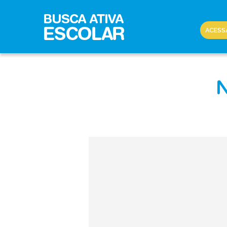
ACESS
N