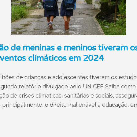
hão de meninas e meninos tiveram o
eventos climáticos em 2024
hões de crianças e adolescentes tiveram os estudos
egundo relatório divulgado pelo UNICEF. Saiba com
o de crises climáticas, sanitárias e sociais, assegur
 principalmente, o direito inalienável à educação, e