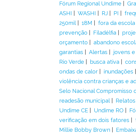
Fórum Regional Undime
Gra
ASHI
WASHI
RJ
PI
freq
250mil
18M
fora da escol
prevenção
Filadélfia
proje
orçamento
abandono escol
garantias
Alertas
jovens e
Rio Verde
busca ativa
con
ondas de calor
inundações
violência contra crianças e 
Selo Nacional Compromisso c
readesão municipal
Relatos
Undime CE
Undime RO
Fó
verificação em dois fatores
Millie Bobby Brown
Embaix