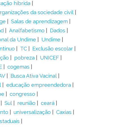
ação híbrida
rganizações da sociedade civil
ge
Salas de aprendizagem
ad
Analfabetismo
Dados
onal da Undime
Undime
ntínuo
TC
Exclusão escolar
ação
pobreza
UNICEF
E
cogemas
AV
Busca Ativa Vacinal
l
educação empreendedora
pe
congresso
Sul
reunião
ceará
anto
universalização
Caxias
staduais