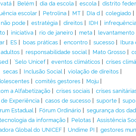
vatá
Belém
dia da escola
escola
distrito feder
uência escolar
Petrolina
MT
DIa d
colegiado
a não pode
estratégia
direitos
IDH
infrequência
to
iniciativa
rio de janeiro
meta
levantamento
ar
ES
boas práticas
encontro
sucesso
Ibura
 adultos
responsabilidade social
Mato Grosso
c
sed
´Selo Unicef
eventos climáticos
crises climá
secas
Inclusão Social
violação de direitos
adolescentes
comitês gestores
Moju
om a Alfabetização
crises sociais
crises sanitária
 de Experiência
casos de sucesso
suporte
supo
rum Estadual
Fórum Ordinário
segurança dos da
tecnologia da informação
Pelotas
Assistência Soc
adora Global do UNICEF
Undime PI
gestores muni