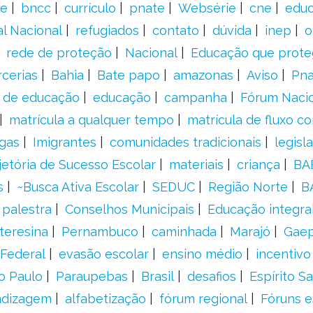
e
bncc
currículo
pnate
Websérie
cne
educ
al Nacional
refugiados
contato
dúvida
inep
o
rede de proteção
Nacional
Educação que prote
rcerias
Bahia
Bate papo
amazonas
Aviso
Pn
s de educação
educação
campanha
Fórum Naci
matrícula a qualquer tempo
matrícula de fluxo co
gas
Imigrantes
comunidades tradicionais
legisl
jetória de Sucesso Escolar
materiais
criança
BA
s
~Busca Ativa Escolar
SEDUC
Região Norte
B
palestra
Conselhos Municipais
Educação integra
teresina
Pernambuco
caminhada
Marajó
Gae
Federal
evasão escolar
ensino médio
incentivo
o Paulo
Paraupebas
Brasil
desafios
Espírito S
ndizagem
alfabetização
fórum regional
Fóruns e