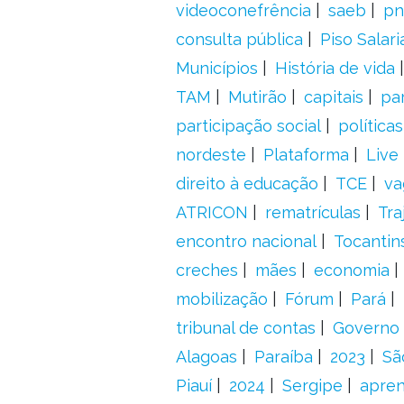
videoconefrência
saeb
pn
consulta pública
Piso Salari
Municípios
História de vida
TAM
Mutirão
capitais
pa
participação social
política
nordeste
Plataforma
Live
direito à educação
TCE
va
ATRICON
rematrículas
Tra
encontro nacional
Tocantin
creches
mães
economia
mobilização
Fórum
Pará
tribunal de contas
Governo 
Alagoas
Paraíba
2023
Sã
Piauí
2024
Sergipe
apre