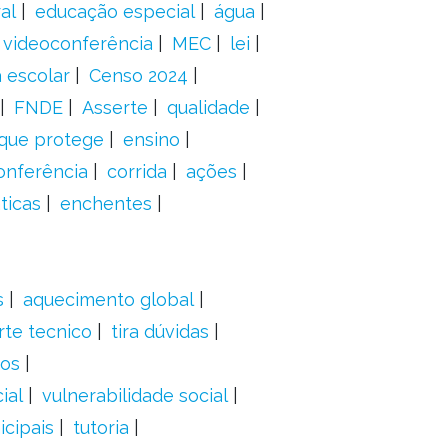
al
educação especial
água
videoconferência
MEC
lei
 escolar
Censo 2024
FNDE
Asserte
qualidade
 que protege
ensino
onferência
corrida
ações
ticas
enchentes
s
aquecimento global
rte tecnico
tira dúvidas
dos
ial
vulnerabilidade social
cipais
tutoria