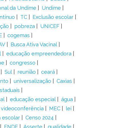
onal da Undime
Undime
ntínuo
TC
Exclusão escolar
ação
pobreza
UNICEF
E
cogemas
AV
Busca Ativa Vacinal
l
educação empreendedora
pe
congresso
Sul
reunião
ceará
anto
universalização
Caxias
staduais
al
educação especial
água
videoconferência
MEC
lei
 escolar
Censo 2024
FNDE
Asserte
qualidade