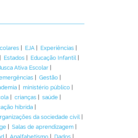
colares
EJA
Experiências
Estados
Educação Infantil
usca Ativa Escolar
 emergências
Gestão
ndemia
ministério público
ola
crianças
saúde
ação híbrida
rganizações da sociedade civil
ge
Salas de aprendizagem
ad
Analfabetismo
Dados