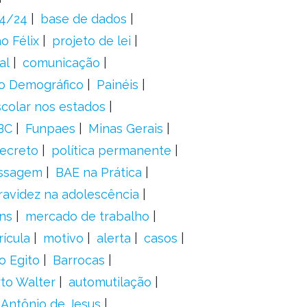
24/24
base de dados
o Félix
projeto de lei
al
comunicação
o Demográfico
Painéis
scolar nos estados
BC
Funpaes
Minas Gerais
ecreto
política permanente
ssagem
BAE na Prática
ravidez na adolescência
ns
mercado de trabalho
ícula
motivo
alerta
casos
o Egito
Barrocas
to Walter
automutilação
 Antônio de Jesus