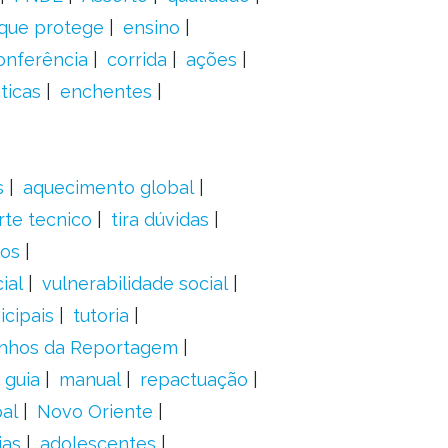
 que protege
ensino
onferência
corrida
ações
ticas
enchentes
s
aquecimento global
rte tecnico
tira dúvidas
dos
ial
vulnerabilidade social
cipais
tutoria
nhos da Reportagem
guia
manual
repactuação
al
Novo Oriente
ias
adolescentes