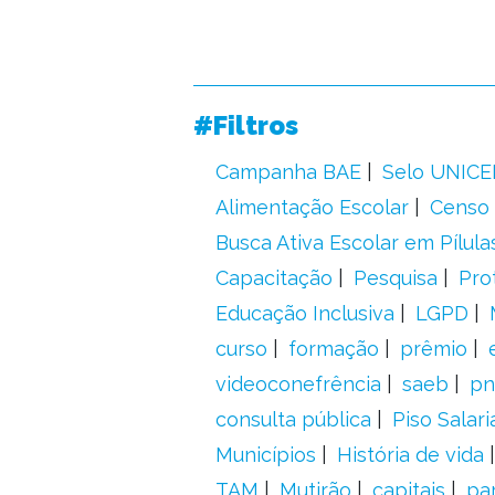
#Filtros
Campanha BAE
Selo UNICE
Alimentação Escolar
Censo 
Busca Ativa Escolar em Pílula
Capacitação
Pesquisa
Pro
Educação Inclusiva
LGPD
curso
formação
prêmio
videoconefrência
saeb
pn
consulta pública
Piso Salari
Municípios
História de vida
TAM
Mutirão
capitais
pa