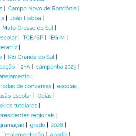
s
Campo Novo de Rondônia
is
João Lisboa
Mato Grosso do Sul
scolar
TCE/SP
IEG-M
eratriz
e
Rio Grande do Sul
icação
2FA
campanha 2025
anejamento
rodas de conversas
escolas
usão Escolar
Goiás
eiros tutelares
presidentes regionais
gramação
grade
2026
implementação
Anadia