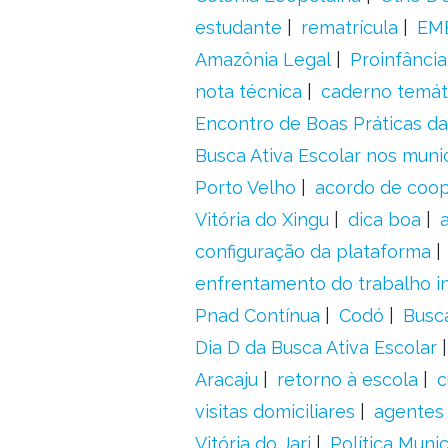
estudante
rematrícula
EME
Amazônia Legal
Proinfância
nota técnica
caderno temát
Encontro de Boas Práticas da
Busca Ativa Escolar nos muni
Porto Velho
acordo de coo
Vitória do Xingu
dica boa
configuração da plataforma
enfrentamento do trabalho in
Pnad Contínua
Codó
Busc
Dia D da Busca Ativa Escolar
Aracaju
retorno à escola
c
visitas domiciliares
agentes 
Vitória do Jari
Política Munic