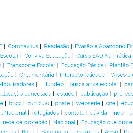
F
Coronavírus
Readesão
Evasão e Abandono Es
Escolar
Conviva Educação
Curso EAD Na Prática
s
Transporte Escolar
Educação Básica
Plantão B
teção
Orçamentária
Intersetorialidade
Crises e
Mobilizadores
fundeb
busca ativa escolar
pa
educação conectada
estudo
publicação
pré-esc
e
bncc
currículo
pnate
Websérie
cne
educ
al Nacional
refugiados
contato
dúvida
inep
o
rede de proteção
Nacional
Educação que prote
rcerias
Bahia
Bate papo
amazonas
Aviso
Pn