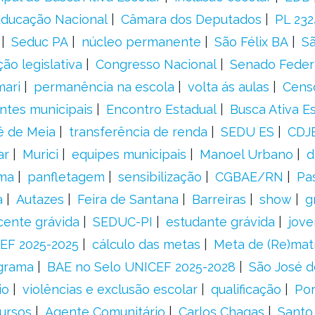
 Educação Nacional
Câmara dos Deputados
PL 23
Seduc PA
núcleo permanente
São Félix BA
Sã
ão legislativa
Congresso Nacional
Senado Feder
mari
permanência na escola
volta ás aulas
Cens
entes municipais
Encontro Estadual
Busca Ativa E
é de Meia
transferência de renda
SEDU ES
CDJ
ar
Murici
equipes municipais
Manoel Urbano
d
rma
panfletagem
sensibilização
CGBAE/RN
Pa
a
Autazes
Feira de Santana
Barreiras
show
g
cente grávida
SEDUC-PI
estudante grávida
jove
EF 2025-2025
cálculo das metas
Meta de (Re)matr
grama
BAE no Selo UNICEF 2025-2028
São José d
io
violências e exclusão escolar
qualificação
Por
ursos
Agente Comunitário
Carlos Chagas
Santo