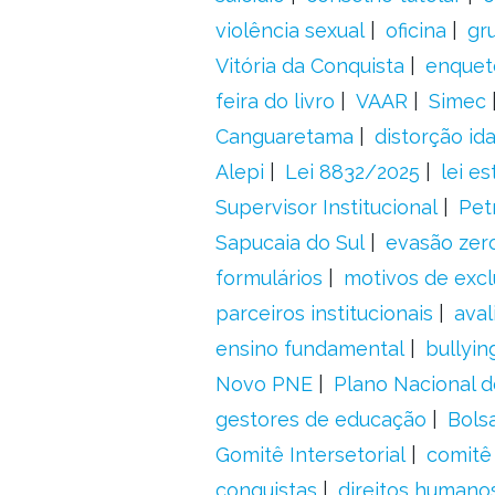
violência sexual
oficina
gr
Vitória da Conquista
enquet
feira do livro
VAAR
Simec
Canguaretama
distorção id
Alepi
Lei 8832/2025
lei es
Supervisor Institucional
Pet
Sapucaia do Sul
evasão zer
formulários
motivos de excl
parceiros institucionais
aval
ensino fundamental
bullyin
Novo PNE
Plano Nacional 
gestores de educação
Bolsa
Gomitê Intersetorial
comitê
conquistas
direitos humano