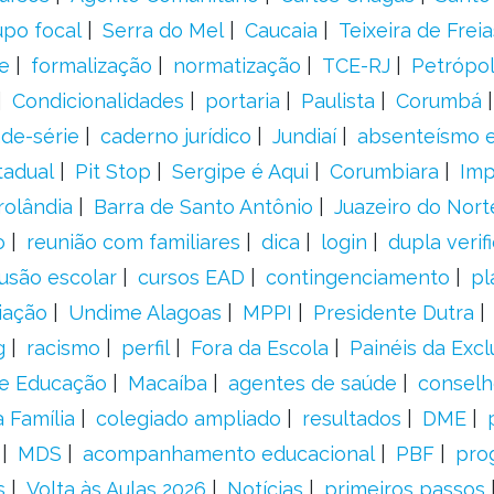
upo focal
Serra do Mel
Caucaia
Teixeira de Freia
e
formalização
normatização
TCE-RJ
Petrópol
Condicionalidades
portaria
Paulista
Corumbá
ade-série
caderno jurídico
Jundiaí
absenteísmo e
tadual
Pit Stop
Sergipe é Aqui
Corumbiara
Imp
rolândia
Barra de Santo Antônio
Juazeiro do Nort
o
reunião com familiares
dica
login
dupla verif
usão escolar
cursos EAD
contingenciamento
pl
iação
Undime Alagoas
MPPI
Presidente Dutra
g
racismo
perfil
Fora da Escola
Painéis da Excl
de Educação
Macaíba
agentes de saúde
conselh
 Família
colegiado ampliado
resultados
DME
MDS
acompanhamento educacional
PBF
pro
s
Volta às Aulas 2026
Notícias
primeiros passos