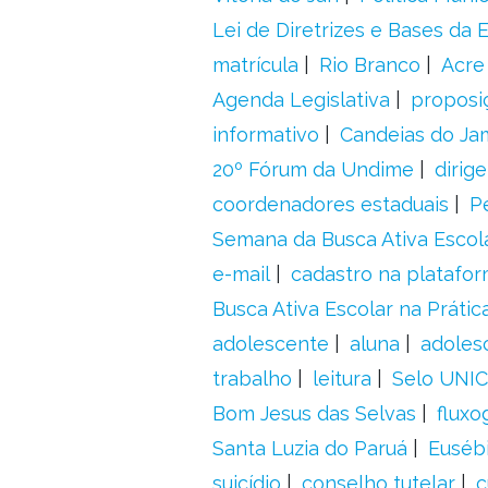
Lei de Diretrizes e Bases da
matrícula
Rio Branco
Acre
Agenda Legislativa
proposiç
informativo
Candeias do Ja
20º Fórum da Undime
dirig
coordenadores estaduais
P
Semana da Busca Ativa Escol
e-mail
cadastro na platafo
Busca Ativa Escolar na Prátic
adolescente
aluna
adoles
trabalho
leitura
Selo UNIC
Bom Jesus das Selvas
fluxo
Santa Luzia do Paruá
Euséb
suicídio
conselho tutelar
c