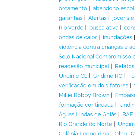
orçamento
abandono escol
garantias
Alertas
jovens e
Rio Verde
busca ativa
con
ondas de calor
inundações
violência contra crianças e 
Selo Nacional Compromisso c
readesão municipal
Relatos
Undime CE
Undime RO
Fó
verificação em dois fatores
Millie Bobby Brown
Embaix
formação continuada
Undi
Águas Lindas de Goiás
BAE 
Rio Grande do Norte
Undim
Colônia Leopoldina
Olho D'