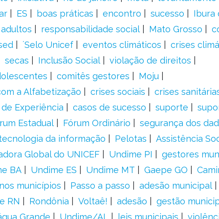
ar
ES
boas práticas
encontro
sucesso
Ibura
 adultos
responsabilidade social
Mato Grosso
c
sed
´Selo Unicef
eventos climáticos
crises climá
secas
Inclusão Social
violação de direitos
adolescentes
comitês gestores
Moju
om a Alfabetização
crises sociais
crises sanitária
 de Experiência
casos de sucesso
suporte
supo
rum Estadual
Fórum Ordinário
segurança dos da
tecnologia da informação
Pelotas
Assistência Soc
adora Global do UNICEF
Undime PI
gestores muni
me BA
Undime ES
Undime MT
Gaepe GO
Cami
nos municípios
Passo a passo
adesão municipal
e RN
Rondônia
Voltaê!
adesão
gestão municip
água Grande
Undime/AL
leis municipais
violênc