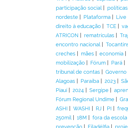
participação social
política
nordeste
Plataforma
Live
direito à educação
TCE
va
ATRICON
rematrículas
Tra
encontro nacional
Tocantin
creches
mães
economia
mobilização
Fórum
Pará
tribunal de contas
Governo 
Alagoas
Paraíba
2023
Sã
Piauí
2024
Sergipe
apre
Fórum Regional Undime
Gra
ASHI
WASHI
RJ
PI
freq
250mil
18M
fora da escol
prevenção
Filadélfia
proje