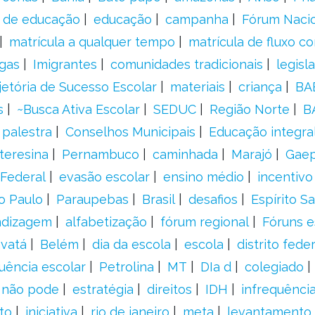
s de educação
educação
campanha
Fórum Naci
matrícula a qualquer tempo
matrícula de fluxo co
gas
Imigrantes
comunidades tradicionais
legisl
jetória de Sucesso Escolar
materiais
criança
BA
s
~Busca Ativa Escolar
SEDUC
Região Norte
B
palestra
Conselhos Municipais
Educação integra
teresina
Pernambuco
caminhada
Marajó
Gae
Federal
evasão escolar
ensino médio
incentivo
o Paulo
Paraupebas
Brasil
desafios
Espírito S
ndizagem
alfabetização
fórum regional
Fóruns e
vatá
Belém
dia da escola
escola
distrito feder
uência escolar
Petrolina
MT
DIa d
colegiado
a não pode
estratégia
direitos
IDH
infrequência
to
iniciativa
rio de janeiro
meta
levantamento