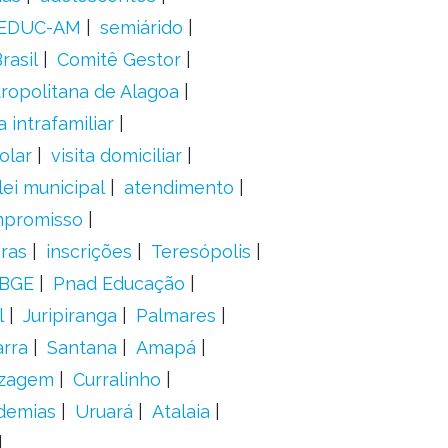
EDUC-AM
semiárido
rasil
Comitê Gestor
ropolitana de Alagoa
a intrafamiliar
olar
visita domiciliar
lei municipal
atendimento
mpromisso
oras
inscrições
Teresópolis
IBGE
Pnad Educação
l
Juripiranga
Palmares
arra
Santana
Amapá
izagem
Curralinho
demias
Uruará
Atalaia