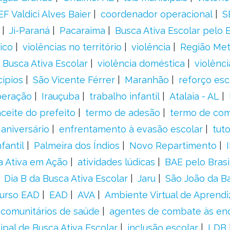
F Valdici Alves Baier
coordenador operacional
S
Ji-Paraná
Pacaraima
Busca Ativa Escolar pelo B
ico
violências no território
violência
Região Met
 Busca Ativa Escolar
violência doméstica
violênci
cípios
São Vicente Férrer
Maranhão
reforço esc
peração
Irauçuba
trabalho infantil
Atalaia - AL
aceite do prefeito
termo de adesão
termo de co
aniversário
enfrentamento à evasão escolar
tut
fantil
Palmeira dos Índios
Novo Repartimento
a Ativa em Ação
atividades lúdicas
BAE pelo Brasi
Dia B da Busca Ativa Escolar
Jaru
São João da B
urso EAD
EAD
AVA
Ambiente Virtual de Aprend
comunitários de saúde
agentes de combate às en
ipal de Busca Ativa Escolar
inclusão escolar
LDB