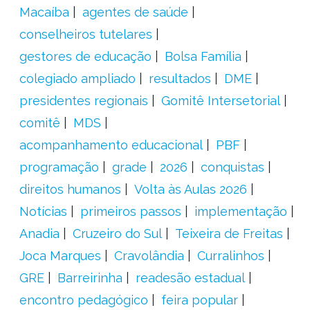
Macaíba
agentes de saúde
conselheiros tutelares
gestores de educação
Bolsa Família
colegiado ampliado
resultados
DME
presidentes regionais
Gomitê Intersetorial
comitê
MDS
acompanhamento educacional
PBF
programação
grade
2026
conquistas
direitos humanos
Volta às Aulas 2026
Notícias
primeiros passos
implementação
Anadia
Cruzeiro do Sul
Teixeira de Freitas
Joca Marques
Cravolândia
Curralinhos
GRE
Barreirinha
readesão estadual
encontro pedagógico
feira popular