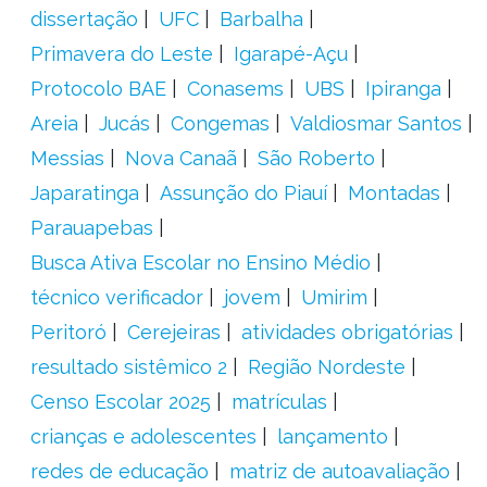
dissertação
UFC
Barbalha
Primavera do Leste
Igarapé-Açu
Protocolo BAE
Conasems
UBS
Ipiranga
Areia
Jucás
Congemas
Valdiosmar Santos
Messias
Nova Canaã
São Roberto
Japaratinga
Assunção do Piauí
Montadas
Parauapebas
Busca Ativa Escolar no Ensino Médio
técnico verificador
jovem
Umirim
Peritoró
Cerejeiras
atividades obrigatórias
resultado sistêmico 2
Região Nordeste
Censo Escolar 2025
matrículas
crianças e adolescentes
lançamento
redes de educação
matriz de autoavaliação