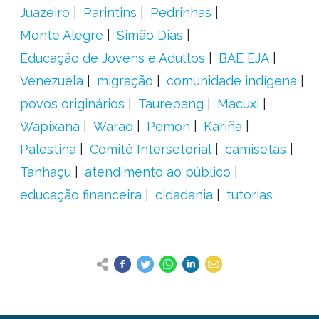
Juazeiro
Parintins
Pedrinhas
Monte Alegre
Simão Dias
Educação de Jovens e Adultos
BAE EJA
Venezuela
migração
comunidade indígena
povos originários
Taurepang
Macuxi
Wapixana
Warao
Pemon
Kariña
Palestina
Comitê Intersetorial
camisetas
Tanhaçu
atendimento ao público
educação financeira
cidadania
tutorias