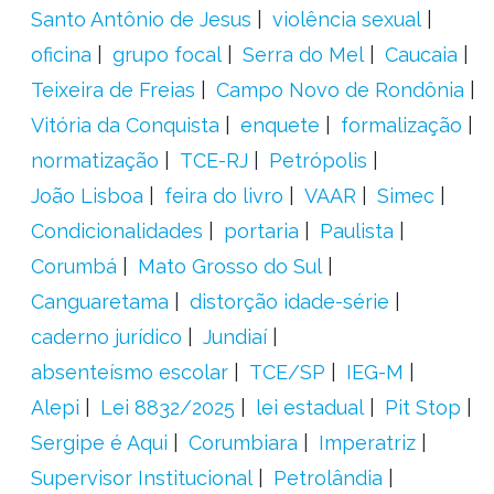
Santo Antônio de Jesus
violência sexual
oficina
grupo focal
Serra do Mel
Caucaia
Teixeira de Freias
Campo Novo de Rondônia
Vitória da Conquista
enquete
formalização
normatização
TCE-RJ
Petrópolis
João Lisboa
feira do livro
VAAR
Simec
Condicionalidades
portaria
Paulista
Corumbá
Mato Grosso do Sul
Canguaretama
distorção idade-série
caderno jurídico
Jundiaí
absenteísmo escolar
TCE/SP
IEG-M
Alepi
Lei 8832/2025
lei estadual
Pit Stop
Sergipe é Aqui
Corumbiara
Imperatriz
Supervisor Institucional
Petrolândia