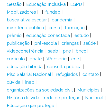
Gestão
Educação Inclusiva
LGPD
Mobilizadores
fundeb
busca ativa escolar
pandemia
ministério público
curso
formação
prêmio
educação conectada
estudo
publicação
pré-escola
crianças
saúde
videoconefrência
saeb
pne
bncc
currículo
pnate
Websérie
cne
educação híbrida
consulta pública
Piso Salarial Nacional
refugiados
contato
dúvida
inep
organizações da sociedade civil
Municípios
História de vida
rede de proteção
Nacional
Educação que protege