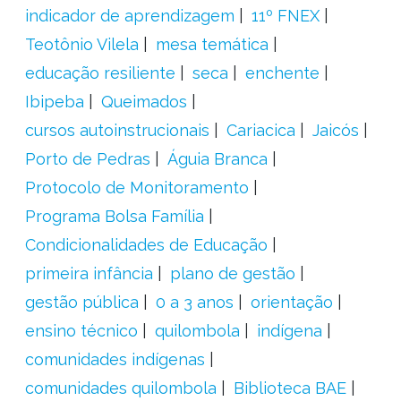
indicador de aprendizagem
11º FNEX
Teotônio Vilela
mesa temática
educação resiliente
seca
enchente
Ibipeba
Queimados
cursos autoinstrucionais
Cariacica
Jaicós
Porto de Pedras
Águia Branca
Protocolo de Monitoramento
Programa Bolsa Família
Condicionalidades de Educação
primeira infância
plano de gestão
gestão pública
0 a 3 anos
orientação
ensino técnico
quilombola
indígena
comunidades indígenas
comunidades quilombola
Biblioteca BAE