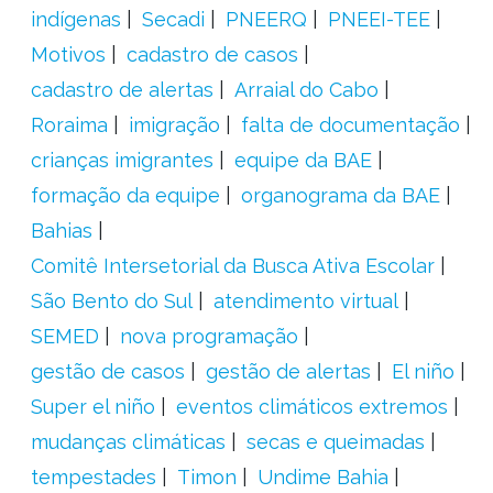
indígenas
Secadi
PNEERQ
PNEEI-TEE
Motivos
cadastro de casos
cadastro de alertas
Arraial do Cabo
Roraima
imigração
falta de documentação
crianças imigrantes
equipe da BAE
formação da equipe
organograma da BAE
Bahias
Comitê Intersetorial da Busca Ativa Escolar
São Bento do Sul
atendimento virtual
SEMED
nova programação
gestão de casos
gestão de alertas
El niño
Super el niño
eventos climáticos extremos
mudanças climáticas
secas e queimadas
tempestades
Timon
Undime Bahia