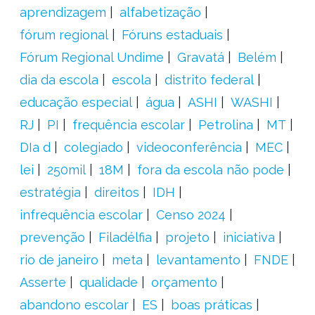
aprendizagem
alfabetização
fórum regional
Fóruns estaduais
Fórum Regional Undime
Gravatá
Belém
dia da escola
escola
distrito federal
educação especial
água
ASHI
WASHI
RJ
PI
frequência escolar
Petrolina
MT
DIa d
colegiado
videoconferência
MEC
lei
250mil
18M
fora da escola não pode
estratégia
direitos
IDH
infrequência escolar
Censo 2024
prevenção
Filadélfia
projeto
iniciativa
rio de janeiro
meta
levantamento
FNDE
Asserte
qualidade
orçamento
abandono escolar
ES
boas práticas