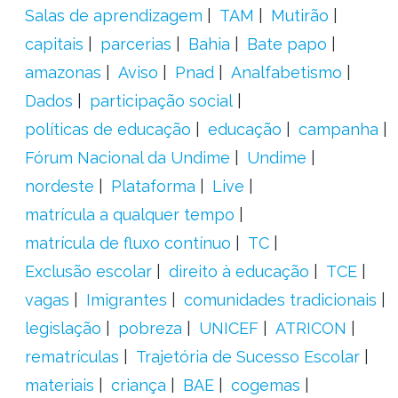
Salas de aprendizagem
TAM
Mutirão
capitais
parcerias
Bahia
Bate papo
amazonas
Aviso
Pnad
Analfabetismo
Dados
participação social
políticas de educação
educação
campanha
Fórum Nacional da Undime
Undime
nordeste
Plataforma
Live
matrícula a qualquer tempo
matrícula de fluxo contínuo
TC
Exclusão escolar
direito à educação
TCE
vagas
Imigrantes
comunidades tradicionais
legislação
pobreza
UNICEF
ATRICON
rematrículas
Trajetória de Sucesso Escolar
materiais
criança
BAE
cogemas