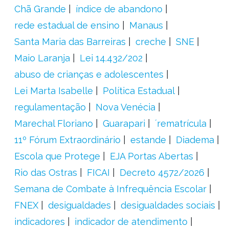
Chã Grande
índice de abandono
rede estadual de ensino
Manaus
Santa Maria das Barreiras
creche
SNE
Maio Laranja
Lei 14.432/202
abuso de crianças e adolescentes
Lei Marta Isabelle
Política Estadual
regulamentação
Nova Venécia
Marechal Floriano
Guarapari
´rematrícula
11º Fórum Extraordinário
estande
Diadema
Escola que Protege
EJA Portas Abertas
Rio das Ostras
FICAI
Decreto 4572/2026
Semana de Combate à Infrequência Escolar
FNEX
desigualdades
desigualdades sociais
indicadores
indicador de atendimento