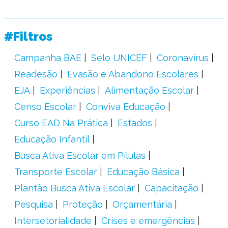
#Filtros
Campanha BAE
Selo UNICEF
Coronavírus
Readesão
Evasão e Abandono Escolares
EJA
Experiências
Alimentação Escolar
Censo Escolar
Conviva Educação
Curso EAD Na Prática
Estados
Educação Infantil
Busca Ativa Escolar em Pílulas
Transporte Escolar
Educação Básica
Plantão Busca Ativa Escolar
Capacitação
Pesquisa
Proteção
Orçamentária
Intersetorialidade
Crises e emergências