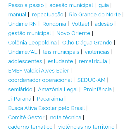
Passo a passo
adesão municipal
guia
manual
repactuação
Rio Grande do Norte
Undime RN
Rondônia
Voltaê!
adesão
gestão municipal
Novo Oriente
Colônia Leopoldina
Olho D'água Grande
Undime/AL
leis municipais
violências
adolescentes
estudante
rematrícula
EMEF Valdici Alves Baier
coordenador operacional
SEDUC-AM
semiárido
Amazônia Legal
Proinfância
Ji-Paraná
Pacaraima
Busca Ativa Escolar pelo Brasil
Comitê Gestor
nota técnica
caderno temático
violências no território