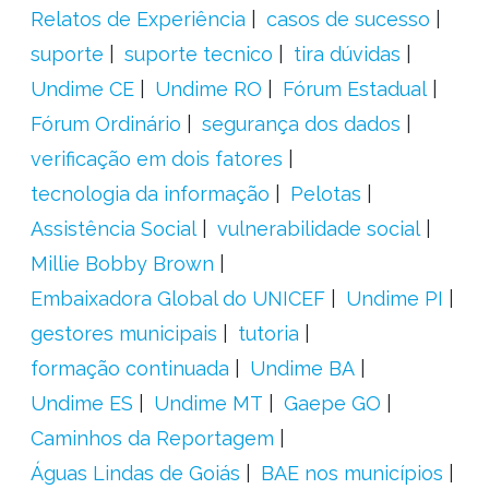
Relatos de Experiência
casos de sucesso
suporte
suporte tecnico
tira dúvidas
Undime CE
Undime RO
Fórum Estadual
Fórum Ordinário
segurança dos dados
verificação em dois fatores
tecnologia da informação
Pelotas
Assistência Social
vulnerabilidade social
Millie Bobby Brown
Embaixadora Global do UNICEF
Undime PI
gestores municipais
tutoria
formação continuada
Undime BA
Undime ES
Undime MT
Gaepe GO
Caminhos da Reportagem
Águas Lindas de Goiás
BAE nos municípios