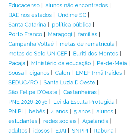
Educacenso
alunos não encontrados
BAE nos estados
Undime SC
Santa Catarina
política pública
Porto Franco
Maragogi
famílias
Campanha Voltaê
metas de rematrícula
metas do Selo UNICEF
Buriti dos Montes
Pacajá
MInistério da educação
Pé-de-Meia
Sousa
ciganos
Calon
EMEF Irmã Iraídes
SEDUC/RO
Santa Luzia D'Oeste
São Felipe D'Oeste
Castanheiras
PNE 2026-2036
Lei da Escuta Protegida
PNIPI
bebês
4 anos
5 anos
alunos
estudantes
redes sociais
Açailândia
adultos
idosos
EJAI
SNPPI
Itabuna