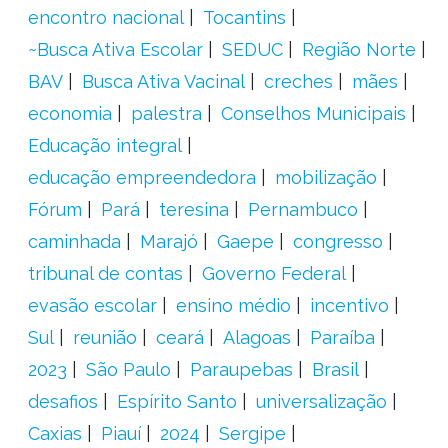
encontro nacional
Tocantins
~Busca Ativa Escolar
SEDUC
Região Norte
BAV
Busca Ativa Vacinal
creches
mães
economia
palestra
Conselhos Municipais
Educação integral
educação empreendedora
mobilização
Fórum
Pará
teresina
Pernambuco
caminhada
Marajó
Gaepe
congresso
tribunal de contas
Governo Federal
evasão escolar
ensino médio
incentivo
Sul
reunião
ceará
Alagoas
Paraíba
2023
São Paulo
Paraupebas
Brasil
desafios
Espírito Santo
universalização
Caxias
Piauí
2024
Sergipe