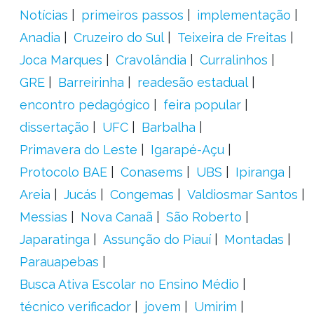
Notícias
primeiros passos
implementação
Anadia
Cruzeiro do Sul
Teixeira de Freitas
Joca Marques
Cravolândia
Curralinhos
GRE
Barreirinha
readesão estadual
encontro pedagógico
feira popular
dissertação
UFC
Barbalha
Primavera do Leste
Igarapé-Açu
Protocolo BAE
Conasems
UBS
Ipiranga
Areia
Jucás
Congemas
Valdiosmar Santos
Messias
Nova Canaã
São Roberto
Japaratinga
Assunção do Piauí
Montadas
Parauapebas
Busca Ativa Escolar no Ensino Médio
técnico verificador
jovem
Umirim