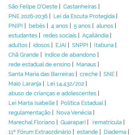
São Felipe D'Oeste
Castanheiras
PNE 2026-2036
Lei da Escuta Protegida
PNIPI
bebês
4 anos
5 anos
alunos
estudantes
redes sociais
Açailândia
adultos
idosos
EJAI
SNPPI
Itabuna
Chã Grande
índice de abandono
rede estadual de ensino
Manaus
Santa Maria das Barreiras
creche
SNE
Maio Laranja
Lei 14.432/202
abuso de crianças e adolescentes
Lei Marta Isabelle
Política Estadual
regulamentação
Nova Venécia
Marechal Floriano
Guarapari
´rematrícula
11º Fórum Extraordinário
estande
Diadema