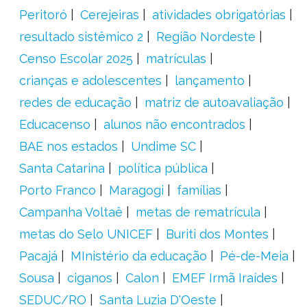
Peritoró
Cerejeiras
atividades obrigatórias
resultado sistêmico 2
Região Nordeste
Censo Escolar 2025
matrículas
crianças e adolescentes
lançamento
redes de educação
matriz de autoavaliação
Educacenso
alunos não encontrados
BAE nos estados
Undime SC
Santa Catarina
política pública
Porto Franco
Maragogi
famílias
Campanha Voltaê
metas de rematrícula
metas do Selo UNICEF
Buriti dos Montes
Pacajá
MInistério da educação
Pé-de-Meia
Sousa
ciganos
Calon
EMEF Irmã Iraídes
SEDUC/RO
Santa Luzia D'Oeste