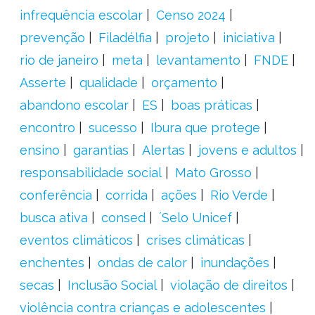
infrequência escolar
Censo 2024
prevenção
Filadélfia
projeto
iniciativa
rio de janeiro
meta
levantamento
FNDE
Asserte
qualidade
orçamento
abandono escolar
ES
boas práticas
encontro
sucesso
Ibura que protege
ensino
garantias
Alertas
jovens e adultos
responsabilidade social
Mato Grosso
conferência
corrida
ações
Rio Verde
busca ativa
consed
´Selo Unicef
eventos climáticos
crises climáticas
enchentes
ondas de calor
inundações
secas
Inclusão Social
violação de direitos
violência contra crianças e adolescentes