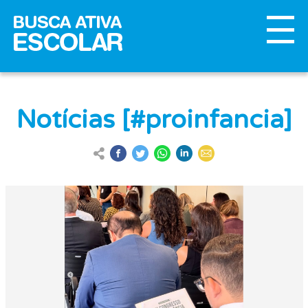
Notícias [#proinfancia]