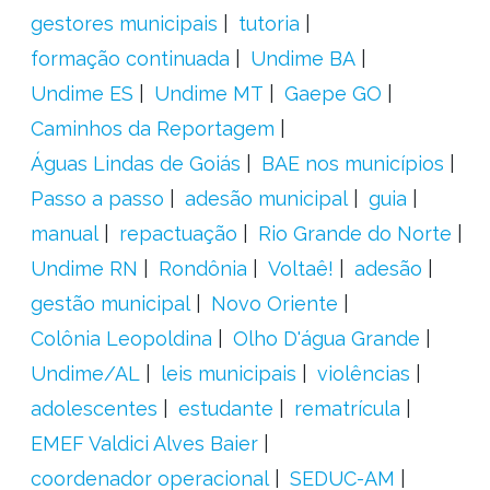
gestores municipais
tutoria
formação continuada
Undime BA
Undime ES
Undime MT
Gaepe GO
Caminhos da Reportagem
Águas Lindas de Goiás
BAE nos municípios
Passo a passo
adesão municipal
guia
manual
repactuação
Rio Grande do Norte
Undime RN
Rondônia
Voltaê!
adesão
gestão municipal
Novo Oriente
Colônia Leopoldina
Olho D'água Grande
Undime/AL
leis municipais
violências
adolescentes
estudante
rematrícula
EMEF Valdici Alves Baier
coordenador operacional
SEDUC-AM