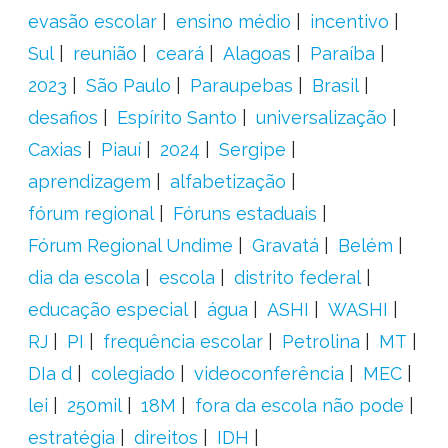
evasão escolar
ensino médio
incentivo
Sul
reunião
ceará
Alagoas
Paraíba
2023
São Paulo
Paraupebas
Brasil
desafios
Espírito Santo
universalização
Caxias
Piauí
2024
Sergipe
aprendizagem
alfabetização
fórum regional
Fóruns estaduais
Fórum Regional Undime
Gravatá
Belém
dia da escola
escola
distrito federal
educação especial
água
ASHI
WASHI
RJ
PI
frequência escolar
Petrolina
MT
DIa d
colegiado
videoconferência
MEC
lei
250mil
18M
fora da escola não pode
estratégia
direitos
IDH