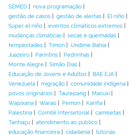
SEMED
nova programação
gestão de casos
gestão de alertas
El niño
Super el niño
eventos climáticos extremos
mudanças climáticas
secas e queimadas
tempestades
Timon
Undime Bahia
Juazeiro
Parintins
Pedrinhas
Monte Alegre
Simão Dias
Educação de Jovens e Adultos
BAE EJA
Venezuela
migração
comunidade indígena
povos originários
Taurepang
Macuxi
Wapixana
Warao
Pemon
Kariña
Palestina
Comitê Intersetorial
camisetas
Tanhaçu
atendimento ao público
educação financeira
cidadania
tutorias