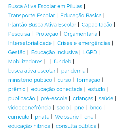
Busca Ativa Escolar em Pílulas
Transporte Escolar
Educação Básica
Plantão Busca Ativa Escolar
Capacitação
Pesquisa
Proteção
Orçamentária
Intersetorialidade
Crises e emergências
Gestão
Educação Inclusiva
LGPD
Mobilizadores
fundeb
busca ativa escolar
pandemia
ministério público
curso
formação
prêmio
educação conectada
estudo
publicação
pré-escola
crianças
saúde
videoconefrência
saeb
pne
bncc
currículo
pnate
Websérie
cne
educação híbrida
consulta pública