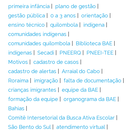
primeira infância
plano de gestão
gestão pública
0 a 3 anos
orientação
ensino técnico
quilombola
indígena
comunidades indígenas
comunidades quilombola
Biblioteca BAE
indígenas
Secadi
PNEERQ
PNEEI-TEE
Motivos
cadastro de casos
cadastro de alertas
Arraial do Cabo
Roraima
imigração
falta de documentação
crianças imigrantes
equipe da BAE
formação da equipe
organograma da BAE
Bahias
Comitê Intersetorial da Busca Ativa Escolar
São Bento do Sul
atendimento virtual