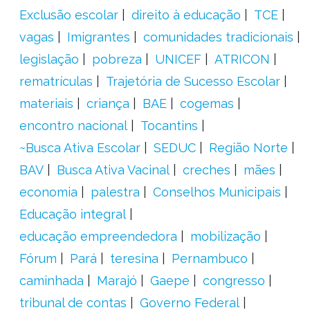
Exclusão escolar
direito à educação
TCE
vagas
Imigrantes
comunidades tradicionais
legislação
pobreza
UNICEF
ATRICON
rematrículas
Trajetória de Sucesso Escolar
materiais
criança
BAE
cogemas
encontro nacional
Tocantins
~Busca Ativa Escolar
SEDUC
Região Norte
BAV
Busca Ativa Vacinal
creches
mães
economia
palestra
Conselhos Municipais
Educação integral
educação empreendedora
mobilização
Fórum
Pará
teresina
Pernambuco
caminhada
Marajó
Gaepe
congresso
tribunal de contas
Governo Federal