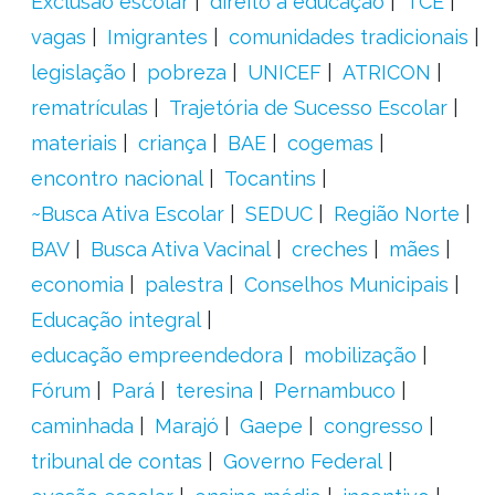
Exclusão escolar
direito à educação
TCE
vagas
Imigrantes
comunidades tradicionais
legislação
pobreza
UNICEF
ATRICON
rematrículas
Trajetória de Sucesso Escolar
materiais
criança
BAE
cogemas
encontro nacional
Tocantins
~Busca Ativa Escolar
SEDUC
Região Norte
BAV
Busca Ativa Vacinal
creches
mães
economia
palestra
Conselhos Municipais
Educação integral
educação empreendedora
mobilização
Fórum
Pará
teresina
Pernambuco
caminhada
Marajó
Gaepe
congresso
tribunal de contas
Governo Federal