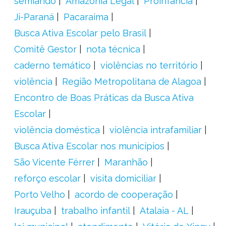
semiárido
Amazônia Legal
Proinfância
Ji-Paraná
Pacaraima
Busca Ativa Escolar pelo Brasil
Comitê Gestor
nota técnica
caderno temático
violências no território
violência
Região Metropolitana de Alagoa
Encontro de Boas Práticas da Busca Ativa
Escolar
violência doméstica
violência intrafamiliar
Busca Ativa Escolar nos municípios
São Vicente Férrer
Maranhão
reforço escolar
visita domiciliar
Porto Velho
acordo de cooperação
Irauçuba
trabalho infantil
Atalaia - AL