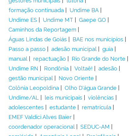
gestores municipais
tutoria
formação continuada
Undime BA
Undime ES
Undime MT
Gaepe GO
Caminhos da Reportagem
Águas Lindas de Goiás
BAE nos municípios
Passo a passo
adesão municipal
guia
manual
repactuação
Rio Grande do Norte
Undime RN
Rondônia
Voltaê!
adesão
gestão municipal
Novo Oriente
Colônia Leopoldina
Olho D'água Grande
Undime/AL
leis municipais
violências
adolescentes
estudante
rematrícula
EMEF Valdici Alves Baier
coordenador operacional
SEDUC-AM