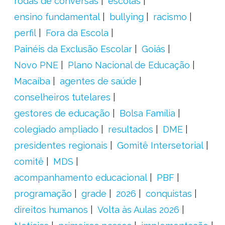
rodas de conversas
escolas
ensino fundamental
bullying
racismo
perfil
Fora da Escola
Painéis da Exclusão Escolar
Goiás
Novo PNE
Plano Nacional de Educação
Macaíba
agentes de saúde
conselheiros tutelares
gestores de educação
Bolsa Família
colegiado ampliado
resultados
DME
presidentes regionais
Gomitê Intersetorial
comitê
MDS
acompanhamento educacional
PBF
programação
grade
2026
conquistas
direitos humanos
Volta às Aulas 2026