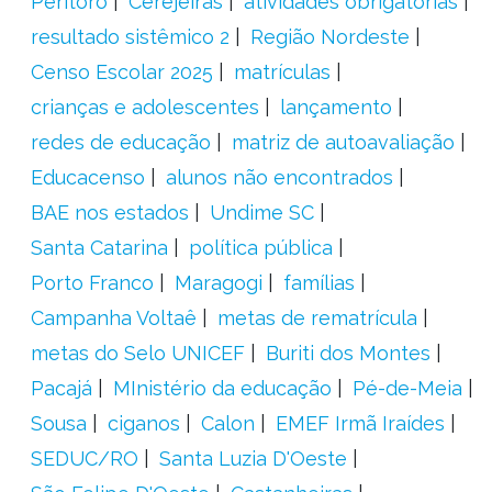
Peritoró
Cerejeiras
atividades obrigatórias
resultado sistêmico 2
Região Nordeste
Censo Escolar 2025
matrículas
crianças e adolescentes
lançamento
redes de educação
matriz de autoavaliação
Educacenso
alunos não encontrados
BAE nos estados
Undime SC
Santa Catarina
política pública
Porto Franco
Maragogi
famílias
Campanha Voltaê
metas de rematrícula
metas do Selo UNICEF
Buriti dos Montes
Pacajá
MInistério da educação
Pé-de-Meia
Sousa
ciganos
Calon
EMEF Irmã Iraídes
SEDUC/RO
Santa Luzia D'Oeste