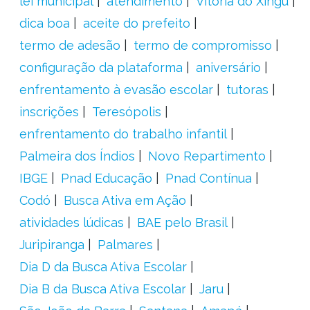
lei municipal
atendimento
Vitória do Xingu
dica boa
aceite do prefeito
termo de adesão
termo de compromisso
configuração da plataforma
aniversário
enfrentamento à evasão escolar
tutoras
inscrições
Teresópolis
enfrentamento do trabalho infantil
Palmeira dos Índios
Novo Repartimento
IBGE
Pnad Educação
Pnad Contínua
Codó
Busca Ativa em Ação
atividades lúdicas
BAE pelo Brasil
Juripiranga
Palmares
Dia D da Busca Ativa Escolar
Dia B da Busca Ativa Escolar
Jaru