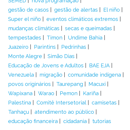
SEMED
nova programação
gestão de casos
gestão de alertas
El niño
Super el niño
eventos climáticos extremos
mudanças climáticas
secas e queimadas
tempestades
Timon
Undime Bahia
Juazeiro
Parintins
Pedrinhas
Monte Alegre
Simão Dias
Educação de Jovens e Adultos
BAE EJA
Venezuela
migração
comunidade indígena
povos originários
Taurepang
Macuxi
Wapixana
Warao
Pemon
Kariña
Palestina
Comitê Intersetorial
camisetas
Tanhaçu
atendimento ao público
educação financeira
cidadania
tutorias