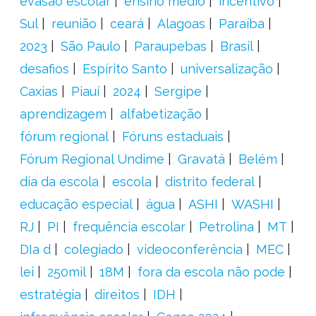
evasão escolar
ensino médio
incentivo
Sul
reunião
ceará
Alagoas
Paraíba
2023
São Paulo
Paraupebas
Brasil
desafios
Espírito Santo
universalização
Caxias
Piauí
2024
Sergipe
aprendizagem
alfabetização
fórum regional
Fóruns estaduais
Fórum Regional Undime
Gravatá
Belém
dia da escola
escola
distrito federal
educação especial
água
ASHI
WASHI
RJ
PI
frequência escolar
Petrolina
MT
DIa d
colegiado
videoconferência
MEC
lei
250mil
18M
fora da escola não pode
estratégia
direitos
IDH