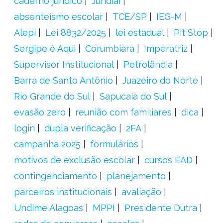
caderno jurídico
Jundiaí
absenteísmo escolar
TCE/SP
IEG-M
Alepi
Lei 8832/2025
lei estadual
Pit Stop
Sergipe é Aqui
Corumbiara
Imperatriz
Supervisor Institucional
Petrolândia
Barra de Santo Antônio
Juazeiro do Norte
Rio Grande do Sul
Sapucaia do Sul
evasão zero
reunião com familiares
dica
login
dupla verificação
2FA
campanha 2025
formulários
motivos de exclusão escolar
cursos EAD
contingenciamento
planejamento
parceiros institucionais
avaliação
Undime Alagoas
MPPI
Presidente Dutra