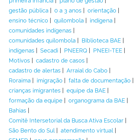
primeira infância
plano de gestão
gestão pública
0 a 3 anos
orientação
ensino técnico
quilombola
indígena
comunidades indígenas
comunidades quilombola
Biblioteca BAE
indígenas
Secadi
PNEERQ
PNEEI-TEE
Motivos
cadastro de casos
cadastro de alertas
Arraial do Cabo
Roraima
imigração
falta de documentação
crianças imigrantes
equipe da BAE
formação da equipe
organograma da BAE
Bahias
Comitê Intersetorial da Busca Ativa Escolar
São Bento do Sul
atendimento virtual