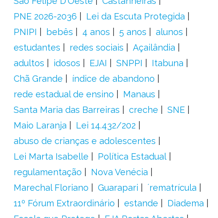
São Felipe D'Oeste
Castanheiras
PNE 2026-2036
Lei da Escuta Protegida
PNIPI
bebês
4 anos
5 anos
alunos
estudantes
redes sociais
Açailândia
adultos
idosos
EJAI
SNPPI
Itabuna
Chã Grande
índice de abandono
rede estadual de ensino
Manaus
Santa Maria das Barreiras
creche
SNE
Maio Laranja
Lei 14.432/202
abuso de crianças e adolescentes
Lei Marta Isabelle
Política Estadual
regulamentação
Nova Venécia
Marechal Floriano
Guarapari
´rematrícula
11º Fórum Extraordinário
estande
Diadema