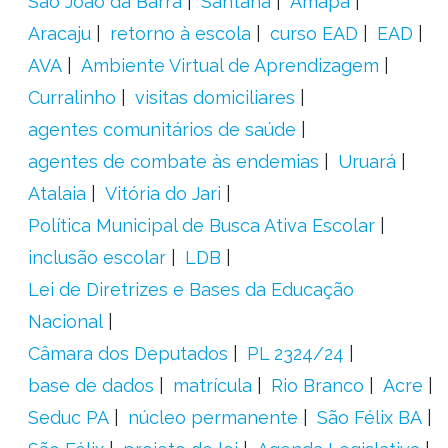
São João da Barra
Santana
Amapá
Aracaju
retorno à escola
curso EAD
EAD
AVA
Ambiente Virtual de Aprendizagem
Curralinho
visitas domiciliares
agentes comunitários de saúde
agentes de combate às endemias
Uruará
Atalaia
Vitória do Jari
Política Municipal de Busca Ativa Escolar
inclusão escolar
LDB
Lei de Diretrizes e Bases da Educação
Nacional
Câmara dos Deputados
PL 2324/24
base de dados
matrícula
Rio Branco
Acre
Seduc PA
núcleo permanente
São Félix BA