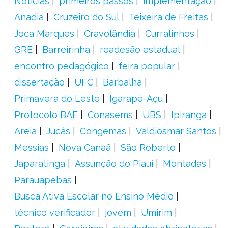
Notícias
primeiros passos
implementação
Anadia
Cruzeiro do Sul
Teixeira de Freitas
Joca Marques
Cravolândia
Curralinhos
GRE
Barreirinha
readesão estadual
encontro pedagógico
feira popular
dissertação
UFC
Barbalha
Primavera do Leste
Igarapé-Açu
Protocolo BAE
Conasems
UBS
Ipiranga
Areia
Jucás
Congemas
Valdiosmar Santos
Messias
Nova Canaã
São Roberto
Japaratinga
Assunção do Piauí
Montadas
Parauapebas
Busca Ativa Escolar no Ensino Médio
técnico verificador
jovem
Umirim