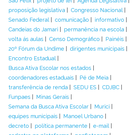
São Félix
projeto de lei
Agenda Legislativa
proposição legislativa
Congresso Nacional
Senado Federal
comunicação
informativo
Candeias do Jamari
permanência na escola
volta ás aulas
Censo Demográfico
Painéis
20º Fórum da Undime
dirigentes municipais
Encontro Estadual
Busca Ativa Escolar nos estados
coordenadores estaduais
Pé de Meia
transferência de renda
SEDU ES
CDJBC
Funpaes
Minas Gerais
Semana da Busca Ativa Escolar
Murici
equipes municipais
Manoel Urbano
decreto
política permanente
e-mail