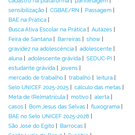
cadastro na plataforma
panfletagem
sensibilização
CGBAE/RN
Passagem
BAE na Prática
Busca Ativa Escolar na Prática
Autazes
Feira de Santana
Barreiras
show
gravidez na adolescência
adolescente
aluna
adolescente grávida
SEDUC-PI
estudante grávida
jovens
mercado de trabalho
trabalho
leitura
Selo UNICEF 2025-2025
cálculo das metas
Meta de (Re)matrícula
motivo
alerta
casos
Bom Jesus das Selvas
fluxograma
BAE no Selo UNICEF 2025-2028
São José do Egito
Barrocas