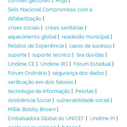
comitês gestores
Moju
Selo Nacional Compromisso com a
Alfabetização
crises sociais
crises sanitárias
aquecimento global
readesão municipal
Relatos de Experiência
casos de sucesso
suporte
suporte tecnico
tira dúvidas
Undime CE
Undime RO
Fórum Estadual
Fórum Ordinário
segurança dos dados
verificação em dois fatores
tecnologia da informação
Pelotas
Assistência Social
vulnerabilidade social
Millie Bobby Brown
Embaixadora Global do UNICEF
Undime PI