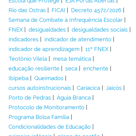
Escola que Protege
EJA Portas Abertas
Rio das Ostras
FICAI
Decreto 4572/2026
Semana de Combate à Infrequência Escolar
FNEX
desigualdades
desigualdades sociais
indicadores
indicador de atendimento
indicador de aprendizagem
11º FNEX
Teotônio Vilela
mesa temática
educação resiliente
seca
enchente
Ibipeba
Queimados
cursos autoinstrucionais
Cariacica
Jaicós
Porto de Pedras
Águia Branca
Protocolo de Monitoramento
Programa Bolsa Família
Condicionalidades de Educação