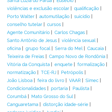
Santa Luzia do Paruá
Eusébio
violências e exclusão escolar
qualificação
Porto Walter
automutilação
suicídio
conselho tutelar
cursos
Agente Comunitário
Carlos Chagas
Santo Antônio de Jesus
violência sexual
oficina
grupo focal
Serra do Mel
Caucaia
Teixeira de Freias
Campo Novo de Rondônia
Vitória da Conquista
enquete
formalização
normatização
TCE-RJ
Petrópolis
João Lisboa
feira do livro
VAAR
Simec
Condicionalidades
portaria
Paulista
Corumbá
Mato Grosso do Sul
Canguaretama
distorção idade-série