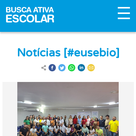
Notícias [#eusebio]