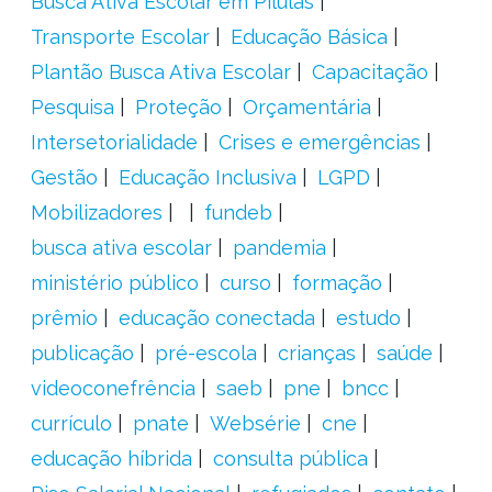
Busca Ativa Escolar em Pílulas
Transporte Escolar
Educação Básica
Plantão Busca Ativa Escolar
Capacitação
Pesquisa
Proteção
Orçamentária
Intersetorialidade
Crises e emergências
Gestão
Educação Inclusiva
LGPD
Mobilizadores
fundeb
busca ativa escolar
pandemia
ministério público
curso
formação
prêmio
educação conectada
estudo
publicação
pré-escola
crianças
saúde
videoconefrência
saeb
pne
bncc
currículo
pnate
Websérie
cne
educação híbrida
consulta pública