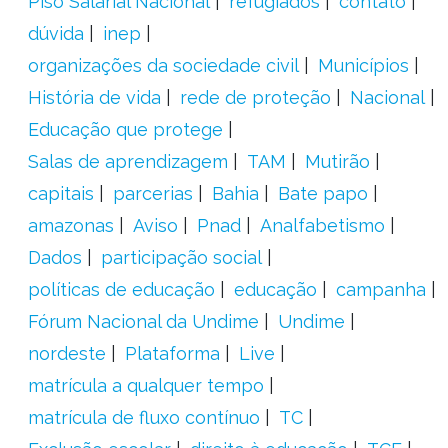
Piso Salarial Nacional
refugiados
contato
dúvida
inep
organizações da sociedade civil
Municípios
História de vida
rede de proteção
Nacional
Educação que protege
Salas de aprendizagem
TAM
Mutirão
capitais
parcerias
Bahia
Bate papo
amazonas
Aviso
Pnad
Analfabetismo
Dados
participação social
políticas de educação
educação
campanha
Fórum Nacional da Undime
Undime
nordeste
Plataforma
Live
matrícula a qualquer tempo
matrícula de fluxo contínuo
TC