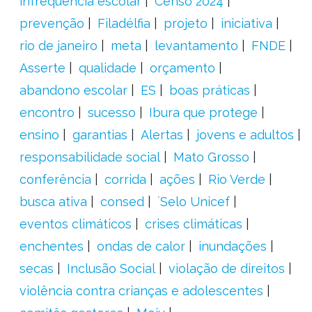
infrequência escolar
Censo 2024
prevenção
Filadélfia
projeto
iniciativa
rio de janeiro
meta
levantamento
FNDE
Asserte
qualidade
orçamento
abandono escolar
ES
boas práticas
encontro
sucesso
Ibura que protege
ensino
garantias
Alertas
jovens e adultos
responsabilidade social
Mato Grosso
conferência
corrida
ações
Rio Verde
busca ativa
consed
´Selo Unicef
eventos climáticos
crises climáticas
enchentes
ondas de calor
inundações
secas
Inclusão Social
violação de direitos
violência contra crianças e adolescentes