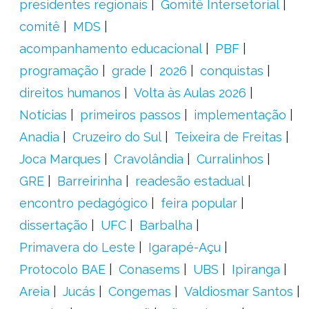
presidentes regionais
Gomitê Intersetorial
comitê
MDS
acompanhamento educacional
PBF
programação
grade
2026
conquistas
direitos humanos
Volta às Aulas 2026
Notícias
primeiros passos
implementação
Anadia
Cruzeiro do Sul
Teixeira de Freitas
Joca Marques
Cravolândia
Curralinhos
GRE
Barreirinha
readesão estadual
encontro pedagógico
feira popular
dissertação
UFC
Barbalha
Primavera do Leste
Igarapé-Açu
Protocolo BAE
Conasems
UBS
Ipiranga
Areia
Jucás
Congemas
Valdiosmar Santos