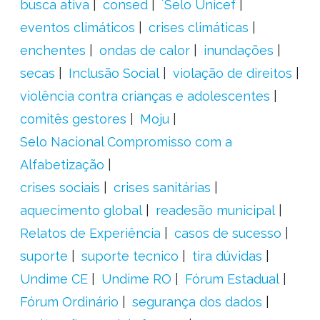
busca ativa
consed
´Selo Unicef
eventos climáticos
crises climáticas
enchentes
ondas de calor
inundações
secas
Inclusão Social
violação de direitos
violência contra crianças e adolescentes
comitês gestores
Moju
Selo Nacional Compromisso com a
Alfabetização
crises sociais
crises sanitárias
aquecimento global
readesão municipal
Relatos de Experiência
casos de sucesso
suporte
suporte tecnico
tira dúvidas
Undime CE
Undime RO
Fórum Estadual
Fórum Ordinário
segurança dos dados