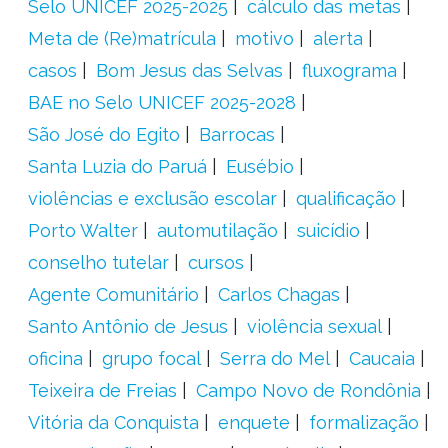
Selo UNICEF 2025-2025
cálculo das metas
Meta de (Re)matrícula
motivo
alerta
casos
Bom Jesus das Selvas
fluxograma
BAE no Selo UNICEF 2025-2028
São José do Egito
Barrocas
Santa Luzia do Paruá
Eusébio
violências e exclusão escolar
qualificação
Porto Walter
automutilação
suicídio
conselho tutelar
cursos
Agente Comunitário
Carlos Chagas
Santo Antônio de Jesus
violência sexual
oficina
grupo focal
Serra do Mel
Caucaia
Teixeira de Freias
Campo Novo de Rondônia
Vitória da Conquista
enquete
formalização