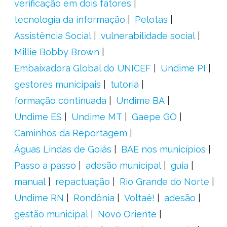
verificação em dois fatores
tecnologia da informação
Pelotas
Assistência Social
vulnerabilidade social
Millie Bobby Brown
Embaixadora Global do UNICEF
Undime PI
gestores municipais
tutoria
formação continuada
Undime BA
Undime ES
Undime MT
Gaepe GO
Caminhos da Reportagem
Águas Lindas de Goiás
BAE nos municípios
Passo a passo
adesão municipal
guia
manual
repactuação
Rio Grande do Norte
Undime RN
Rondônia
Voltaê!
adesão
gestão municipal
Novo Oriente