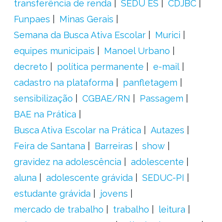
transferência de renda
SEDU ES
CDJBC
Funpaes
Minas Gerais
Semana da Busca Ativa Escolar
Murici
equipes municipais
Manoel Urbano
decreto
política permanente
e-mail
cadastro na plataforma
panfletagem
sensibilização
CGBAE/RN
Passagem
BAE na Prática
Busca Ativa Escolar na Prática
Autazes
Feira de Santana
Barreiras
show
gravidez na adolescência
adolescente
aluna
adolescente grávida
SEDUC-PI
estudante grávida
jovens
mercado de trabalho
trabalho
leitura