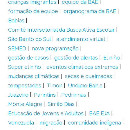
crianças imigrantes
equipe da BAE
formação da equipe
organograma da BAE
Bahias
Comitê Intersetorial da Busca Ativa Escolar
São Bento do Sul
atendimento virtual
SEMED
nova programação
gestão de casos
gestão de alertas
El niño
Super el niño
eventos climáticos extremos
mudanças climáticas
secas e queimadas
tempestades
Timon
Undime Bahia
Juazeiro
Parintins
Pedrinhas
Monte Alegre
Simão Dias
Educação de Jovens e Adultos
BAE EJA
Venezuela
migração
comunidade indígena