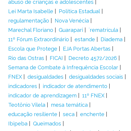
abuso de crianças e adolescentes
Lei Marta Isabelle
Política Estadual
regulamentação
Nova Venécia
Marechal Floriano
Guarapari
´rematrícula
11º Fórum Extraordinário
estande
Diadema
Escola que Protege
EJA Portas Abertas
Rio das Ostras
FICAI
Decreto 4572/2026
Semana de Combate à Infrequência Escolar
FNEX
desigualdades
desigualdades sociais
indicadores
indicador de atendimento
indicador de aprendizagem
11º FNEX
Teotônio Vilela
mesa temática
educação resiliente
seca
enchente
Ibipeba
Queimados