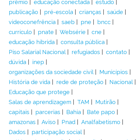
prêmio
educação conectada
estudo
publicação
pré-escola
crianças
saúde
videoconefrência
saeb
pne
bncc
currículo
pnate
Websérie
cne
educação híbrida
consulta pública
Piso Salarial Nacional
refugiados
contato
dúvida
inep
organizações da sociedade civil
Municípios
História de vida
rede de proteção
Nacional
Educação que protege
Salas de aprendizagem
TAM
Mutirão
capitais
parcerias
Bahia
Bate papo
amazonas
Aviso
Pnad
Analfabetismo
Dados
participação social