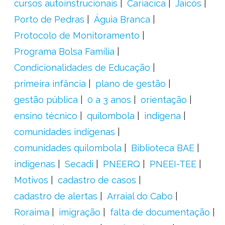
cursos autoinstrucionais
Cariacica
Jaicós
Porto de Pedras
Águia Branca
Protocolo de Monitoramento
Programa Bolsa Família
Condicionalidades de Educação
primeira infância
plano de gestão
gestão pública
0 a 3 anos
orientação
ensino técnico
quilombola
indígena
comunidades indígenas
comunidades quilombola
Biblioteca BAE
indígenas
Secadi
PNEERQ
PNEEI-TEE
Motivos
cadastro de casos
cadastro de alertas
Arraial do Cabo
Roraima
imigração
falta de documentação