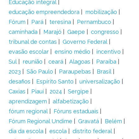
Educação integral
educação empreendedora
mobilização
Fórum
Pará
teresina
Pernambuco
caminhada
Marajó
Gaepe
congresso
tribunal de contas
Governo Federal
evasão escolar
ensino médio
incentivo
Sul
reunião
ceará
Alagoas
Paraíba
2023
São Paulo
Paraupebas
Brasil
desafios
Espírito Santo
universalização
Caxias
Piauí
2024
Sergipe
aprendizagem
alfabetização
fórum regional
Fóruns estaduais
Fórum Regional Undime
Gravatá
Belém
dia da escola
escola
distrito federal