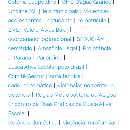
Colônia Leopoldina
Olho D'água Grande
Undime/AL
leis municipais
violências
adolescentes
estudante
rematrícula
EMEF Valdici Alves Baier
coordenador operacional
SEDUC-AM
semiárido
Amazônia Legal
Proinfância
Ji-Paraná
Pacaraima
Busca Ativa Escolar pelo Brasil
Comitê Gestor
nota técnica
caderno temático
violências no território
violência
Região Metropolitana de Alagoa
Encontro de Boas Práticas da Busca Ativa
Escolar
violência doméstica
violência intrafamiliar