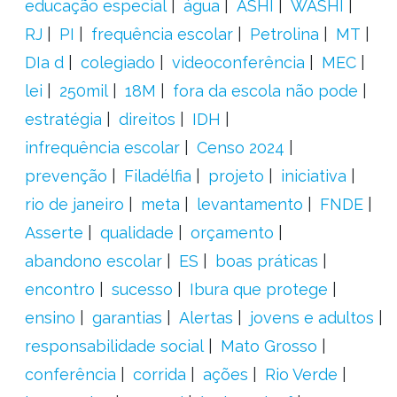
educação especial
água
ASHI
WASHI
RJ
PI
frequência escolar
Petrolina
MT
DIa d
colegiado
videoconferência
MEC
lei
250mil
18M
fora da escola não pode
estratégia
direitos
IDH
infrequência escolar
Censo 2024
prevenção
Filadélfia
projeto
iniciativa
rio de janeiro
meta
levantamento
FNDE
Asserte
qualidade
orçamento
abandono escolar
ES
boas práticas
encontro
sucesso
Ibura que protege
ensino
garantias
Alertas
jovens e adultos
responsabilidade social
Mato Grosso
conferência
corrida
ações
Rio Verde