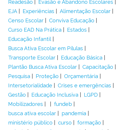
Readesão
Evasão e Abandono Escolares
EJA
Experiências
Alimentação Escolar
Censo Escolar
Conviva Educação
Curso EAD Na Prática
Estados
Educação Infantil
Busca Ativa Escolar em Pílulas
Transporte Escolar
Educação Básica
Plantão Busca Ativa Escolar
Capacitação
Pesquisa
Proteção
Orçamentária
Intersetorialidade
Crises e emergências
Gestão
Educação Inclusiva
LGPD
Mobilizadores
fundeb
busca ativa escolar
pandemia
ministério público
curso
formação