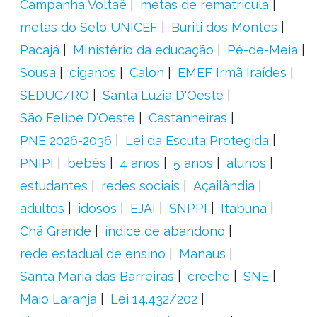
Campanha Voltaê
metas de rematrícula
metas do Selo UNICEF
Buriti dos Montes
Pacajá
MInistério da educação
Pé-de-Meia
Sousa
ciganos
Calon
EMEF Irmã Iraídes
SEDUC/RO
Santa Luzia D'Oeste
São Felipe D'Oeste
Castanheiras
PNE 2026-2036
Lei da Escuta Protegida
PNIPI
bebês
4 anos
5 anos
alunos
estudantes
redes sociais
Açailândia
adultos
idosos
EJAI
SNPPI
Itabuna
Chã Grande
índice de abandono
rede estadual de ensino
Manaus
Santa Maria das Barreiras
creche
SNE
Maio Laranja
Lei 14.432/202