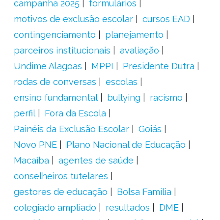
campanha 2025
formulários
motivos de exclusão escolar
cursos EAD
contingenciamento
planejamento
parceiros institucionais
avaliação
Undime Alagoas
MPPI
Presidente Dutra
rodas de conversas
escolas
ensino fundamental
bullying
racismo
perfil
Fora da Escola
Painéis da Exclusão Escolar
Goiás
Novo PNE
Plano Nacional de Educação
Macaíba
agentes de saúde
conselheiros tutelares
gestores de educação
Bolsa Família
colegiado ampliado
resultados
DME