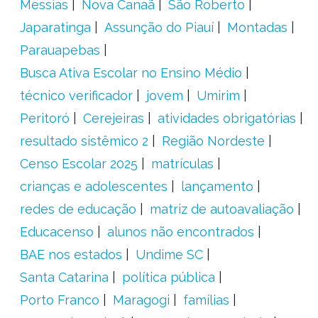
Messias
Nova Canaã
São Roberto
Japaratinga
Assunção do Piauí
Montadas
Parauapebas
Busca Ativa Escolar no Ensino Médio
técnico verificador
jovem
Umirim
Peritoró
Cerejeiras
atividades obrigatórias
resultado sistêmico 2
Região Nordeste
Censo Escolar 2025
matrículas
crianças e adolescentes
lançamento
redes de educação
matriz de autoavaliação
Educacenso
alunos não encontrados
BAE nos estados
Undime SC
Santa Catarina
política pública
Porto Franco
Maragogi
famílias