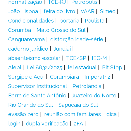
normatização
TCE-RJ
Petrópolis
João Lisboa
feira do livro
VAAR
Simec
Condicionalidades
portaria
Paulista
Corumbá
Mato Grosso do Sul
Canguaretama
distorção idade-série
caderno jurídico
Jundiaí
absenteísmo escolar
TCE/SP
IEG-M
Alepi
Lei 8832/2025
lei estadual
Pit Stop
Sergipe é Aqui
Corumbiara
Imperatriz
Supervisor Institucional
Petrolândia
Barra de Santo Antônio
Juazeiro do Norte
Rio Grande do Sul
Sapucaia do Sul
evasão zero
reunião com familiares
dica
login
dupla verificação
2FA