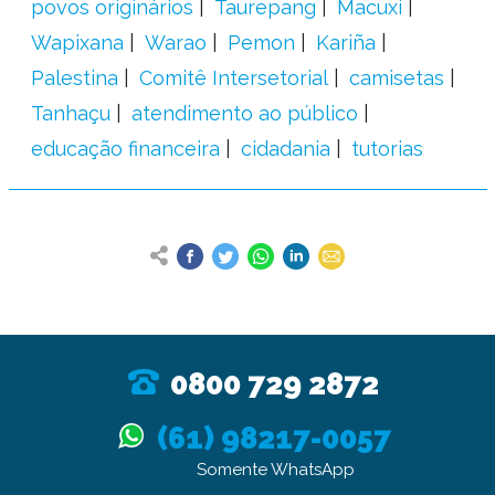
povos originários
Taurepang
Macuxi
Wapixana
Warao
Pemon
Kariña
Palestina
Comitê Intersetorial
camisetas
Tanhaçu
atendimento ao público
educação financeira
cidadania
tutorias
0800 729 2872
(61) 98217-0057
Somente WhatsApp