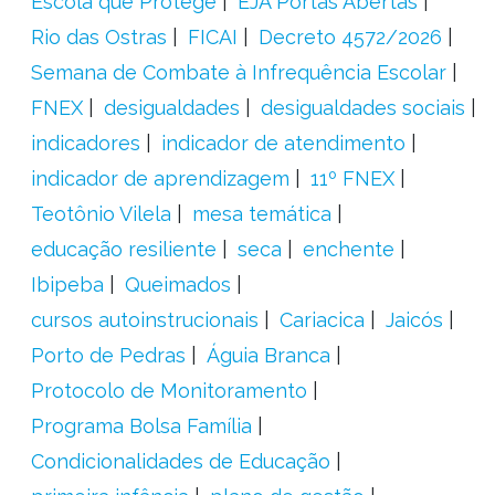
Escola que Protege
EJA Portas Abertas
Rio das Ostras
FICAI
Decreto 4572/2026
Semana de Combate à Infrequência Escolar
FNEX
desigualdades
desigualdades sociais
indicadores
indicador de atendimento
indicador de aprendizagem
11º FNEX
Teotônio Vilela
mesa temática
educação resiliente
seca
enchente
Ibipeba
Queimados
cursos autoinstrucionais
Cariacica
Jaicós
Porto de Pedras
Águia Branca
Protocolo de Monitoramento
Programa Bolsa Família
Condicionalidades de Educação