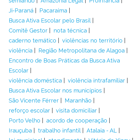
semiárido
Amazônia Legal
Proinfância
Ji-Paraná
Pacaraima
Busca Ativa Escolar pelo Brasil
Comitê Gestor
nota técnica
caderno temático
violências no território
violência
Região Metropolitana de Alagoa
Encontro de Boas Práticas da Busca Ativa
Escolar
violência doméstica
violência intrafamiliar
Busca Ativa Escolar nos municípios
São Vicente Férrer
Maranhão
reforço escolar
visita domiciliar
Porto Velho
acordo de cooperação
Irauçuba
trabalho infantil
Atalaia - AL