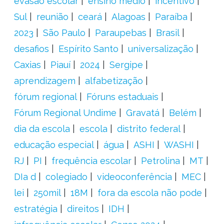
evasão escolar
ensino médio
incentivo
Sul
reunião
ceará
Alagoas
Paraíba
2023
São Paulo
Paraupebas
Brasil
desafios
Espírito Santo
universalização
Caxias
Piauí
2024
Sergipe
aprendizagem
alfabetização
fórum regional
Fóruns estaduais
Fórum Regional Undime
Gravatá
Belém
dia da escola
escola
distrito federal
educação especial
água
ASHI
WASHI
RJ
PI
frequência escolar
Petrolina
MT
DIa d
colegiado
videoconferência
MEC
lei
250mil
18M
fora da escola não pode
estratégia
direitos
IDH