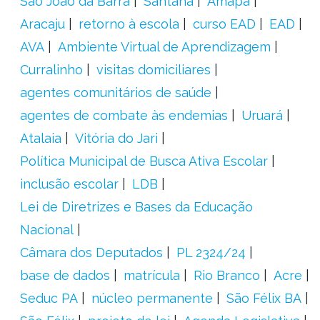
São João da Barra
Santana
Amapá
Aracaju
retorno à escola
curso EAD
EAD
AVA
Ambiente Virtual de Aprendizagem
Curralinho
visitas domiciliares
agentes comunitários de saúde
agentes de combate às endemias
Uruará
Atalaia
Vitória do Jari
Política Municipal de Busca Ativa Escolar
inclusão escolar
LDB
Lei de Diretrizes e Bases da Educação
Nacional
Câmara dos Deputados
PL 2324/24
base de dados
matrícula
Rio Branco
Acre
Seduc PA
núcleo permanente
São Félix BA