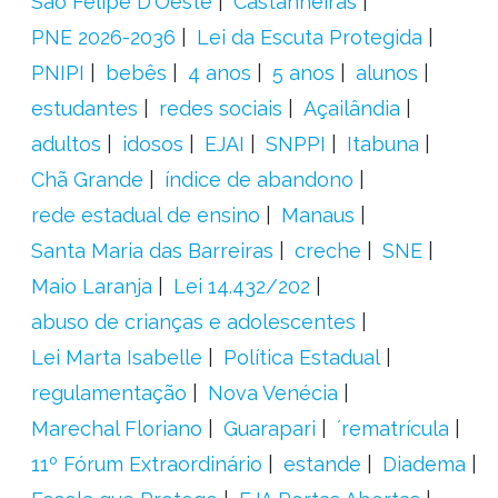
São Felipe D'Oeste
Castanheiras
PNE 2026-2036
Lei da Escuta Protegida
PNIPI
bebês
4 anos
5 anos
alunos
estudantes
redes sociais
Açailândia
adultos
idosos
EJAI
SNPPI
Itabuna
Chã Grande
índice de abandono
rede estadual de ensino
Manaus
Santa Maria das Barreiras
creche
SNE
Maio Laranja
Lei 14.432/202
abuso de crianças e adolescentes
Lei Marta Isabelle
Política Estadual
regulamentação
Nova Venécia
Marechal Floriano
Guarapari
´rematrícula
11º Fórum Extraordinário
estande
Diadema