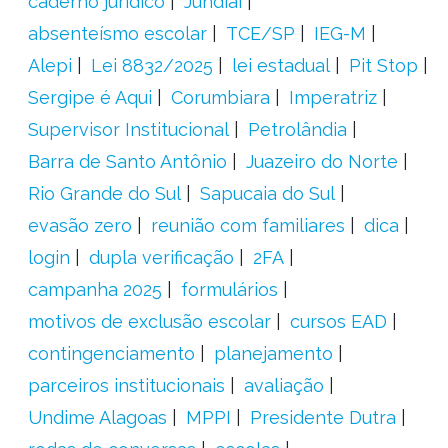
caderno jurídico
Jundiaí
absenteísmo escolar
TCE/SP
IEG-M
Alepi
Lei 8832/2025
lei estadual
Pit Stop
Sergipe é Aqui
Corumbiara
Imperatriz
Supervisor Institucional
Petrolândia
Barra de Santo Antônio
Juazeiro do Norte
Rio Grande do Sul
Sapucaia do Sul
evasão zero
reunião com familiares
dica
login
dupla verificação
2FA
campanha 2025
formulários
motivos de exclusão escolar
cursos EAD
contingenciamento
planejamento
parceiros institucionais
avaliação
Undime Alagoas
MPPI
Presidente Dutra