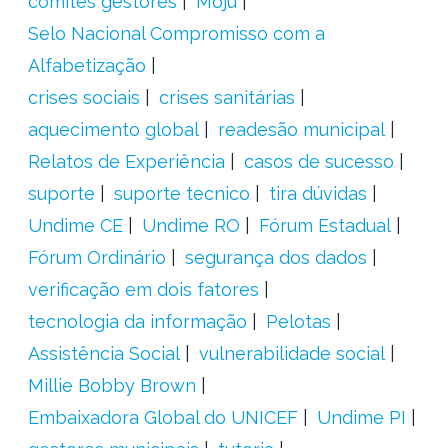
comitês gestores
Moju
Selo Nacional Compromisso com a
Alfabetização
crises sociais
crises sanitárias
aquecimento global
readesão municipal
Relatos de Experiência
casos de sucesso
suporte
suporte tecnico
tira dúvidas
Undime CE
Undime RO
Fórum Estadual
Fórum Ordinário
segurança dos dados
verificação em dois fatores
tecnologia da informação
Pelotas
Assistência Social
vulnerabilidade social
Millie Bobby Brown
Embaixadora Global do UNICEF
Undime PI