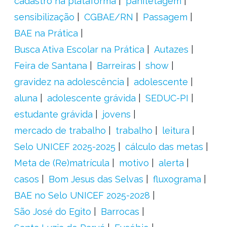
cadastro na plataforma
panfletagem
sensibilização
CGBAE/RN
Passagem
BAE na Prática
Busca Ativa Escolar na Prática
Autazes
Feira de Santana
Barreiras
show
gravidez na adolescência
adolescente
aluna
adolescente grávida
SEDUC-PI
estudante grávida
jovens
mercado de trabalho
trabalho
leitura
Selo UNICEF 2025-2025
cálculo das metas
Meta de (Re)matrícula
motivo
alerta
casos
Bom Jesus das Selvas
fluxograma
BAE no Selo UNICEF 2025-2028
São José do Egito
Barrocas