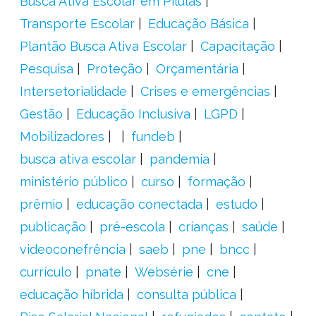
Busca Ativa Escolar em Pílulas
Transporte Escolar
Educação Básica
Plantão Busca Ativa Escolar
Capacitação
Pesquisa
Proteção
Orçamentária
Intersetorialidade
Crises e emergências
Gestão
Educação Inclusiva
LGPD
Mobilizadores
fundeb
busca ativa escolar
pandemia
ministério público
curso
formação
prêmio
educação conectada
estudo
publicação
pré-escola
crianças
saúde
videoconefrência
saeb
pne
bncc
currículo
pnate
Websérie
cne
educação híbrida
consulta pública