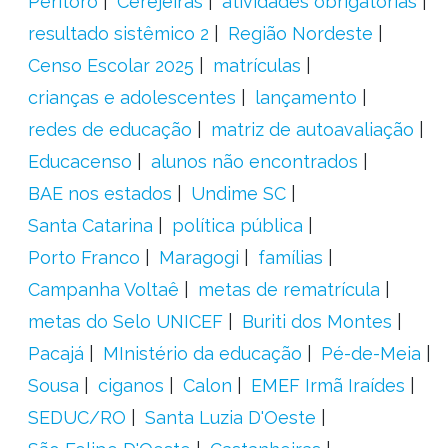
Peritoró
Cerejeiras
atividades obrigatórias
resultado sistêmico 2
Região Nordeste
Censo Escolar 2025
matrículas
crianças e adolescentes
lançamento
redes de educação
matriz de autoavaliação
Educacenso
alunos não encontrados
BAE nos estados
Undime SC
Santa Catarina
política pública
Porto Franco
Maragogi
famílias
Campanha Voltaê
metas de rematrícula
metas do Selo UNICEF
Buriti dos Montes
Pacajá
MInistério da educação
Pé-de-Meia
Sousa
ciganos
Calon
EMEF Irmã Iraídes
SEDUC/RO
Santa Luzia D'Oeste