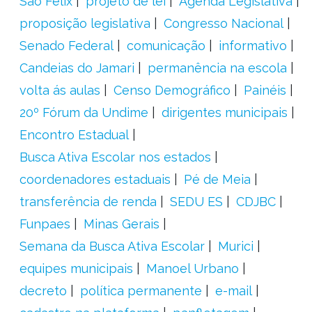
São Félix
projeto de lei
Agenda Legislativa
proposição legislativa
Congresso Nacional
Senado Federal
comunicação
informativo
Candeias do Jamari
permanência na escola
volta ás aulas
Censo Demográfico
Painéis
20º Fórum da Undime
dirigentes municipais
Encontro Estadual
Busca Ativa Escolar nos estados
coordenadores estaduais
Pé de Meia
transferência de renda
SEDU ES
CDJBC
Funpaes
Minas Gerais
Semana da Busca Ativa Escolar
Murici
equipes municipais
Manoel Urbano
decreto
política permanente
e-mail