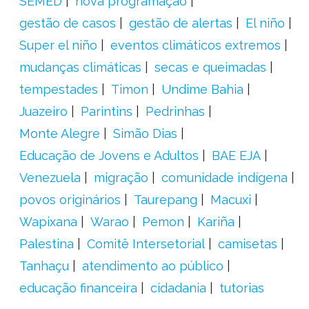
SEMED
nova programação
gestão de casos
gestão de alertas
El niño
Super el niño
eventos climáticos extremos
mudanças climáticas
secas e queimadas
tempestades
Timon
Undime Bahia
Juazeiro
Parintins
Pedrinhas
Monte Alegre
Simão Dias
Educação de Jovens e Adultos
BAE EJA
Venezuela
migração
comunidade indígena
povos originários
Taurepang
Macuxi
Wapixana
Warao
Pemon
Kariña
Palestina
Comitê Intersetorial
camisetas
Tanhaçu
atendimento ao público
educação financeira
cidadania
tutorias