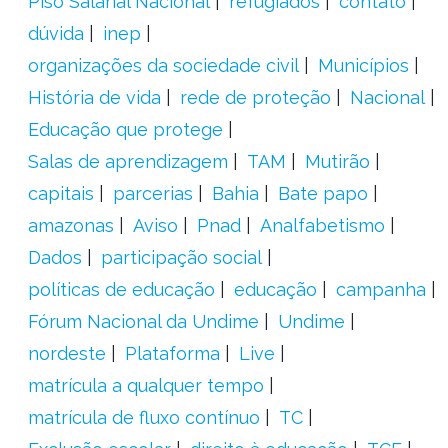
Piso Salarial Nacional
refugiados
contato
dúvida
inep
organizações da sociedade civil
Municípios
História de vida
rede de proteção
Nacional
Educação que protege
Salas de aprendizagem
TAM
Mutirão
capitais
parcerias
Bahia
Bate papo
amazonas
Aviso
Pnad
Analfabetismo
Dados
participação social
políticas de educação
educação
campanha
Fórum Nacional da Undime
Undime
nordeste
Plataforma
Live
matrícula a qualquer tempo
matrícula de fluxo contínuo
TC