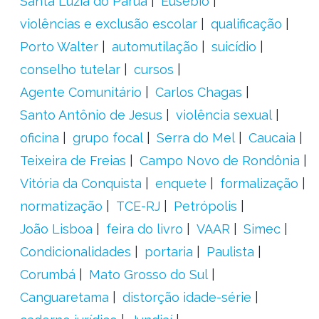
Santa Luzia do Paruá
Eusébio
violências e exclusão escolar
qualificação
Porto Walter
automutilação
suicídio
conselho tutelar
cursos
Agente Comunitário
Carlos Chagas
Santo Antônio de Jesus
violência sexual
oficina
grupo focal
Serra do Mel
Caucaia
Teixeira de Freias
Campo Novo de Rondônia
Vitória da Conquista
enquete
formalização
normatização
TCE-RJ
Petrópolis
João Lisboa
feira do livro
VAAR
Simec
Condicionalidades
portaria
Paulista
Corumbá
Mato Grosso do Sul
Canguaretama
distorção idade-série