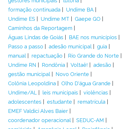
gestores municipais
tutoria
formação continuada
Undime BA
Undime ES
Undime MT
Gaepe GO
Caminhos da Reportagem
Águas Lindas de Goiás
BAE nos municípios
Passo a passo
adesão municipal
guia
manual
repactuação
Rio Grande do Norte
Undime RN
Rondônia
Voltaê!
adesão
gestão municipal
Novo Oriente
Colônia Leopoldina
Olho D'água Grande
Undime/AL
leis municipais
violências
adolescentes
estudante
rematrícula
EMEF Valdici Alves Baier
coordenador operacional
SEDUC-AM