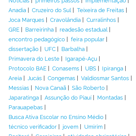
Notícias
primeiros passos
implementação
Anadia
Cruzeiro do Sul
Teixeira de Freitas
Joca Marques
Cravolândia
Curralinhos
GRE
Barreirinha
readesão estadual
encontro pedagógico
feira popular
dissertação
UFC
Barbalha
Primavera do Leste
Igarapé-Açu
Protocolo BAE
Conasems
UBS
Ipiranga
Areia
Jucás
Congemas
Valdiosmar Santos
Messias
Nova Canaã
São Roberto
Japaratinga
Assunção do Piauí
Montadas
Parauapebas
Busca Ativa Escolar no Ensino Médio
técnico verificador
jovem
Umirim