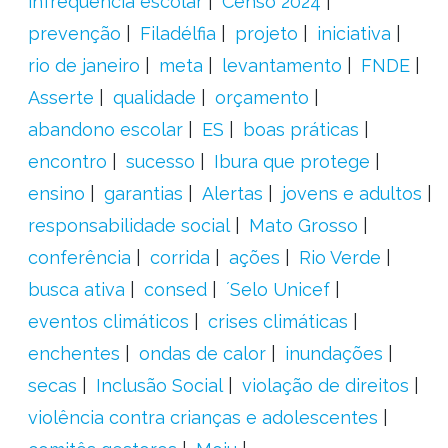
infrequência escolar
Censo 2024
prevenção
Filadélfia
projeto
iniciativa
rio de janeiro
meta
levantamento
FNDE
Asserte
qualidade
orçamento
abandono escolar
ES
boas práticas
encontro
sucesso
Ibura que protege
ensino
garantias
Alertas
jovens e adultos
responsabilidade social
Mato Grosso
conferência
corrida
ações
Rio Verde
busca ativa
consed
´Selo Unicef
eventos climáticos
crises climáticas
enchentes
ondas de calor
inundações
secas
Inclusão Social
violação de direitos
violência contra crianças e adolescentes