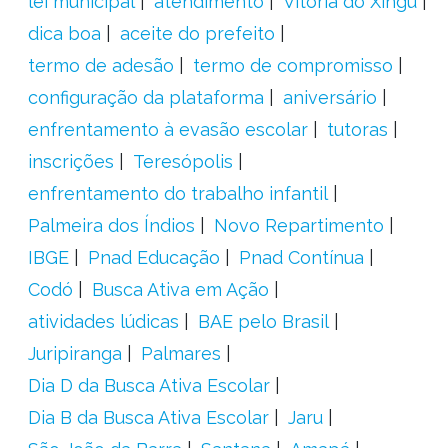
lei municipal
atendimento
Vitória do Xingu
dica boa
aceite do prefeito
termo de adesão
termo de compromisso
configuração da plataforma
aniversário
enfrentamento à evasão escolar
tutoras
inscrições
Teresópolis
enfrentamento do trabalho infantil
Palmeira dos Índios
Novo Repartimento
IBGE
Pnad Educação
Pnad Contínua
Codó
Busca Ativa em Ação
atividades lúdicas
BAE pelo Brasil
Juripiranga
Palmares
Dia D da Busca Ativa Escolar
Dia B da Busca Ativa Escolar
Jaru