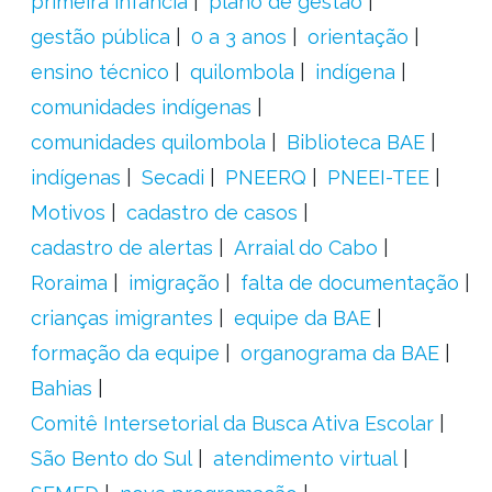
primeira infância
plano de gestão
gestão pública
0 a 3 anos
orientação
ensino técnico
quilombola
indígena
comunidades indígenas
comunidades quilombola
Biblioteca BAE
indígenas
Secadi
PNEERQ
PNEEI-TEE
Motivos
cadastro de casos
cadastro de alertas
Arraial do Cabo
Roraima
imigração
falta de documentação
crianças imigrantes
equipe da BAE
formação da equipe
organograma da BAE
Bahias
Comitê Intersetorial da Busca Ativa Escolar
São Bento do Sul
atendimento virtual