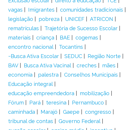
Exclusão escolar
direito à educação
TCE
vagas
Imigrantes
comunidades tradicionais
legislação
pobreza
UNICEF
ATRICON
rematrículas
Trajetória de Sucesso Escolar
materiais
criança
BAE
cogemas
encontro nacional
Tocantins
~Busca Ativa Escolar
SEDUC
Região Norte
BAV
Busca Ativa Vacinal
creches
mães
economia
palestra
Conselhos Municipais
Educação integral
educação empreendedora
mobilização
Fórum
Pará
teresina
Pernambuco
caminhada
Marajó
Gaepe
congresso
tribunal de contas
Governo Federal