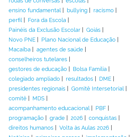
rodas de conversas
escolas
ensino fundamental
bullying
racismo
perfil
Fora da Escola
Painéis da Exclusão Escolar
Goiás
Novo PNE
Plano Nacional de Educação
Macaíba
agentes de saúde
conselheiros tutelares
gestores de educação
Bolsa Família
colegiado ampliado
resultados
DME
presidentes regionais
Gomitê Intersetorial
comitê
MDS
acompanhamento educacional
PBF
programação
grade
2026
conquistas
direitos humanos
Volta às Aulas 2026