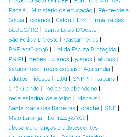
metas do Selo UNICEF
Buriti dos Montes
Pacajá
MInistério da educação
Pé-de-Meia
Sousa
ciganos
Calon
EMEF Irmã Iraídes
SEDUC/RO
Santa Luzia D'Oeste
São Felipe D'Oeste
Castanheiras
PNE 2026-2036
Lei da Escuta Protegida
PNIPI
bebês
4 anos
5 anos
alunos
estudantes
redes sociais
Açailândia
adultos
idosos
EJAI
SNPPI
Itabuna
Chã Grande
índice de abandono
rede estadual de ensino
Manaus
Santa Maria das Barreiras
creche
SNE
Maio Laranja
Lei 14.432/202
abuso de crianças e adolescentes