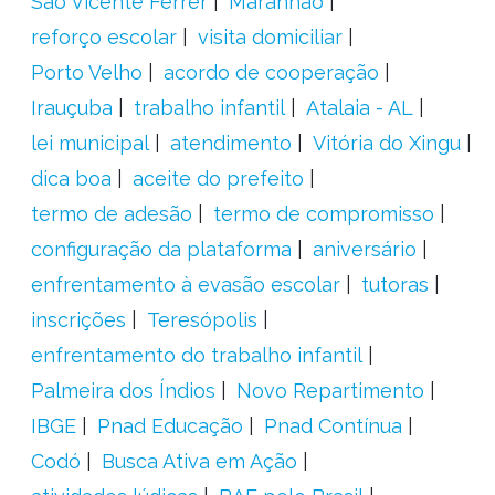
São Vicente Férrer
Maranhão
reforço escolar
visita domiciliar
Porto Velho
acordo de cooperação
Irauçuba
trabalho infantil
Atalaia - AL
lei municipal
atendimento
Vitória do Xingu
dica boa
aceite do prefeito
termo de adesão
termo de compromisso
configuração da plataforma
aniversário
enfrentamento à evasão escolar
tutoras
inscrições
Teresópolis
enfrentamento do trabalho infantil
Palmeira dos Índios
Novo Repartimento
IBGE
Pnad Educação
Pnad Contínua
Codó
Busca Ativa em Ação