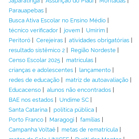
Japaratinga
Assunção do Piauí
Montadas
Parauapebas
Busca Ativa Escolar no Ensino Médio
técnico verificador
jovem
Umirim
Peritoró
Cerejeiras
atividades obrigatórias
resultado sistêmico 2
Região Nordeste
Censo Escolar 2025
matrículas
crianças e adolescentes
lançamento
redes de educação
matriz de autoavaliação
Educacenso
alunos não encontrados
BAE nos estados
Undime SC
Santa Catarina
política pública
Porto Franco
Maragogi
famílias
Campanha Voltaê
metas de rematrícula