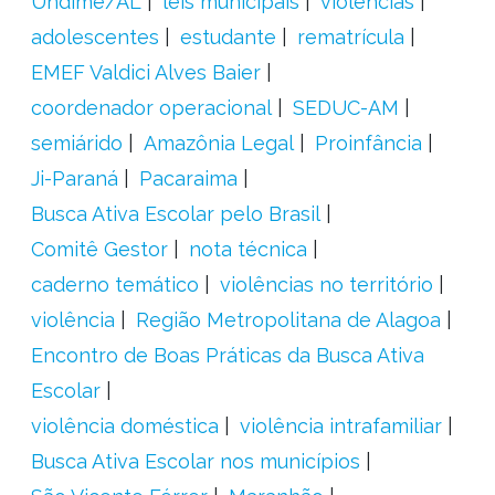
Undime/AL
leis municipais
violências
adolescentes
estudante
rematrícula
EMEF Valdici Alves Baier
coordenador operacional
SEDUC-AM
semiárido
Amazônia Legal
Proinfância
Ji-Paraná
Pacaraima
Busca Ativa Escolar pelo Brasil
Comitê Gestor
nota técnica
caderno temático
violências no território
violência
Região Metropolitana de Alagoa
Encontro de Boas Práticas da Busca Ativa
Escolar
violência doméstica
violência intrafamiliar
Busca Ativa Escolar nos municípios