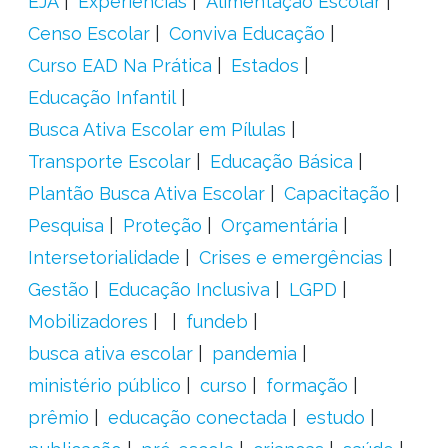
EJA
Experiências
Alimentação Escolar
Censo Escolar
Conviva Educação
Curso EAD Na Prática
Estados
Educação Infantil
Busca Ativa Escolar em Pílulas
Transporte Escolar
Educação Básica
Plantão Busca Ativa Escolar
Capacitação
Pesquisa
Proteção
Orçamentária
Intersetorialidade
Crises e emergências
Gestão
Educação Inclusiva
LGPD
Mobilizadores
fundeb
busca ativa escolar
pandemia
ministério público
curso
formação
prêmio
educação conectada
estudo