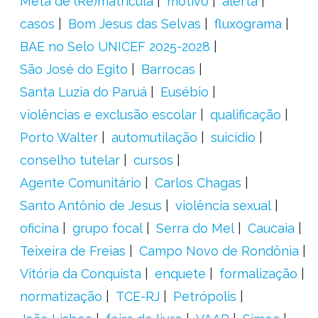
Meta de (Re)matrícula
motivo
alerta
casos
Bom Jesus das Selvas
fluxograma
BAE no Selo UNICEF 2025-2028
São José do Egito
Barrocas
Santa Luzia do Paruá
Eusébio
violências e exclusão escolar
qualificação
Porto Walter
automutilação
suicídio
conselho tutelar
cursos
Agente Comunitário
Carlos Chagas
Santo Antônio de Jesus
violência sexual
oficina
grupo focal
Serra do Mel
Caucaia
Teixeira de Freias
Campo Novo de Rondônia
Vitória da Conquista
enquete
formalização
normatização
TCE-RJ
Petrópolis