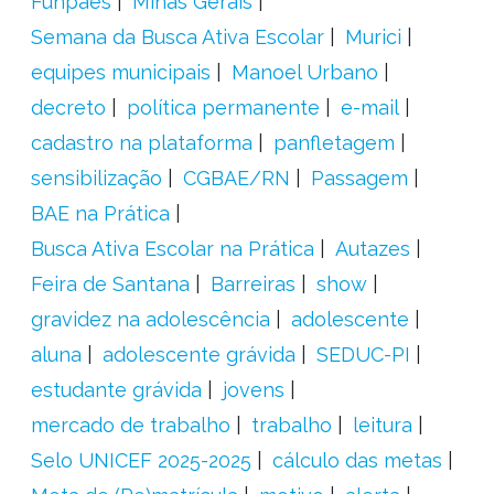
Funpaes
Minas Gerais
Semana da Busca Ativa Escolar
Murici
equipes municipais
Manoel Urbano
decreto
política permanente
e-mail
cadastro na plataforma
panfletagem
sensibilização
CGBAE/RN
Passagem
BAE na Prática
Busca Ativa Escolar na Prática
Autazes
Feira de Santana
Barreiras
show
gravidez na adolescência
adolescente
aluna
adolescente grávida
SEDUC-PI
estudante grávida
jovens
mercado de trabalho
trabalho
leitura
Selo UNICEF 2025-2025
cálculo das metas