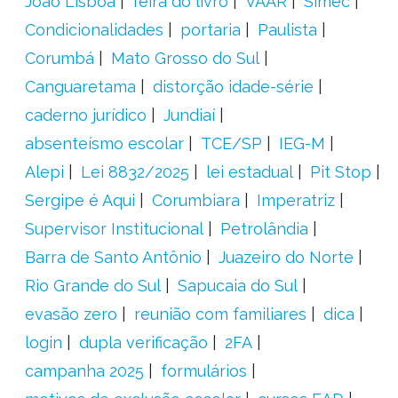
João Lisboa
feira do livro
VAAR
Simec
Condicionalidades
portaria
Paulista
Corumbá
Mato Grosso do Sul
Canguaretama
distorção idade-série
caderno jurídico
Jundiaí
absenteísmo escolar
TCE/SP
IEG-M
Alepi
Lei 8832/2025
lei estadual
Pit Stop
Sergipe é Aqui
Corumbiara
Imperatriz
Supervisor Institucional
Petrolândia
Barra de Santo Antônio
Juazeiro do Norte
Rio Grande do Sul
Sapucaia do Sul
evasão zero
reunião com familiares
dica
login
dupla verificação
2FA
campanha 2025
formulários