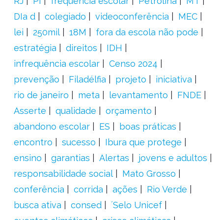
RJ
PI
frequência escolar
Petrolina
MT
DIa d
colegiado
videoconferência
MEC
lei
250mil
18M
fora da escola não pode
estratégia
direitos
IDH
infrequência escolar
Censo 2024
prevenção
Filadélfia
projeto
iniciativa
rio de janeiro
meta
levantamento
FNDE
Asserte
qualidade
orçamento
abandono escolar
ES
boas práticas
encontro
sucesso
Ibura que protege
ensino
garantias
Alertas
jovens e adultos
responsabilidade social
Mato Grosso
conferência
corrida
ações
Rio Verde
busca ativa
consed
´Selo Unicef