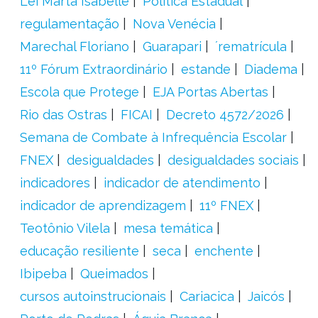
Lei Marta Isabelle
Política Estadual
regulamentação
Nova Venécia
Marechal Floriano
Guarapari
´rematrícula
11º Fórum Extraordinário
estande
Diadema
Escola que Protege
EJA Portas Abertas
Rio das Ostras
FICAI
Decreto 4572/2026
Semana de Combate à Infrequência Escolar
FNEX
desigualdades
desigualdades sociais
indicadores
indicador de atendimento
indicador de aprendizagem
11º FNEX
Teotônio Vilela
mesa temática
educação resiliente
seca
enchente
Ibipeba
Queimados
cursos autoinstrucionais
Cariacica
Jaicós