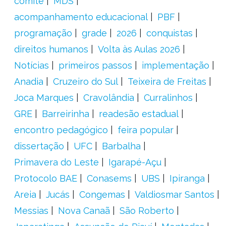
comitê
MDS
acompanhamento educacional
PBF
programação
grade
2026
conquistas
direitos humanos
Volta às Aulas 2026
Notícias
primeiros passos
implementação
Anadia
Cruzeiro do Sul
Teixeira de Freitas
Joca Marques
Cravolândia
Curralinhos
GRE
Barreirinha
readesão estadual
encontro pedagógico
feira popular
dissertação
UFC
Barbalha
Primavera do Leste
Igarapé-Açu
Protocolo BAE
Conasems
UBS
Ipiranga
Areia
Jucás
Congemas
Valdiosmar Santos
Messias
Nova Canaã
São Roberto