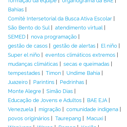
formação da equipe
organograma da BAE
Bahias
Comitê Intersetorial da Busca Ativa Escolar
São Bento do Sul
atendimento virtual
SEMED
nova programação
gestão de casos
gestão de alertas
El niño
Super el niño
eventos climáticos extremos
mudanças climáticas
secas e queimadas
tempestades
Timon
Undime Bahia
Juazeiro
Parintins
Pedrinhas
Monte Alegre
Simão Dias
Educação de Jovens e Adultos
BAE EJA
Venezuela
migração
comunidade indígena
povos originários
Taurepang
Macuxi