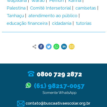
Wapixana
Warao
Pemon
Kariña
Palestina
Comitê Intersetorial
camisetas
Tanhaçu
atendimento ao público
educação financeira
cidadania
tutorias
0800 729 2872
(61) 98217-0057
Somente WhatsApp
contato@buscaativaescolar.org.br