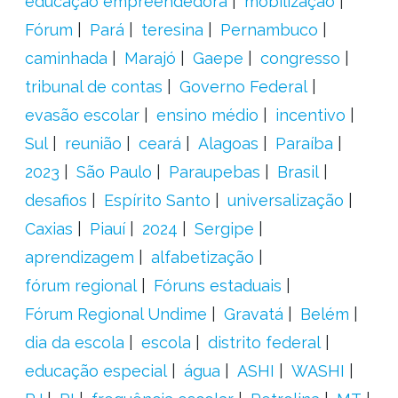
educação empreendedora
mobilização
Fórum
Pará
teresina
Pernambuco
caminhada
Marajó
Gaepe
congresso
tribunal de contas
Governo Federal
evasão escolar
ensino médio
incentivo
Sul
reunião
ceará
Alagoas
Paraíba
2023
São Paulo
Paraupebas
Brasil
desafios
Espírito Santo
universalização
Caxias
Piauí
2024
Sergipe
aprendizagem
alfabetização
fórum regional
Fóruns estaduais
Fórum Regional Undime
Gravatá
Belém
dia da escola
escola
distrito federal
educação especial
água
ASHI
WASHI