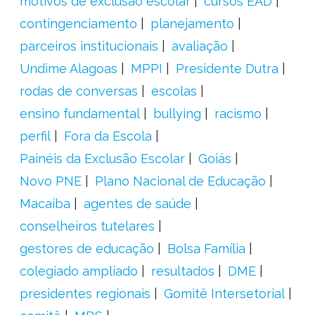
motivos de exclusão escolar
cursos EAD
contingenciamento
planejamento
parceiros institucionais
avaliação
Undime Alagoas
MPPI
Presidente Dutra
rodas de conversas
escolas
ensino fundamental
bullying
racismo
perfil
Fora da Escola
Painéis da Exclusão Escolar
Goiás
Novo PNE
Plano Nacional de Educação
Macaíba
agentes de saúde
conselheiros tutelares
gestores de educação
Bolsa Família
colegiado ampliado
resultados
DME
presidentes regionais
Gomitê Intersetorial