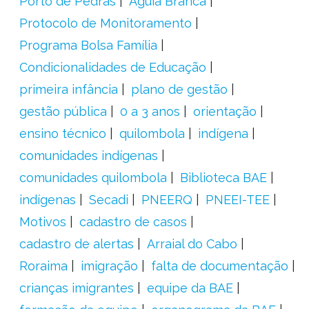
Porto de Pedras
Águia Branca
Protocolo de Monitoramento
Programa Bolsa Família
Condicionalidades de Educação
primeira infância
plano de gestão
gestão pública
0 a 3 anos
orientação
ensino técnico
quilombola
indígena
comunidades indígenas
comunidades quilombola
Biblioteca BAE
indígenas
Secadi
PNEERQ
PNEEI-TEE
Motivos
cadastro de casos
cadastro de alertas
Arraial do Cabo
Roraima
imigração
falta de documentação
crianças imigrantes
equipe da BAE