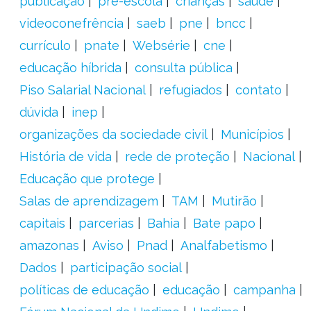
publicação
pré-escola
crianças
saúde
videoconefrência
saeb
pne
bncc
currículo
pnate
Websérie
cne
educação híbrida
consulta pública
Piso Salarial Nacional
refugiados
contato
dúvida
inep
organizações da sociedade civil
Municípios
História de vida
rede de proteção
Nacional
Educação que protege
Salas de aprendizagem
TAM
Mutirão
capitais
parcerias
Bahia
Bate papo
amazonas
Aviso
Pnad
Analfabetismo
Dados
participação social
políticas de educação
educação
campanha