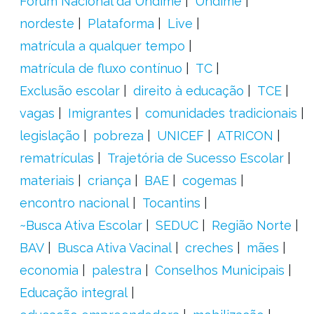
Fórum Nacional da Undime
Undime
nordeste
Plataforma
Live
matrícula a qualquer tempo
matrícula de fluxo contínuo
TC
Exclusão escolar
direito à educação
TCE
vagas
Imigrantes
comunidades tradicionais
legislação
pobreza
UNICEF
ATRICON
rematrículas
Trajetória de Sucesso Escolar
materiais
criança
BAE
cogemas
encontro nacional
Tocantins
~Busca Ativa Escolar
SEDUC
Região Norte
BAV
Busca Ativa Vacinal
creches
mães
economia
palestra
Conselhos Municipais
Educação integral