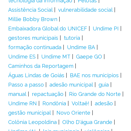
tecnologia da informação
Pelotas
Assistência Social
vulnerabilidade social
Millie Bobby Brown
Embaixadora Global do UNICEF
Undime PI
gestores municipais
tutoria
formação continuada
Undime BA
Undime ES
Undime MT
Gaepe GO
Caminhos da Reportagem
Águas Lindas de Goiás
BAE nos municípios
Passo a passo
adesão municipal
guia
manual
repactuação
Rio Grande do Norte
Undime RN
Rondônia
Voltaê!
adesão
gestão municipal
Novo Oriente
Colônia Leopoldina
Olho D'água Grande