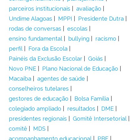
parceiros institucionais
avaliação
Undime Alagoas
MPPI
Presidente Dutra
rodas de conversas
escolas
ensino fundamental
bullying
racismo
perfil
Fora da Escola
Painéis da Exclusão Escolar
Goiás
Novo PNE
Plano Nacional de Educação
Macaíba
agentes de saúde
conselheiros tutelares
gestores de educação
Bolsa Família
colegiado ampliado
resultados
DME
presidentes regionais
Gomitê Intersetorial
comitê
MDS
acompanhamento educacional
PBF