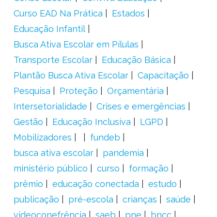
Curso EAD Na Prática
Estados
Educação Infantil
Busca Ativa Escolar em Pílulas
Transporte Escolar
Educação Básica
Plantão Busca Ativa Escolar
Capacitação
Pesquisa
Proteção
Orçamentária
Intersetorialidade
Crises e emergências
Gestão
Educação Inclusiva
LGPD
Mobilizadores
fundeb
busca ativa escolar
pandemia
ministério público
curso
formação
prêmio
educação conectada
estudo
publicação
pré-escola
crianças
saúde
videoconefrência
saeb
pne
bncc