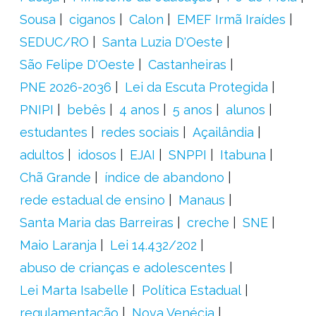
Sousa
ciganos
Calon
EMEF Irmã Iraídes
SEDUC/RO
Santa Luzia D'Oeste
São Felipe D'Oeste
Castanheiras
PNE 2026-2036
Lei da Escuta Protegida
PNIPI
bebês
4 anos
5 anos
alunos
estudantes
redes sociais
Açailândia
adultos
idosos
EJAI
SNPPI
Itabuna
Chã Grande
índice de abandono
rede estadual de ensino
Manaus
Santa Maria das Barreiras
creche
SNE
Maio Laranja
Lei 14.432/202
abuso de crianças e adolescentes
Lei Marta Isabelle
Política Estadual
regulamentação
Nova Venécia