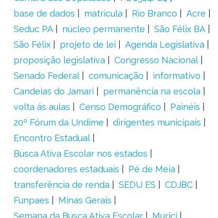
base de dados
matrícula
Rio Branco
Acre
Seduc PA
núcleo permanente
São Félix BA
São Félix
projeto de lei
Agenda Legislativa
proposição legislativa
Congresso Nacional
Senado Federal
comunicação
informativo
Candeias do Jamari
permanência na escola
volta ás aulas
Censo Demográfico
Painéis
20º Fórum da Undime
dirigentes municipais
Encontro Estadual
Busca Ativa Escolar nos estados
coordenadores estaduais
Pé de Meia
transferência de renda
SEDU ES
CDJBC
Funpaes
Minas Gerais
Semana da Busca Ativa Escolar
Murici