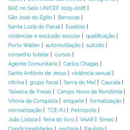
BAE no Selo UNICEF 2025-2028
São José do Egito
Barrocas
Santa Luzia do Paruá
Eusébio
violências e exclusão escolar
qualificação
Porto Walter
automutilação
suicídio
conselho tutelar
cursos
Agente Comunitário
Carlos Chagas
Santo Antônio de Jesus
violência sexual
oficina
grupo focal
Serra do Mel
Caucaia
Teixeira de Freias
Campo Novo de Rondônia
Vitória da Conquista
enquete
formalização
normatização
TCE-RJ
Petrópolis
João Lisboa
feira do livro
VAAR
Simec
Condicionalidades
portaria
Paulista