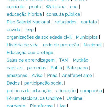
currículo
pnate
Websérie
cne
educação híbrida
consulta pública
Piso Salarial Nacional
refugiados
contato
dúvida
inep
organizações da sociedade civil
Municípios
História de vida
rede de proteção
Nacional
Educação que protege
Salas de aprendizagem
TAM
Mutirão
capitais
parcerias
Bahia
Bate papo
amazonas
Aviso
Pnad
Analfabetismo
Dados
participação social
políticas de educação
educação
campanha
Fórum Nacional da Undime
Undime
nordeste
Plataforma
Live