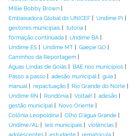
Millie Bobby Brown
Embaixadora Global do UNICEF
Undime PI
gestores municipais
tutoria
formação continuada
Undime BA
Undime ES
Undime MT
Gaepe GO
Caminhos da Reportagem
Águas Lindas de Goiás
BAE nos municípios
Passo a passo
adesão municipal
guia
manual
repactuação
Rio Grande do Norte
Undime RN
Rondônia
Voltaê!
adesão
gestão municipal
Novo Oriente
Colônia Leopoldina
Olho D'água Grande
Undime/AL
leis municipais
violências
adolescentes
estudante
rematrícula