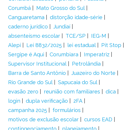
Corumbá
Mato Grosso do Sul
Canguaretama
distorção idade-série
caderno jurídico
Jundiaí
absenteísmo escolar
TCE/SP
IEG-M
Alepi
Lei 8832/2025
lei estadual
Pit Stop
Sergipe é Aqui
Corumbiara
Imperatriz
Supervisor Institucional
Petrolândia
Barra de Santo Antônio
Juazeiro do Norte
Rio Grande do Sul
Sapucaia do Sul
evasão zero
reunião com familiares
dica
login
dupla verificação
2FA
campanha 2025
formulários
motivos de exclusão escolar
cursos EAD
contingenciamento
planejamento