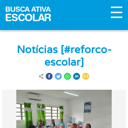
Notícias [#reforco-
escolar]