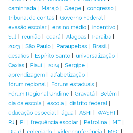
caminhada
Marajó
Gaepe
congresso
tribunal de contas
Governo Federal
evasão escolar
ensino médio
incentivo
Sul
reunião
ceará
Alagoas
Paraíba
2023
São Paulo
Paraupebas
Brasil
desafios
Espírito Santo
universalização
Caxias
Piauí
2024
Sergipe
aprendizagem
alfabetização
fórum regional
Fóruns estaduais
Fórum Regional Undime
Gravatá
Belém
dia da escola
escola
distrito federal
educação especial
água
ASHI
WASHI
RJ
PI
frequência escolar
Petrolina
MT
DIa d
colegiado
videoconferência
MEC