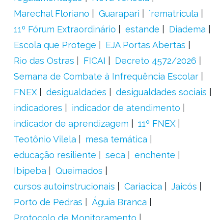
Marechal Floriano
Guarapari
´rematrícula
11º Fórum Extraordinário
estande
Diadema
Escola que Protege
EJA Portas Abertas
Rio das Ostras
FICAI
Decreto 4572/2026
Semana de Combate à Infrequência Escolar
FNEX
desigualdades
desigualdades sociais
indicadores
indicador de atendimento
indicador de aprendizagem
11º FNEX
Teotônio Vilela
mesa temática
educação resiliente
seca
enchente
Ibipeba
Queimados
cursos autoinstrucionais
Cariacica
Jaicós
Porto de Pedras
Águia Branca
Protocolo de Monitoramento