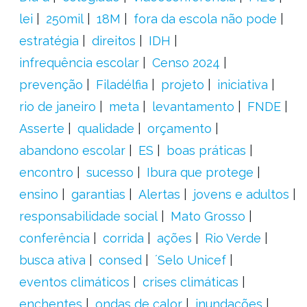
lei
250mil
18M
fora da escola não pode
estratégia
direitos
IDH
infrequência escolar
Censo 2024
prevenção
Filadélfia
projeto
iniciativa
rio de janeiro
meta
levantamento
FNDE
Asserte
qualidade
orçamento
abandono escolar
ES
boas práticas
encontro
sucesso
Ibura que protege
ensino
garantias
Alertas
jovens e adultos
responsabilidade social
Mato Grosso
conferência
corrida
ações
Rio Verde
busca ativa
consed
´Selo Unicef
eventos climáticos
crises climáticas
enchentes
ondas de calor
inundações