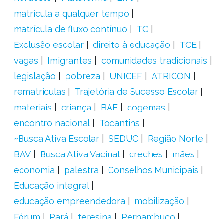
matrícula a qualquer tempo
matrícula de fluxo contínuo
TC
Exclusão escolar
direito à educação
TCE
vagas
Imigrantes
comunidades tradicionais
legislação
pobreza
UNICEF
ATRICON
rematrículas
Trajetória de Sucesso Escolar
materiais
criança
BAE
cogemas
encontro nacional
Tocantins
~Busca Ativa Escolar
SEDUC
Região Norte
BAV
Busca Ativa Vacinal
creches
mães
economia
palestra
Conselhos Municipais
Educação integral
educação empreendedora
mobilização
Fórum
Pará
teresina
Pernambuco