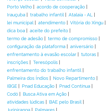
Porto Velho
acordo de cooperação
Irauçuba
trabalho infantil
Atalaia - AL
lei municipal
atendimento
Vitória do Xingu
dica boa
aceite do prefeito
termo de adesão
termo de compromisso
configuração da plataforma
aniversário
enfrentamento à evasão escolar
tutoras
inscrições
Teresópolis
enfrentamento do trabalho infantil
Palmeira dos Índios
Novo Repartimento
IBGE
Pnad Educação
Pnad Contínua
Codó
Busca Ativa em Ação
atividades lúdicas
BAE pelo Brasil
Juripiranga
Palmares