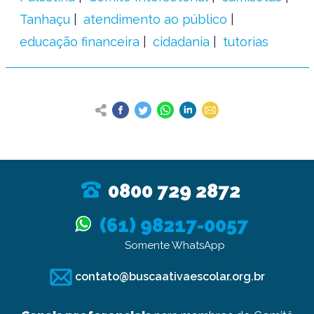
Tanhaçu
atendimento ao público
educação financeira
cidadania
tutorias
0800 729 2872
(61) 98217-0057
Somente WhatsApp
contato@buscaativaescolar.org.br