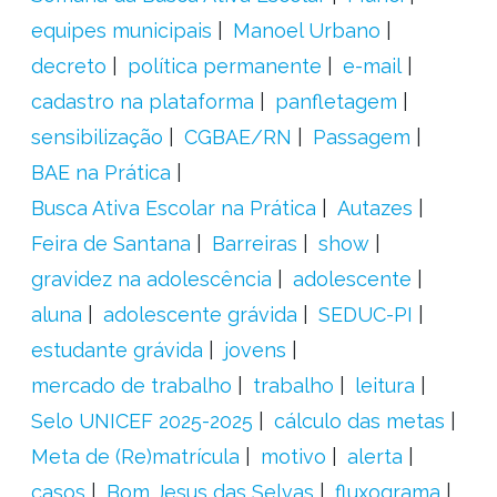
equipes municipais
Manoel Urbano
decreto
política permanente
e-mail
cadastro na plataforma
panfletagem
sensibilização
CGBAE/RN
Passagem
BAE na Prática
Busca Ativa Escolar na Prática
Autazes
Feira de Santana
Barreiras
show
gravidez na adolescência
adolescente
aluna
adolescente grávida
SEDUC-PI
estudante grávida
jovens
mercado de trabalho
trabalho
leitura
Selo UNICEF 2025-2025
cálculo das metas
Meta de (Re)matrícula
motivo
alerta
casos
Bom Jesus das Selvas
fluxograma