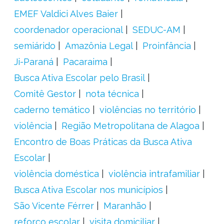
EMEF Valdici Alves Baier
coordenador operacional
SEDUC-AM
semiárido
Amazônia Legal
Proinfância
Ji-Paraná
Pacaraima
Busca Ativa Escolar pelo Brasil
Comitê Gestor
nota técnica
caderno temático
violências no território
violência
Região Metropolitana de Alagoa
Encontro de Boas Práticas da Busca Ativa
Escolar
violência doméstica
violência intrafamiliar
Busca Ativa Escolar nos municípios
São Vicente Férrer
Maranhão
reforço escolar
visita domiciliar