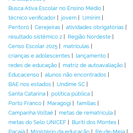
Busca Ativa Escolar no Ensino Médio
técnico verificador
jovem
Umirim
Peritoró
Cerejeiras
atividades obrigatórias
resultado sistêmico 2
Região Nordeste
Censo Escolar 2025
matrículas
crianças e adolescentes
lançamento
redes de educação
matriz de autoavaliação
Educacenso
alunos não encontrados
BAE nos estados
Undime SC
Santa Catarina
política pública
Porto Franco
Maragogi
famílias
Campanha Voltaê
metas de rematrícula
metas do Selo UNICEF
Buriti dos Montes
Pacajá
MInistério da educação
Pé-de-Meia