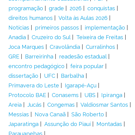
programação
grade
2026
conquistas
direitos humanos
Volta às Aulas 2026
Notícias
primeiros passos
implementação
Anadia
Cruzeiro do Sul
Teixeira de Freitas
Joca Marques
Cravolândia
Curralinhos
GRE
Barreirinha
readesão estadual
encontro pedagógico
feira popular
dissertação
UFC
Barbalha
Primavera do Leste
Igarapé-Açu
Protocolo BAE
Conasems
UBS
Ipiranga
Areia
Jucás
Congemas
Valdiosmar Santos
Messias
Nova Canaã
São Roberto
Japaratinga
Assunção do Piauí
Montadas
Parauapebas