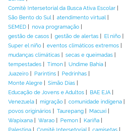
Comitê Intersetorial da Busca Ativa Escolar
São Bento do Sul
atendimento virtual
SEMED
nova programação
gestão de casos
gestão de alertas
El niño
Super el niño
eventos climáticos extremos
mudanças climáticas
secas e queimadas
tempestades
Timon
Undime Bahia
Juazeiro
Parintins
Pedrinhas
Monte Alegre
Simão Dias
Educação de Jovens e Adultos
BAE EJA
Venezuela
migração
comunidade indígena
povos originários
Taurepang
Macuxi
Wapixana
Warao
Pemon
Kariña
Palestina
Comitê Intersetorial
camisetas