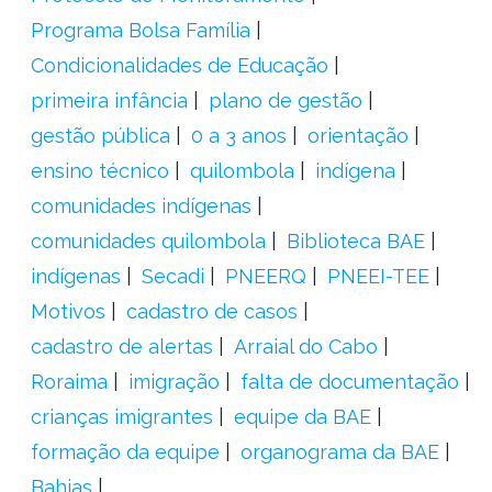
Programa Bolsa Família
Condicionalidades de Educação
primeira infância
plano de gestão
gestão pública
0 a 3 anos
orientação
ensino técnico
quilombola
indígena
comunidades indígenas
comunidades quilombola
Biblioteca BAE
indígenas
Secadi
PNEERQ
PNEEI-TEE
Motivos
cadastro de casos
cadastro de alertas
Arraial do Cabo
Roraima
imigração
falta de documentação
crianças imigrantes
equipe da BAE
formação da equipe
organograma da BAE
Bahias