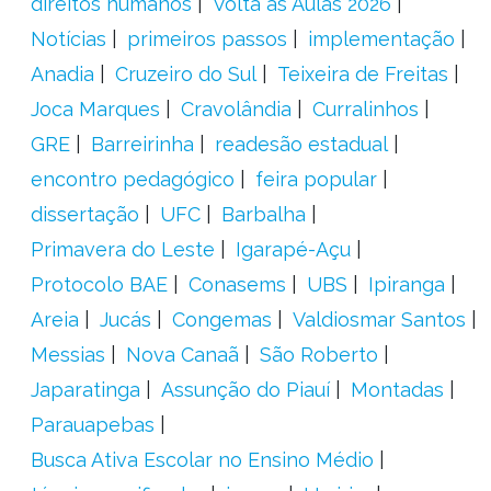
direitos humanos
Volta às Aulas 2026
Notícias
primeiros passos
implementação
Anadia
Cruzeiro do Sul
Teixeira de Freitas
Joca Marques
Cravolândia
Curralinhos
GRE
Barreirinha
readesão estadual
encontro pedagógico
feira popular
dissertação
UFC
Barbalha
Primavera do Leste
Igarapé-Açu
Protocolo BAE
Conasems
UBS
Ipiranga
Areia
Jucás
Congemas
Valdiosmar Santos
Messias
Nova Canaã
São Roberto
Japaratinga
Assunção do Piauí
Montadas
Parauapebas
Busca Ativa Escolar no Ensino Médio