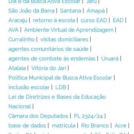
Dia B da Busca Ativa Escolar
Jaru
São João da Barra
Santana
Amapá
Aracaju
retorno à escola
curso EAD
EAD
AVA
Ambiente Virtual de Aprendizagem
Curralinho
visitas domiciliares
agentes comunitários de saúde
agentes de combate às endemias
Uruará
Atalaia
Vitória do Jari
Política Municipal de Busca Ativa Escolar
inclusão escolar
LDB
Lei de Diretrizes e Bases da Educação
Nacional
Câmara dos Deputados
PL 2324/24
base de dados
matrícula
Rio Branco
Acre