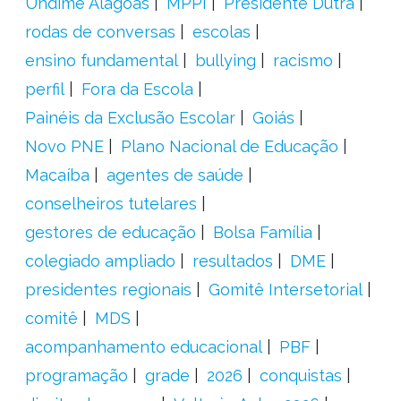
Undime Alagoas
MPPI
Presidente Dutra
rodas de conversas
escolas
ensino fundamental
bullying
racismo
perfil
Fora da Escola
Painéis da Exclusão Escolar
Goiás
Novo PNE
Plano Nacional de Educação
Macaíba
agentes de saúde
conselheiros tutelares
gestores de educação
Bolsa Família
colegiado ampliado
resultados
DME
presidentes regionais
Gomitê Intersetorial
comitê
MDS
acompanhamento educacional
PBF
programação
grade
2026
conquistas