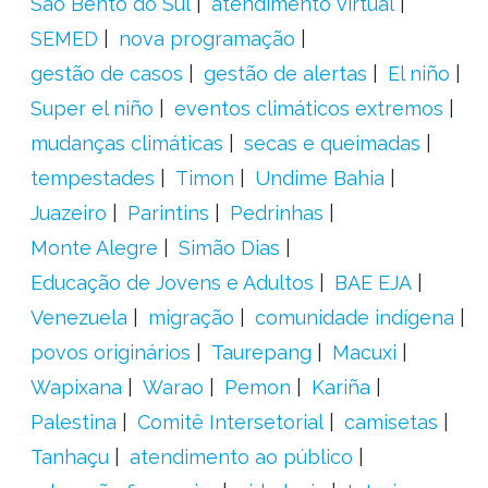
São Bento do Sul
atendimento virtual
SEMED
nova programação
gestão de casos
gestão de alertas
El niño
Super el niño
eventos climáticos extremos
mudanças climáticas
secas e queimadas
tempestades
Timon
Undime Bahia
Juazeiro
Parintins
Pedrinhas
Monte Alegre
Simão Dias
Educação de Jovens e Adultos
BAE EJA
Venezuela
migração
comunidade indígena
povos originários
Taurepang
Macuxi
Wapixana
Warao
Pemon
Kariña
Palestina
Comitê Intersetorial
camisetas
Tanhaçu
atendimento ao público