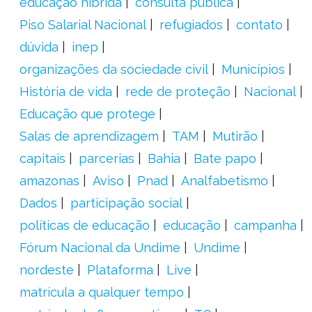
educação híbrida
consulta pública
Piso Salarial Nacional
refugiados
contato
dúvida
inep
organizações da sociedade civil
Municípios
História de vida
rede de proteção
Nacional
Educação que protege
Salas de aprendizagem
TAM
Mutirão
capitais
parcerias
Bahia
Bate papo
amazonas
Aviso
Pnad
Analfabetismo
Dados
participação social
políticas de educação
educação
campanha
Fórum Nacional da Undime
Undime
nordeste
Plataforma
Live
matrícula a qualquer tempo