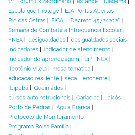
11º Fórum Extraordinário
estande
Diadema
Escola que Protege
EJA Portas Abertas
Rio das Ostras
FICAI
Decreto 4572/2026
Semana de Combate à Infrequência Escolar
FNEX
desigualdades
desigualdades sociais
indicadores
indicador de atendimento
indicador de aprendizagem
11º FNEX
Teotônio Vilela
mesa temática
educação resiliente
seca
enchente
Ibipeba
Queimados
cursos autoinstrucionais
Cariacica
Jaicós
Porto de Pedras
Águia Branca
Protocolo de Monitoramento
Programa Bolsa Família