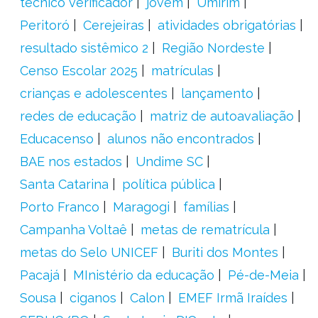
técnico verificador
jovem
Umirim
Peritoró
Cerejeiras
atividades obrigatórias
resultado sistêmico 2
Região Nordeste
Censo Escolar 2025
matrículas
crianças e adolescentes
lançamento
redes de educação
matriz de autoavaliação
Educacenso
alunos não encontrados
BAE nos estados
Undime SC
Santa Catarina
política pública
Porto Franco
Maragogi
famílias
Campanha Voltaê
metas de rematrícula
metas do Selo UNICEF
Buriti dos Montes
Pacajá
MInistério da educação
Pé-de-Meia
Sousa
ciganos
Calon
EMEF Irmã Iraídes