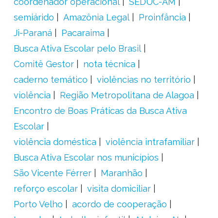
coordenador operacional
SEDUC-AM
semiárido
Amazônia Legal
Proinfância
Ji-Paraná
Pacaraima
Busca Ativa Escolar pelo Brasil
Comitê Gestor
nota técnica
caderno temático
violências no território
violência
Região Metropolitana de Alagoa
Encontro de Boas Práticas da Busca Ativa
Escolar
violência doméstica
violência intrafamiliar
Busca Ativa Escolar nos municípios
São Vicente Férrer
Maranhão
reforço escolar
visita domiciliar
Porto Velho
acordo de cooperação