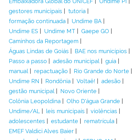
Embaixadora Global do UNICEF
Undime PI
gestores municipais
tutoria
formação continuada
Undime BA
Undime ES
Undime MT
Gaepe GO
Caminhos da Reportagem
Águas Lindas de Goiás
BAE nos municípios
Passo a passo
adesão municipal
guia
manual
repactuação
Rio Grande do Norte
Undime RN
Rondônia
Voltaê!
adesão
gestão municipal
Novo Oriente
Colônia Leopoldina
Olho D'água Grande
Undime/AL
leis municipais
violências
adolescentes
estudante
rematrícula
EMEF Valdici Alves Baier