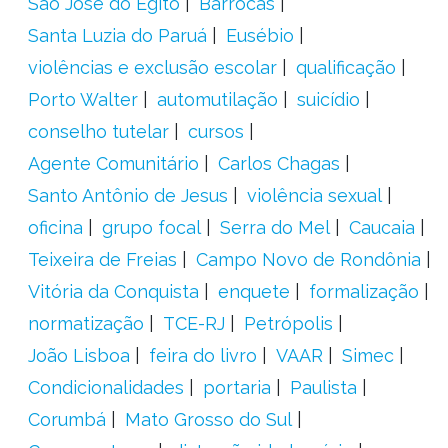
São José do Egito
Barrocas
Santa Luzia do Paruá
Eusébio
violências e exclusão escolar
qualificação
Porto Walter
automutilação
suicídio
conselho tutelar
cursos
Agente Comunitário
Carlos Chagas
Santo Antônio de Jesus
violência sexual
oficina
grupo focal
Serra do Mel
Caucaia
Teixeira de Freias
Campo Novo de Rondônia
Vitória da Conquista
enquete
formalização
normatização
TCE-RJ
Petrópolis
João Lisboa
feira do livro
VAAR
Simec
Condicionalidades
portaria
Paulista
Corumbá
Mato Grosso do Sul