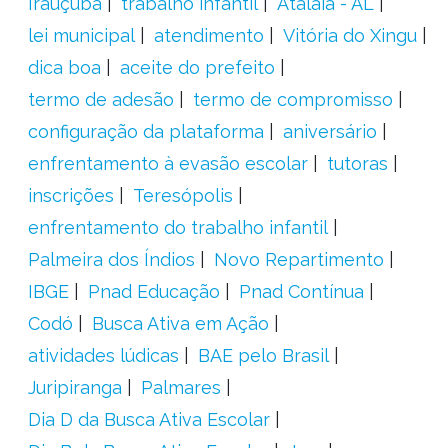
Irauçuba
trabalho infantil
Atalaia - AL
lei municipal
atendimento
Vitória do Xingu
dica boa
aceite do prefeito
termo de adesão
termo de compromisso
configuração da plataforma
aniversário
enfrentamento à evasão escolar
tutoras
inscrições
Teresópolis
enfrentamento do trabalho infantil
Palmeira dos Índios
Novo Repartimento
IBGE
Pnad Educação
Pnad Contínua
Codó
Busca Ativa em Ação
atividades lúdicas
BAE pelo Brasil
Juripiranga
Palmares
Dia D da Busca Ativa Escolar