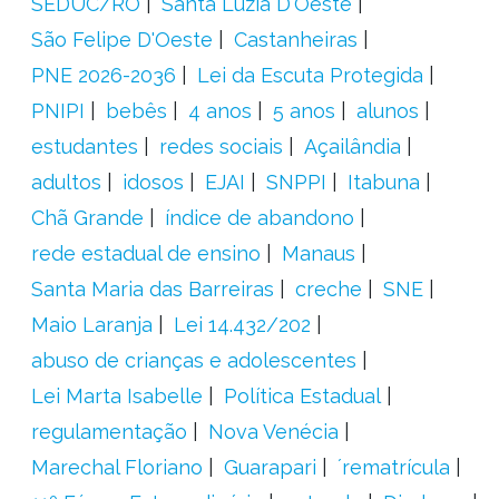
SEDUC/RO
Santa Luzia D'Oeste
São Felipe D'Oeste
Castanheiras
PNE 2026-2036
Lei da Escuta Protegida
PNIPI
bebês
4 anos
5 anos
alunos
estudantes
redes sociais
Açailândia
adultos
idosos
EJAI
SNPPI
Itabuna
Chã Grande
índice de abandono
rede estadual de ensino
Manaus
Santa Maria das Barreiras
creche
SNE
Maio Laranja
Lei 14.432/202
abuso de crianças e adolescentes
Lei Marta Isabelle
Política Estadual
regulamentação
Nova Venécia
Marechal Floriano
Guarapari
´rematrícula