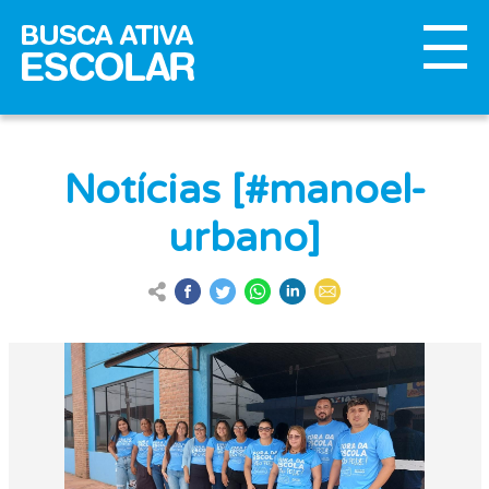
Notícias [#manoel-
urbano]