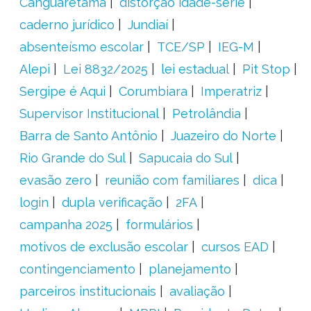
Canguaretama
distorção idade-série
caderno jurídico
Jundiaí
absenteísmo escolar
TCE/SP
IEG-M
Alepi
Lei 8832/2025
lei estadual
Pit Stop
Sergipe é Aqui
Corumbiara
Imperatriz
Supervisor Institucional
Petrolândia
Barra de Santo Antônio
Juazeiro do Norte
Rio Grande do Sul
Sapucaia do Sul
evasão zero
reunião com familiares
dica
login
dupla verificação
2FA
campanha 2025
formulários
motivos de exclusão escolar
cursos EAD
contingenciamento
planejamento
parceiros institucionais
avaliação