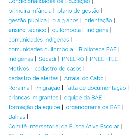
Condicionalidades de Educação
primeira infância
plano de gestão
gestão pública
0 a 3 anos
orientação
ensino técnico
quilombola
indígena
comunidades indígenas
comunidades quilombola
Biblioteca BAE
indígenas
Secadi
PNEERQ
PNEEI-TEE
Motivos
cadastro de casos
cadastro de alertas
Arraial do Cabo
Roraima
imigração
falta de documentação
crianças imigrantes
equipe da BAE
formação da equipe
organograma da BAE
Bahias
Comitê Intersetorial da Busca Ativa Escolar