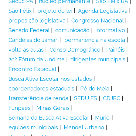
Seduc PA
núcleo permanente
São Félix BA
São Félix
projeto de lei
Agenda Legislativa
proposição legislativa
Congresso Nacional
Senado Federal
comunicação
informativo
Candeias do Jamari
permanência na escola
volta ás aulas
Censo Demográfico
Painéis
20º Fórum da Undime
dirigentes municipais
Encontro Estadual
Busca Ativa Escolar nos estados
coordenadores estaduais
Pé de Meia
transferência de renda
SEDU ES
CDJBC
Funpaes
Minas Gerais
Semana da Busca Ativa Escolar
Murici
equipes municipais
Manoel Urbano