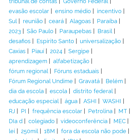
tribunal de contas
Governo Federal
evasão escolar
ensino médio
incentivo
Sul
reunião
ceará
Alagoas
Paraíba
2023
São Paulo
Paraupebas
Brasil
desafios
Espírito Santo
universalização
Caxias
Piauí
2024
Sergipe
aprendizagem
alfabetização
fórum regional
Fóruns estaduais
Fórum Regional Undime
Gravatá
Belém
dia da escola
escola
distrito federal
educação especial
água
ASHI
WASHI
RJ
PI
frequência escolar
Petrolina
MT
DIa d
colegiado
videoconferência
MEC
lei
250mil
18M
fora da escola não pode