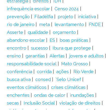
estratégia
direitos
IDH
infrequência escolar
Censo 2024
prevenção
Filadélfia
projeto
iniciativa
rio de janeiro
meta
levantamento
FNDE
Asserte
qualidade
orçamento
abandono escolar
ES
boas práticas
encontro
sucesso
Ibura que protege
ensino
garantias
Alertas
jovens e adultos
responsabilidade social
Mato Grosso
conferência
corrida
ações
Rio Verde
busca ativa
consed
´Selo Unicef
eventos climáticos
crises climáticas
enchentes
ondas de calor
inundações
secas
Inclusão Social
violação de direitos