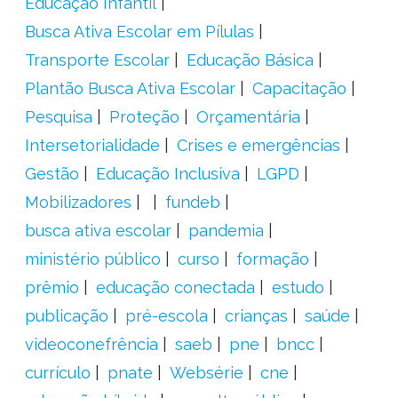
Educação Infantil
Busca Ativa Escolar em Pílulas
Transporte Escolar
Educação Básica
Plantão Busca Ativa Escolar
Capacitação
Pesquisa
Proteção
Orçamentária
Intersetorialidade
Crises e emergências
Gestão
Educação Inclusiva
LGPD
Mobilizadores
fundeb
busca ativa escolar
pandemia
ministério público
curso
formação
prêmio
educação conectada
estudo
publicação
pré-escola
crianças
saúde
videoconefrência
saeb
pne
bncc
currículo
pnate
Websérie
cne