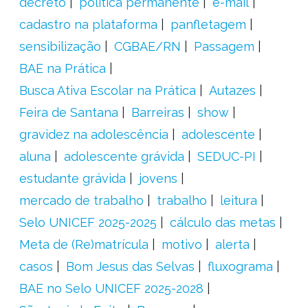
decreto
política permanente
e-mail
cadastro na plataforma
panfletagem
sensibilização
CGBAE/RN
Passagem
BAE na Prática
Busca Ativa Escolar na Prática
Autazes
Feira de Santana
Barreiras
show
gravidez na adolescência
adolescente
aluna
adolescente grávida
SEDUC-PI
estudante grávida
jovens
mercado de trabalho
trabalho
leitura
Selo UNICEF 2025-2025
cálculo das metas
Meta de (Re)matrícula
motivo
alerta
casos
Bom Jesus das Selvas
fluxograma
BAE no Selo UNICEF 2025-2028