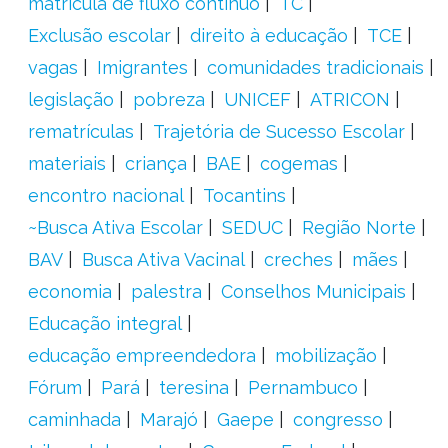
matrícula de fluxo contínuo
TC
Exclusão escolar
direito à educação
TCE
vagas
Imigrantes
comunidades tradicionais
legislação
pobreza
UNICEF
ATRICON
rematrículas
Trajetória de Sucesso Escolar
materiais
criança
BAE
cogemas
encontro nacional
Tocantins
~Busca Ativa Escolar
SEDUC
Região Norte
BAV
Busca Ativa Vacinal
creches
mães
economia
palestra
Conselhos Municipais
Educação integral
educação empreendedora
mobilização
Fórum
Pará
teresina
Pernambuco
caminhada
Marajó
Gaepe
congresso