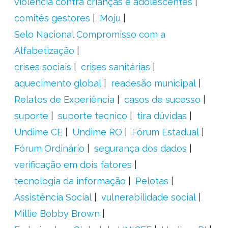
violência contra crianças e adolescentes
comitês gestores
Moju
Selo Nacional Compromisso com a
Alfabetização
crises sociais
crises sanitárias
aquecimento global
readesão municipal
Relatos de Experiência
casos de sucesso
suporte
suporte tecnico
tira dúvidas
Undime CE
Undime RO
Fórum Estadual
Fórum Ordinário
segurança dos dados
verificação em dois fatores
tecnologia da informação
Pelotas
Assistência Social
vulnerabilidade social
Millie Bobby Brown