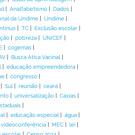
ad
Analfabetismo
Dados
onal da Undime
Undime
ntínuo
TC
Exclusão escolar
ação
pobreza
UNICEF
E
cogemas
AV
Busca Ativa Vacinal
l
educação empreendedora
pe
congresso
Sul
reunião
ceará
anto
universalização
Caxias
staduais
al
educação especial
água
videoconferência
MEC
lei
 escolar
Censo 2024