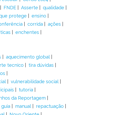
FNDE
Asserte
qualidade
 que protege
ensino
onferência
corrida
ações
ticas
enchentes
s
aquecimento global
rte tecnico
tira dúvidas
dos
ial
vulnerabilidade social
cipais
tutoria
nhos da Reportagem
guia
manual
repactuação
al
Novo Oriente