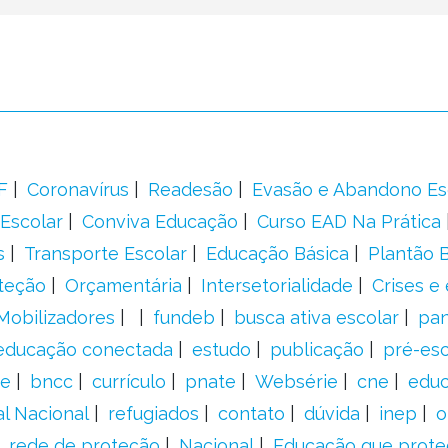
F
Coronavírus
Readesão
Evasão e Abandono Es
Escolar
Conviva Educação
Curso EAD Na Prática
s
Transporte Escolar
Educação Básica
Plantão B
teção
Orçamentária
Intersetorialidade
Crises e
Mobilizadores
fundeb
busca ativa escolar
pa
educação conectada
estudo
publicação
pré-esc
e
bncc
currículo
pnate
Websérie
cne
educ
al Nacional
refugiados
contato
dúvida
inep
o
rede de proteção
Nacional
Educação que prote