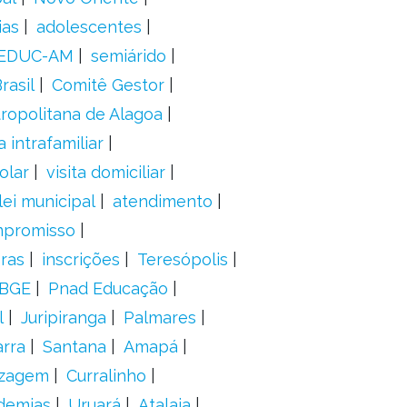
ias
adolescentes
EDUC-AM
semiárido
rasil
Comitê Gestor
ropolitana de Alagoa
a intrafamiliar
olar
visita domiciliar
lei municipal
atendimento
mpromisso
oras
inscrições
Teresópolis
IBGE
Pnad Educação
l
Juripiranga
Palmares
arra
Santana
Amapá
izagem
Curralinho
demias
Uruará
Atalaia