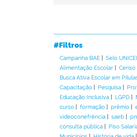
#Filtros
Campanha BAE
Selo UNICE
Alimentação Escolar
Censo 
Busca Ativa Escolar em Pílula
Capacitação
Pesquisa
Pro
Educação Inclusiva
LGPD
curso
formação
prêmio
videoconefrência
saeb
pn
consulta pública
Piso Salari
Municípios
História de vida