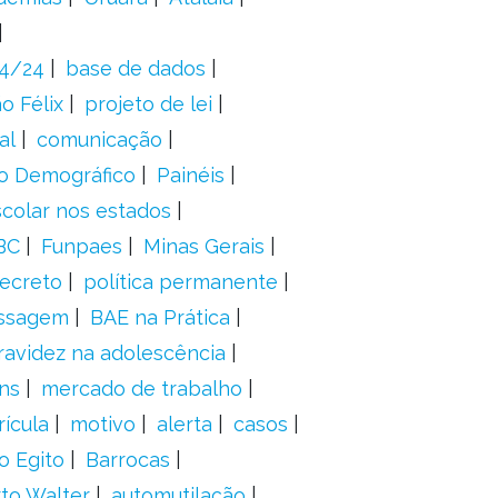
24/24
base de dados
o Félix
projeto de lei
al
comunicação
o Demográfico
Painéis
scolar nos estados
BC
Funpaes
Minas Gerais
ecreto
política permanente
ssagem
BAE na Prática
ravidez na adolescência
ns
mercado de trabalho
ícula
motivo
alerta
casos
o Egito
Barrocas
to Walter
automutilação