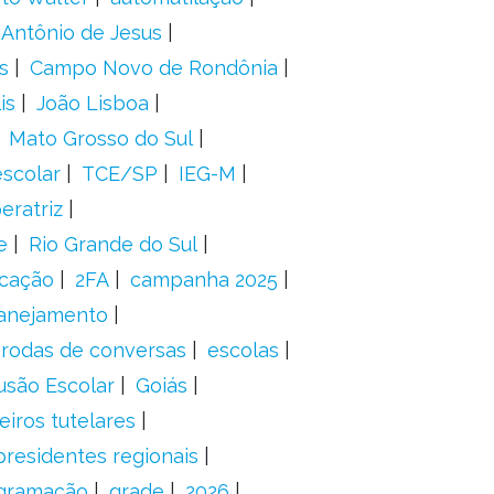
 Antônio de Jesus
s
Campo Novo de Rondônia
is
João Lisboa
Mato Grosso do Sul
scolar
TCE/SP
IEG-M
eratriz
e
Rio Grande do Sul
icação
2FA
campanha 2025
anejamento
rodas de conversas
escolas
usão Escolar
Goiás
eiros tutelares
presidentes regionais
gramação
grade
2026