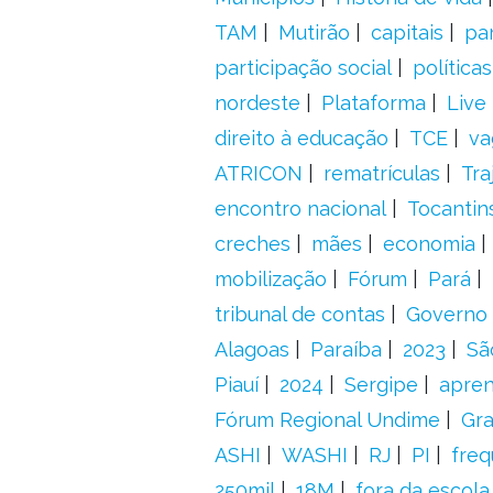
TAM
Mutirão
capitais
pa
participação social
política
nordeste
Plataforma
Live
direito à educação
TCE
va
ATRICON
rematrículas
Tra
encontro nacional
Tocantin
creches
mães
economia
mobilização
Fórum
Pará
tribunal de contas
Governo 
Alagoas
Paraíba
2023
Sã
Piauí
2024
Sergipe
apre
Fórum Regional Undime
Gra
ASHI
WASHI
RJ
PI
freq
250mil
18M
fora da escol