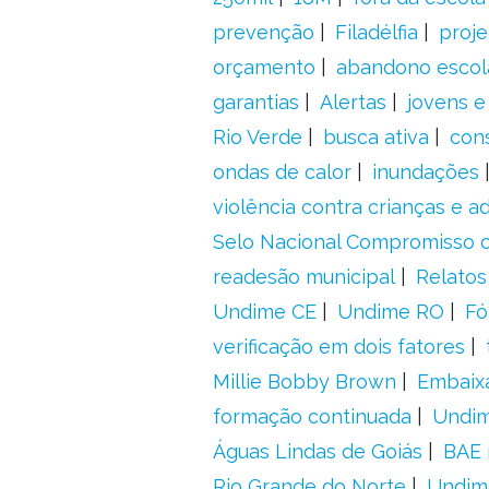
prevenção
Filadélfia
proje
orçamento
abandono escol
garantias
Alertas
jovens e
Rio Verde
busca ativa
con
ondas de calor
inundações
violência contra crianças e 
Selo Nacional Compromisso c
readesão municipal
Relatos
Undime CE
Undime RO
Fó
verificação em dois fatores
Millie Bobby Brown
Embaix
formação continuada
Undi
Águas Lindas de Goiás
BAE 
Rio Grande do Norte
Undim