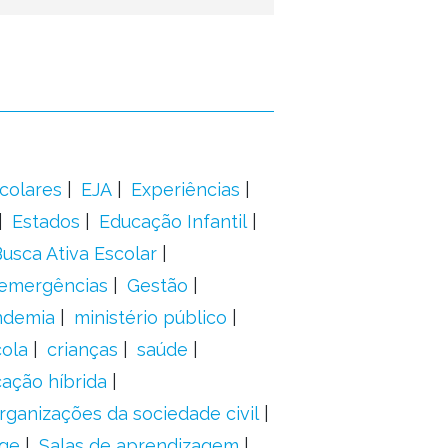
colares
EJA
Experiências
Estados
Educação Infantil
usca Ativa Escolar
 emergências
Gestão
ndemia
ministério público
ola
crianças
saúde
ação híbrida
rganizações da sociedade civil
ge
Salas de aprendizagem