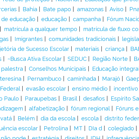
rcerias
Bahia
Bate papo
amazonas
Aviso
Pn
s de educação
educação
campanha
Fórum Naci
matrícula a qualquer tempo
matrícula de fluxo co
gas
Imigrantes
comunidades tradicionais
legisl
jetória de Sucesso Escolar
materiais
criança
BA
s
~Busca Ativa Escolar
SEDUC
Região Norte
B
palestra
Conselhos Municipais
Educação integra
teresina
Pernambuco
caminhada
Marajó
Gae
Federal
evasão escolar
ensino médio
incentivo
o Paulo
Paraupebas
Brasil
desafios
Espírito S
ndizagem
alfabetização
fórum regional
Fóruns e
vatá
Belém
dia da escola
escola
distrito feder
uência escolar
Petrolina
MT
DIa d
colegiado
a não pode
estratégia
direitos
IDH
infrequência