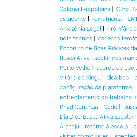
Colônia Leopoldina
Olho D'
estudante
rematrícula
EME
Amazônia Legal
Proinfância
nota técnica
caderno temát
Encontro de Boas Práticas da
Busca Ativa Escolar nos muni
Porto Velho
acordo de coo
Vitória do Xingu
dica boa
configuração da plataforma
enfrentamento do trabalho in
Pnad Contínua
Codó
Busc
Dia D da Busca Ativa Escolar
Aracaju
retorno à escola
c
visitas domiciliares
agentes 