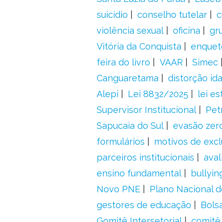
suicídio
conselho tutelar
c
violência sexual
oficina
gr
Vitória da Conquista
enquet
feira do livro
VAAR
Simec
Canguaretama
distorção id
Alepi
Lei 8832/2025
lei es
Supervisor Institucional
Pet
Sapucaia do Sul
evasão zer
formulários
motivos de excl
parceiros institucionais
aval
ensino fundamental
bullyin
Novo PNE
Plano Nacional 
gestores de educação
Bolsa
Gomitê Intersetorial
comitê