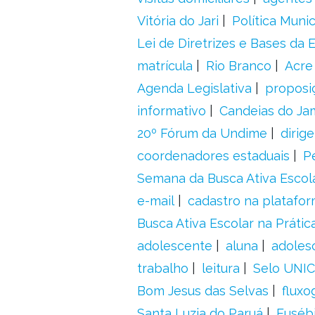
Vitória do Jari
Política Munic
Lei de Diretrizes e Bases da
matrícula
Rio Branco
Acre
Agenda Legislativa
proposiç
informativo
Candeias do Ja
20º Fórum da Undime
dirig
coordenadores estaduais
P
Semana da Busca Ativa Escol
e-mail
cadastro na platafo
Busca Ativa Escolar na Prátic
adolescente
aluna
adoles
trabalho
leitura
Selo UNIC
Bom Jesus das Selvas
fluxo
Santa Luzia do Paruá
Euséb