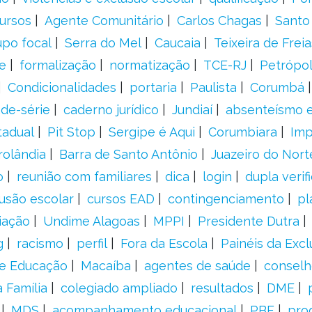
ursos
Agente Comunitário
Carlos Chagas
Santo
upo focal
Serra do Mel
Caucaia
Teixeira de Freia
e
formalização
normatização
TCE-RJ
Petrópol
Condicionalidades
portaria
Paulista
Corumbá
ade-série
caderno jurídico
Jundiaí
absenteísmo e
tadual
Pit Stop
Sergipe é Aqui
Corumbiara
Imp
rolândia
Barra de Santo Antônio
Juazeiro do Nort
o
reunião com familiares
dica
login
dupla verif
usão escolar
cursos EAD
contingenciamento
pl
iação
Undime Alagoas
MPPI
Presidente Dutra
g
racismo
perfil
Fora da Escola
Painéis da Excl
de Educação
Macaíba
agentes de saúde
conselh
 Família
colegiado ampliado
resultados
DME
MDS
acompanhamento educacional
PBF
pro