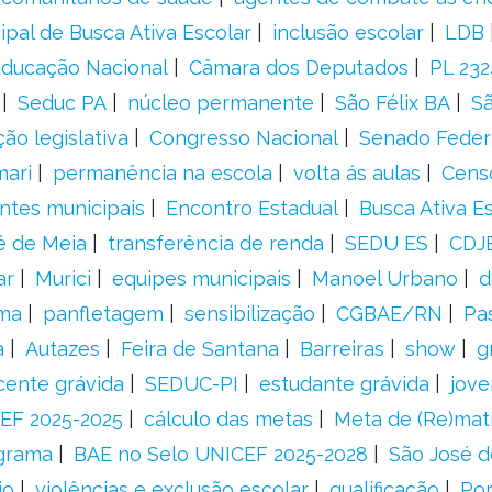
ipal de Busca Ativa Escolar
inclusão escolar
LDB
 Educação Nacional
Câmara dos Deputados
PL 23
Seduc PA
núcleo permanente
São Félix BA
Sã
ão legislativa
Congresso Nacional
Senado Feder
mari
permanência na escola
volta ás aulas
Cens
entes municipais
Encontro Estadual
Busca Ativa E
é de Meia
transferência de renda
SEDU ES
CDJ
ar
Murici
equipes municipais
Manoel Urbano
d
rma
panfletagem
sensibilização
CGBAE/RN
Pa
a
Autazes
Feira de Santana
Barreiras
show
g
cente grávida
SEDUC-PI
estudante grávida
jove
EF 2025-2025
cálculo das metas
Meta de (Re)matr
grama
BAE no Selo UNICEF 2025-2028
São José d
io
violências e exclusão escolar
qualificação
Por