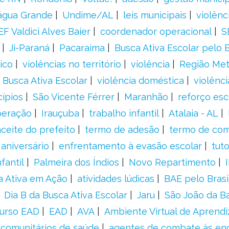
água Grande
Undime/AL
leis municipais
violênc
F Valdici Alves Baier
coordenador operacional
S
Ji-Paraná
Pacaraima
Busca Ativa Escolar pelo B
ico
violências no território
violência
Região Met
 Busca Ativa Escolar
violência doméstica
violênci
cípios
São Vicente Férrer
Maranhão
reforço esc
peração
Irauçuba
trabalho infantil
Atalaia - AL
aceite do prefeito
termo de adesão
termo de co
aniversário
enfrentamento à evasão escolar
tut
fantil
Palmeira dos Índios
Novo Repartimento
a Ativa em Ação
atividades lúdicas
BAE pelo Brasi
Dia B da Busca Ativa Escolar
Jaru
São João da B
urso EAD
EAD
AVA
Ambiente Virtual de Aprend
comunitários de saúde
agentes de combate às en