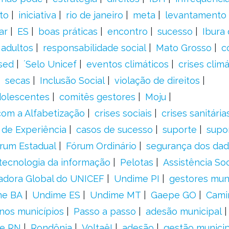
to
iniciativa
rio de janeiro
meta
levantamento
ar
ES
boas práticas
encontro
sucesso
Ibura
 adultos
responsabilidade social
Mato Grosso
c
sed
´Selo Unicef
eventos climáticos
crises climá
secas
Inclusão Social
violação de direitos
adolescentes
comitês gestores
Moju
om a Alfabetização
crises sociais
crises sanitária
 de Experiência
casos de sucesso
suporte
supo
rum Estadual
Fórum Ordinário
segurança dos da
tecnologia da informação
Pelotas
Assistência Soc
adora Global do UNICEF
Undime PI
gestores muni
me BA
Undime ES
Undime MT
Gaepe GO
Cami
nos municípios
Passo a passo
adesão municipal
e RN
Rondônia
Voltaê!
adesão
gestão municip