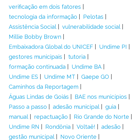
verificação em dois fatores
tecnologia da informação
Pelotas
Assistência Social
vulnerabilidade social
Millie Bobby Brown
Embaixadora Global do UNICEF
Undime PI
gestores municipais
tutoria
formação continuada
Undime BA
Undime ES
Undime MT
Gaepe GO
Caminhos da Reportagem
Águas Lindas de Goiás
BAE nos municípios
Passo a passo
adesão municipal
guia
manual
repactuação
Rio Grande do Norte
Undime RN
Rondônia
Voltaê!
adesão
gestão municipal
Novo Oriente