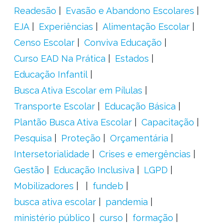
Readesão
Evasão e Abandono Escolares
EJA
Experiências
Alimentação Escolar
Censo Escolar
Conviva Educação
Curso EAD Na Prática
Estados
Educação Infantil
Busca Ativa Escolar em Pílulas
Transporte Escolar
Educação Básica
Plantão Busca Ativa Escolar
Capacitação
Pesquisa
Proteção
Orçamentária
Intersetorialidade
Crises e emergências
Gestão
Educação Inclusiva
LGPD
Mobilizadores
fundeb
busca ativa escolar
pandemia
ministério público
curso
formação