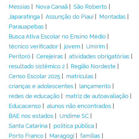
Messias
Nova Canaã
São Roberto
Japaratinga
Assunção do Piauí
Montadas
Parauapebas
Busca Ativa Escolar no Ensino Médio
técnico verificador
jovem
Umirim
Peritoró
Cerejeiras
atividades obrigatórias
resultado sistêmico 2
Região Nordeste
Censo Escolar 2025
matrículas
crianças e adolescentes
lançamento
redes de educação
matriz de autoavaliação
Educacenso
alunos não encontrados
BAE nos estados
Undime SC
Santa Catarina
política pública
Porto Franco
Maragogi
famílias