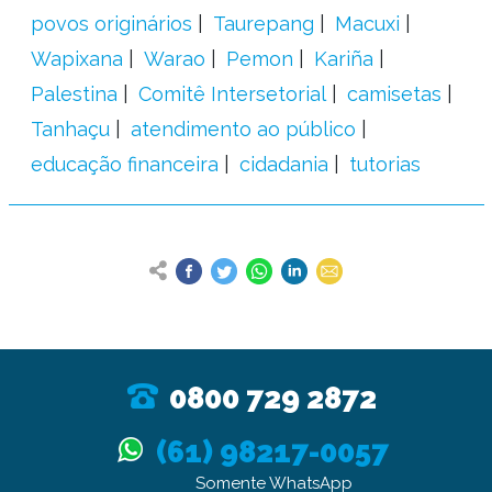
povos originários
Taurepang
Macuxi
Wapixana
Warao
Pemon
Kariña
Palestina
Comitê Intersetorial
camisetas
Tanhaçu
atendimento ao público
educação financeira
cidadania
tutorias
0800 729 2872
(61) 98217-0057
Somente WhatsApp