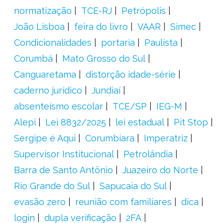
normatização
TCE-RJ
Petrópolis
João Lisboa
feira do livro
VAAR
Simec
Condicionalidades
portaria
Paulista
Corumbá
Mato Grosso do Sul
Canguaretama
distorção idade-série
caderno jurídico
Jundiaí
absenteísmo escolar
TCE/SP
IEG-M
Alepi
Lei 8832/2025
lei estadual
Pit Stop
Sergipe é Aqui
Corumbiara
Imperatriz
Supervisor Institucional
Petrolândia
Barra de Santo Antônio
Juazeiro do Norte
Rio Grande do Sul
Sapucaia do Sul
evasão zero
reunião com familiares
dica
login
dupla verificação
2FA