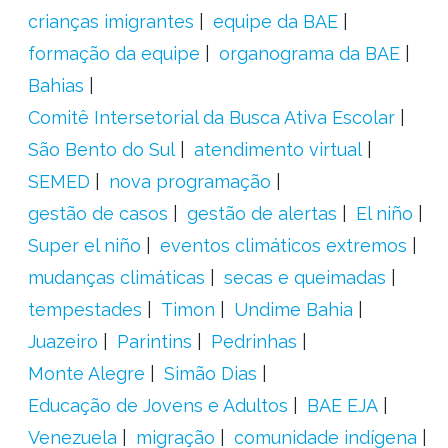
crianças imigrantes
equipe da BAE
formação da equipe
organograma da BAE
Bahias
Comitê Intersetorial da Busca Ativa Escolar
São Bento do Sul
atendimento virtual
SEMED
nova programação
gestão de casos
gestão de alertas
El niño
Super el niño
eventos climáticos extremos
mudanças climáticas
secas e queimadas
tempestades
Timon
Undime Bahia
Juazeiro
Parintins
Pedrinhas
Monte Alegre
Simão Dias
Educação de Jovens e Adultos
BAE EJA
Venezuela
migração
comunidade indígena