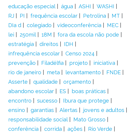
educação especial
água
ASHI
WASHI
RJ
PI
frequência escolar
Petrolina
MT
DIa d
colegiado
videoconferência
MEC
lei
250mil
18M
fora da escola não pode
estratégia
direitos
IDH
infrequência escolar
Censo 2024
prevenção
Filadélfia
projeto
iniciativa
rio de janeiro
meta
levantamento
FNDE
Asserte
qualidade
orçamento
abandono escolar
ES
boas práticas
encontro
sucesso
Ibura que protege
ensino
garantias
Alertas
jovens e adultos
responsabilidade social
Mato Grosso
conferência
corrida
ações
Rio Verde