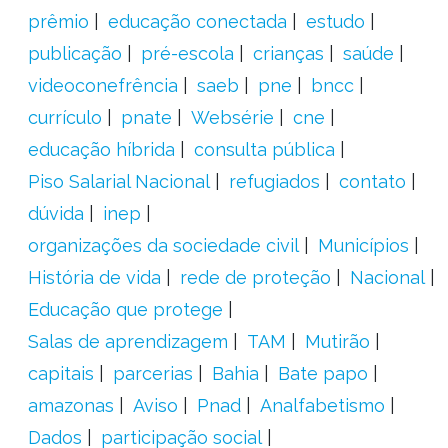
prêmio
educação conectada
estudo
publicação
pré-escola
crianças
saúde
videoconefrência
saeb
pne
bncc
currículo
pnate
Websérie
cne
educação híbrida
consulta pública
Piso Salarial Nacional
refugiados
contato
dúvida
inep
organizações da sociedade civil
Municípios
História de vida
rede de proteção
Nacional
Educação que protege
Salas de aprendizagem
TAM
Mutirão
capitais
parcerias
Bahia
Bate papo
amazonas
Aviso
Pnad
Analfabetismo
Dados
participação social