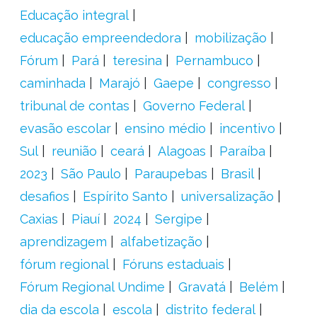
Educação integral
educação empreendedora
mobilização
Fórum
Pará
teresina
Pernambuco
caminhada
Marajó
Gaepe
congresso
tribunal de contas
Governo Federal
evasão escolar
ensino médio
incentivo
Sul
reunião
ceará
Alagoas
Paraíba
2023
São Paulo
Paraupebas
Brasil
desafios
Espírito Santo
universalização
Caxias
Piauí
2024
Sergipe
aprendizagem
alfabetização
fórum regional
Fóruns estaduais
Fórum Regional Undime
Gravatá
Belém
dia da escola
escola
distrito federal