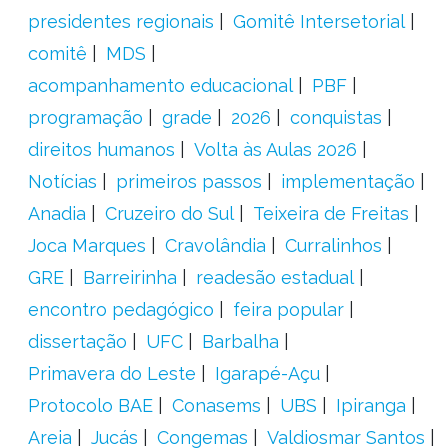
presidentes regionais
Gomitê Intersetorial
comitê
MDS
acompanhamento educacional
PBF
programação
grade
2026
conquistas
direitos humanos
Volta às Aulas 2026
Notícias
primeiros passos
implementação
Anadia
Cruzeiro do Sul
Teixeira de Freitas
Joca Marques
Cravolândia
Curralinhos
GRE
Barreirinha
readesão estadual
encontro pedagógico
feira popular
dissertação
UFC
Barbalha
Primavera do Leste
Igarapé-Açu
Protocolo BAE
Conasems
UBS
Ipiranga
Areia
Jucás
Congemas
Valdiosmar Santos