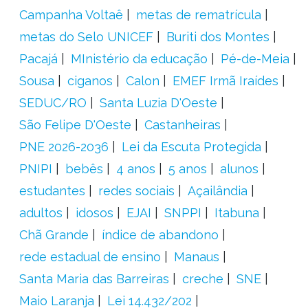
Campanha Voltaê
metas de rematrícula
metas do Selo UNICEF
Buriti dos Montes
Pacajá
MInistério da educação
Pé-de-Meia
Sousa
ciganos
Calon
EMEF Irmã Iraídes
SEDUC/RO
Santa Luzia D'Oeste
São Felipe D'Oeste
Castanheiras
PNE 2026-2036
Lei da Escuta Protegida
PNIPI
bebês
4 anos
5 anos
alunos
estudantes
redes sociais
Açailândia
adultos
idosos
EJAI
SNPPI
Itabuna
Chã Grande
índice de abandono
rede estadual de ensino
Manaus
Santa Maria das Barreiras
creche
SNE
Maio Laranja
Lei 14.432/202