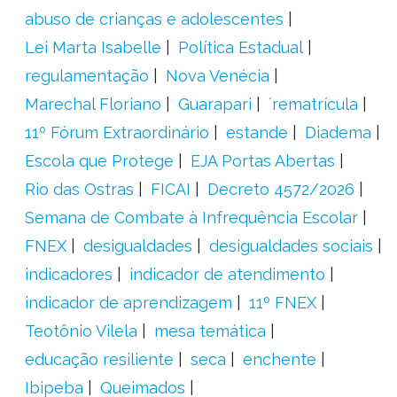
abuso de crianças e adolescentes
Lei Marta Isabelle
Política Estadual
regulamentação
Nova Venécia
Marechal Floriano
Guarapari
´rematrícula
11º Fórum Extraordinário
estande
Diadema
Escola que Protege
EJA Portas Abertas
Rio das Ostras
FICAI
Decreto 4572/2026
Semana de Combate à Infrequência Escolar
FNEX
desigualdades
desigualdades sociais
indicadores
indicador de atendimento
indicador de aprendizagem
11º FNEX
Teotônio Vilela
mesa temática
educação resiliente
seca
enchente
Ibipeba
Queimados