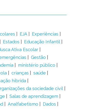
colares
EJA
Experiências
Estados
Educação Infantil
usca Ativa Escolar
 emergências
Gestão
ndemia
ministério público
ola
crianças
saúde
ação híbrida
rganizações da sociedade civil
ge
Salas de aprendizagem
ad
Analfabetismo
Dados