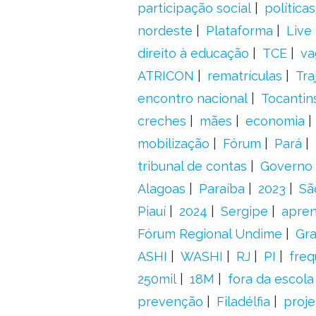
participação social
política
nordeste
Plataforma
Live
direito à educação
TCE
va
ATRICON
rematrículas
Tra
encontro nacional
Tocantin
creches
mães
economia
mobilização
Fórum
Pará
tribunal de contas
Governo 
Alagoas
Paraíba
2023
Sã
Piauí
2024
Sergipe
apre
Fórum Regional Undime
Gra
ASHI
WASHI
RJ
PI
freq
250mil
18M
fora da escol
prevenção
Filadélfia
proje