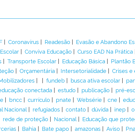
F
Coronavírus
Readesão
Evasão e Abandono Es
Escolar
Conviva Educação
Curso EAD Na Prática
s
Transporte Escolar
Educação Básica
Plantão B
teção
Orçamentária
Intersetorialidade
Crises e
Mobilizadores
fundeb
busca ativa escolar
pa
educação conectada
estudo
publicação
pré-esc
e
bncc
currículo
pnate
Websérie
cne
educ
al Nacional
refugiados
contato
dúvida
inep
o
rede de proteção
Nacional
Educação que prote
rcerias
Bahia
Bate papo
amazonas
Aviso
Pn