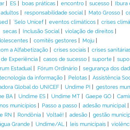
ar
ES
boas práticas
encontro
sucesso
Ibura
 adultos
responsabilidade social
Mato Grosso
c
sed
´Selo Unicef
eventos climáticos
crises climá
secas
Inclusão Social
violação de direitos
adolescentes
comitês gestores
Moju
om a Alfabetização
crises sociais
crises sanitária
 de Experiência
casos de sucesso
suporte
supo
rum Estadual
Fórum Ordinário
segurança dos da
tecnologia da informação
Pelotas
Assistência Soc
adora Global do UNICEF
Undime PI
gestores muni
me BA
Undime ES
Undime MT
Gaepe GO
Cami
nos municípios
Passo a passo
adesão municipal
e RN
Rondônia
Voltaê!
adesão
gestão municip
água Grande
Undime/AL
leis municipais
violênc