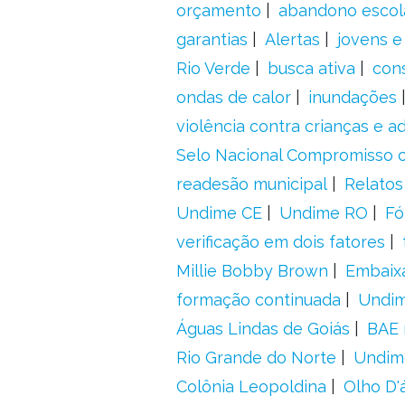
orçamento
abandono escol
garantias
Alertas
jovens e
Rio Verde
busca ativa
con
ondas de calor
inundações
violência contra crianças e 
Selo Nacional Compromisso c
readesão municipal
Relatos
Undime CE
Undime RO
Fó
verificação em dois fatores
Millie Bobby Brown
Embaix
formação continuada
Undi
Águas Lindas de Goiás
BAE 
Rio Grande do Norte
Undim
Colônia Leopoldina
Olho D'