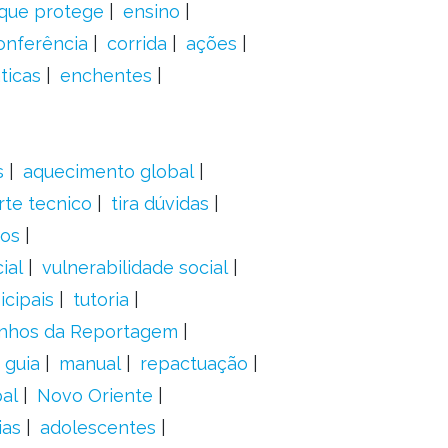
 que protege
ensino
onferência
corrida
ações
ticas
enchentes
s
aquecimento global
rte tecnico
tira dúvidas
dos
ial
vulnerabilidade social
cipais
tutoria
nhos da Reportagem
guia
manual
repactuação
al
Novo Oriente
ias
adolescentes