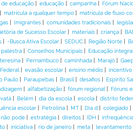
s de educação
educação
campanha
Fórum Naci
matrícula a qualquer tempo
matrícula de fluxo co
gas
Imigrantes
comunidades tradicionais
legisl
jetória de Sucesso Escolar
materiais
criança
BA
s
~Busca Ativa Escolar
SEDUC
Região Norte
B
palestra
Conselhos Municipais
Educação integra
teresina
Pernambuco
caminhada
Marajó
Gae
Federal
evasão escolar
ensino médio
incentivo
o Paulo
Paraupebas
Brasil
desafios
Espírito S
ndizagem
alfabetização
fórum regional
Fóruns e
vatá
Belém
dia da escola
escola
distrito feder
uência escolar
Petrolina
MT
DIa d
colegiado
a não pode
estratégia
direitos
IDH
infrequência
to
iniciativa
rio de janeiro
meta
levantamento