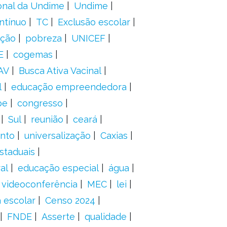
onal da Undime
Undime
ntínuo
TC
Exclusão escolar
ação
pobreza
UNICEF
E
cogemas
AV
Busca Ativa Vacinal
l
educação empreendedora
pe
congresso
Sul
reunião
ceará
anto
universalização
Caxias
staduais
al
educação especial
água
videoconferência
MEC
lei
 escolar
Censo 2024
FNDE
Asserte
qualidade