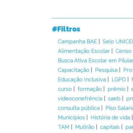
#Filtros
Campanha BAE
Selo UNICE
Alimentação Escolar
Censo 
Busca Ativa Escolar em Pílula
Capacitação
Pesquisa
Pro
Educação Inclusiva
LGPD
curso
formação
prêmio
videoconefrência
saeb
pn
consulta pública
Piso Salari
Municípios
História de vida
TAM
Mutirão
capitais
pa