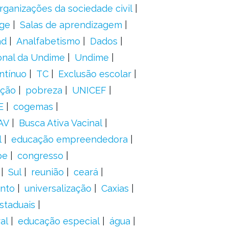
rganizações da sociedade civil
ge
Salas de aprendizagem
ad
Analfabetismo
Dados
onal da Undime
Undime
ntínuo
TC
Exclusão escolar
ação
pobreza
UNICEF
E
cogemas
AV
Busca Ativa Vacinal
l
educação empreendedora
pe
congresso
Sul
reunião
ceará
anto
universalização
Caxias
staduais
al
educação especial
água