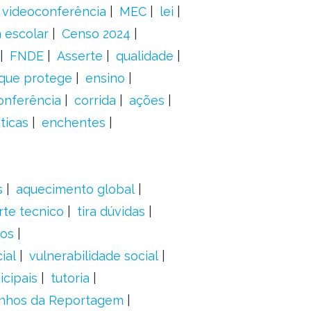
videoconferência
MEC
lei
 escolar
Censo 2024
FNDE
Asserte
qualidade
 que protege
ensino
onferência
corrida
ações
ticas
enchentes
s
aquecimento global
rte tecnico
tira dúvidas
dos
ial
vulnerabilidade social
cipais
tutoria
nhos da Reportagem