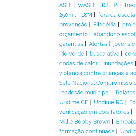
ASHI
WASHI
RJ
PI
freq
250mil
18M
fora da escol
prevenção
Filadélfia
proje
orçamento
abandono escol
garantias
Alertas
jovens e
Rio Verde
busca ativa
con
ondas de calor
inundações
violência contra crianças e 
Selo Nacional Compromisso c
readesão municipal
Relatos
Undime CE
Undime RO
Fó
verificação em dois fatores
Millie Bobby Brown
Embaix
formação continuada
Undi