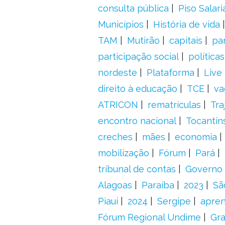
consulta pública
Piso Salari
Municípios
História de vida
TAM
Mutirão
capitais
pa
participação social
política
nordeste
Plataforma
Live
direito à educação
TCE
va
ATRICON
rematrículas
Tra
encontro nacional
Tocantin
creches
mães
economia
mobilização
Fórum
Pará
tribunal de contas
Governo 
Alagoas
Paraíba
2023
Sã
Piauí
2024
Sergipe
apre
Fórum Regional Undime
Gra