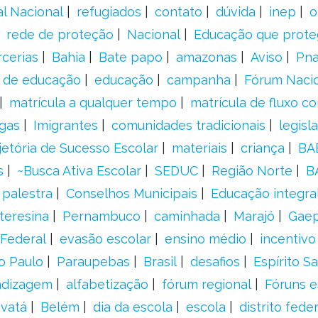
al Nacional
refugiados
contato
dúvida
inep
o
rede de proteção
Nacional
Educação que prote
rcerias
Bahia
Bate papo
amazonas
Aviso
Pn
s de educação
educação
campanha
Fórum Naci
matrícula a qualquer tempo
matrícula de fluxo co
gas
Imigrantes
comunidades tradicionais
legisl
jetória de Sucesso Escolar
materiais
criança
BA
s
~Busca Ativa Escolar
SEDUC
Região Norte
B
palestra
Conselhos Municipais
Educação integra
teresina
Pernambuco
caminhada
Marajó
Gae
Federal
evasão escolar
ensino médio
incentivo
o Paulo
Paraupebas
Brasil
desafios
Espírito S
ndizagem
alfabetização
fórum regional
Fóruns e
vatá
Belém
dia da escola
escola
distrito feder