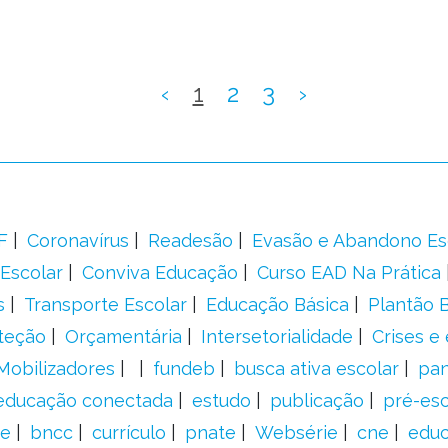
‹
1
2
3
›
F
Coronavírus
Readesão
Evasão e Abandono Es
Escolar
Conviva Educação
Curso EAD Na Prática
s
Transporte Escolar
Educação Básica
Plantão B
teção
Orçamentária
Intersetorialidade
Crises e
Mobilizadores
fundeb
busca ativa escolar
pa
educação conectada
estudo
publicação
pré-esc
e
bncc
currículo
pnate
Websérie
cne
educ