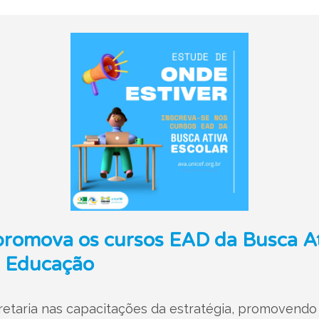
romova os cursos EAD da Busca Ati
à Educação
retaria nas capacitações da estratégia, promovend