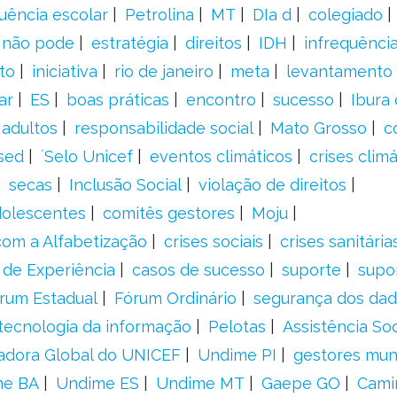
uência escolar
Petrolina
MT
DIa d
colegiado
a não pode
estratégia
direitos
IDH
infrequência
to
iniciativa
rio de janeiro
meta
levantamento
ar
ES
boas práticas
encontro
sucesso
Ibura
 adultos
responsabilidade social
Mato Grosso
c
sed
´Selo Unicef
eventos climáticos
crises climá
secas
Inclusão Social
violação de direitos
adolescentes
comitês gestores
Moju
om a Alfabetização
crises sociais
crises sanitária
 de Experiência
casos de sucesso
suporte
supo
rum Estadual
Fórum Ordinário
segurança dos da
tecnologia da informação
Pelotas
Assistência Soc
adora Global do UNICEF
Undime PI
gestores muni
me BA
Undime ES
Undime MT
Gaepe GO
Cami