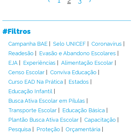
‹
1
2
3
›
#Filtros
Campanha BAE
Selo UNICEF
Coronavírus
Readesão
Evasão e Abandono Escolares
EJA
Experiências
Alimentação Escolar
Censo Escolar
Conviva Educação
Curso EAD Na Prática
Estados
Educação Infantil
Busca Ativa Escolar em Pílulas
Transporte Escolar
Educação Básica
Plantão Busca Ativa Escolar
Capacitação
Pesquisa
Proteção
Orçamentária