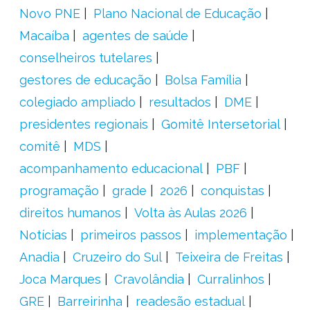
Novo PNE
Plano Nacional de Educação
Macaíba
agentes de saúde
conselheiros tutelares
gestores de educação
Bolsa Família
colegiado ampliado
resultados
DME
presidentes regionais
Gomitê Intersetorial
comitê
MDS
acompanhamento educacional
PBF
programação
grade
2026
conquistas
direitos humanos
Volta às Aulas 2026
Notícias
primeiros passos
implementação
Anadia
Cruzeiro do Sul
Teixeira de Freitas
Joca Marques
Cravolândia
Curralinhos
GRE
Barreirinha
readesão estadual