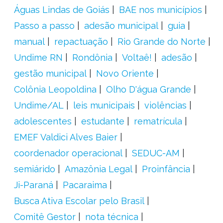
Águas Lindas de Goiás
BAE nos municípios
Passo a passo
adesão municipal
guia
manual
repactuação
Rio Grande do Norte
Undime RN
Rondônia
Voltaê!
adesão
gestão municipal
Novo Oriente
Colônia Leopoldina
Olho D'água Grande
Undime/AL
leis municipais
violências
adolescentes
estudante
rematrícula
EMEF Valdici Alves Baier
coordenador operacional
SEDUC-AM
semiárido
Amazônia Legal
Proinfância
Ji-Paraná
Pacaraima
Busca Ativa Escolar pelo Brasil
Comitê Gestor
nota técnica