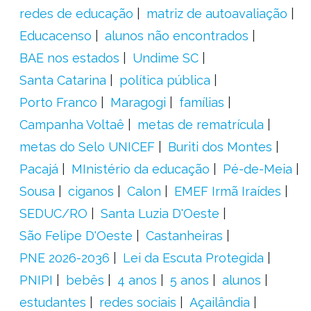
redes de educação
matriz de autoavaliação
Educacenso
alunos não encontrados
BAE nos estados
Undime SC
Santa Catarina
política pública
Porto Franco
Maragogi
famílias
Campanha Voltaê
metas de rematrícula
metas do Selo UNICEF
Buriti dos Montes
Pacajá
MInistério da educação
Pé-de-Meia
Sousa
ciganos
Calon
EMEF Irmã Iraídes
SEDUC/RO
Santa Luzia D'Oeste
São Felipe D'Oeste
Castanheiras
PNE 2026-2036
Lei da Escuta Protegida
PNIPI
bebês
4 anos
5 anos
alunos
estudantes
redes sociais
Açailândia