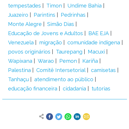
tempestades
Timon
Undime Bahia
Juazeiro
Parintins
Pedrinhas
Monte Alegre
Simão Dias
Educação de Jovens e Adultos
BAE EJA
Venezuela
migração
comunidade indígena
povos originários
Taurepang
Macuxi
Wapixana
Warao
Pemon
Kariña
Palestina
Comitê Intersetorial
camisetas
Tanhaçu
atendimento ao público
educação financeira
cidadania
tutorias