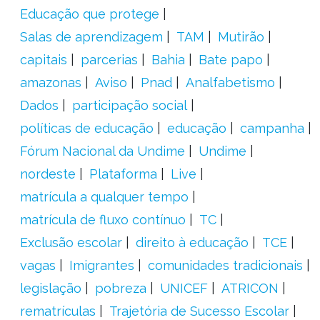
Educação que protege
Salas de aprendizagem
TAM
Mutirão
capitais
parcerias
Bahia
Bate papo
amazonas
Aviso
Pnad
Analfabetismo
Dados
participação social
políticas de educação
educação
campanha
Fórum Nacional da Undime
Undime
nordeste
Plataforma
Live
matrícula a qualquer tempo
matrícula de fluxo contínuo
TC
Exclusão escolar
direito à educação
TCE
vagas
Imigrantes
comunidades tradicionais
legislação
pobreza
UNICEF
ATRICON
rematrículas
Trajetória de Sucesso Escolar