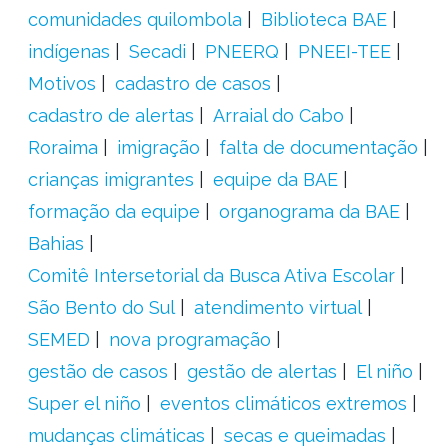
comunidades quilombola
Biblioteca BAE
indígenas
Secadi
PNEERQ
PNEEI-TEE
Motivos
cadastro de casos
cadastro de alertas
Arraial do Cabo
Roraima
imigração
falta de documentação
crianças imigrantes
equipe da BAE
formação da equipe
organograma da BAE
Bahias
Comitê Intersetorial da Busca Ativa Escolar
São Bento do Sul
atendimento virtual
SEMED
nova programação
gestão de casos
gestão de alertas
El niño
Super el niño
eventos climáticos extremos
mudanças climáticas
secas e queimadas