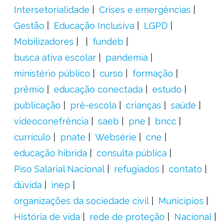
Intersetorialidade
Crises e emergências
Gestão
Educação Inclusiva
LGPD
Mobilizadores
fundeb
busca ativa escolar
pandemia
ministério público
curso
formação
prêmio
educação conectada
estudo
publicação
pré-escola
crianças
saúde
videoconefrência
saeb
pne
bncc
currículo
pnate
Websérie
cne
educação híbrida
consulta pública
Piso Salarial Nacional
refugiados
contato
dúvida
inep
organizações da sociedade civil
Municípios
História de vida
rede de proteção
Nacional