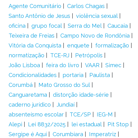
Agente Comunitário
Carlos Chagas
Santo Antônio de Jesus
violência sexual
oficina
grupo focal
Serra do Mel
Caucaia
Teixeira de Freias
Campo Novo de Rondônia
Vitória da Conquista
enquete
formalização
normatização
TCE-RJ
Petrópolis
João Lisboa
feira do livro
VAAR
Simec
Condicionalidades
portaria
Paulista
Corumbá
Mato Grosso do Sul
Canguaretama
distorção idade-série
caderno jurídico
Jundiaí
absenteísmo escolar
TCE/SP
IEG-M
Alepi
Lei 8832/2025
lei estadual
Pit Stop
Sergipe é Aqui
Corumbiara
Imperatriz