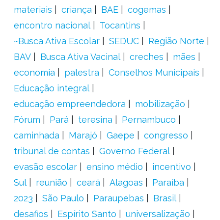
materiais
criança
BAE
cogemas
encontro nacional
Tocantins
~Busca Ativa Escolar
SEDUC
Região Norte
BAV
Busca Ativa Vacinal
creches
mães
economia
palestra
Conselhos Municipais
Educação integral
educação empreendedora
mobilização
Fórum
Pará
teresina
Pernambuco
caminhada
Marajó
Gaepe
congresso
tribunal de contas
Governo Federal
evasão escolar
ensino médio
incentivo
Sul
reunião
ceará
Alagoas
Paraíba
2023
São Paulo
Paraupebas
Brasil
desafios
Espírito Santo
universalização