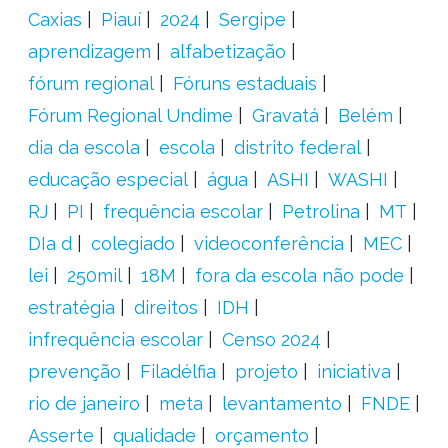
Caxias
Piauí
2024
Sergipe
aprendizagem
alfabetização
fórum regional
Fóruns estaduais
Fórum Regional Undime
Gravatá
Belém
dia da escola
escola
distrito federal
educação especial
água
ASHI
WASHI
RJ
PI
frequência escolar
Petrolina
MT
DIa d
colegiado
videoconferência
MEC
lei
250mil
18M
fora da escola não pode
estratégia
direitos
IDH
infrequência escolar
Censo 2024
prevenção
Filadélfia
projeto
iniciativa
rio de janeiro
meta
levantamento
FNDE
Asserte
qualidade
orçamento