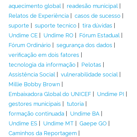
aquecimento global
readesão municipal
Relatos de Experiência
casos de sucesso
suporte
suporte tecnico
tira dúvidas
Undime CE
Undime RO
Fórum Estadual
Fórum Ordinário
segurança dos dados
verificação em dois fatores
tecnologia da informação
Pelotas
Assistência Social
vulnerabilidade social
Millie Bobby Brown
Embaixadora Global do UNICEF
Undime PI
gestores municipais
tutoria
formação continuada
Undime BA
Undime ES
Undime MT
Gaepe GO
Caminhos da Reportagem