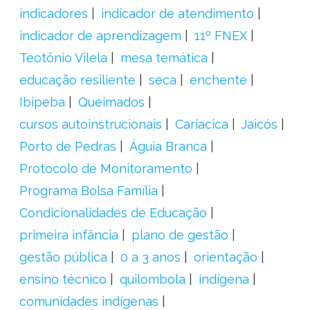
indicadores
indicador de atendimento
indicador de aprendizagem
11º FNEX
Teotônio Vilela
mesa temática
educação resiliente
seca
enchente
Ibipeba
Queimados
cursos autoinstrucionais
Cariacica
Jaicós
Porto de Pedras
Águia Branca
Protocolo de Monitoramento
Programa Bolsa Família
Condicionalidades de Educação
primeira infância
plano de gestão
gestão pública
0 a 3 anos
orientação
ensino técnico
quilombola
indígena
comunidades indígenas