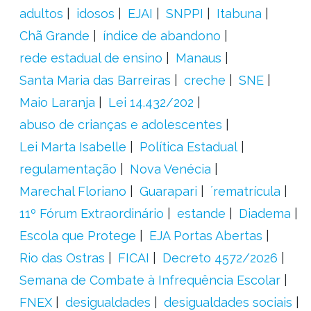
adultos
idosos
EJAI
SNPPI
Itabuna
Chã Grande
índice de abandono
rede estadual de ensino
Manaus
Santa Maria das Barreiras
creche
SNE
Maio Laranja
Lei 14.432/202
abuso de crianças e adolescentes
Lei Marta Isabelle
Política Estadual
regulamentação
Nova Venécia
Marechal Floriano
Guarapari
´rematrícula
11º Fórum Extraordinário
estande
Diadema
Escola que Protege
EJA Portas Abertas
Rio das Ostras
FICAI
Decreto 4572/2026
Semana de Combate à Infrequência Escolar
FNEX
desigualdades
desigualdades sociais