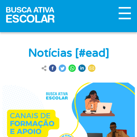
Notícias [#ead]