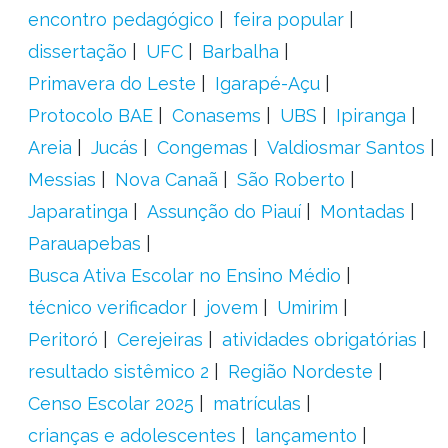
encontro pedagógico
feira popular
dissertação
UFC
Barbalha
Primavera do Leste
Igarapé-Açu
Protocolo BAE
Conasems
UBS
Ipiranga
Areia
Jucás
Congemas
Valdiosmar Santos
Messias
Nova Canaã
São Roberto
Japaratinga
Assunção do Piauí
Montadas
Parauapebas
Busca Ativa Escolar no Ensino Médio
técnico verificador
jovem
Umirim
Peritoró
Cerejeiras
atividades obrigatórias
resultado sistêmico 2
Região Nordeste
Censo Escolar 2025
matrículas
crianças e adolescentes
lançamento