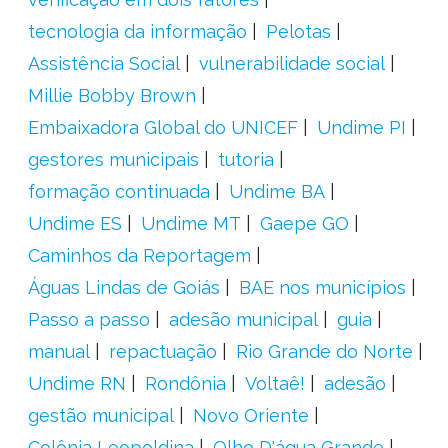
tecnologia da informação
Pelotas
Assistência Social
vulnerabilidade social
Millie Bobby Brown
Embaixadora Global do UNICEF
Undime PI
gestores municipais
tutoria
formação continuada
Undime BA
Undime ES
Undime MT
Gaepe GO
Caminhos da Reportagem
Águas Lindas de Goiás
BAE nos municípios
Passo a passo
adesão municipal
guia
manual
repactuação
Rio Grande do Norte
Undime RN
Rondônia
Voltaê!
adesão
gestão municipal
Novo Oriente
Colônia Leopoldina
Olho D'água Grande