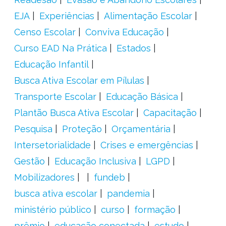
EJA
Experiências
Alimentação Escolar
Censo Escolar
Conviva Educação
Curso EAD Na Prática
Estados
Educação Infantil
Busca Ativa Escolar em Pílulas
Transporte Escolar
Educação Básica
Plantão Busca Ativa Escolar
Capacitação
Pesquisa
Proteção
Orçamentária
Intersetorialidade
Crises e emergências
Gestão
Educação Inclusiva
LGPD
Mobilizadores
fundeb
busca ativa escolar
pandemia
ministério público
curso
formação
prêmio
educação conectada
estudo