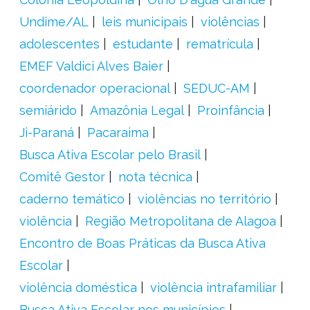
Undime/AL
leis municipais
violências
adolescentes
estudante
rematrícula
EMEF Valdici Alves Baier
coordenador operacional
SEDUC-AM
semiárido
Amazônia Legal
Proinfância
Ji-Paraná
Pacaraima
Busca Ativa Escolar pelo Brasil
Comitê Gestor
nota técnica
caderno temático
violências no território
violência
Região Metropolitana de Alagoa
Encontro de Boas Práticas da Busca Ativa
Escolar
violência doméstica
violência intrafamiliar
Busca Ativa Escolar nos municípios