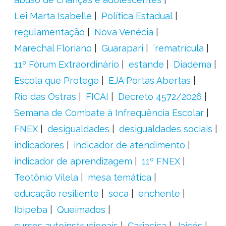
Lei Marta Isabelle
Política Estadual
regulamentação
Nova Venécia
Marechal Floriano
Guarapari
´rematrícula
11º Fórum Extraordinário
estande
Diadema
Escola que Protege
EJA Portas Abertas
Rio das Ostras
FICAI
Decreto 4572/2026
Semana de Combate à Infrequência Escolar
FNEX
desigualdades
desigualdades sociais
indicadores
indicador de atendimento
indicador de aprendizagem
11º FNEX
Teotônio Vilela
mesa temática
educação resiliente
seca
enchente
Ibipeba
Queimados
cursos autoinstrucionais
Cariacica
Jaicós