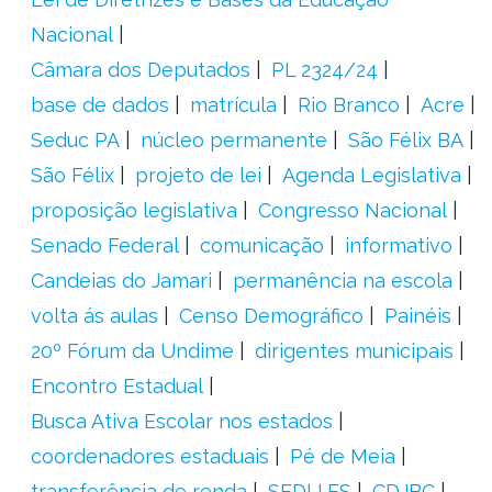
Nacional
Câmara dos Deputados
PL 2324/24
base de dados
matrícula
Rio Branco
Acre
Seduc PA
núcleo permanente
São Félix BA
São Félix
projeto de lei
Agenda Legislativa
proposição legislativa
Congresso Nacional
Senado Federal
comunicação
informativo
Candeias do Jamari
permanência na escola
volta ás aulas
Censo Demográfico
Painéis
20º Fórum da Undime
dirigentes municipais
Encontro Estadual
Busca Ativa Escolar nos estados
coordenadores estaduais
Pé de Meia
transferência de renda
SEDU ES
CDJBC