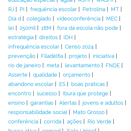
RJ
PI
frequência escolar
Petrolina
MT
DIa d
colegiado
videoconferência
MEC
lei
250mil
18M
fora da escola não pode
estratégia
direitos
IDH
infrequência escolar
Censo 2024
prevenção
Filadélfia
projeto
iniciativa
rio de janeiro
meta
levantamento
FNDE
Asserte
qualidade
orçamento
abandono escolar
ES
boas práticas
encontro
sucesso
Ibura que protege
ensino
garantias
Alertas
jovens e adultos
responsabilidade social
Mato Grosso
conferência
corrida
ações
Rio Verde
busca ativa
consed
´Selo Unicef