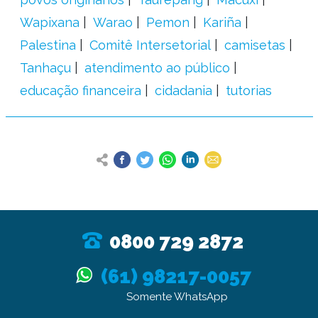
Wapixana
Warao
Pemon
Kariña
Palestina
Comitê Intersetorial
camisetas
Tanhaçu
atendimento ao público
educação financeira
cidadania
tutorias
0800 729 2872
(61) 98217-0057
Somente WhatsApp