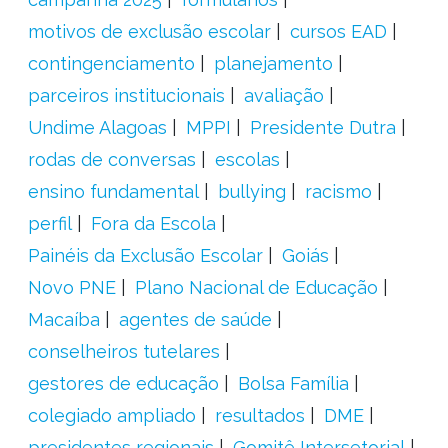
motivos de exclusão escolar
cursos EAD
contingenciamento
planejamento
parceiros institucionais
avaliação
Undime Alagoas
MPPI
Presidente Dutra
rodas de conversas
escolas
ensino fundamental
bullying
racismo
perfil
Fora da Escola
Painéis da Exclusão Escolar
Goiás
Novo PNE
Plano Nacional de Educação
Macaíba
agentes de saúde
conselheiros tutelares
gestores de educação
Bolsa Família
colegiado ampliado
resultados
DME
presidentes regionais
Gomitê Intersetorial