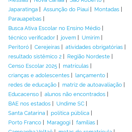
Japaratinga
Assunção do Piauí
Montadas
Parauapebas
Busca Ativa Escolar no Ensino Médio
técnico verificador
jovem
Umirim
Peritoró
Cerejeiras
atividades obrigatórias
resultado sistêmico 2
Região Nordeste
Censo Escolar 2025
matrículas
crianças e adolescentes
lançamento
redes de educação
matriz de autoavaliação
Educacenso
alunos não encontrados
BAE nos estados
Undime SC
Santa Catarina
política pública
Porto Franco
Maragogi
famílias
Campanha Voltaê
metas de rematrícula