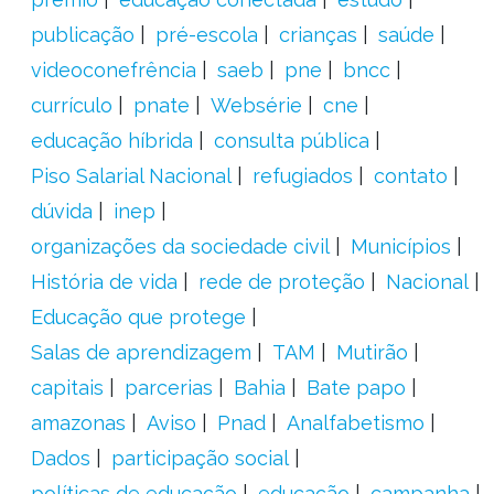
publicação
pré-escola
crianças
saúde
videoconefrência
saeb
pne
bncc
currículo
pnate
Websérie
cne
educação híbrida
consulta pública
Piso Salarial Nacional
refugiados
contato
dúvida
inep
organizações da sociedade civil
Municípios
História de vida
rede de proteção
Nacional
Educação que protege
Salas de aprendizagem
TAM
Mutirão
capitais
parcerias
Bahia
Bate papo
amazonas
Aviso
Pnad
Analfabetismo
Dados
participação social
políticas de educação
educação
campanha