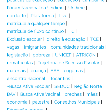
Fórum Nacional da Undime
Undime
nordeste
Plataforma
Live
matrícula a qualquer tempo
matrícula de fluxo contínuo
TC
Exclusão escolar
direito à educação
TCE
vagas
Imigrantes
comunidades tradicionais
legislação
pobreza
UNICEF
ATRICON
rematrículas
Trajetória de Sucesso Escolar
materiais
criança
BAE
cogemas
encontro nacional
Tocantins
~Busca Ativa Escolar
SEDUC
Região Norte
BAV
Busca Ativa Vacinal
creches
mães
economia
palestra
Conselhos Municipais
Educação integral