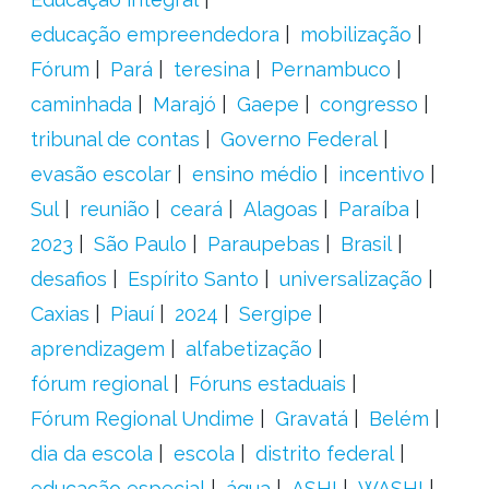
educação empreendedora
mobilização
Fórum
Pará
teresina
Pernambuco
caminhada
Marajó
Gaepe
congresso
tribunal de contas
Governo Federal
evasão escolar
ensino médio
incentivo
Sul
reunião
ceará
Alagoas
Paraíba
2023
São Paulo
Paraupebas
Brasil
desafios
Espírito Santo
universalização
Caxias
Piauí
2024
Sergipe
aprendizagem
alfabetização
fórum regional
Fóruns estaduais
Fórum Regional Undime
Gravatá
Belém
dia da escola
escola
distrito federal
educação especial
água
ASHI
WASHI