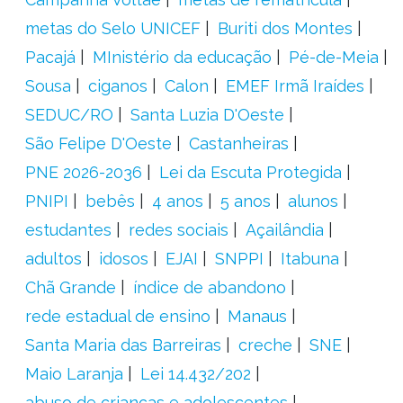
metas do Selo UNICEF
Buriti dos Montes
Pacajá
MInistério da educação
Pé-de-Meia
Sousa
ciganos
Calon
EMEF Irmã Iraídes
SEDUC/RO
Santa Luzia D'Oeste
São Felipe D'Oeste
Castanheiras
PNE 2026-2036
Lei da Escuta Protegida
PNIPI
bebês
4 anos
5 anos
alunos
estudantes
redes sociais
Açailândia
adultos
idosos
EJAI
SNPPI
Itabuna
Chã Grande
índice de abandono
rede estadual de ensino
Manaus
Santa Maria das Barreiras
creche
SNE
Maio Laranja
Lei 14.432/202
abuso de crianças e adolescentes