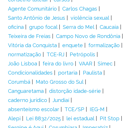
Agente Comunitário
Carlos Chagas
Santo Antônio de Jesus
violência sexual
oficina
grupo focal
Serra do Mel
Caucaia
Teixeira de Freias
Campo Novo de Rondônia
Vitória da Conquista
enquete
formalização
normatização
TCE-RJ
Petrópolis
João Lisboa
feira do livro
VAAR
Simec
Condicionalidades
portaria
Paulista
Corumbá
Mato Grosso do Sul
Canguaretama
distorção idade-série
caderno jurídico
Jundiaí
absenteísmo escolar
TCE/SP
IEG-M
Alepi
Lei 8832/2025
lei estadual
Pit Stop
Sergipe é Aqui
Corumbiara
Imperatriz