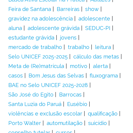
Feira de Santana
Barreiras
show
gravidez na adolescência
adolescente
aluna
adolescente grávida
SEDUC-PI
estudante grávida
jovens
mercado de trabalho
trabalho
leitura
Selo UNICEF 2025-2025
cálculo das metas
Meta de (Re)matrícula
motivo
alerta
casos
Bom Jesus das Selvas
fluxograma
BAE no Selo UNICEF 2025-2028
São José do Egito
Barrocas
Santa Luzia do Paruá
Eusébio
violências e exclusão escolar
qualificação
Porto Walter
automutilação
suicídio
conselho tutelar
cursos