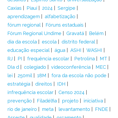
Caxias
Piauí
2024
Sergipe
aprendizagem
alfabetização
fórum regional
Fóruns estaduais
Fórum Regional Undime
Gravatá
Belém
dia da escola
escola
distrito federal
educação especial
água
ASHI
WASHI
RJ
PI
frequência escolar
Petrolina
MT
DIa d
colegiado
videoconferência
MEC
lei
250mil
18M
fora da escola não pode
estratégia
direitos
IDH
infrequência escolar
Censo 2024
prevenção
Filadélfia
projeto
iniciativa
rio de janeiro
meta
levantamento
FNDE
Asserte
qualidade
orçamento