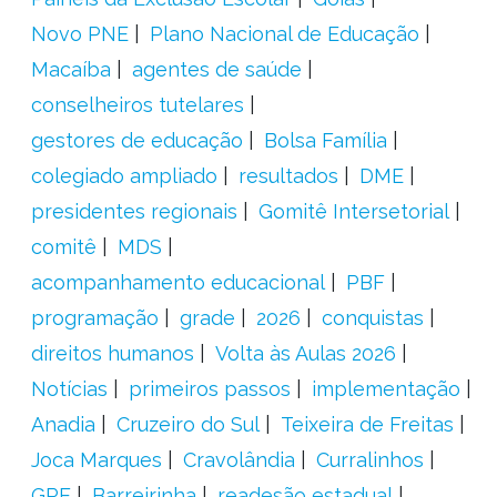
Novo PNE
Plano Nacional de Educação
Macaíba
agentes de saúde
conselheiros tutelares
gestores de educação
Bolsa Família
colegiado ampliado
resultados
DME
presidentes regionais
Gomitê Intersetorial
comitê
MDS
acompanhamento educacional
PBF
programação
grade
2026
conquistas
direitos humanos
Volta às Aulas 2026
Notícias
primeiros passos
implementação
Anadia
Cruzeiro do Sul
Teixeira de Freitas
Joca Marques
Cravolândia
Curralinhos
GRE
Barreirinha
readesão estadual