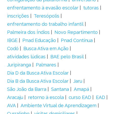
enfrentamento à evasão escolar
tutoras
inscrições
Teresópolis
enfrentamento do trabalho infantil
Palmeira dos Índios
Novo Repartimento
IBGE
Pnad Educação
Pnad Contínua
Codó
Busca Ativa em Ação
atividades lúdicas
BAE pelo Brasil
Juripiranga
Palmares
Dia D da Busca Ativa Escolar
Dia B da Busca Ativa Escolar
Jaru
São João da Barra
Santana
Amapá
Aracaju
retorno à escola
curso EAD
EAD
AVA
Ambiente Virtual de Aprendizagem
Curralinho
visitas domiciliares