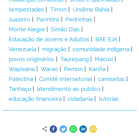
tempestades
Timon
Undime Bahia
Juazeiro
Parintins
Pedrinhas
Monte Alegre
Simão Dias
Educação de Jovens e Adultos
BAE EJA
Venezuela
migração
comunidade indígena
povos originários
Taurepang
Macuxi
Wapixana
Warao
Pemon
Kariña
Palestina
Comitê Intersetorial
camisetas
Tanhaçu
atendimento ao público
educação financeira
cidadania
tutorias