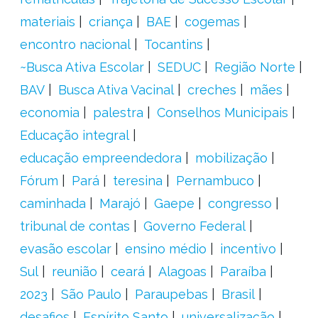
materiais
criança
BAE
cogemas
encontro nacional
Tocantins
~Busca Ativa Escolar
SEDUC
Região Norte
BAV
Busca Ativa Vacinal
creches
mães
economia
palestra
Conselhos Municipais
Educação integral
educação empreendedora
mobilização
Fórum
Pará
teresina
Pernambuco
caminhada
Marajó
Gaepe
congresso
tribunal de contas
Governo Federal
evasão escolar
ensino médio
incentivo
Sul
reunião
ceará
Alagoas
Paraíba
2023
São Paulo
Paraupebas
Brasil
desafios
Espírito Santo
universalização