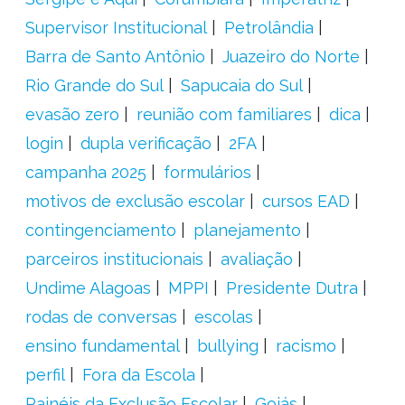
Supervisor Institucional
Petrolândia
Barra de Santo Antônio
Juazeiro do Norte
Rio Grande do Sul
Sapucaia do Sul
evasão zero
reunião com familiares
dica
login
dupla verificação
2FA
campanha 2025
formulários
motivos de exclusão escolar
cursos EAD
contingenciamento
planejamento
parceiros institucionais
avaliação
Undime Alagoas
MPPI
Presidente Dutra
rodas de conversas
escolas
ensino fundamental
bullying
racismo
perfil
Fora da Escola
Painéis da Exclusão Escolar
Goiás