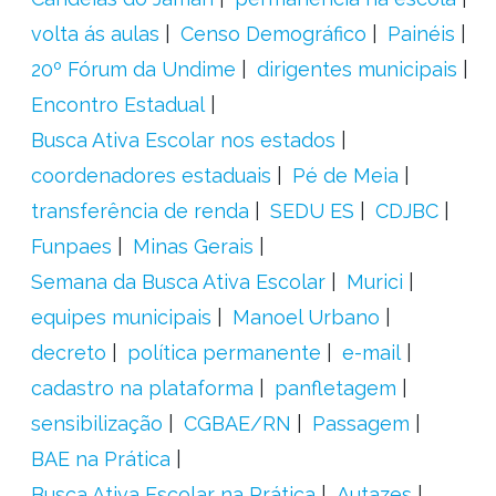
volta ás aulas
Censo Demográfico
Painéis
20º Fórum da Undime
dirigentes municipais
Encontro Estadual
Busca Ativa Escolar nos estados
coordenadores estaduais
Pé de Meia
transferência de renda
SEDU ES
CDJBC
Funpaes
Minas Gerais
Semana da Busca Ativa Escolar
Murici
equipes municipais
Manoel Urbano
decreto
política permanente
e-mail
cadastro na plataforma
panfletagem
sensibilização
CGBAE/RN
Passagem
BAE na Prática
Busca Ativa Escolar na Prática
Autazes