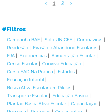
‹
1
2
›
#Filtros
Campanha BAE
Selo UNICEF
Coronavírus
Readesão
Evasão e Abandono Escolares
EJA
Experiências
Alimentação Escolar
Censo Escolar
Conviva Educação
Curso EAD Na Prática
Estados
Educação Infantil
Busca Ativa Escolar em Pílulas
Transporte Escolar
Educação Básica
Plantão Busca Ativa Escolar
Capacitação
Pesquisa
Proteção
Orçamentária