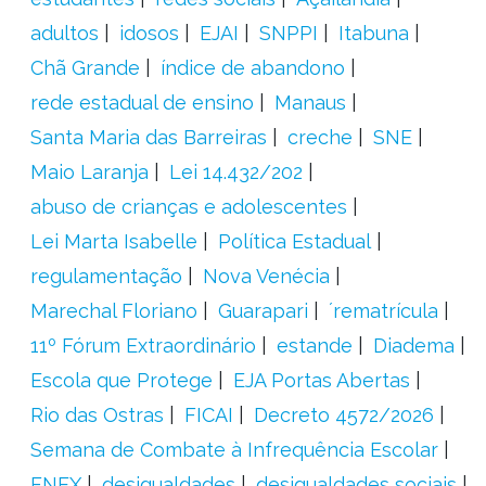
adultos
idosos
EJAI
SNPPI
Itabuna
Chã Grande
índice de abandono
rede estadual de ensino
Manaus
Santa Maria das Barreiras
creche
SNE
Maio Laranja
Lei 14.432/202
abuso de crianças e adolescentes
Lei Marta Isabelle
Política Estadual
regulamentação
Nova Venécia
Marechal Floriano
Guarapari
´rematrícula
11º Fórum Extraordinário
estande
Diadema
Escola que Protege
EJA Portas Abertas
Rio das Ostras
FICAI
Decreto 4572/2026
Semana de Combate à Infrequência Escolar
FNEX
desigualdades
desigualdades sociais