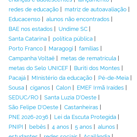
redes de educação
matriz de autoavaliação
Educacenso
alunos não encontrados
BAE nos estados
Undime SC
Santa Catarina
política pública
Porto Franco
Maragogi
famílias
Campanha Voltaê
metas de rematrícula
metas do Selo UNICEF
Buriti dos Montes
Pacajá
MInistério da educação
Pé-de-Meia
Sousa
ciganos
Calon
EMEF Irmã Iraídes
SEDUC/RO
Santa Luzia D'Oeste
São Felipe D'Oeste
Castanheiras
PNE 2026-2036
Lei da Escuta Protegida
PNIPI
bebês
4 anos
5 anos
alunos
estudantes
redes sociais
Açailândia