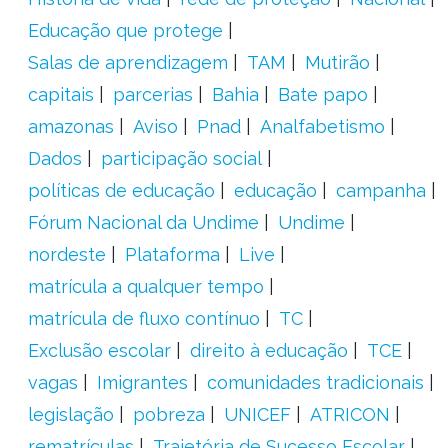
Educação que protege
Salas de aprendizagem
TAM
Mutirão
capitais
parcerias
Bahia
Bate papo
amazonas
Aviso
Pnad
Analfabetismo
Dados
participação social
políticas de educação
educação
campanha
Fórum Nacional da Undime
Undime
nordeste
Plataforma
Live
matrícula a qualquer tempo
matrícula de fluxo contínuo
TC
Exclusão escolar
direito à educação
TCE
vagas
Imigrantes
comunidades tradicionais
legislação
pobreza
UNICEF
ATRICON
rematrículas
Trajetória de Sucesso Escolar