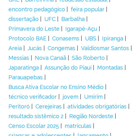
encontro pedagógico
feira popular
dissertação
UFC
Barbalha
Primavera do Leste
Igarapé-Açu
Protocolo BAE
Conasems
UBS
Ipiranga
Areia
Jucás
Congemas
Valdiosmar Santos
Messias
Nova Canaã
São Roberto
Japaratinga
Assunção do Piauí
Montadas
Parauapebas
Busca Ativa Escolar no Ensino Médio
técnico verificador
jovem
Umirim
Peritoró
Cerejeiras
atividades obrigatórias
resultado sistêmico 2
Região Nordeste
Censo Escolar 2025
matrículas
crianças e adolescentes
lançamento