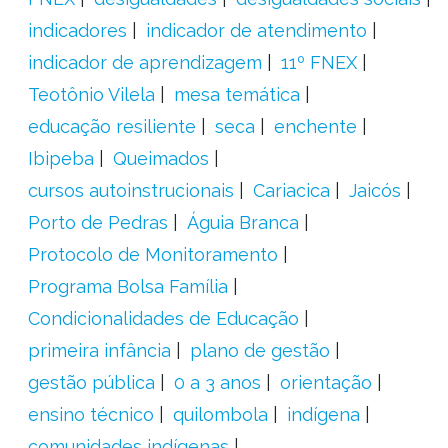
indicadores
indicador de atendimento
indicador de aprendizagem
11º FNEX
Teotônio Vilela
mesa temática
educação resiliente
seca
enchente
Ibipeba
Queimados
cursos autoinstrucionais
Cariacica
Jaicós
Porto de Pedras
Águia Branca
Protocolo de Monitoramento
Programa Bolsa Família
Condicionalidades de Educação
primeira infância
plano de gestão
gestão pública
0 a 3 anos
orientação
ensino técnico
quilombola
indígena
comunidades indígenas