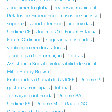
aquecimento global
readesão municipal
Relatos de Experiência
casos de sucesso
suporte
suporte tecnico
tira dúvidas
Undime CE
Undime RO
Fórum Estadual
Fórum Ordinário
segurança dos dados
verificação em dois fatores
tecnologia da informação
Pelotas
Assistência Social
vulnerabilidade social
Millie Bobby Brown
Embaixadora Global do UNICEF
Undime PI
gestores municipais
tutoria
formação continuada
Undime BA
Undime ES
Undime MT
Gaepe GO
Caminhos da Reportagem