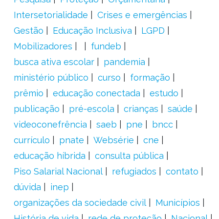
Intersetorialidade
Crises e emergências
Gestão
Educação Inclusiva
LGPD
Mobilizadores
fundeb
busca ativa escolar
pandemia
ministério público
curso
formação
prêmio
educação conectada
estudo
publicação
pré-escola
crianças
saúde
videoconefrência
saeb
pne
bncc
currículo
pnate
Websérie
cne
educação híbrida
consulta pública
Piso Salarial Nacional
refugiados
contato
dúvida
inep
organizações da sociedade civil
Municípios
História de vida
rede de proteção
Nacional