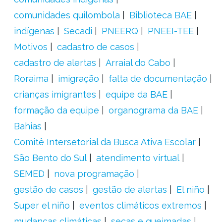
comunidades quilombola
Biblioteca BAE
indígenas
Secadi
PNEERQ
PNEEI-TEE
Motivos
cadastro de casos
cadastro de alertas
Arraial do Cabo
Roraima
imigração
falta de documentação
crianças imigrantes
equipe da BAE
formação da equipe
organograma da BAE
Bahias
Comitê Intersetorial da Busca Ativa Escolar
São Bento do Sul
atendimento virtual
SEMED
nova programação
gestão de casos
gestão de alertas
El niño
Super el niño
eventos climáticos extremos
mudanças climáticas
secas e queimadas