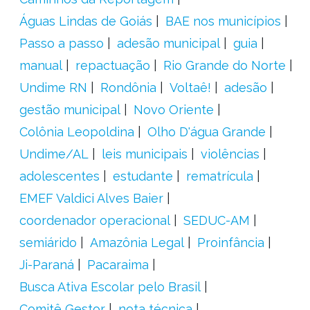
Águas Lindas de Goiás
BAE nos municípios
Passo a passo
adesão municipal
guia
manual
repactuação
Rio Grande do Norte
Undime RN
Rondônia
Voltaê!
adesão
gestão municipal
Novo Oriente
Colônia Leopoldina
Olho D'água Grande
Undime/AL
leis municipais
violências
adolescentes
estudante
rematrícula
EMEF Valdici Alves Baier
coordenador operacional
SEDUC-AM
semiárido
Amazônia Legal
Proinfância
Ji-Paraná
Pacaraima
Busca Ativa Escolar pelo Brasil
Comitê Gestor
nota técnica