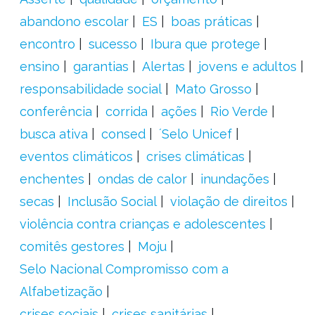
abandono escolar
ES
boas práticas
encontro
sucesso
Ibura que protege
ensino
garantias
Alertas
jovens e adultos
responsabilidade social
Mato Grosso
conferência
corrida
ações
Rio Verde
busca ativa
consed
´Selo Unicef
eventos climáticos
crises climáticas
enchentes
ondas de calor
inundações
secas
Inclusão Social
violação de direitos
violência contra crianças e adolescentes
comitês gestores
Moju
Selo Nacional Compromisso com a
Alfabetização
crises sociais
crises sanitárias