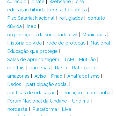
currículo
pnate
Websérie
cne
educação híbrida
consulta pública
Piso Salarial Nacional
refugiados
contato
dúvida
inep
organizações da sociedade civil
Municípios
História de vida
rede de proteção
Nacional
Educação que protege
Salas de aprendizagem
TAM
Mutirão
capitais
parcerias
Bahia
Bate papo
amazonas
Aviso
Pnad
Analfabetismo
Dados
participação social
políticas de educação
educação
campanha
Fórum Nacional da Undime
Undime
nordeste
Plataforma
Live