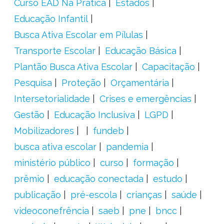
Curso EAD Na Prática
Estados
Educação Infantil
Busca Ativa Escolar em Pílulas
Transporte Escolar
Educação Básica
Plantão Busca Ativa Escolar
Capacitação
Pesquisa
Proteção
Orçamentária
Intersetorialidade
Crises e emergências
Gestão
Educação Inclusiva
LGPD
Mobilizadores
fundeb
busca ativa escolar
pandemia
ministério público
curso
formação
prêmio
educação conectada
estudo
publicação
pré-escola
crianças
saúde
videoconefrência
saeb
pne
bncc