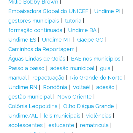
Millie Bobby Brown
Embaixadora Global do UNICEF
Undime PI
gestores municipais
tutoria
formação continuada
Undime BA
Undime ES
Undime MT
Gaepe GO
Caminhos da Reportagem
Águas Lindas de Goiás
BAE nos municípios
Passo a passo
adesão municipal
guia
manual
repactuação
Rio Grande do Norte
Undime RN
Rondônia
Voltaê!
adesão
gestão municipal
Novo Oriente
Colônia Leopoldina
Olho D'água Grande
Undime/AL
leis municipais
violências
adolescentes
estudante
rematrícula