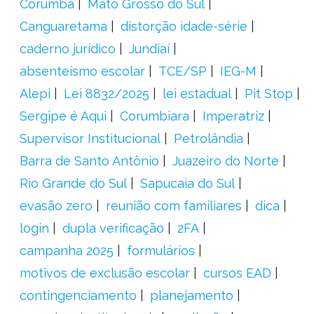
Corumbá
Mato Grosso do Sul
Canguaretama
distorção idade-série
caderno jurídico
Jundiaí
absenteísmo escolar
TCE/SP
IEG-M
Alepi
Lei 8832/2025
lei estadual
Pit Stop
Sergipe é Aqui
Corumbiara
Imperatriz
Supervisor Institucional
Petrolândia
Barra de Santo Antônio
Juazeiro do Norte
Rio Grande do Sul
Sapucaia do Sul
evasão zero
reunião com familiares
dica
login
dupla verificação
2FA
campanha 2025
formulários
motivos de exclusão escolar
cursos EAD
contingenciamento
planejamento