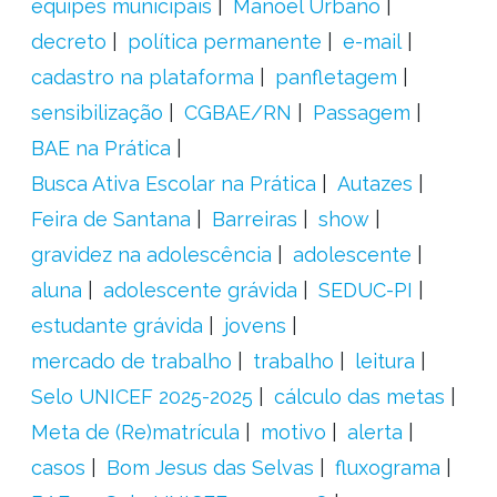
equipes municipais
Manoel Urbano
decreto
política permanente
e-mail
cadastro na plataforma
panfletagem
sensibilização
CGBAE/RN
Passagem
BAE na Prática
Busca Ativa Escolar na Prática
Autazes
Feira de Santana
Barreiras
show
gravidez na adolescência
adolescente
aluna
adolescente grávida
SEDUC-PI
estudante grávida
jovens
mercado de trabalho
trabalho
leitura
Selo UNICEF 2025-2025
cálculo das metas
Meta de (Re)matrícula
motivo
alerta
casos
Bom Jesus das Selvas
fluxograma