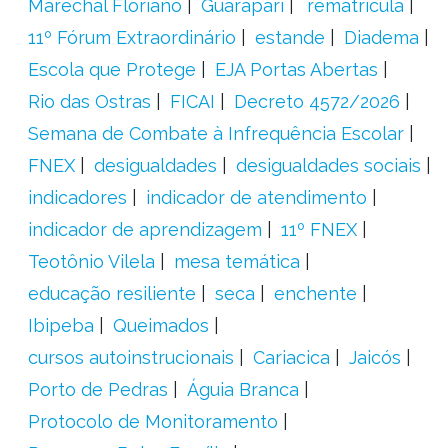
Marechal Floriano
Guarapari
´rematrícula
11º Fórum Extraordinário
estande
Diadema
Escola que Protege
EJA Portas Abertas
Rio das Ostras
FICAI
Decreto 4572/2026
Semana de Combate à Infrequência Escolar
FNEX
desigualdades
desigualdades sociais
indicadores
indicador de atendimento
indicador de aprendizagem
11º FNEX
Teotônio Vilela
mesa temática
educação resiliente
seca
enchente
Ibipeba
Queimados
cursos autoinstrucionais
Cariacica
Jaicós
Porto de Pedras
Águia Branca
Protocolo de Monitoramento