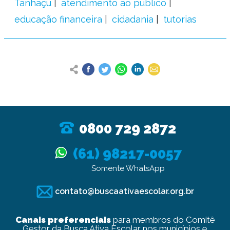
Tanhaçu
atendimento ao público
educação financeira
cidadania
tutorias
0800 729 2872
(61) 98217-0057
Somente WhatsApp
contato@buscaativaescolar.org.br
Canais preferenciais
para membros do Comitê
Gestor da Busca Ativa Escolar nos municípios e