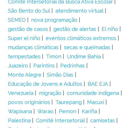
Comitê Intersetorial da Busca Ativa Escolar
São Bento do Sul
atendimento virtual
SEMED
nova programação
gestão de casos
gestão de alertas
El niño
Super el niño
eventos climáticos extremos
mudanças climáticas
secas e queimadas
tempestades
Timon
Undime Bahia
Juazeiro
Parintins
Pedrinhas
Monte Alegre
Simão Dias
Educação de Jovens e Adultos
BAE EJA
Venezuela
migração
comunidade indígena
povos originários
Taurepang
Macuxi
Wapixana
Warao
Pemon
Kariña
Palestina
Comitê Intersetorial
camisetas