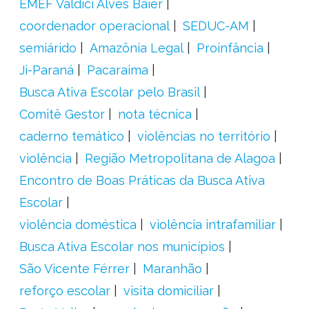
EMEF Valdici Alves Baier
coordenador operacional
SEDUC-AM
semiárido
Amazônia Legal
Proinfância
Ji-Paraná
Pacaraima
Busca Ativa Escolar pelo Brasil
Comitê Gestor
nota técnica
caderno temático
violências no território
violência
Região Metropolitana de Alagoa
Encontro de Boas Práticas da Busca Ativa
Escolar
violência doméstica
violência intrafamiliar
Busca Ativa Escolar nos municípios
São Vicente Férrer
Maranhão
reforço escolar
visita domiciliar