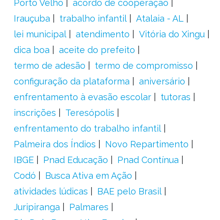
Porto Velho
acordo de cooperação
Irauçuba
trabalho infantil
Atalaia - AL
lei municipal
atendimento
Vitória do Xingu
dica boa
aceite do prefeito
termo de adesão
termo de compromisso
configuração da plataforma
aniversário
enfrentamento à evasão escolar
tutoras
inscrições
Teresópolis
enfrentamento do trabalho infantil
Palmeira dos Índios
Novo Repartimento
IBGE
Pnad Educação
Pnad Contínua
Codó
Busca Ativa em Ação
atividades lúdicas
BAE pelo Brasil
Juripiranga
Palmares