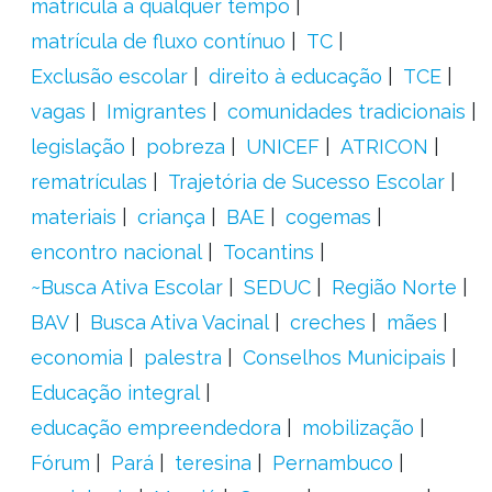
matrícula a qualquer tempo
matrícula de fluxo contínuo
TC
Exclusão escolar
direito à educação
TCE
vagas
Imigrantes
comunidades tradicionais
legislação
pobreza
UNICEF
ATRICON
rematrículas
Trajetória de Sucesso Escolar
materiais
criança
BAE
cogemas
encontro nacional
Tocantins
~Busca Ativa Escolar
SEDUC
Região Norte
BAV
Busca Ativa Vacinal
creches
mães
economia
palestra
Conselhos Municipais
Educação integral
educação empreendedora
mobilização
Fórum
Pará
teresina
Pernambuco