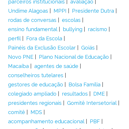
parceiros institucionais
avaliação
Undime Alagoas
MPPI
Presidente Dutra
rodas de conversas
escolas
ensino fundamental
bullying
racismo
perfil
Fora da Escola
Painéis da Exclusão Escolar
Goiás
Novo PNE
Plano Nacional de Educação
Macaíba
agentes de saúde
conselheiros tutelares
gestores de educação
Bolsa Família
colegiado ampliado
resultados
DME
presidentes regionais
Gomitê Intersetorial
comitê
MDS
acompanhamento educacional
PBF