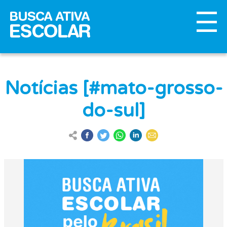
Notícias [#mato-grosso-
do-sul]