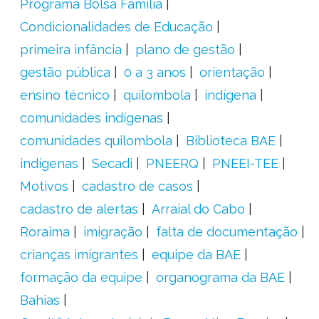
Programa Bolsa Família
Condicionalidades de Educação
primeira infância
plano de gestão
gestão pública
0 a 3 anos
orientação
ensino técnico
quilombola
indígena
comunidades indígenas
comunidades quilombola
Biblioteca BAE
indígenas
Secadi
PNEERQ
PNEEI-TEE
Motivos
cadastro de casos
cadastro de alertas
Arraial do Cabo
Roraima
imigração
falta de documentação
crianças imigrantes
equipe da BAE
formação da equipe
organograma da BAE
Bahias