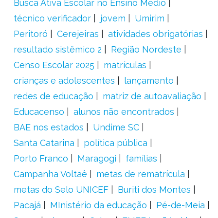
Busca Ativa Escolar no Ensino Médio
técnico verificador
jovem
Umirim
Peritoró
Cerejeiras
atividades obrigatórias
resultado sistêmico 2
Região Nordeste
Censo Escolar 2025
matrículas
crianças e adolescentes
lançamento
redes de educação
matriz de autoavaliação
Educacenso
alunos não encontrados
BAE nos estados
Undime SC
Santa Catarina
política pública
Porto Franco
Maragogi
famílias
Campanha Voltaê
metas de rematrícula
metas do Selo UNICEF
Buriti dos Montes
Pacajá
MInistério da educação
Pé-de-Meia