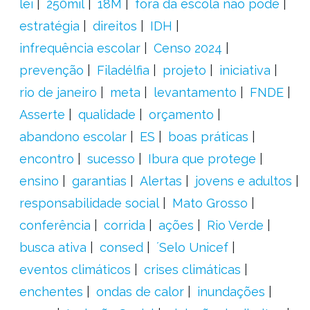
lei
250mil
18M
fora da escola não pode
estratégia
direitos
IDH
infrequência escolar
Censo 2024
prevenção
Filadélfia
projeto
iniciativa
rio de janeiro
meta
levantamento
FNDE
Asserte
qualidade
orçamento
abandono escolar
ES
boas práticas
encontro
sucesso
Ibura que protege
ensino
garantias
Alertas
jovens e adultos
responsabilidade social
Mato Grosso
conferência
corrida
ações
Rio Verde
busca ativa
consed
´Selo Unicef
eventos climáticos
crises climáticas
enchentes
ondas de calor
inundações