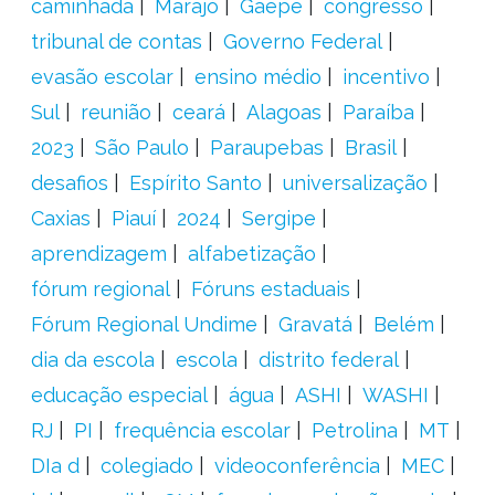
caminhada
Marajó
Gaepe
congresso
tribunal de contas
Governo Federal
evasão escolar
ensino médio
incentivo
Sul
reunião
ceará
Alagoas
Paraíba
2023
São Paulo
Paraupebas
Brasil
desafios
Espírito Santo
universalização
Caxias
Piauí
2024
Sergipe
aprendizagem
alfabetização
fórum regional
Fóruns estaduais
Fórum Regional Undime
Gravatá
Belém
dia da escola
escola
distrito federal
educação especial
água
ASHI
WASHI
RJ
PI
frequência escolar
Petrolina
MT
DIa d
colegiado
videoconferência
MEC