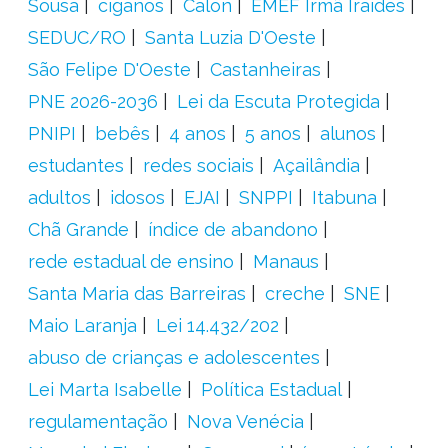
Sousa
ciganos
Calon
EMEF Irmã Iraídes
SEDUC/RO
Santa Luzia D'Oeste
São Felipe D'Oeste
Castanheiras
PNE 2026-2036
Lei da Escuta Protegida
PNIPI
bebês
4 anos
5 anos
alunos
estudantes
redes sociais
Açailândia
adultos
idosos
EJAI
SNPPI
Itabuna
Chã Grande
índice de abandono
rede estadual de ensino
Manaus
Santa Maria das Barreiras
creche
SNE
Maio Laranja
Lei 14.432/202
abuso de crianças e adolescentes
Lei Marta Isabelle
Política Estadual
regulamentação
Nova Venécia