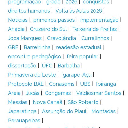
programação
grade
2026
conquistas
direitos humanos
Volta às Aulas 2026
Notícias
primeiros passos
implementação
Anadia
Cruzeiro do Sul
Teixeira de Freitas
Joca Marques
Cravolândia
Curralinhos
GRE
Barreirinha
readesão estadual
encontro pedagógico
feira popular
dissertação
UFC
Barbalha
Primavera do Leste
Igarapé-Açu
Protocolo BAE
Conasems
UBS
Ipiranga
Areia
Jucás
Congemas
Valdiosmar Santos
Messias
Nova Canaã
São Roberto
Japaratinga
Assunção do Piauí
Montadas
Parauapebas