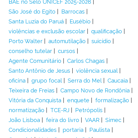
BAE no Selo UNICEF 2025-2028
São José do Egito
Barrocas
Santa Luzia do Paruá
Eusébio
violências e exclusão escolar
qualificação
Porto Walter
automutilação
suicídio
conselho tutelar
cursos
Agente Comunitário
Carlos Chagas
Santo Antônio de Jesus
violência sexual
oficina
grupo focal
Serra do Mel
Caucaia
Teixeira de Freias
Campo Novo de Rondônia
Vitória da Conquista
enquete
formalização
normatização
TCE-RJ
Petrópolis
João Lisboa
feira do livro
VAAR
Simec
Condicionalidades
portaria
Paulista