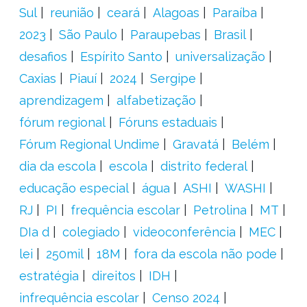
Sul
reunião
ceará
Alagoas
Paraíba
2023
São Paulo
Paraupebas
Brasil
desafios
Espírito Santo
universalização
Caxias
Piauí
2024
Sergipe
aprendizagem
alfabetização
fórum regional
Fóruns estaduais
Fórum Regional Undime
Gravatá
Belém
dia da escola
escola
distrito federal
educação especial
água
ASHI
WASHI
RJ
PI
frequência escolar
Petrolina
MT
DIa d
colegiado
videoconferência
MEC
lei
250mil
18M
fora da escola não pode
estratégia
direitos
IDH
infrequência escolar
Censo 2024