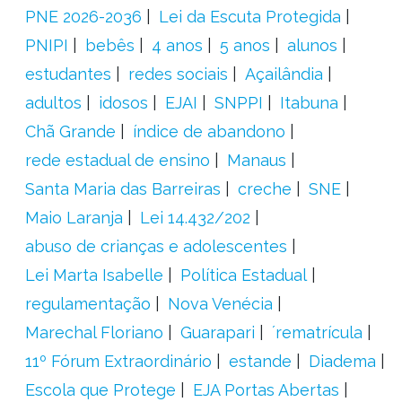
PNE 2026-2036
Lei da Escuta Protegida
PNIPI
bebês
4 anos
5 anos
alunos
estudantes
redes sociais
Açailândia
adultos
idosos
EJAI
SNPPI
Itabuna
Chã Grande
índice de abandono
rede estadual de ensino
Manaus
Santa Maria das Barreiras
creche
SNE
Maio Laranja
Lei 14.432/202
abuso de crianças e adolescentes
Lei Marta Isabelle
Política Estadual
regulamentação
Nova Venécia
Marechal Floriano
Guarapari
´rematrícula
11º Fórum Extraordinário
estande
Diadema
Escola que Protege
EJA Portas Abertas