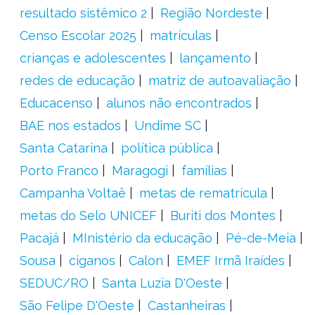
resultado sistêmico 2
Região Nordeste
Censo Escolar 2025
matrículas
crianças e adolescentes
lançamento
redes de educação
matriz de autoavaliação
Educacenso
alunos não encontrados
BAE nos estados
Undime SC
Santa Catarina
política pública
Porto Franco
Maragogi
famílias
Campanha Voltaê
metas de rematrícula
metas do Selo UNICEF
Buriti dos Montes
Pacajá
MInistério da educação
Pé-de-Meia
Sousa
ciganos
Calon
EMEF Irmã Iraídes
SEDUC/RO
Santa Luzia D'Oeste
São Felipe D'Oeste
Castanheiras