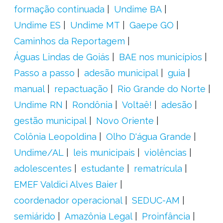
formação continuada
Undime BA
Undime ES
Undime MT
Gaepe GO
Caminhos da Reportagem
Águas Lindas de Goiás
BAE nos municípios
Passo a passo
adesão municipal
guia
manual
repactuação
Rio Grande do Norte
Undime RN
Rondônia
Voltaê!
adesão
gestão municipal
Novo Oriente
Colônia Leopoldina
Olho D'água Grande
Undime/AL
leis municipais
violências
adolescentes
estudante
rematrícula
EMEF Valdici Alves Baier
coordenador operacional
SEDUC-AM
semiárido
Amazônia Legal
Proinfância