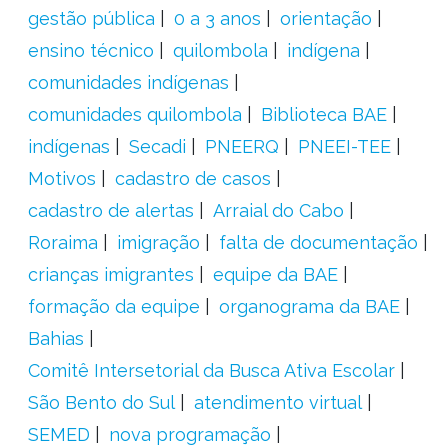
gestão pública
0 a 3 anos
orientação
ensino técnico
quilombola
indígena
comunidades indígenas
comunidades quilombola
Biblioteca BAE
indígenas
Secadi
PNEERQ
PNEEI-TEE
Motivos
cadastro de casos
cadastro de alertas
Arraial do Cabo
Roraima
imigração
falta de documentação
crianças imigrantes
equipe da BAE
formação da equipe
organograma da BAE
Bahias
Comitê Intersetorial da Busca Ativa Escolar
São Bento do Sul
atendimento virtual
SEMED
nova programação