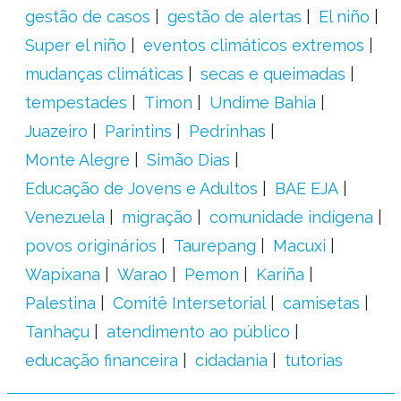
gestão de casos
gestão de alertas
El niño
Super el niño
eventos climáticos extremos
mudanças climáticas
secas e queimadas
tempestades
Timon
Undime Bahia
Juazeiro
Parintins
Pedrinhas
Monte Alegre
Simão Dias
Educação de Jovens e Adultos
BAE EJA
Venezuela
migração
comunidade indígena
povos originários
Taurepang
Macuxi
Wapixana
Warao
Pemon
Kariña
Palestina
Comitê Intersetorial
camisetas
Tanhaçu
atendimento ao público
educação financeira
cidadania
tutorias