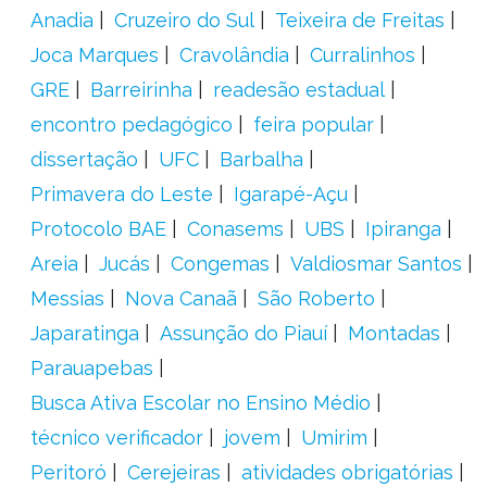
Anadia
Cruzeiro do Sul
Teixeira de Freitas
Joca Marques
Cravolândia
Curralinhos
GRE
Barreirinha
readesão estadual
encontro pedagógico
feira popular
dissertação
UFC
Barbalha
Primavera do Leste
Igarapé-Açu
Protocolo BAE
Conasems
UBS
Ipiranga
Areia
Jucás
Congemas
Valdiosmar Santos
Messias
Nova Canaã
São Roberto
Japaratinga
Assunção do Piauí
Montadas
Parauapebas
Busca Ativa Escolar no Ensino Médio
técnico verificador
jovem
Umirim
Peritoró
Cerejeiras
atividades obrigatórias