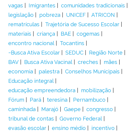
vagas
Imigrantes
comunidades tradicionais
legislação
pobreza
UNICEF
ATRICON
rematrículas
Trajetória de Sucesso Escolar
materiais
criança
BAE
cogemas
encontro nacional
Tocantins
~Busca Ativa Escolar
SEDUC
Região Norte
BAV
Busca Ativa Vacinal
creches
mães
economia
palestra
Conselhos Municipais
Educação integral
educação empreendedora
mobilização
Fórum
Pará
teresina
Pernambuco
caminhada
Marajó
Gaepe
congresso
tribunal de contas
Governo Federal
evasão escolar
ensino médio
incentivo