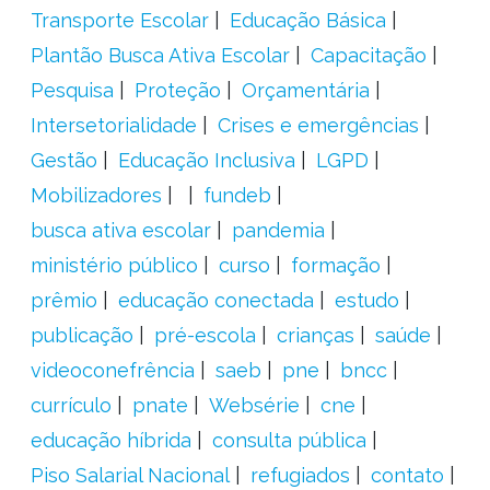
Transporte Escolar
Educação Básica
Plantão Busca Ativa Escolar
Capacitação
Pesquisa
Proteção
Orçamentária
Intersetorialidade
Crises e emergências
Gestão
Educação Inclusiva
LGPD
Mobilizadores
fundeb
busca ativa escolar
pandemia
ministério público
curso
formação
prêmio
educação conectada
estudo
publicação
pré-escola
crianças
saúde
videoconefrência
saeb
pne
bncc
currículo
pnate
Websérie
cne
educação híbrida
consulta pública
Piso Salarial Nacional
refugiados
contato