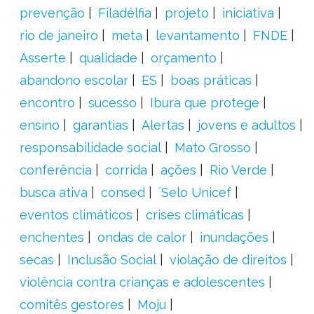
prevenção
Filadélfia
projeto
iniciativa
rio de janeiro
meta
levantamento
FNDE
Asserte
qualidade
orçamento
abandono escolar
ES
boas práticas
encontro
sucesso
Ibura que protege
ensino
garantias
Alertas
jovens e adultos
responsabilidade social
Mato Grosso
conferência
corrida
ações
Rio Verde
busca ativa
consed
´Selo Unicef
eventos climáticos
crises climáticas
enchentes
ondas de calor
inundações
secas
Inclusão Social
violação de direitos
violência contra crianças e adolescentes
comitês gestores
Moju