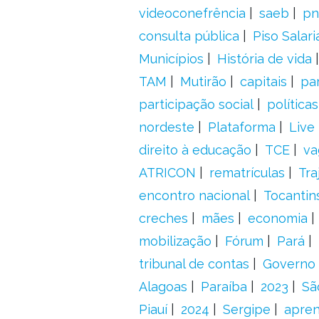
videoconefrência
saeb
pn
consulta pública
Piso Salari
Municípios
História de vida
TAM
Mutirão
capitais
pa
participação social
política
nordeste
Plataforma
Live
direito à educação
TCE
va
ATRICON
rematrículas
Tra
encontro nacional
Tocantin
creches
mães
economia
mobilização
Fórum
Pará
tribunal de contas
Governo 
Alagoas
Paraíba
2023
Sã
Piauí
2024
Sergipe
apre