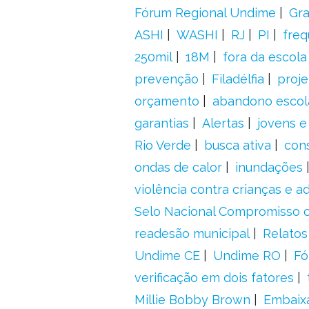
Fórum Regional Undime
Gra
ASHI
WASHI
RJ
PI
freq
250mil
18M
fora da escol
prevenção
Filadélfia
proje
orçamento
abandono escol
garantias
Alertas
jovens e
Rio Verde
busca ativa
con
ondas de calor
inundações
violência contra crianças e 
Selo Nacional Compromisso c
readesão municipal
Relatos
Undime CE
Undime RO
Fó
verificação em dois fatores
Millie Bobby Brown
Embaix