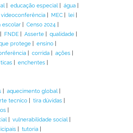
al
educação especial
água
videoconferência
MEC
lei
 escolar
Censo 2024
FNDE
Asserte
qualidade
 que protege
ensino
onferência
corrida
ações
ticas
enchentes
s
aquecimento global
rte tecnico
tira dúvidas
dos
ial
vulnerabilidade social
cipais
tutoria