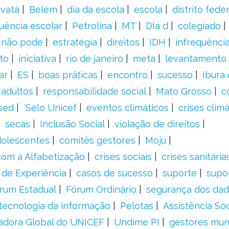
vatá
Belém
dia da escola
escola
distrito feder
uência escolar
Petrolina
MT
DIa d
colegiado
a não pode
estratégia
direitos
IDH
infrequência
to
iniciativa
rio de janeiro
meta
levantamento
ar
ES
boas práticas
encontro
sucesso
Ibura
 adultos
responsabilidade social
Mato Grosso
c
sed
´Selo Unicef
eventos climáticos
crises climá
secas
Inclusão Social
violação de direitos
adolescentes
comitês gestores
Moju
om a Alfabetização
crises sociais
crises sanitária
 de Experiência
casos de sucesso
suporte
supo
rum Estadual
Fórum Ordinário
segurança dos da
tecnologia da informação
Pelotas
Assistência Soc
adora Global do UNICEF
Undime PI
gestores muni