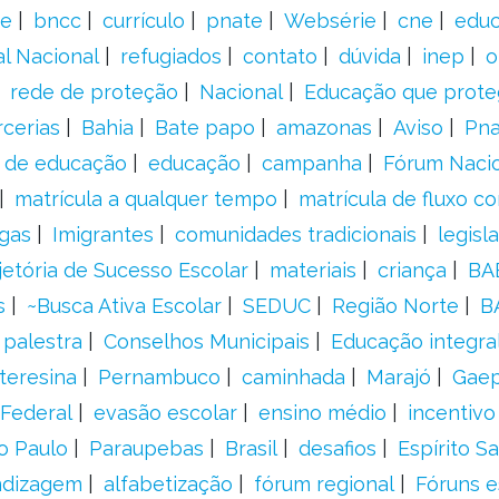
e
bncc
currículo
pnate
Websérie
cne
educ
al Nacional
refugiados
contato
dúvida
inep
o
rede de proteção
Nacional
Educação que prote
rcerias
Bahia
Bate papo
amazonas
Aviso
Pn
s de educação
educação
campanha
Fórum Naci
matrícula a qualquer tempo
matrícula de fluxo co
gas
Imigrantes
comunidades tradicionais
legisl
jetória de Sucesso Escolar
materiais
criança
BA
s
~Busca Ativa Escolar
SEDUC
Região Norte
B
palestra
Conselhos Municipais
Educação integra
teresina
Pernambuco
caminhada
Marajó
Gae
Federal
evasão escolar
ensino médio
incentivo
o Paulo
Paraupebas
Brasil
desafios
Espírito S
ndizagem
alfabetização
fórum regional
Fóruns e