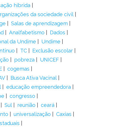
ação híbrida
rganizações da sociedade civil
ge
Salas de aprendizagem
ad
Analfabetismo
Dados
onal da Undime
Undime
ntínuo
TC
Exclusão escolar
ação
pobreza
UNICEF
E
cogemas
AV
Busca Ativa Vacinal
l
educação empreendedora
pe
congresso
Sul
reunião
ceará
anto
universalização
Caxias
staduais