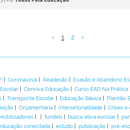
23
|
Por
Todos Pela Educação
‹
1
2
›
F
Coronavírus
Readesão
Evasão e Abandono Es
Escolar
Conviva Educação
Curso EAD Na Prática
s
Transporte Escolar
Educação Básica
Plantão B
teção
Orçamentária
Intersetorialidade
Crises e
Mobilizadores
fundeb
busca ativa escolar
pa
educação conectada
estudo
publicação
pré-esc