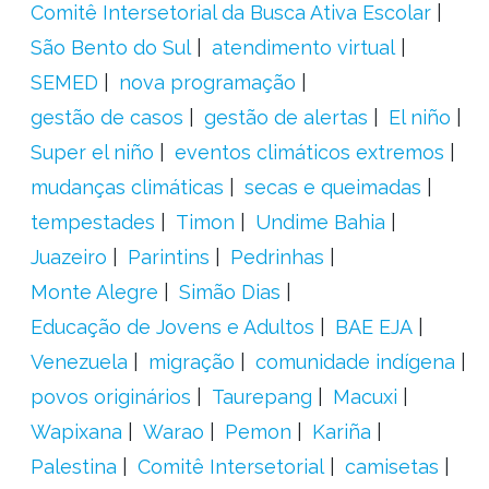
Comitê Intersetorial da Busca Ativa Escolar
São Bento do Sul
atendimento virtual
SEMED
nova programação
gestão de casos
gestão de alertas
El niño
Super el niño
eventos climáticos extremos
mudanças climáticas
secas e queimadas
tempestades
Timon
Undime Bahia
Juazeiro
Parintins
Pedrinhas
Monte Alegre
Simão Dias
Educação de Jovens e Adultos
BAE EJA
Venezuela
migração
comunidade indígena
povos originários
Taurepang
Macuxi
Wapixana
Warao
Pemon
Kariña
Palestina
Comitê Intersetorial
camisetas