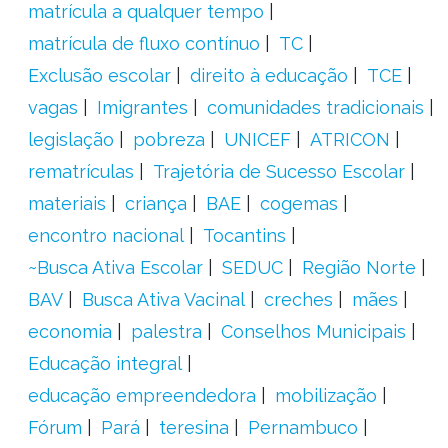
matrícula a qualquer tempo
matrícula de fluxo contínuo
TC
Exclusão escolar
direito à educação
TCE
vagas
Imigrantes
comunidades tradicionais
legislação
pobreza
UNICEF
ATRICON
rematrículas
Trajetória de Sucesso Escolar
materiais
criança
BAE
cogemas
encontro nacional
Tocantins
~Busca Ativa Escolar
SEDUC
Região Norte
BAV
Busca Ativa Vacinal
creches
mães
economia
palestra
Conselhos Municipais
Educação integral
educação empreendedora
mobilização
Fórum
Pará
teresina
Pernambuco