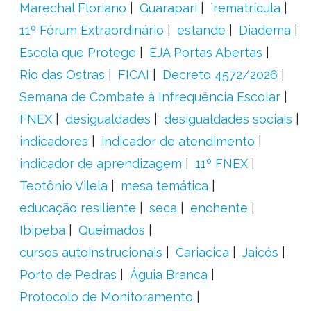
Marechal Floriano
Guarapari
´rematrícula
11º Fórum Extraordinário
estande
Diadema
Escola que Protege
EJA Portas Abertas
Rio das Ostras
FICAI
Decreto 4572/2026
Semana de Combate à Infrequência Escolar
FNEX
desigualdades
desigualdades sociais
indicadores
indicador de atendimento
indicador de aprendizagem
11º FNEX
Teotônio Vilela
mesa temática
educação resiliente
seca
enchente
Ibipeba
Queimados
cursos autoinstrucionais
Cariacica
Jaicós
Porto de Pedras
Águia Branca
Protocolo de Monitoramento