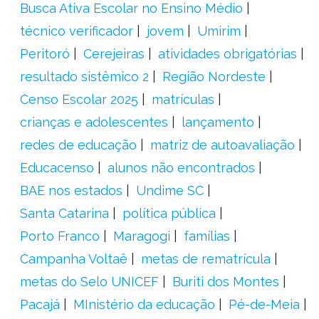
Busca Ativa Escolar no Ensino Médio
técnico verificador
jovem
Umirim
Peritoró
Cerejeiras
atividades obrigatórias
resultado sistêmico 2
Região Nordeste
Censo Escolar 2025
matrículas
crianças e adolescentes
lançamento
redes de educação
matriz de autoavaliação
Educacenso
alunos não encontrados
BAE nos estados
Undime SC
Santa Catarina
política pública
Porto Franco
Maragogi
famílias
Campanha Voltaê
metas de rematrícula
metas do Selo UNICEF
Buriti dos Montes
Pacajá
MInistério da educação
Pé-de-Meia