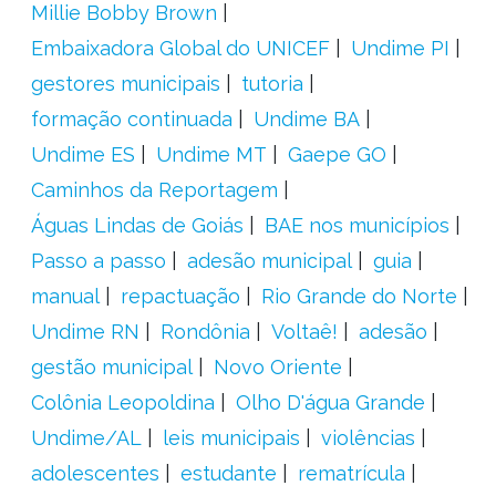
Millie Bobby Brown
Embaixadora Global do UNICEF
Undime PI
gestores municipais
tutoria
formação continuada
Undime BA
Undime ES
Undime MT
Gaepe GO
Caminhos da Reportagem
Águas Lindas de Goiás
BAE nos municípios
Passo a passo
adesão municipal
guia
manual
repactuação
Rio Grande do Norte
Undime RN
Rondônia
Voltaê!
adesão
gestão municipal
Novo Oriente
Colônia Leopoldina
Olho D'água Grande
Undime/AL
leis municipais
violências
adolescentes
estudante
rematrícula