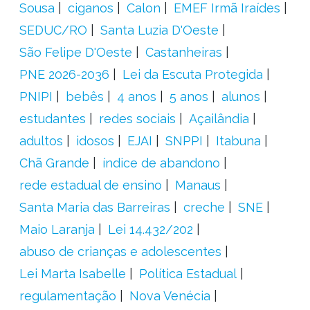
Sousa
ciganos
Calon
EMEF Irmã Iraídes
SEDUC/RO
Santa Luzia D'Oeste
São Felipe D'Oeste
Castanheiras
PNE 2026-2036
Lei da Escuta Protegida
PNIPI
bebês
4 anos
5 anos
alunos
estudantes
redes sociais
Açailândia
adultos
idosos
EJAI
SNPPI
Itabuna
Chã Grande
índice de abandono
rede estadual de ensino
Manaus
Santa Maria das Barreiras
creche
SNE
Maio Laranja
Lei 14.432/202
abuso de crianças e adolescentes
Lei Marta Isabelle
Política Estadual
regulamentação
Nova Venécia