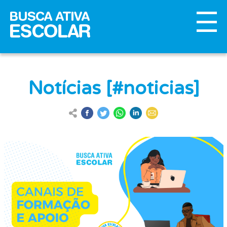
Notícias [#noticias]