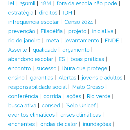
lei
250mil
18M
fora da escola não pode
estratégia
direitos
IDH
infrequência escolar
Censo 2024
prevenção
Filadélfia
projeto
iniciativa
rio de janeiro
meta
levantamento
FNDE
Asserte
qualidade
orçamento
abandono escolar
ES
boas práticas
encontro
sucesso
Ibura que protege
ensino
garantias
Alertas
jovens e adultos
responsabilidade social
Mato Grosso
conferência
corrida
ações
Rio Verde
busca ativa
consed
´Selo Unicef
eventos climáticos
crises climáticas
enchentes
ondas de calor
inundações