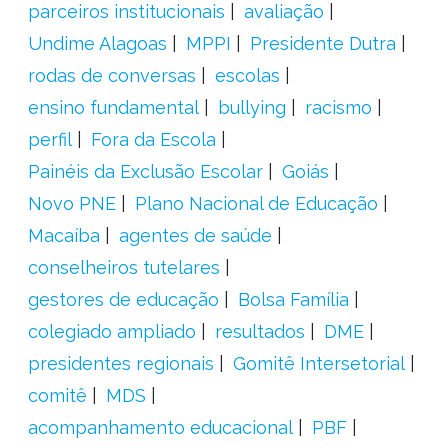
parceiros institucionais
avaliação
Undime Alagoas
MPPI
Presidente Dutra
rodas de conversas
escolas
ensino fundamental
bullying
racismo
perfil
Fora da Escola
Painéis da Exclusão Escolar
Goiás
Novo PNE
Plano Nacional de Educação
Macaíba
agentes de saúde
conselheiros tutelares
gestores de educação
Bolsa Família
colegiado ampliado
resultados
DME
presidentes regionais
Gomitê Intersetorial
comitê
MDS
acompanhamento educacional
PBF