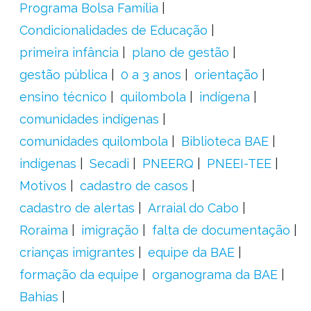
Programa Bolsa Família
Condicionalidades de Educação
primeira infância
plano de gestão
gestão pública
0 a 3 anos
orientação
ensino técnico
quilombola
indígena
comunidades indígenas
comunidades quilombola
Biblioteca BAE
indígenas
Secadi
PNEERQ
PNEEI-TEE
Motivos
cadastro de casos
cadastro de alertas
Arraial do Cabo
Roraima
imigração
falta de documentação
crianças imigrantes
equipe da BAE
formação da equipe
organograma da BAE
Bahias