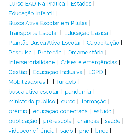
Curso EAD Na Prática
Estados
Educação Infantil
Busca Ativa Escolar em Pílulas
Transporte Escolar
Educação Básica
Plantão Busca Ativa Escolar
Capacitação
Pesquisa
Proteção
Orçamentária
Intersetorialidade
Crises e emergências
Gestão
Educação Inclusiva
LGPD
Mobilizadores
fundeb
busca ativa escolar
pandemia
ministério público
curso
formação
prêmio
educação conectada
estudo
publicação
pré-escola
crianças
saúde
videoconefrência
saeb
pne
bncc