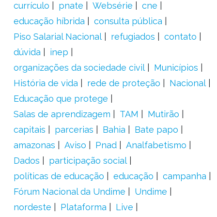
currículo
pnate
Websérie
cne
educação híbrida
consulta pública
Piso Salarial Nacional
refugiados
contato
dúvida
inep
organizações da sociedade civil
Municípios
História de vida
rede de proteção
Nacional
Educação que protege
Salas de aprendizagem
TAM
Mutirão
capitais
parcerias
Bahia
Bate papo
amazonas
Aviso
Pnad
Analfabetismo
Dados
participação social
políticas de educação
educação
campanha
Fórum Nacional da Undime
Undime
nordeste
Plataforma
Live