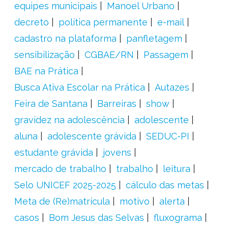
equipes municipais
Manoel Urbano
decreto
política permanente
e-mail
cadastro na plataforma
panfletagem
sensibilização
CGBAE/RN
Passagem
BAE na Prática
Busca Ativa Escolar na Prática
Autazes
Feira de Santana
Barreiras
show
gravidez na adolescência
adolescente
aluna
adolescente grávida
SEDUC-PI
estudante grávida
jovens
mercado de trabalho
trabalho
leitura
Selo UNICEF 2025-2025
cálculo das metas
Meta de (Re)matrícula
motivo
alerta
casos
Bom Jesus das Selvas
fluxograma