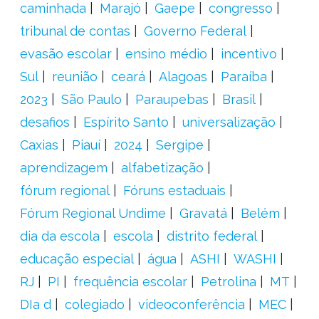
caminhada
Marajó
Gaepe
congresso
tribunal de contas
Governo Federal
evasão escolar
ensino médio
incentivo
Sul
reunião
ceará
Alagoas
Paraíba
2023
São Paulo
Paraupebas
Brasil
desafios
Espírito Santo
universalização
Caxias
Piauí
2024
Sergipe
aprendizagem
alfabetização
fórum regional
Fóruns estaduais
Fórum Regional Undime
Gravatá
Belém
dia da escola
escola
distrito federal
educação especial
água
ASHI
WASHI
RJ
PI
frequência escolar
Petrolina
MT
DIa d
colegiado
videoconferência
MEC