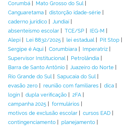
Corumbá
Mato Grosso do Sul
Canguaretama
distorção idade-série
caderno jurídico
Jundiaí
absenteísmo escolar
TCE/SP
IEG-M
Alepi
Lei 8832/2025
lei estadual
Pit Stop
Sergipe é Aqui
Corumbiara
Imperatriz
Supervisor Institucional
Petrolândia
Barra de Santo Antônio
Juazeiro do Norte
Rio Grande do Sul
Sapucaia do Sul
evasão zero
reunião com familiares
dica
login
dupla verificação
2FA
campanha 2025
formulários
motivos de exclusão escolar
cursos EAD
contingenciamento
planejamento