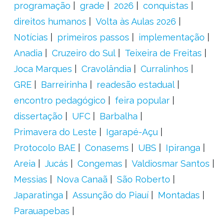
programação
grade
2026
conquistas
direitos humanos
Volta às Aulas 2026
Notícias
primeiros passos
implementação
Anadia
Cruzeiro do Sul
Teixeira de Freitas
Joca Marques
Cravolândia
Curralinhos
GRE
Barreirinha
readesão estadual
encontro pedagógico
feira popular
dissertação
UFC
Barbalha
Primavera do Leste
Igarapé-Açu
Protocolo BAE
Conasems
UBS
Ipiranga
Areia
Jucás
Congemas
Valdiosmar Santos
Messias
Nova Canaã
São Roberto
Japaratinga
Assunção do Piauí
Montadas
Parauapebas