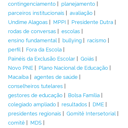
contingenciamento
planejamento
parceiros institucionais
avaliação
Undime Alagoas
MPPI
Presidente Dutra
rodas de conversas
escolas
ensino fundamental
bullying
racismo
perfil
Fora da Escola
Painéis da Exclusão Escolar
Goiás
Novo PNE
Plano Nacional de Educação
Macaíba
agentes de saúde
conselheiros tutelares
gestores de educação
Bolsa Família
colegiado ampliado
resultados
DME
presidentes regionais
Gomitê Intersetorial
comitê
MDS