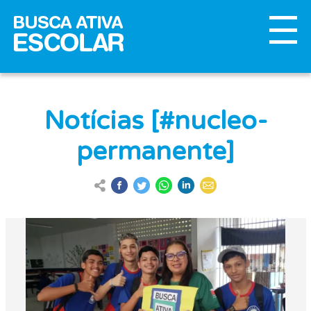
Notícias [#nucleo-
permanente]