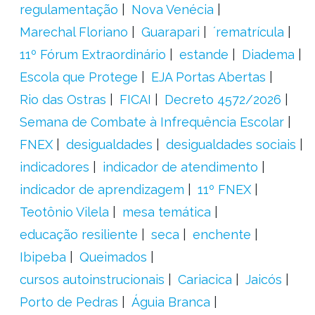
regulamentação
Nova Venécia
Marechal Floriano
Guarapari
´rematrícula
11º Fórum Extraordinário
estande
Diadema
Escola que Protege
EJA Portas Abertas
Rio das Ostras
FICAI
Decreto 4572/2026
Semana de Combate à Infrequência Escolar
FNEX
desigualdades
desigualdades sociais
indicadores
indicador de atendimento
indicador de aprendizagem
11º FNEX
Teotônio Vilela
mesa temática
educação resiliente
seca
enchente
Ibipeba
Queimados
cursos autoinstrucionais
Cariacica
Jaicós
Porto de Pedras
Águia Branca