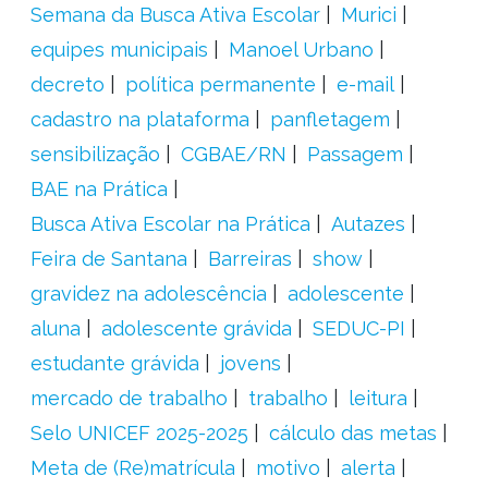
Semana da Busca Ativa Escolar
Murici
equipes municipais
Manoel Urbano
decreto
política permanente
e-mail
cadastro na plataforma
panfletagem
sensibilização
CGBAE/RN
Passagem
BAE na Prática
Busca Ativa Escolar na Prática
Autazes
Feira de Santana
Barreiras
show
gravidez na adolescência
adolescente
aluna
adolescente grávida
SEDUC-PI
estudante grávida
jovens
mercado de trabalho
trabalho
leitura
Selo UNICEF 2025-2025
cálculo das metas
Meta de (Re)matrícula
motivo
alerta