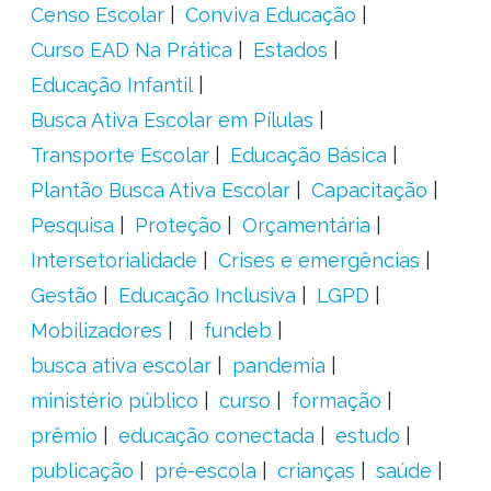
Censo Escolar
Conviva Educação
Curso EAD Na Prática
Estados
Educação Infantil
Busca Ativa Escolar em Pílulas
Transporte Escolar
Educação Básica
Plantão Busca Ativa Escolar
Capacitação
Pesquisa
Proteção
Orçamentária
Intersetorialidade
Crises e emergências
Gestão
Educação Inclusiva
LGPD
Mobilizadores
fundeb
busca ativa escolar
pandemia
ministério público
curso
formação
prêmio
educação conectada
estudo
publicação
pré-escola
crianças
saúde