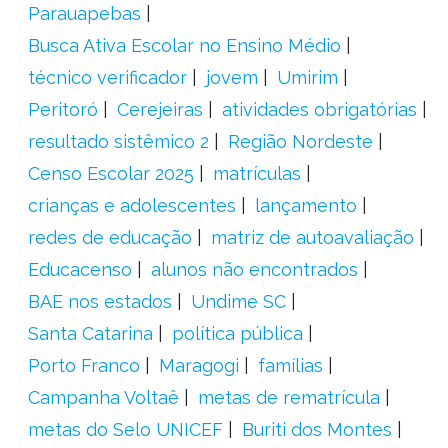
Parauapebas
Busca Ativa Escolar no Ensino Médio
técnico verificador
jovem
Umirim
Peritoró
Cerejeiras
atividades obrigatórias
resultado sistêmico 2
Região Nordeste
Censo Escolar 2025
matrículas
crianças e adolescentes
lançamento
redes de educação
matriz de autoavaliação
Educacenso
alunos não encontrados
BAE nos estados
Undime SC
Santa Catarina
política pública
Porto Franco
Maragogi
famílias
Campanha Voltaê
metas de rematrícula
metas do Selo UNICEF
Buriti dos Montes