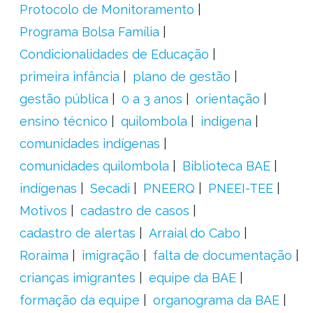
Protocolo de Monitoramento
Programa Bolsa Família
Condicionalidades de Educação
primeira infância
plano de gestão
gestão pública
0 a 3 anos
orientação
ensino técnico
quilombola
indígena
comunidades indígenas
comunidades quilombola
Biblioteca BAE
indígenas
Secadi
PNEERQ
PNEEI-TEE
Motivos
cadastro de casos
cadastro de alertas
Arraial do Cabo
Roraima
imigração
falta de documentação
crianças imigrantes
equipe da BAE
formação da equipe
organograma da BAE