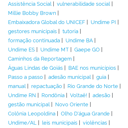
Assistência Social
vulnerabilidade social
Millie Bobby Brown
Embaixadora Global do UNICEF
Undime PI
gestores municipais
tutoria
formação continuada
Undime BA
Undime ES
Undime MT
Gaepe GO
Caminhos da Reportagem
Águas Lindas de Goiás
BAE nos municípios
Passo a passo
adesão municipal
guia
manual
repactuação
Rio Grande do Norte
Undime RN
Rondônia
Voltaê!
adesão
gestão municipal
Novo Oriente
Colônia Leopoldina
Olho D'água Grande
Undime/AL
leis municipais
violências