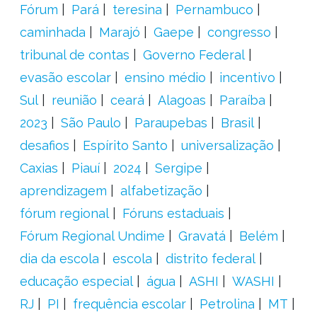
Fórum
Pará
teresina
Pernambuco
caminhada
Marajó
Gaepe
congresso
tribunal de contas
Governo Federal
evasão escolar
ensino médio
incentivo
Sul
reunião
ceará
Alagoas
Paraíba
2023
São Paulo
Paraupebas
Brasil
desafios
Espírito Santo
universalização
Caxias
Piauí
2024
Sergipe
aprendizagem
alfabetização
fórum regional
Fóruns estaduais
Fórum Regional Undime
Gravatá
Belém
dia da escola
escola
distrito federal
educação especial
água
ASHI
WASHI
RJ
PI
frequência escolar
Petrolina
MT