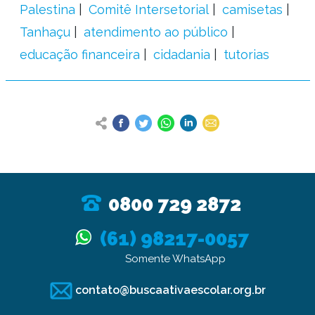
Palestina
Comitê Intersetorial
camisetas
Tanhaçu
atendimento ao público
educação financeira
cidadania
tutorias
0800 729 2872
(61) 98217-0057
Somente WhatsApp
contato@buscaativaescolar.org.br