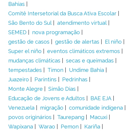
Bahias
Comitê Intersetorial da Busca Ativa Escolar
São Bento do Sul
atendimento virtual
SEMED
nova programação
gestão de casos
gestão de alertas
El niño
Super el niño
eventos climáticos extremos
mudanças climáticas
secas e queimadas
tempestades
Timon
Undime Bahia
Juazeiro
Parintins
Pedrinhas
Monte Alegre
Simão Dias
Educação de Jovens e Adultos
BAE EJA
Venezuela
migração
comunidade indígena
povos originários
Taurepang
Macuxi
Wapixana
Warao
Pemon
Kariña