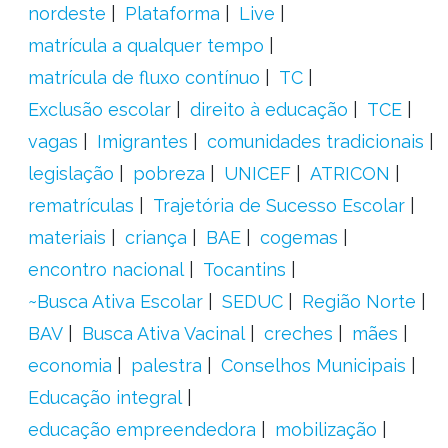
nordeste
Plataforma
Live
matrícula a qualquer tempo
matrícula de fluxo contínuo
TC
Exclusão escolar
direito à educação
TCE
vagas
Imigrantes
comunidades tradicionais
legislação
pobreza
UNICEF
ATRICON
rematrículas
Trajetória de Sucesso Escolar
materiais
criança
BAE
cogemas
encontro nacional
Tocantins
~Busca Ativa Escolar
SEDUC
Região Norte
BAV
Busca Ativa Vacinal
creches
mães
economia
palestra
Conselhos Municipais
Educação integral
educação empreendedora
mobilização