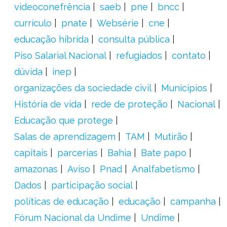
videoconefrência
saeb
pne
bncc
currículo
pnate
Websérie
cne
educação híbrida
consulta pública
Piso Salarial Nacional
refugiados
contato
dúvida
inep
organizações da sociedade civil
Municípios
História de vida
rede de proteção
Nacional
Educação que protege
Salas de aprendizagem
TAM
Mutirão
capitais
parcerias
Bahia
Bate papo
amazonas
Aviso
Pnad
Analfabetismo
Dados
participação social
políticas de educação
educação
campanha
Fórum Nacional da Undime
Undime