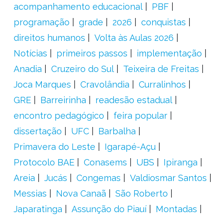
acompanhamento educacional
PBF
programação
grade
2026
conquistas
direitos humanos
Volta às Aulas 2026
Notícias
primeiros passos
implementação
Anadia
Cruzeiro do Sul
Teixeira de Freitas
Joca Marques
Cravolândia
Curralinhos
GRE
Barreirinha
readesão estadual
encontro pedagógico
feira popular
dissertação
UFC
Barbalha
Primavera do Leste
Igarapé-Açu
Protocolo BAE
Conasems
UBS
Ipiranga
Areia
Jucás
Congemas
Valdiosmar Santos
Messias
Nova Canaã
São Roberto
Japaratinga
Assunção do Piauí
Montadas