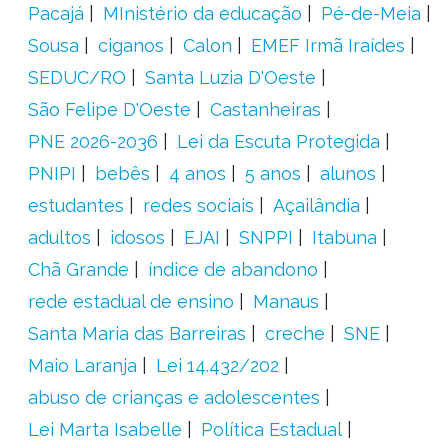
Pacajá
MInistério da educação
Pé-de-Meia
Sousa
ciganos
Calon
EMEF Irmã Iraídes
SEDUC/RO
Santa Luzia D'Oeste
São Felipe D'Oeste
Castanheiras
PNE 2026-2036
Lei da Escuta Protegida
PNIPI
bebês
4 anos
5 anos
alunos
estudantes
redes sociais
Açailândia
adultos
idosos
EJAI
SNPPI
Itabuna
Chã Grande
índice de abandono
rede estadual de ensino
Manaus
Santa Maria das Barreiras
creche
SNE
Maio Laranja
Lei 14.432/202
abuso de crianças e adolescentes
Lei Marta Isabelle
Política Estadual