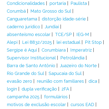
Condicionalidades
portaria
Paulista
Corumbá
Mato Grosso do Sul
Canguaretama
distorção idade-série
caderno jurídico
Jundiaí
absenteísmo escolar
TCE/SP
IEG-M
Alepi
Lei 8832/2025
lei estadual
Pit Stop
Sergipe é Aqui
Corumbiara
Imperatriz
Supervisor Institucional
Petrolândia
Barra de Santo Antônio
Juazeiro do Norte
Rio Grande do Sul
Sapucaia do Sul
evasão zero
reunião com familiares
dica
login
dupla verificação
2FA
campanha 2025
formulários
motivos de exclusão escolar
cursos EAD