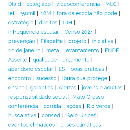
DIa d
colegiado
videoconferência
MEC
lei
250mil
18M
fora da escola não pode
estratégia
direitos
IDH
infrequência escolar
Censo 2024
prevenção
Filadélfia
projeto
iniciativa
rio de janeiro
meta
levantamento
FNDE
Asserte
qualidade
orçamento
abandono escolar
ES
boas práticas
encontro
sucesso
Ibura que protege
ensino
garantias
Alertas
jovens e adultos
responsabilidade social
Mato Grosso
conferência
corrida
ações
Rio Verde
busca ativa
consed
´Selo Unicef
eventos climáticos
crises climáticas