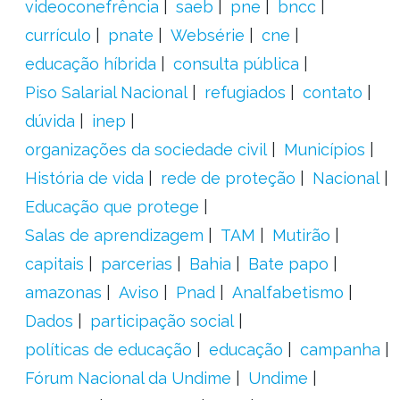
videoconefrência
saeb
pne
bncc
currículo
pnate
Websérie
cne
educação híbrida
consulta pública
Piso Salarial Nacional
refugiados
contato
dúvida
inep
organizações da sociedade civil
Municípios
História de vida
rede de proteção
Nacional
Educação que protege
Salas de aprendizagem
TAM
Mutirão
capitais
parcerias
Bahia
Bate papo
amazonas
Aviso
Pnad
Analfabetismo
Dados
participação social
políticas de educação
educação
campanha
Fórum Nacional da Undime
Undime