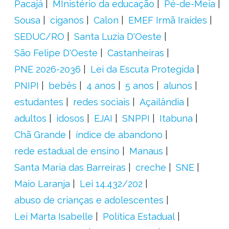
Pacajá
MInistério da educação
Pé-de-Meia
Sousa
ciganos
Calon
EMEF Irmã Iraídes
SEDUC/RO
Santa Luzia D'Oeste
São Felipe D'Oeste
Castanheiras
PNE 2026-2036
Lei da Escuta Protegida
PNIPI
bebês
4 anos
5 anos
alunos
estudantes
redes sociais
Açailândia
adultos
idosos
EJAI
SNPPI
Itabuna
Chã Grande
índice de abandono
rede estadual de ensino
Manaus
Santa Maria das Barreiras
creche
SNE
Maio Laranja
Lei 14.432/202
abuso de crianças e adolescentes
Lei Marta Isabelle
Política Estadual