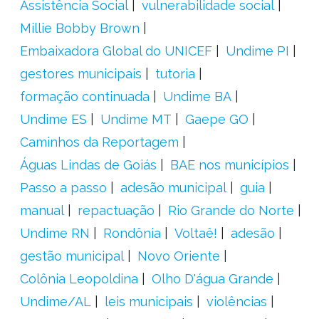
Assistência Social
vulnerabilidade social
Millie Bobby Brown
Embaixadora Global do UNICEF
Undime PI
gestores municipais
tutoria
formação continuada
Undime BA
Undime ES
Undime MT
Gaepe GO
Caminhos da Reportagem
Águas Lindas de Goiás
BAE nos municípios
Passo a passo
adesão municipal
guia
manual
repactuação
Rio Grande do Norte
Undime RN
Rondônia
Voltaê!
adesão
gestão municipal
Novo Oriente
Colônia Leopoldina
Olho D'água Grande
Undime/AL
leis municipais
violências