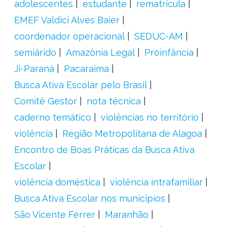
adolescentes
estudante
rematrícula
EMEF Valdici Alves Baier
coordenador operacional
SEDUC-AM
semiárido
Amazônia Legal
Proinfância
Ji-Paraná
Pacaraima
Busca Ativa Escolar pelo Brasil
Comitê Gestor
nota técnica
caderno temático
violências no território
violência
Região Metropolitana de Alagoa
Encontro de Boas Práticas da Busca Ativa
Escolar
violência doméstica
violência intrafamiliar
Busca Ativa Escolar nos municípios
São Vicente Férrer
Maranhão