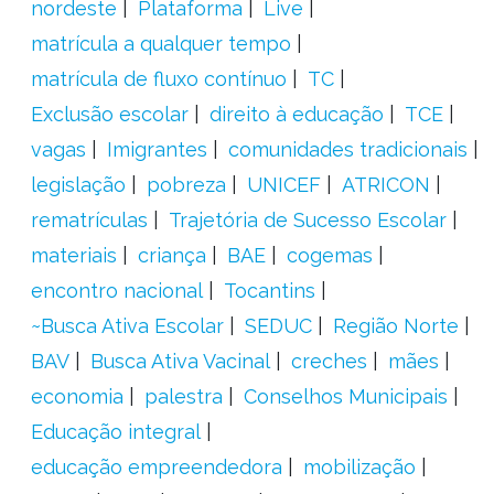
nordeste
Plataforma
Live
matrícula a qualquer tempo
matrícula de fluxo contínuo
TC
Exclusão escolar
direito à educação
TCE
vagas
Imigrantes
comunidades tradicionais
legislação
pobreza
UNICEF
ATRICON
rematrículas
Trajetória de Sucesso Escolar
materiais
criança
BAE
cogemas
encontro nacional
Tocantins
~Busca Ativa Escolar
SEDUC
Região Norte
BAV
Busca Ativa Vacinal
creches
mães
economia
palestra
Conselhos Municipais
Educação integral
educação empreendedora
mobilização