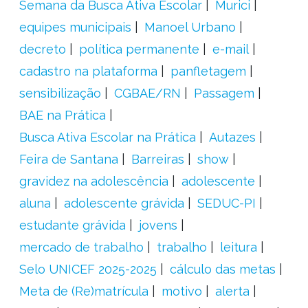
Semana da Busca Ativa Escolar
Murici
equipes municipais
Manoel Urbano
decreto
política permanente
e-mail
cadastro na plataforma
panfletagem
sensibilização
CGBAE/RN
Passagem
BAE na Prática
Busca Ativa Escolar na Prática
Autazes
Feira de Santana
Barreiras
show
gravidez na adolescência
adolescente
aluna
adolescente grávida
SEDUC-PI
estudante grávida
jovens
mercado de trabalho
trabalho
leitura
Selo UNICEF 2025-2025
cálculo das metas
Meta de (Re)matrícula
motivo
alerta