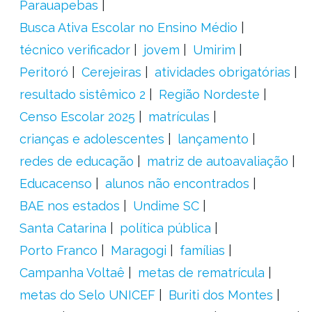
Parauapebas
Busca Ativa Escolar no Ensino Médio
técnico verificador
jovem
Umirim
Peritoró
Cerejeiras
atividades obrigatórias
resultado sistêmico 2
Região Nordeste
Censo Escolar 2025
matrículas
crianças e adolescentes
lançamento
redes de educação
matriz de autoavaliação
Educacenso
alunos não encontrados
BAE nos estados
Undime SC
Santa Catarina
política pública
Porto Franco
Maragogi
famílias
Campanha Voltaê
metas de rematrícula
metas do Selo UNICEF
Buriti dos Montes