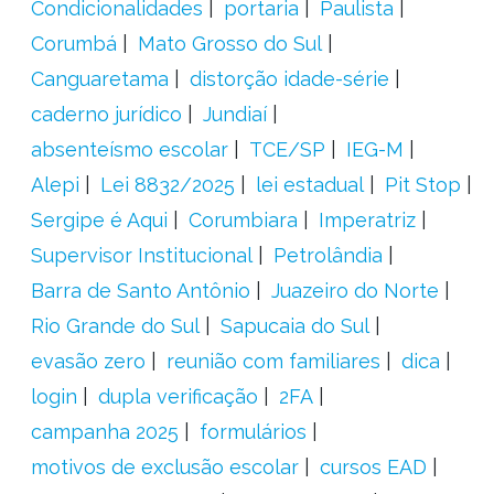
Condicionalidades
portaria
Paulista
Corumbá
Mato Grosso do Sul
Canguaretama
distorção idade-série
caderno jurídico
Jundiaí
absenteísmo escolar
TCE/SP
IEG-M
Alepi
Lei 8832/2025
lei estadual
Pit Stop
Sergipe é Aqui
Corumbiara
Imperatriz
Supervisor Institucional
Petrolândia
Barra de Santo Antônio
Juazeiro do Norte
Rio Grande do Sul
Sapucaia do Sul
evasão zero
reunião com familiares
dica
login
dupla verificação
2FA
campanha 2025
formulários
motivos de exclusão escolar
cursos EAD