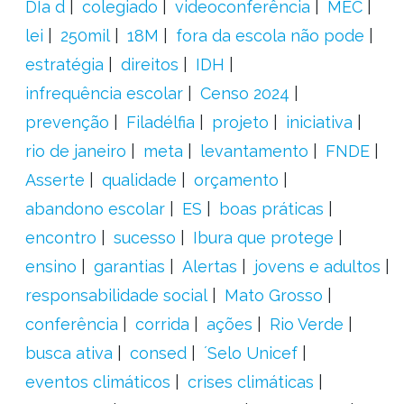
DIa d
colegiado
videoconferência
MEC
lei
250mil
18M
fora da escola não pode
estratégia
direitos
IDH
infrequência escolar
Censo 2024
prevenção
Filadélfia
projeto
iniciativa
rio de janeiro
meta
levantamento
FNDE
Asserte
qualidade
orçamento
abandono escolar
ES
boas práticas
encontro
sucesso
Ibura que protege
ensino
garantias
Alertas
jovens e adultos
responsabilidade social
Mato Grosso
conferência
corrida
ações
Rio Verde
busca ativa
consed
´Selo Unicef
eventos climáticos
crises climáticas