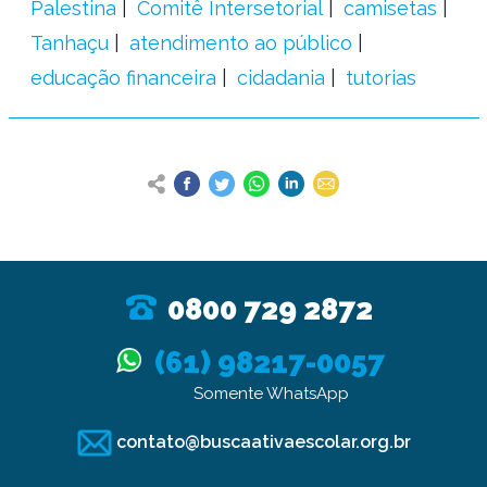
Palestina
Comitê Intersetorial
camisetas
Tanhaçu
atendimento ao público
educação financeira
cidadania
tutorias
0800 729 2872
(61) 98217-0057
Somente WhatsApp
contato@buscaativaescolar.org.br