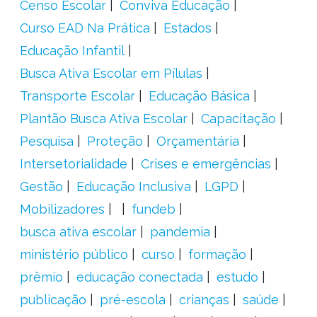
Censo Escolar
Conviva Educação
Curso EAD Na Prática
Estados
Educação Infantil
Busca Ativa Escolar em Pílulas
Transporte Escolar
Educação Básica
Plantão Busca Ativa Escolar
Capacitação
Pesquisa
Proteção
Orçamentária
Intersetorialidade
Crises e emergências
Gestão
Educação Inclusiva
LGPD
Mobilizadores
fundeb
busca ativa escolar
pandemia
ministério público
curso
formação
prêmio
educação conectada
estudo
publicação
pré-escola
crianças
saúde