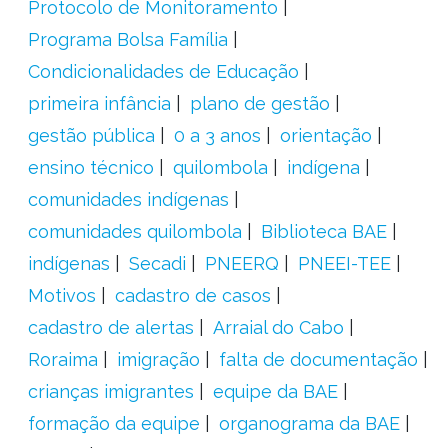
Protocolo de Monitoramento
Programa Bolsa Família
Condicionalidades de Educação
primeira infância
plano de gestão
gestão pública
0 a 3 anos
orientação
ensino técnico
quilombola
indígena
comunidades indígenas
comunidades quilombola
Biblioteca BAE
indígenas
Secadi
PNEERQ
PNEEI-TEE
Motivos
cadastro de casos
cadastro de alertas
Arraial do Cabo
Roraima
imigração
falta de documentação
crianças imigrantes
equipe da BAE
formação da equipe
organograma da BAE