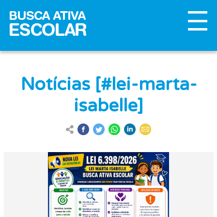
Notícias [#lei-marta-
isabelle]