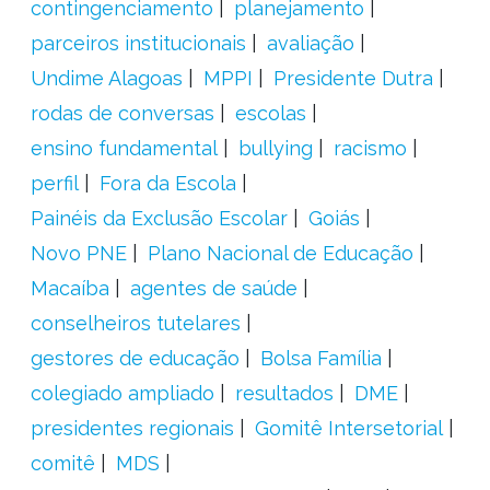
contingenciamento
planejamento
parceiros institucionais
avaliação
Undime Alagoas
MPPI
Presidente Dutra
rodas de conversas
escolas
ensino fundamental
bullying
racismo
perfil
Fora da Escola
Painéis da Exclusão Escolar
Goiás
Novo PNE
Plano Nacional de Educação
Macaíba
agentes de saúde
conselheiros tutelares
gestores de educação
Bolsa Família
colegiado ampliado
resultados
DME
presidentes regionais
Gomitê Intersetorial
comitê
MDS