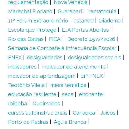
regulamentação
Nova Venécia
Marechal Floriano
Guarapari
´rematrícula
11º Fórum Extraordinário
estande
Diadema
Escola que Protege
EJA Portas Abertas
Rio das Ostras
FICAI
Decreto 4572/2026
Semana de Combate à Infrequência Escolar
FNEX
desigualdades
desigualdades sociais
indicadores
indicador de atendimento
indicador de aprendizagem
11º FNEX
Teotônio Vilela
mesa temática
educação resiliente
seca
enchente
Ibipeba
Queimados
cursos autoinstrucionais
Cariacica
Jaicós
Porto de Pedras
Águia Branca