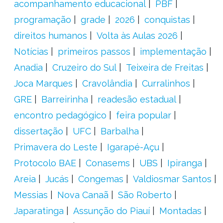
acompanhamento educacional
PBF
programação
grade
2026
conquistas
direitos humanos
Volta às Aulas 2026
Notícias
primeiros passos
implementação
Anadia
Cruzeiro do Sul
Teixeira de Freitas
Joca Marques
Cravolândia
Curralinhos
GRE
Barreirinha
readesão estadual
encontro pedagógico
feira popular
dissertação
UFC
Barbalha
Primavera do Leste
Igarapé-Açu
Protocolo BAE
Conasems
UBS
Ipiranga
Areia
Jucás
Congemas
Valdiosmar Santos
Messias
Nova Canaã
São Roberto
Japaratinga
Assunção do Piauí
Montadas