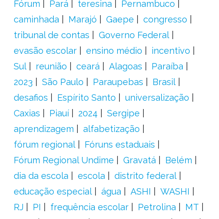
Fórum
Pará
teresina
Pernambuco
caminhada
Marajó
Gaepe
congresso
tribunal de contas
Governo Federal
evasão escolar
ensino médio
incentivo
Sul
reunião
ceará
Alagoas
Paraíba
2023
São Paulo
Paraupebas
Brasil
desafios
Espírito Santo
universalização
Caxias
Piauí
2024
Sergipe
aprendizagem
alfabetização
fórum regional
Fóruns estaduais
Fórum Regional Undime
Gravatá
Belém
dia da escola
escola
distrito federal
educação especial
água
ASHI
WASHI
RJ
PI
frequência escolar
Petrolina
MT