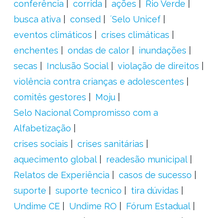
conferência
corrida
ações
Rio Verde
busca ativa
consed
´Selo Unicef
eventos climáticos
crises climáticas
enchentes
ondas de calor
inundações
secas
Inclusão Social
violação de direitos
violência contra crianças e adolescentes
comitês gestores
Moju
Selo Nacional Compromisso com a
Alfabetização
crises sociais
crises sanitárias
aquecimento global
readesão municipal
Relatos de Experiência
casos de sucesso
suporte
suporte tecnico
tira dúvidas
Undime CE
Undime RO
Fórum Estadual