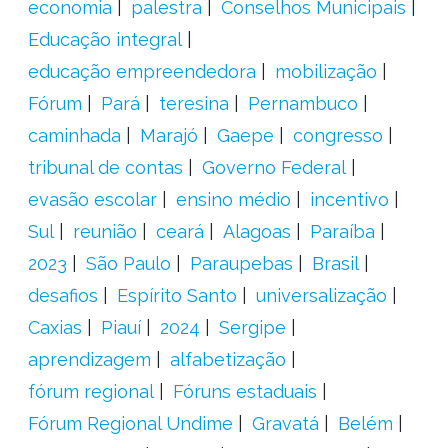
economia
palestra
Conselhos Municipais
Educação integral
educação empreendedora
mobilização
Fórum
Pará
teresina
Pernambuco
caminhada
Marajó
Gaepe
congresso
tribunal de contas
Governo Federal
evasão escolar
ensino médio
incentivo
Sul
reunião
ceará
Alagoas
Paraíba
2023
São Paulo
Paraupebas
Brasil
desafios
Espírito Santo
universalização
Caxias
Piauí
2024
Sergipe
aprendizagem
alfabetização
fórum regional
Fóruns estaduais
Fórum Regional Undime
Gravatá
Belém