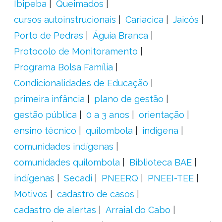
Ibipeba
Queimados
cursos autoinstrucionais
Cariacica
Jaicós
Porto de Pedras
Águia Branca
Protocolo de Monitoramento
Programa Bolsa Família
Condicionalidades de Educação
primeira infância
plano de gestão
gestão pública
0 a 3 anos
orientação
ensino técnico
quilombola
indígena
comunidades indígenas
comunidades quilombola
Biblioteca BAE
indígenas
Secadi
PNEERQ
PNEEI-TEE
Motivos
cadastro de casos
cadastro de alertas
Arraial do Cabo