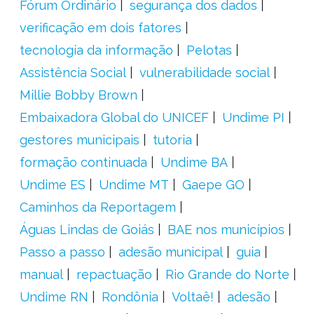
Fórum Ordinário
segurança dos dados
verificação em dois fatores
tecnologia da informação
Pelotas
Assistência Social
vulnerabilidade social
Millie Bobby Brown
Embaixadora Global do UNICEF
Undime PI
gestores municipais
tutoria
formação continuada
Undime BA
Undime ES
Undime MT
Gaepe GO
Caminhos da Reportagem
Águas Lindas de Goiás
BAE nos municípios
Passo a passo
adesão municipal
guia
manual
repactuação
Rio Grande do Norte
Undime RN
Rondônia
Voltaê!
adesão