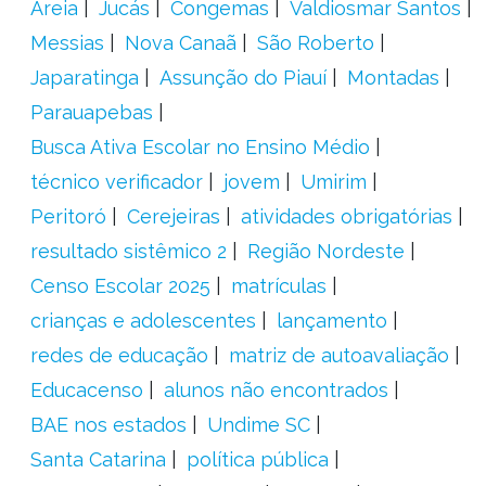
Areia
Jucás
Congemas
Valdiosmar Santos
Messias
Nova Canaã
São Roberto
Japaratinga
Assunção do Piauí
Montadas
Parauapebas
Busca Ativa Escolar no Ensino Médio
técnico verificador
jovem
Umirim
Peritoró
Cerejeiras
atividades obrigatórias
resultado sistêmico 2
Região Nordeste
Censo Escolar 2025
matrículas
crianças e adolescentes
lançamento
redes de educação
matriz de autoavaliação
Educacenso
alunos não encontrados
BAE nos estados
Undime SC
Santa Catarina
política pública