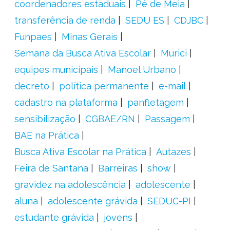
coordenadores estaduais
Pé de Meia
transferência de renda
SEDU ES
CDJBC
Funpaes
Minas Gerais
Semana da Busca Ativa Escolar
Murici
equipes municipais
Manoel Urbano
decreto
política permanente
e-mail
cadastro na plataforma
panfletagem
sensibilização
CGBAE/RN
Passagem
BAE na Prática
Busca Ativa Escolar na Prática
Autazes
Feira de Santana
Barreiras
show
gravidez na adolescência
adolescente
aluna
adolescente grávida
SEDUC-PI
estudante grávida
jovens