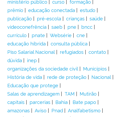
ministério público
curso
formação
prêmio
educação conectada
estudo
publicação
pré-escola
crianças
saúde
videoconefrência
saeb
pne
bncc
currículo
pnate
Websérie
cne
educação híbrida
consulta pública
Piso Salarial Nacional
refugiados
contato
dúvida
inep
organizações da sociedade civil
Municípios
História de vida
rede de proteção
Nacional
Educação que protege
Salas de aprendizagem
TAM
Mutirão
capitais
parcerias
Bahia
Bate papo
amazonas
Aviso
Pnad
Analfabetismo