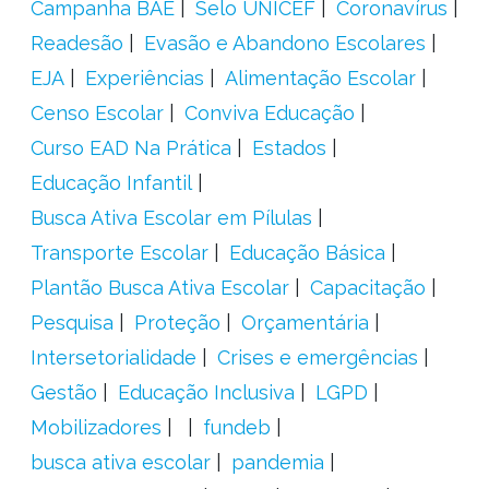
Campanha BAE
Selo UNICEF
Coronavírus
Readesão
Evasão e Abandono Escolares
EJA
Experiências
Alimentação Escolar
Censo Escolar
Conviva Educação
Curso EAD Na Prática
Estados
Educação Infantil
Busca Ativa Escolar em Pílulas
Transporte Escolar
Educação Básica
Plantão Busca Ativa Escolar
Capacitação
Pesquisa
Proteção
Orçamentária
Intersetorialidade
Crises e emergências
Gestão
Educação Inclusiva
LGPD
Mobilizadores
fundeb
busca ativa escolar
pandemia