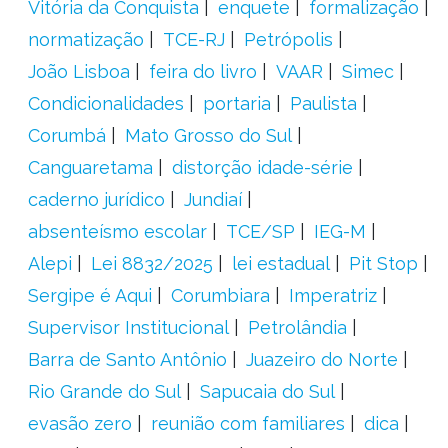
Vitória da Conquista
enquete
formalização
normatização
TCE-RJ
Petrópolis
João Lisboa
feira do livro
VAAR
Simec
Condicionalidades
portaria
Paulista
Corumbá
Mato Grosso do Sul
Canguaretama
distorção idade-série
caderno jurídico
Jundiaí
absenteísmo escolar
TCE/SP
IEG-M
Alepi
Lei 8832/2025
lei estadual
Pit Stop
Sergipe é Aqui
Corumbiara
Imperatriz
Supervisor Institucional
Petrolândia
Barra de Santo Antônio
Juazeiro do Norte
Rio Grande do Sul
Sapucaia do Sul
evasão zero
reunião com familiares
dica