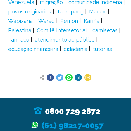
Venezuela
migração
comunidade indígena
povos originários
Taurepang
Macuxi
Wapixana
Warao
Pemon
Kariña
Palestina
Comitê Intersetorial
camisetas
Tanhaçu
atendimento ao público
educação financeira
cidadania
tutorias
0800 729 2872
(61) 98217-0057