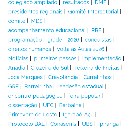
colegiado ampliado
resultados
DME
presidentes regionais
Gomitê Intersetorial
comitê
MDS
acompanhamento educacional
PBF
programação
grade
2026
conquistas
direitos humanos
Volta às Aulas 2026
Notícias
primeiros passos
implementação
Anadia
Cruzeiro do Sul
Teixeira de Freitas
Joca Marques
Cravolândia
Curralinhos
GRE
Barreirinha
readesão estadual
encontro pedagógico
feira popular
dissertação
UFC
Barbalha
Primavera do Leste
Igarapé-Açu
Protocolo BAE
Conasems
UBS
Ipiranga