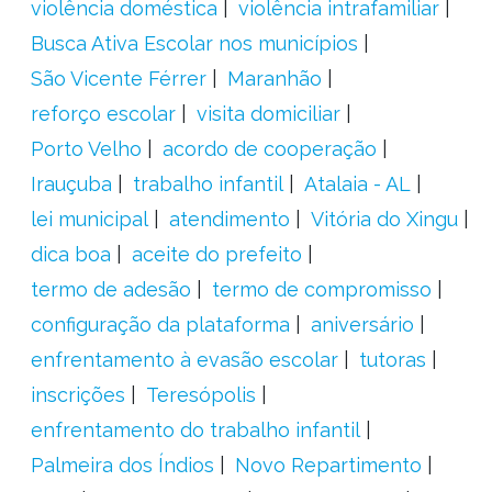
violência doméstica
violência intrafamiliar
Busca Ativa Escolar nos municípios
São Vicente Férrer
Maranhão
reforço escolar
visita domiciliar
Porto Velho
acordo de cooperação
Irauçuba
trabalho infantil
Atalaia - AL
lei municipal
atendimento
Vitória do Xingu
dica boa
aceite do prefeito
termo de adesão
termo de compromisso
configuração da plataforma
aniversário
enfrentamento à evasão escolar
tutoras
inscrições
Teresópolis
enfrentamento do trabalho infantil
Palmeira dos Índios
Novo Repartimento