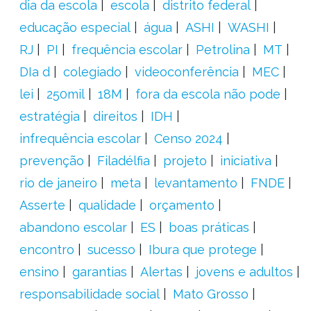
dia da escola
escola
distrito federal
educação especial
água
ASHI
WASHI
RJ
PI
frequência escolar
Petrolina
MT
DIa d
colegiado
videoconferência
MEC
lei
250mil
18M
fora da escola não pode
estratégia
direitos
IDH
infrequência escolar
Censo 2024
prevenção
Filadélfia
projeto
iniciativa
rio de janeiro
meta
levantamento
FNDE
Asserte
qualidade
orçamento
abandono escolar
ES
boas práticas
encontro
sucesso
Ibura que protege
ensino
garantias
Alertas
jovens e adultos
responsabilidade social
Mato Grosso