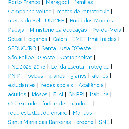
Porto Franco
Maragogi
famílias
Campanha Voltaê
metas de rematrícula
metas do Selo UNICEF
Buriti dos Montes
Pacajá
MInistério da educação
Pé-de-Meia
Sousa
ciganos
Calon
EMEF Irmã Iraídes
SEDUC/RO
Santa Luzia D'Oeste
São Felipe D'Oeste
Castanheiras
PNE 2026-2036
Lei da Escuta Protegida
PNIPI
bebês
4 anos
5 anos
alunos
estudantes
redes sociais
Açailândia
adultos
idosos
EJAI
SNPPI
Itabuna
Chã Grande
índice de abandono
rede estadual de ensino
Manaus
Santa Maria das Barreiras
creche
SNE