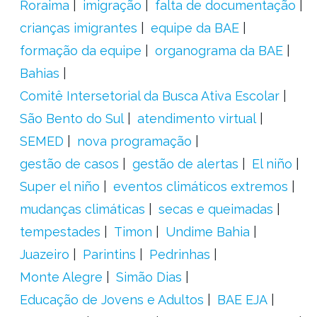
Roraima
imigração
falta de documentação
crianças imigrantes
equipe da BAE
formação da equipe
organograma da BAE
Bahias
Comitê Intersetorial da Busca Ativa Escolar
São Bento do Sul
atendimento virtual
SEMED
nova programação
gestão de casos
gestão de alertas
El niño
Super el niño
eventos climáticos extremos
mudanças climáticas
secas e queimadas
tempestades
Timon
Undime Bahia
Juazeiro
Parintins
Pedrinhas
Monte Alegre
Simão Dias
Educação de Jovens e Adultos
BAE EJA