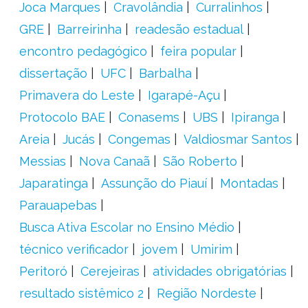
Joca Marques
Cravolândia
Curralinhos
GRE
Barreirinha
readesão estadual
encontro pedagógico
feira popular
dissertação
UFC
Barbalha
Primavera do Leste
Igarapé-Açu
Protocolo BAE
Conasems
UBS
Ipiranga
Areia
Jucás
Congemas
Valdiosmar Santos
Messias
Nova Canaã
São Roberto
Japaratinga
Assunção do Piauí
Montadas
Parauapebas
Busca Ativa Escolar no Ensino Médio
técnico verificador
jovem
Umirim
Peritoró
Cerejeiras
atividades obrigatórias
resultado sistêmico 2
Região Nordeste