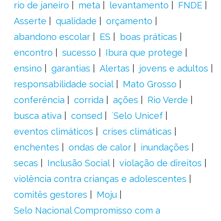
rio de janeiro
meta
levantamento
FNDE
Asserte
qualidade
orçamento
abandono escolar
ES
boas práticas
encontro
sucesso
Ibura que protege
ensino
garantias
Alertas
jovens e adultos
responsabilidade social
Mato Grosso
conferência
corrida
ações
Rio Verde
busca ativa
consed
´Selo Unicef
eventos climáticos
crises climáticas
enchentes
ondas de calor
inundações
secas
Inclusão Social
violação de direitos
violência contra crianças e adolescentes
comitês gestores
Moju
Selo Nacional Compromisso com a