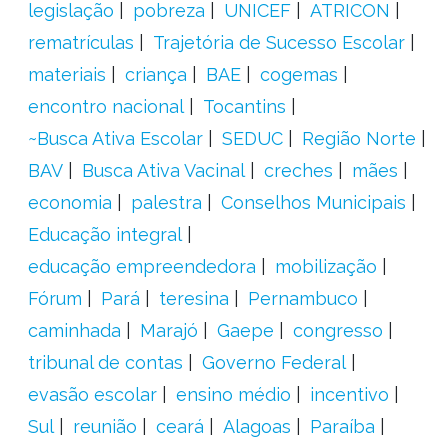
legislação
pobreza
UNICEF
ATRICON
rematrículas
Trajetória de Sucesso Escolar
materiais
criança
BAE
cogemas
encontro nacional
Tocantins
~Busca Ativa Escolar
SEDUC
Região Norte
BAV
Busca Ativa Vacinal
creches
mães
economia
palestra
Conselhos Municipais
Educação integral
educação empreendedora
mobilização
Fórum
Pará
teresina
Pernambuco
caminhada
Marajó
Gaepe
congresso
tribunal de contas
Governo Federal
evasão escolar
ensino médio
incentivo
Sul
reunião
ceará
Alagoas
Paraíba