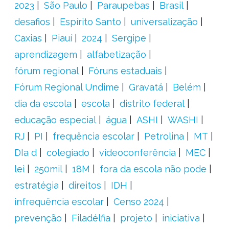
2023
São Paulo
Paraupebas
Brasil
desafios
Espírito Santo
universalização
Caxias
Piauí
2024
Sergipe
aprendizagem
alfabetização
fórum regional
Fóruns estaduais
Fórum Regional Undime
Gravatá
Belém
dia da escola
escola
distrito federal
educação especial
água
ASHI
WASHI
RJ
PI
frequência escolar
Petrolina
MT
DIa d
colegiado
videoconferência
MEC
lei
250mil
18M
fora da escola não pode
estratégia
direitos
IDH
infrequência escolar
Censo 2024
prevenção
Filadélfia
projeto
iniciativa