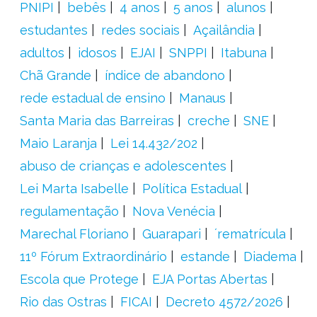
PNIPI
bebês
4 anos
5 anos
alunos
estudantes
redes sociais
Açailândia
adultos
idosos
EJAI
SNPPI
Itabuna
Chã Grande
índice de abandono
rede estadual de ensino
Manaus
Santa Maria das Barreiras
creche
SNE
Maio Laranja
Lei 14.432/202
abuso de crianças e adolescentes
Lei Marta Isabelle
Política Estadual
regulamentação
Nova Venécia
Marechal Floriano
Guarapari
´rematrícula
11º Fórum Extraordinário
estande
Diadema
Escola que Protege
EJA Portas Abertas
Rio das Ostras
FICAI
Decreto 4572/2026