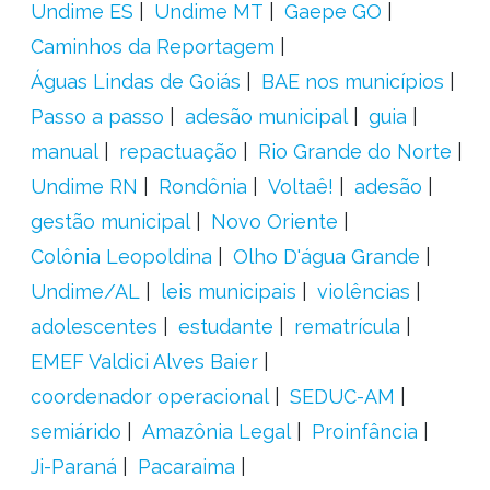
Undime ES
Undime MT
Gaepe GO
Caminhos da Reportagem
Águas Lindas de Goiás
BAE nos municípios
Passo a passo
adesão municipal
guia
manual
repactuação
Rio Grande do Norte
Undime RN
Rondônia
Voltaê!
adesão
gestão municipal
Novo Oriente
Colônia Leopoldina
Olho D'água Grande
Undime/AL
leis municipais
violências
adolescentes
estudante
rematrícula
EMEF Valdici Alves Baier
coordenador operacional
SEDUC-AM
semiárido
Amazônia Legal
Proinfância
Ji-Paraná
Pacaraima