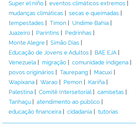
Super el niño
eventos climáticos extremos
mudanças climáticas
secas e queimadas
tempestades
Timon
Undime Bahia
Juazeiro
Parintins
Pedrinhas
Monte Alegre
Simão Dias
Educação de Jovens e Adultos
BAE EJA
Venezuela
migração
comunidade indígena
povos originários
Taurepang
Macuxi
Wapixana
Warao
Pemon
Kariña
Palestina
Comitê Intersetorial
camisetas
Tanhaçu
atendimento ao público
educação financeira
cidadania
tutorias