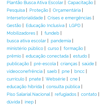
Plantão Busca Ativa Escolar
Capacitação
Pesquisa
Proteção
Orçamentária
Intersetorialidade
Crises e emergências
Gestão
Educação Inclusiva
LGPD
Mobilizadores
fundeb
busca ativa escolar
pandemia
ministério público
curso
formação
prêmio
educação conectada
estudo
publicação
pré-escola
crianças
saúde
videoconefrência
saeb
pne
bncc
currículo
pnate
Websérie
cne
educação híbrida
consulta pública
Piso Salarial Nacional
refugiados
contato
dúvida
inep