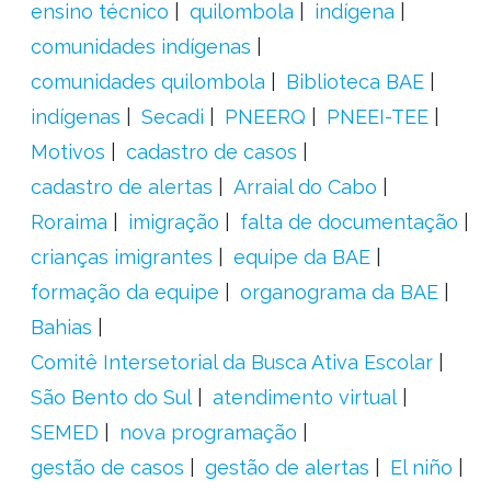
ensino técnico
quilombola
indígena
comunidades indígenas
comunidades quilombola
Biblioteca BAE
indígenas
Secadi
PNEERQ
PNEEI-TEE
Motivos
cadastro de casos
cadastro de alertas
Arraial do Cabo
Roraima
imigração
falta de documentação
crianças imigrantes
equipe da BAE
formação da equipe
organograma da BAE
Bahias
Comitê Intersetorial da Busca Ativa Escolar
São Bento do Sul
atendimento virtual
SEMED
nova programação
gestão de casos
gestão de alertas
El niño