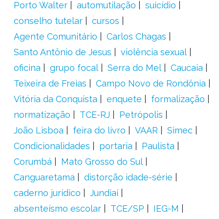
Porto Walter
automutilação
suicídio
conselho tutelar
cursos
Agente Comunitário
Carlos Chagas
Santo Antônio de Jesus
violência sexual
oficina
grupo focal
Serra do Mel
Caucaia
Teixeira de Freias
Campo Novo de Rondônia
Vitória da Conquista
enquete
formalização
normatização
TCE-RJ
Petrópolis
João Lisboa
feira do livro
VAAR
Simec
Condicionalidades
portaria
Paulista
Corumbá
Mato Grosso do Sul
Canguaretama
distorção idade-série
caderno jurídico
Jundiaí
absenteísmo escolar
TCE/SP
IEG-M