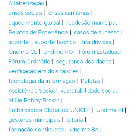
Alfabetização
crises sociais
crises sanitárias
aquecimento global
readesão municipal
Relatos de Experiência
casos de sucesso
suporte
suporte tecnico
tira dúvidas
Undime CE
Undime RO
Fórum Estadual
Fórum Ordinário
segurança dos dados
verificação em dois fatores
tecnologia da informação
Pelotas
Assistência Social
vulnerabilidade social
Millie Bobby Brown
Embaixadora Global do UNICEF
Undime PI
gestores municipais
tutoria
formação continuada
Undime BA