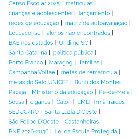
Censo Escolar 2025
matrículas
crianças e adolescentes
lançamento
redes de educação
matriz de autoavaliação
Educacenso
alunos não encontrados
BAE nos estados
Undime SC
Santa Catarina
política pública
Porto Franco
Maragogi
famílias
Campanha Voltaê
metas de rematrícula
metas do Selo UNICEF
Buriti dos Montes
Pacajá
MInistério da educação
Pé-de-Meia
Sousa
ciganos
Calon
EMEF Irmã Iraídes
SEDUC/RO
Santa Luzia D'Oeste
São Felipe D'Oeste
Castanheiras
PNE 2026-2036
Lei da Escuta Protegida