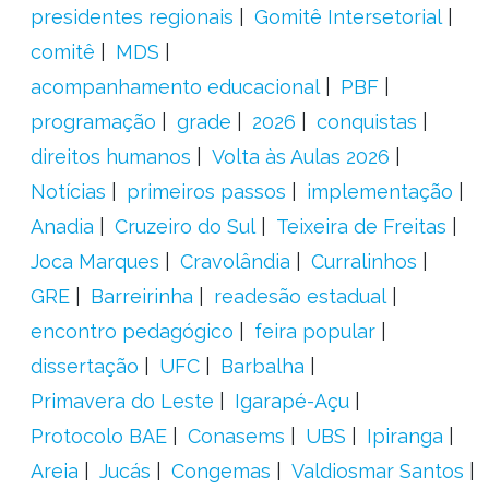
presidentes regionais
Gomitê Intersetorial
comitê
MDS
acompanhamento educacional
PBF
programação
grade
2026
conquistas
direitos humanos
Volta às Aulas 2026
Notícias
primeiros passos
implementação
Anadia
Cruzeiro do Sul
Teixeira de Freitas
Joca Marques
Cravolândia
Curralinhos
GRE
Barreirinha
readesão estadual
encontro pedagógico
feira popular
dissertação
UFC
Barbalha
Primavera do Leste
Igarapé-Açu
Protocolo BAE
Conasems
UBS
Ipiranga
Areia
Jucás
Congemas
Valdiosmar Santos