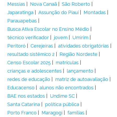
Messias
Nova Canaã
São Roberto
Japaratinga
Assunção do Piauí
Montadas
Parauapebas
Busca Ativa Escolar no Ensino Médio
técnico verificador
jovem
Umirim
Peritoró
Cerejeiras
atividades obrigatórias
resultado sistêmico 2
Região Nordeste
Censo Escolar 2025
matrículas
crianças e adolescentes
lançamento
redes de educação
matriz de autoavaliação
Educacenso
alunos não encontrados
BAE nos estados
Undime SC
Santa Catarina
política pública
Porto Franco
Maragogi
famílias