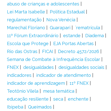
abuso de crianças e adolescentes
Lei Marta Isabelle
Política Estadual
regulamentação
Nova Venécia
Marechal Floriano
Guarapari
´rematrícula
11º Fórum Extraordinário
estande
Diadema
Escola que Protege
EJA Portas Abertas
Rio das Ostras
FICAI
Decreto 4572/2026
Semana de Combate à Infrequência Escolar
FNEX
desigualdades
desigualdades sociais
indicadores
indicador de atendimento
indicador de aprendizagem
11º FNEX
Teotônio Vilela
mesa temática
educação resiliente
seca
enchente
Ibipeba
Queimados