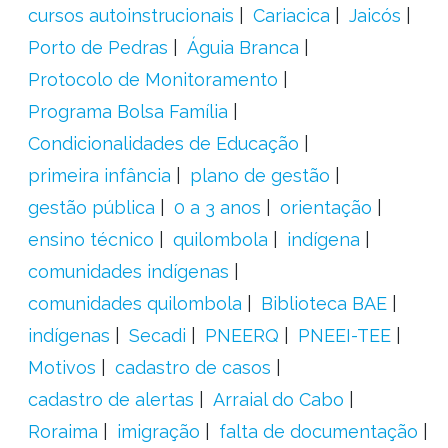
cursos autoinstrucionais
Cariacica
Jaicós
Porto de Pedras
Águia Branca
Protocolo de Monitoramento
Programa Bolsa Família
Condicionalidades de Educação
primeira infância
plano de gestão
gestão pública
0 a 3 anos
orientação
ensino técnico
quilombola
indígena
comunidades indígenas
comunidades quilombola
Biblioteca BAE
indígenas
Secadi
PNEERQ
PNEEI-TEE
Motivos
cadastro de casos
cadastro de alertas
Arraial do Cabo
Roraima
imigração
falta de documentação