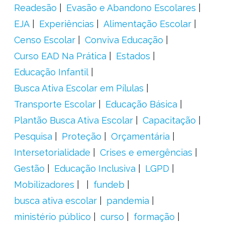
Readesão
Evasão e Abandono Escolares
EJA
Experiências
Alimentação Escolar
Censo Escolar
Conviva Educação
Curso EAD Na Prática
Estados
Educação Infantil
Busca Ativa Escolar em Pílulas
Transporte Escolar
Educação Básica
Plantão Busca Ativa Escolar
Capacitação
Pesquisa
Proteção
Orçamentária
Intersetorialidade
Crises e emergências
Gestão
Educação Inclusiva
LGPD
Mobilizadores
fundeb
busca ativa escolar
pandemia
ministério público
curso
formação