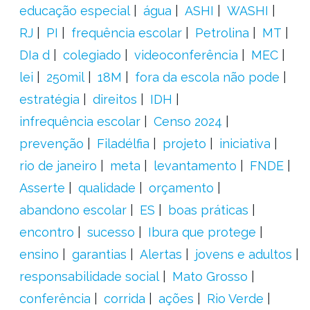
educação especial
água
ASHI
WASHI
RJ
PI
frequência escolar
Petrolina
MT
DIa d
colegiado
videoconferência
MEC
lei
250mil
18M
fora da escola não pode
estratégia
direitos
IDH
infrequência escolar
Censo 2024
prevenção
Filadélfia
projeto
iniciativa
rio de janeiro
meta
levantamento
FNDE
Asserte
qualidade
orçamento
abandono escolar
ES
boas práticas
encontro
sucesso
Ibura que protege
ensino
garantias
Alertas
jovens e adultos
responsabilidade social
Mato Grosso
conferência
corrida
ações
Rio Verde