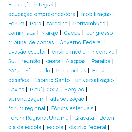
Educação integral
educação empreendedora
mobilização
Fórum
Pará
teresina
Pernambuco
caminhada
Marajó
Gaepe
congresso
tribunal de contas
Governo Federal
evasão escolar
ensino médio
incentivo
Sul
reunião
ceará
Alagoas
Paraíba
2023
São Paulo
Paraupebas
Brasil
desafios
Espírito Santo
universalização
Caxias
Piauí
2024
Sergipe
aprendizagem
alfabetização
fórum regional
Fóruns estaduais
Fórum Regional Undime
Gravatá
Belém
dia da escola
escola
distrito federal