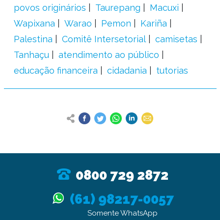
povos originários
Taurepang
Macuxi
Wapixana
Warao
Pemon
Kariña
Palestina
Comitê Intersetorial
camisetas
Tanhaçu
atendimento ao público
educação financeira
cidadania
tutorias
0800 729 2872
(61) 98217-0057
Somente WhatsApp