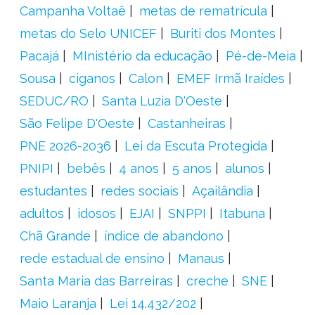
Campanha Voltaê
metas de rematrícula
metas do Selo UNICEF
Buriti dos Montes
Pacajá
MInistério da educação
Pé-de-Meia
Sousa
ciganos
Calon
EMEF Irmã Iraídes
SEDUC/RO
Santa Luzia D'Oeste
São Felipe D'Oeste
Castanheiras
PNE 2026-2036
Lei da Escuta Protegida
PNIPI
bebês
4 anos
5 anos
alunos
estudantes
redes sociais
Açailândia
adultos
idosos
EJAI
SNPPI
Itabuna
Chã Grande
índice de abandono
rede estadual de ensino
Manaus
Santa Maria das Barreiras
creche
SNE
Maio Laranja
Lei 14.432/202