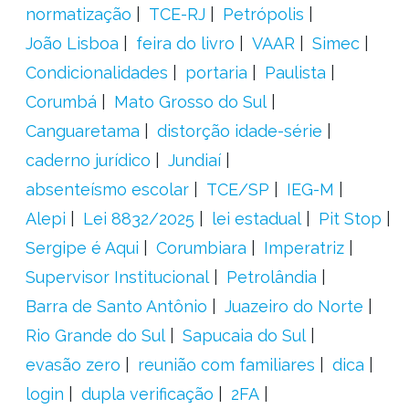
normatização
TCE-RJ
Petrópolis
João Lisboa
feira do livro
VAAR
Simec
Condicionalidades
portaria
Paulista
Corumbá
Mato Grosso do Sul
Canguaretama
distorção idade-série
caderno jurídico
Jundiaí
absenteísmo escolar
TCE/SP
IEG-M
Alepi
Lei 8832/2025
lei estadual
Pit Stop
Sergipe é Aqui
Corumbiara
Imperatriz
Supervisor Institucional
Petrolândia
Barra de Santo Antônio
Juazeiro do Norte
Rio Grande do Sul
Sapucaia do Sul
evasão zero
reunião com familiares
dica
login
dupla verificação
2FA