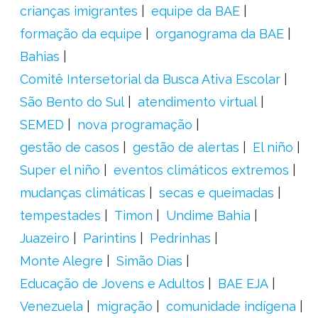
crianças imigrantes
equipe da BAE
formação da equipe
organograma da BAE
Bahias
Comitê Intersetorial da Busca Ativa Escolar
São Bento do Sul
atendimento virtual
SEMED
nova programação
gestão de casos
gestão de alertas
El niño
Super el niño
eventos climáticos extremos
mudanças climáticas
secas e queimadas
tempestades
Timon
Undime Bahia
Juazeiro
Parintins
Pedrinhas
Monte Alegre
Simão Dias
Educação de Jovens e Adultos
BAE EJA
Venezuela
migração
comunidade indígena