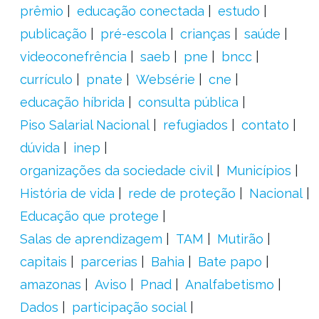
prêmio
educação conectada
estudo
publicação
pré-escola
crianças
saúde
videoconefrência
saeb
pne
bncc
currículo
pnate
Websérie
cne
educação híbrida
consulta pública
Piso Salarial Nacional
refugiados
contato
dúvida
inep
organizações da sociedade civil
Municípios
História de vida
rede de proteção
Nacional
Educação que protege
Salas de aprendizagem
TAM
Mutirão
capitais
parcerias
Bahia
Bate papo
amazonas
Aviso
Pnad
Analfabetismo
Dados
participação social