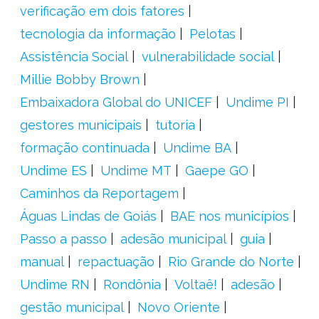
verificação em dois fatores
tecnologia da informação
Pelotas
Assistência Social
vulnerabilidade social
Millie Bobby Brown
Embaixadora Global do UNICEF
Undime PI
gestores municipais
tutoria
formação continuada
Undime BA
Undime ES
Undime MT
Gaepe GO
Caminhos da Reportagem
Águas Lindas de Goiás
BAE nos municípios
Passo a passo
adesão municipal
guia
manual
repactuação
Rio Grande do Norte
Undime RN
Rondônia
Voltaê!
adesão
gestão municipal
Novo Oriente