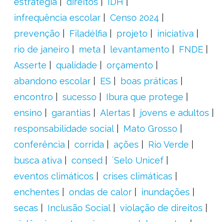
estratégia
direitos
IDH
infrequência escolar
Censo 2024
prevenção
Filadélfia
projeto
iniciativa
rio de janeiro
meta
levantamento
FNDE
Asserte
qualidade
orçamento
abandono escolar
ES
boas práticas
encontro
sucesso
Ibura que protege
ensino
garantias
Alertas
jovens e adultos
responsabilidade social
Mato Grosso
conferência
corrida
ações
Rio Verde
busca ativa
consed
´Selo Unicef
eventos climáticos
crises climáticas
enchentes
ondas de calor
inundações
secas
Inclusão Social
violação de direitos