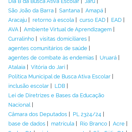
Dia B da Busca Ativa Escolar
Jaru
São João da Barra
Santana
Amapá
Aracaju
retorno à escola
curso EAD
EAD
AVA
Ambiente Virtual de Aprendizagem
Curralinho
visitas domiciliares
agentes comunitários de saúde
agentes de combate às endemias
Uruará
Atalaia
Vitória do Jari
Política Municipal de Busca Ativa Escolar
inclusão escolar
LDB
Lei de Diretrizes e Bases da Educação
Nacional
Câmara dos Deputados
PL 2324/24
base de dados
matrícula
Rio Branco
Acre