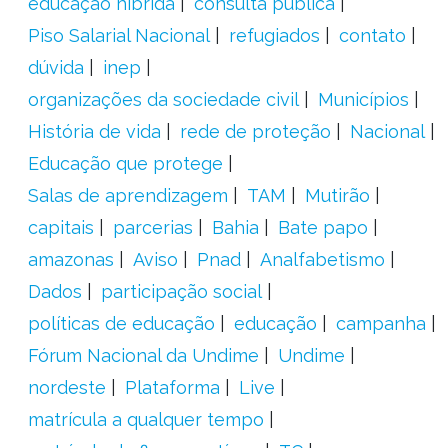
educação híbrida
consulta pública
Piso Salarial Nacional
refugiados
contato
dúvida
inep
organizações da sociedade civil
Municípios
História de vida
rede de proteção
Nacional
Educação que protege
Salas de aprendizagem
TAM
Mutirão
capitais
parcerias
Bahia
Bate papo
amazonas
Aviso
Pnad
Analfabetismo
Dados
participação social
políticas de educação
educação
campanha
Fórum Nacional da Undime
Undime
nordeste
Plataforma
Live
matrícula a qualquer tempo