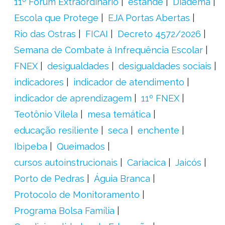
11º Fórum Extraordinário
estande
Diadema
Escola que Protege
EJA Portas Abertas
Rio das Ostras
FICAI
Decreto 4572/2026
Semana de Combate à Infrequência Escolar
FNEX
desigualdades
desigualdades sociais
indicadores
indicador de atendimento
indicador de aprendizagem
11º FNEX
Teotônio Vilela
mesa temática
educação resiliente
seca
enchente
Ibipeba
Queimados
cursos autoinstrucionais
Cariacica
Jaicós
Porto de Pedras
Águia Branca
Protocolo de Monitoramento
Programa Bolsa Família