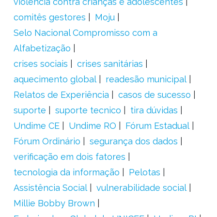
violência contra crianças e adolescentes
comitês gestores
Moju
Selo Nacional Compromisso com a
Alfabetização
crises sociais
crises sanitárias
aquecimento global
readesão municipal
Relatos de Experiência
casos de sucesso
suporte
suporte tecnico
tira dúvidas
Undime CE
Undime RO
Fórum Estadual
Fórum Ordinário
segurança dos dados
verificação em dois fatores
tecnologia da informação
Pelotas
Assistência Social
vulnerabilidade social
Millie Bobby Brown