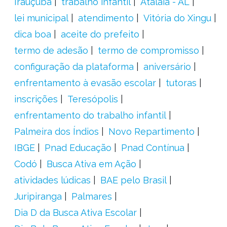
Irauçuba
trabalho infantil
Atalaia - AL
lei municipal
atendimento
Vitória do Xingu
dica boa
aceite do prefeito
termo de adesão
termo de compromisso
configuração da plataforma
aniversário
enfrentamento à evasão escolar
tutoras
inscrições
Teresópolis
enfrentamento do trabalho infantil
Palmeira dos Índios
Novo Repartimento
IBGE
Pnad Educação
Pnad Contínua
Codó
Busca Ativa em Ação
atividades lúdicas
BAE pelo Brasil
Juripiranga
Palmares
Dia D da Busca Ativa Escolar