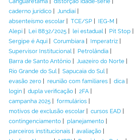
Canguaretama
distorção idade-série
caderno jurídico
Jundiaí
absenteísmo escolar
TCE/SP
IEG-M
Alepi
Lei 8832/2025
lei estadual
Pit Stop
Sergipe é Aqui
Corumbiara
Imperatriz
Supervisor Institucional
Petrolândia
Barra de Santo Antônio
Juazeiro do Norte
Rio Grande do Sul
Sapucaia do Sul
evasão zero
reunião com familiares
dica
login
dupla verificação
2FA
campanha 2025
formulários
motivos de exclusão escolar
cursos EAD
contingenciamento
planejamento
parceiros institucionais
avaliação