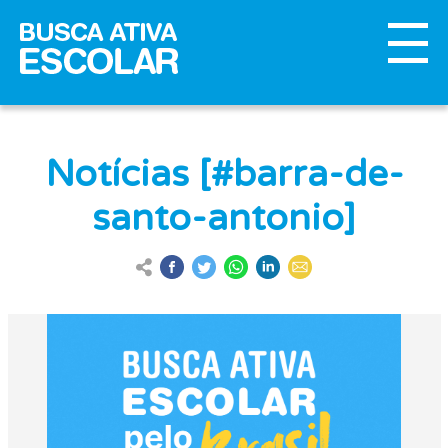
Notícias [#barra-de-
santo-antonio]