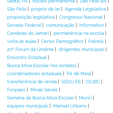
Seduc PA
núcleo permanente
São Félix BA
São Félix
projeto de lei
Agenda Legislativa
proposição legislativa
Congresso Nacional
Senado Federal
comunicação
informativo
Candeias do Jamari
permanência na escola
volta ás aulas
Censo Demográfico
Painéis
20º Fórum da Undime
dirigentes municipais
Encontro Estadual
Busca Ativa Escolar nos estados
coordenadores estaduais
Pé de Meia
transferência de renda
SEDU ES
CDJBC
Funpaes
Minas Gerais
Semana da Busca Ativa Escolar
Murici
equipes municipais
Manoel Urbano