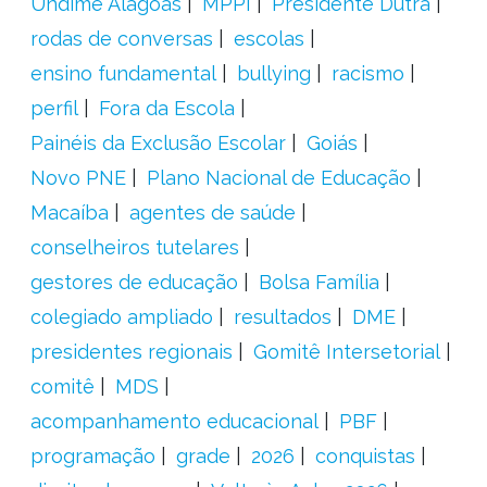
Undime Alagoas
MPPI
Presidente Dutra
rodas de conversas
escolas
ensino fundamental
bullying
racismo
perfil
Fora da Escola
Painéis da Exclusão Escolar
Goiás
Novo PNE
Plano Nacional de Educação
Macaíba
agentes de saúde
conselheiros tutelares
gestores de educação
Bolsa Família
colegiado ampliado
resultados
DME
presidentes regionais
Gomitê Intersetorial
comitê
MDS
acompanhamento educacional
PBF
programação
grade
2026
conquistas