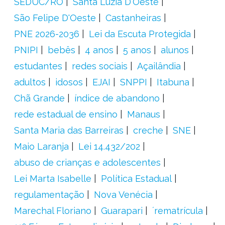
SEDUC/RO
Santa Luzia D'Oeste
São Felipe D'Oeste
Castanheiras
PNE 2026-2036
Lei da Escuta Protegida
PNIPI
bebês
4 anos
5 anos
alunos
estudantes
redes sociais
Açailândia
adultos
idosos
EJAI
SNPPI
Itabuna
Chã Grande
índice de abandono
rede estadual de ensino
Manaus
Santa Maria das Barreiras
creche
SNE
Maio Laranja
Lei 14.432/202
abuso de crianças e adolescentes
Lei Marta Isabelle
Política Estadual
regulamentação
Nova Venécia
Marechal Floriano
Guarapari
´rematrícula