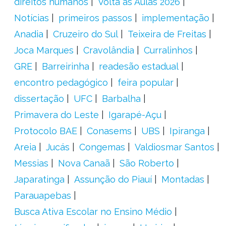
direitos humanos
Volta às Aulas 2026
Notícias
primeiros passos
implementação
Anadia
Cruzeiro do Sul
Teixeira de Freitas
Joca Marques
Cravolândia
Curralinhos
GRE
Barreirinha
readesão estadual
encontro pedagógico
feira popular
dissertação
UFC
Barbalha
Primavera do Leste
Igarapé-Açu
Protocolo BAE
Conasems
UBS
Ipiranga
Areia
Jucás
Congemas
Valdiosmar Santos
Messias
Nova Canaã
São Roberto
Japaratinga
Assunção do Piauí
Montadas
Parauapebas
Busca Ativa Escolar no Ensino Médio