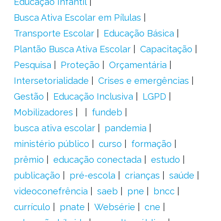
Educação Infantil
Busca Ativa Escolar em Pílulas
Transporte Escolar
Educação Básica
Plantão Busca Ativa Escolar
Capacitação
Pesquisa
Proteção
Orçamentária
Intersetorialidade
Crises e emergências
Gestão
Educação Inclusiva
LGPD
Mobilizadores
fundeb
busca ativa escolar
pandemia
ministério público
curso
formação
prêmio
educação conectada
estudo
publicação
pré-escola
crianças
saúde
videoconefrência
saeb
pne
bncc
currículo
pnate
Websérie
cne