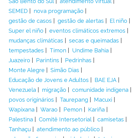
São Bento do Sul
atendimento virtual
SEMED
nova programação
gestão de casos
gestão de alertas
El niño
Super el niño
eventos climáticos extremos
mudanças climáticas
secas e queimadas
tempestades
Timon
Undime Bahia
Juazeiro
Parintins
Pedrinhas
Monte Alegre
Simão Dias
Educação de Jovens e Adultos
BAE EJA
Venezuela
migração
comunidade indígena
povos originários
Taurepang
Macuxi
Wapixana
Warao
Pemon
Kariña
Palestina
Comitê Intersetorial
camisetas
Tanhaçu
atendimento ao público