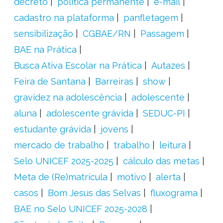
decreto
política permanente
e-mail
cadastro na plataforma
panfletagem
sensibilização
CGBAE/RN
Passagem
BAE na Prática
Busca Ativa Escolar na Prática
Autazes
Feira de Santana
Barreiras
show
gravidez na adolescência
adolescente
aluna
adolescente grávida
SEDUC-PI
estudante grávida
jovens
mercado de trabalho
trabalho
leitura
Selo UNICEF 2025-2025
cálculo das metas
Meta de (Re)matrícula
motivo
alerta
casos
Bom Jesus das Selvas
fluxograma
BAE no Selo UNICEF 2025-2028