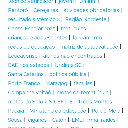
técnico verificador
jovem
Umirim
Peritoró
Cerejeiras
atividades obrigatórias
resultado sistêmico 2
Região Nordeste
Censo Escolar 2025
matrículas
crianças e adolescentes
lançamento
redes de educação
matriz de autoavaliação
Educacenso
alunos não encontrados
BAE nos estados
Undime SC
Santa Catarina
política pública
Porto Franco
Maragogi
famílias
Campanha Voltaê
metas de rematrícula
metas do Selo UNICEF
Buriti dos Montes
Pacajá
MInistério da educação
Pé-de-Meia
Sousa
ciganos
Calon
EMEF Irmã Iraídes