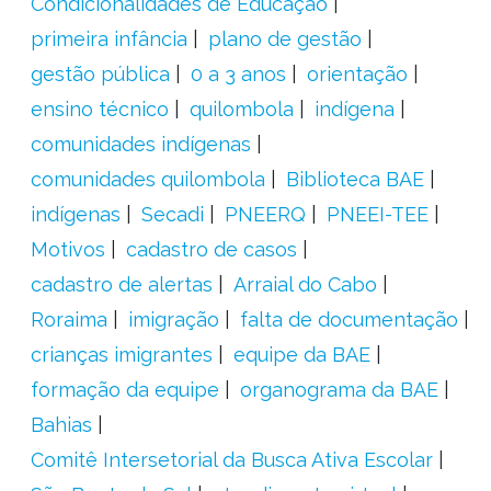
Condicionalidades de Educação
primeira infância
plano de gestão
gestão pública
0 a 3 anos
orientação
ensino técnico
quilombola
indígena
comunidades indígenas
comunidades quilombola
Biblioteca BAE
indígenas
Secadi
PNEERQ
PNEEI-TEE
Motivos
cadastro de casos
cadastro de alertas
Arraial do Cabo
Roraima
imigração
falta de documentação
crianças imigrantes
equipe da BAE
formação da equipe
organograma da BAE
Bahias
Comitê Intersetorial da Busca Ativa Escolar