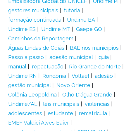
Embaixadora Global do UNICEF
Undime PI
gestores municipais
tutoria
formação continuada
Undime BA
Undime ES
Undime MT
Gaepe GO
Caminhos da Reportagem
Águas Lindas de Goiás
BAE nos municípios
Passo a passo
adesão municipal
guia
manual
repactuação
Rio Grande do Norte
Undime RN
Rondônia
Voltaê!
adesão
gestão municipal
Novo Oriente
Colônia Leopoldina
Olho D'água Grande
Undime/AL
leis municipais
violências
adolescentes
estudante
rematrícula
EMEF Valdici Alves Baier