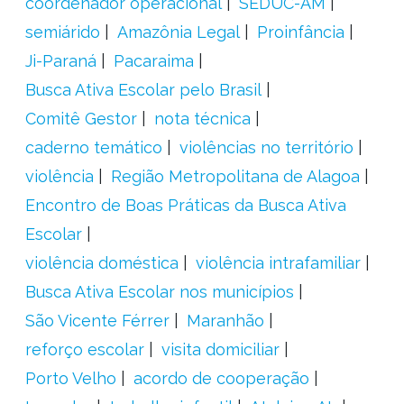
coordenador operacional
SEDUC-AM
semiárido
Amazônia Legal
Proinfância
Ji-Paraná
Pacaraima
Busca Ativa Escolar pelo Brasil
Comitê Gestor
nota técnica
caderno temático
violências no território
violência
Região Metropolitana de Alagoa
Encontro de Boas Práticas da Busca Ativa
Escolar
violência doméstica
violência intrafamiliar
Busca Ativa Escolar nos municípios
São Vicente Férrer
Maranhão
reforço escolar
visita domiciliar
Porto Velho
acordo de cooperação