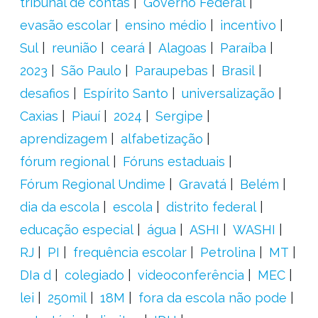
tribunal de contas
Governo Federal
evasão escolar
ensino médio
incentivo
Sul
reunião
ceará
Alagoas
Paraíba
2023
São Paulo
Paraupebas
Brasil
desafios
Espírito Santo
universalização
Caxias
Piauí
2024
Sergipe
aprendizagem
alfabetização
fórum regional
Fóruns estaduais
Fórum Regional Undime
Gravatá
Belém
dia da escola
escola
distrito federal
educação especial
água
ASHI
WASHI
RJ
PI
frequência escolar
Petrolina
MT
DIa d
colegiado
videoconferência
MEC
lei
250mil
18M
fora da escola não pode