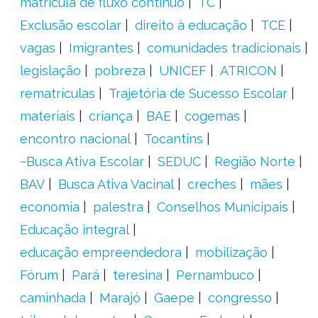
matrícula de fluxo contínuo
TC
Exclusão escolar
direito à educação
TCE
vagas
Imigrantes
comunidades tradicionais
legislação
pobreza
UNICEF
ATRICON
rematrículas
Trajetória de Sucesso Escolar
materiais
criança
BAE
cogemas
encontro nacional
Tocantins
~Busca Ativa Escolar
SEDUC
Região Norte
BAV
Busca Ativa Vacinal
creches
mães
economia
palestra
Conselhos Municipais
Educação integral
educação empreendedora
mobilização
Fórum
Pará
teresina
Pernambuco
caminhada
Marajó
Gaepe
congresso