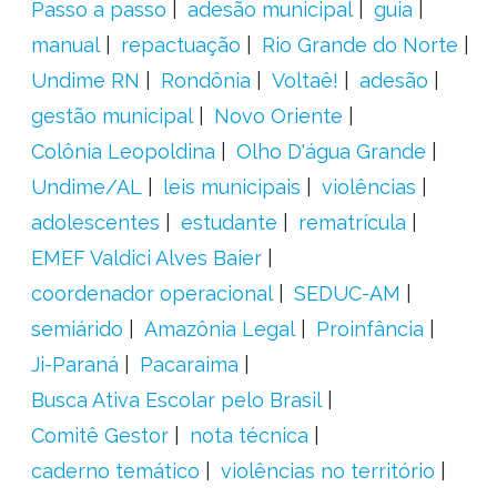
Passo a passo
adesão municipal
guia
manual
repactuação
Rio Grande do Norte
Undime RN
Rondônia
Voltaê!
adesão
gestão municipal
Novo Oriente
Colônia Leopoldina
Olho D'água Grande
Undime/AL
leis municipais
violências
adolescentes
estudante
rematrícula
EMEF Valdici Alves Baier
coordenador operacional
SEDUC-AM
semiárido
Amazônia Legal
Proinfância
Ji-Paraná
Pacaraima
Busca Ativa Escolar pelo Brasil
Comitê Gestor
nota técnica
caderno temático
violências no território