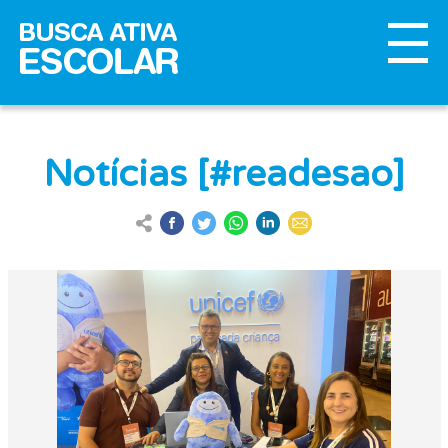
Notícias [#readesao]