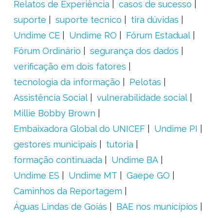
Relatos de Experiência
casos de sucesso
suporte
suporte tecnico
tira dúvidas
Undime CE
Undime RO
Fórum Estadual
Fórum Ordinário
segurança dos dados
verificação em dois fatores
tecnologia da informação
Pelotas
Assistência Social
vulnerabilidade social
Millie Bobby Brown
Embaixadora Global do UNICEF
Undime PI
gestores municipais
tutoria
formação continuada
Undime BA
Undime ES
Undime MT
Gaepe GO
Caminhos da Reportagem
Águas Lindas de Goiás
BAE nos municípios