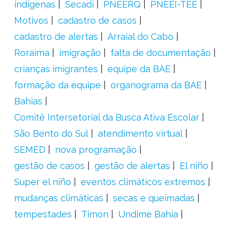
indígenas
Secadi
PNEERQ
PNEEI-TEE
Motivos
cadastro de casos
cadastro de alertas
Arraial do Cabo
Roraima
imigração
falta de documentação
crianças imigrantes
equipe da BAE
formação da equipe
organograma da BAE
Bahias
Comitê Intersetorial da Busca Ativa Escolar
São Bento do Sul
atendimento virtual
SEMED
nova programação
gestão de casos
gestão de alertas
El niño
Super el niño
eventos climáticos extremos
mudanças climáticas
secas e queimadas
tempestades
Timon
Undime Bahia