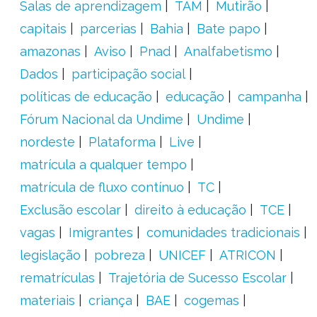
Salas de aprendizagem
TAM
Mutirão
capitais
parcerias
Bahia
Bate papo
amazonas
Aviso
Pnad
Analfabetismo
Dados
participação social
políticas de educação
educação
campanha
Fórum Nacional da Undime
Undime
nordeste
Plataforma
Live
matrícula a qualquer tempo
matrícula de fluxo contínuo
TC
Exclusão escolar
direito à educação
TCE
vagas
Imigrantes
comunidades tradicionais
legislação
pobreza
UNICEF
ATRICON
rematrículas
Trajetória de Sucesso Escolar
materiais
criança
BAE
cogemas