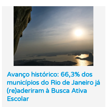
Avanço histórico: 66,3% dos
municípios do Rio de Janeiro já
(re)aderiram à Busca Ativa
Escolar