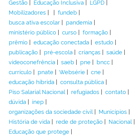
Gestão
Educação Inclusiva
LGPD
Mobilizadores
fundeb
busca ativa escolar
pandemia
ministério público
curso
formação
prêmio
educação conectada
estudo
publicação
pré-escola
crianças
saúde
videoconefrência
saeb
pne
bncc
currículo
pnate
Websérie
cne
educação híbrida
consulta pública
Piso Salarial Nacional
refugiados
contato
dúvida
inep
organizações da sociedade civil
Municípios
História de vida
rede de proteção
Nacional
Educação que protege