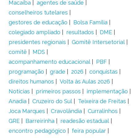
Macaíba
agentes de saúde
conselheiros tutelares
gestores de educação
Bolsa Família
colegiado ampliado
resultados
DME
presidentes regionais
Gomitê Intersetorial
comitê
MDS
acompanhamento educacional
PBF
programação
grade
2026
conquistas
direitos humanos
Volta às Aulas 2026
Notícias
primeiros passos
implementação
Anadia
Cruzeiro do Sul
Teixeira de Freitas
Joca Marques
Cravolândia
Curralinhos
GRE
Barreirinha
readesão estadual
encontro pedagógico
feira popular