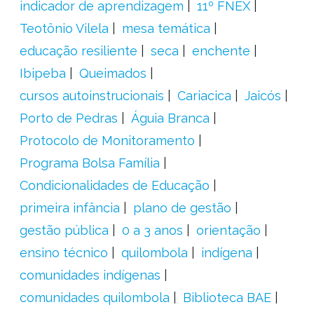
indicador de aprendizagem
11º FNEX
Teotônio Vilela
mesa temática
educação resiliente
seca
enchente
Ibipeba
Queimados
cursos autoinstrucionais
Cariacica
Jaicós
Porto de Pedras
Águia Branca
Protocolo de Monitoramento
Programa Bolsa Família
Condicionalidades de Educação
primeira infância
plano de gestão
gestão pública
0 a 3 anos
orientação
ensino técnico
quilombola
indígena
comunidades indígenas
comunidades quilombola
Biblioteca BAE