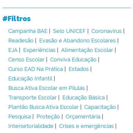
#Filtros
Campanha BAE
Selo UNICEF
Coronavírus
Readesão
Evasão e Abandono Escolares
EJA
Experiências
Alimentação Escolar
Censo Escolar
Conviva Educação
Curso EAD Na Prática
Estados
Educação Infantil
Busca Ativa Escolar em Pílulas
Transporte Escolar
Educação Básica
Plantão Busca Ativa Escolar
Capacitação
Pesquisa
Proteção
Orçamentária
Intersetorialidade
Crises e emergências