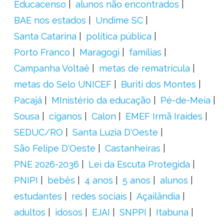
Educacenso
alunos não encontrados
BAE nos estados
Undime SC
Santa Catarina
política pública
Porto Franco
Maragogi
famílias
Campanha Voltaê
metas de rematrícula
metas do Selo UNICEF
Buriti dos Montes
Pacajá
MInistério da educação
Pé-de-Meia
Sousa
ciganos
Calon
EMEF Irmã Iraídes
SEDUC/RO
Santa Luzia D'Oeste
São Felipe D'Oeste
Castanheiras
PNE 2026-2036
Lei da Escuta Protegida
PNIPI
bebês
4 anos
5 anos
alunos
estudantes
redes sociais
Açailândia
adultos
idosos
EJAI
SNPPI
Itabuna