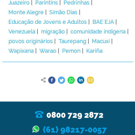
Juazeiro
Parintins
Pedrinhas
Monte Alegre
Simão Dias
Educação de Jovens e Adultos
BAE EJA
Venezuela
migração
comunidade indígena
povos originários
Taurepang
Macuxi
Wapixana
Warao
Pemon
Kariña
0800 729 2872
(61) 98217-0057