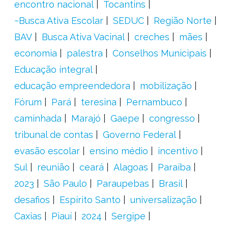
encontro nacional
Tocantins
~Busca Ativa Escolar
SEDUC
Região Norte
BAV
Busca Ativa Vacinal
creches
mães
economia
palestra
Conselhos Municipais
Educação integral
educação empreendedora
mobilização
Fórum
Pará
teresina
Pernambuco
caminhada
Marajó
Gaepe
congresso
tribunal de contas
Governo Federal
evasão escolar
ensino médio
incentivo
Sul
reunião
ceará
Alagoas
Paraíba
2023
São Paulo
Paraupebas
Brasil
desafios
Espírito Santo
universalização
Caxias
Piauí
2024
Sergipe