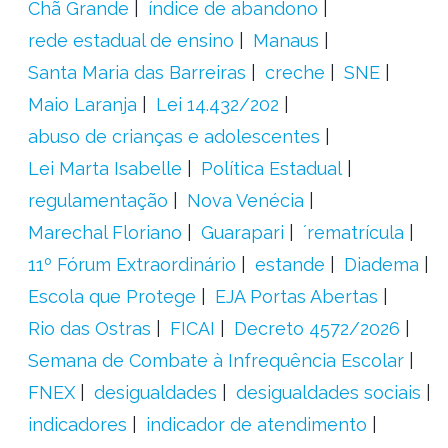
Chã Grande
índice de abandono
rede estadual de ensino
Manaus
Santa Maria das Barreiras
creche
SNE
Maio Laranja
Lei 14.432/202
abuso de crianças e adolescentes
Lei Marta Isabelle
Política Estadual
regulamentação
Nova Venécia
Marechal Floriano
Guarapari
´rematrícula
11º Fórum Extraordinário
estande
Diadema
Escola que Protege
EJA Portas Abertas
Rio das Ostras
FICAI
Decreto 4572/2026
Semana de Combate à Infrequência Escolar
FNEX
desigualdades
desigualdades sociais
indicadores
indicador de atendimento