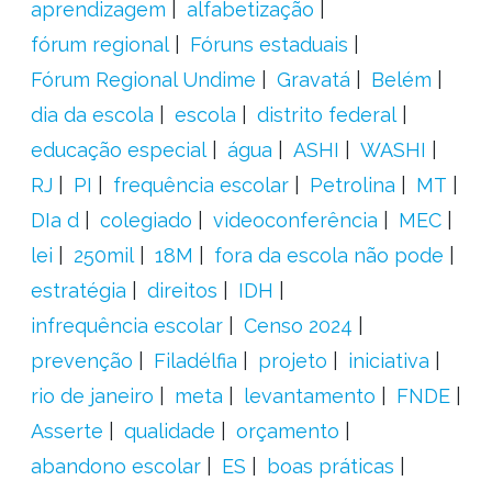
aprendizagem
alfabetização
fórum regional
Fóruns estaduais
Fórum Regional Undime
Gravatá
Belém
dia da escola
escola
distrito federal
educação especial
água
ASHI
WASHI
RJ
PI
frequência escolar
Petrolina
MT
DIa d
colegiado
videoconferência
MEC
lei
250mil
18M
fora da escola não pode
estratégia
direitos
IDH
infrequência escolar
Censo 2024
prevenção
Filadélfia
projeto
iniciativa
rio de janeiro
meta
levantamento
FNDE
Asserte
qualidade
orçamento
abandono escolar
ES
boas práticas