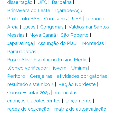
dissertação
UFC
Barbalha
Primavera do Leste
Igarapé-Açu
Protocolo BAE
Conasems
UBS
Ipiranga
Areia
Jucás
Congemas
Valdiosmar Santos
Messias
Nova Canaã
São Roberto
Japaratinga
Assunção do Piauí
Montadas
Parauapebas
Busca Ativa Escolar no Ensino Médio
técnico verificador
jovem
Umirim
Peritoró
Cerejeiras
atividades obrigatórias
resultado sistêmico 2
Região Nordeste
Censo Escolar 2025
matrículas
crianças e adolescentes
lançamento
redes de educação
matriz de autoavaliação