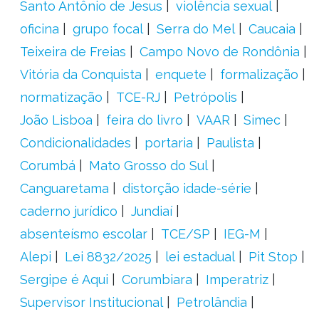
Santo Antônio de Jesus
violência sexual
oficina
grupo focal
Serra do Mel
Caucaia
Teixeira de Freias
Campo Novo de Rondônia
Vitória da Conquista
enquete
formalização
normatização
TCE-RJ
Petrópolis
João Lisboa
feira do livro
VAAR
Simec
Condicionalidades
portaria
Paulista
Corumbá
Mato Grosso do Sul
Canguaretama
distorção idade-série
caderno jurídico
Jundiaí
absenteísmo escolar
TCE/SP
IEG-M
Alepi
Lei 8832/2025
lei estadual
Pit Stop
Sergipe é Aqui
Corumbiara
Imperatriz
Supervisor Institucional
Petrolândia