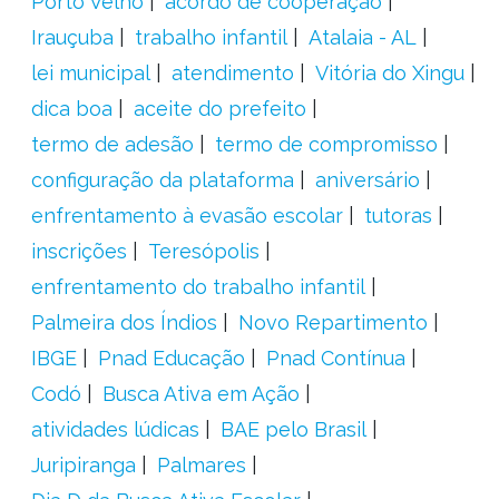
Porto Velho
acordo de cooperação
Irauçuba
trabalho infantil
Atalaia - AL
lei municipal
atendimento
Vitória do Xingu
dica boa
aceite do prefeito
termo de adesão
termo de compromisso
configuração da plataforma
aniversário
enfrentamento à evasão escolar
tutoras
inscrições
Teresópolis
enfrentamento do trabalho infantil
Palmeira dos Índios
Novo Repartimento
IBGE
Pnad Educação
Pnad Contínua
Codó
Busca Ativa em Ação
atividades lúdicas
BAE pelo Brasil
Juripiranga
Palmares