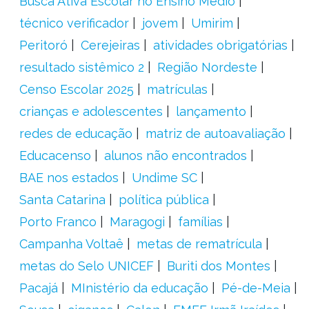
Busca Ativa Escolar no Ensino Médio
técnico verificador
jovem
Umirim
Peritoró
Cerejeiras
atividades obrigatórias
resultado sistêmico 2
Região Nordeste
Censo Escolar 2025
matrículas
crianças e adolescentes
lançamento
redes de educação
matriz de autoavaliação
Educacenso
alunos não encontrados
BAE nos estados
Undime SC
Santa Catarina
política pública
Porto Franco
Maragogi
famílias
Campanha Voltaê
metas de rematrícula
metas do Selo UNICEF
Buriti dos Montes
Pacajá
MInistério da educação
Pé-de-Meia