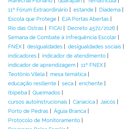
Marechal Floriano
Guarapari
´rematrícula
11º Fórum Extraordinário
estande
Diadema
Escola que Protege
EJA Portas Abertas
Rio das Ostras
FICAI
Decreto 4572/2026
Semana de Combate à Infrequência Escolar
FNEX
desigualdades
desigualdades sociais
indicadores
indicador de atendimento
indicador de aprendizagem
11º FNEX
Teotônio Vilela
mesa temática
educação resiliente
seca
enchente
Ibipeba
Queimados
cursos autoinstrucionais
Cariacica
Jaicós
Porto de Pedras
Águia Branca
Protocolo de Monitoramento