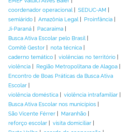
EMEF Valdici Alves Baier
coordenador operacional
SEDUC-AM
semiárido
Amazônia Legal
Proinfância
Ji-Paraná
Pacaraima
Busca Ativa Escolar pelo Brasil
Comitê Gestor
nota técnica
caderno temático
violências no território
violência
Região Metropolitana de Alagoa
Encontro de Boas Práticas da Busca Ativa
Escolar
violência doméstica
violência intrafamiliar
Busca Ativa Escolar nos municípios
São Vicente Férrer
Maranhão
reforço escolar
visita domiciliar