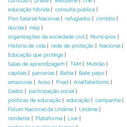
currículo
pnate
Websérie
cne
educação híbrida
consulta pública
Piso Salarial Nacional
refugiados
contato
dúvida
inep
organizações da sociedade civil
Municípios
História de vida
rede de proteção
Nacional
Educação que protege
Salas de aprendizagem
TAM
Mutirão
capitais
parcerias
Bahia
Bate papo
amazonas
Aviso
Pnad
Analfabetismo
Dados
participação social
políticas de educação
educação
campanha
Fórum Nacional da Undime
Undime
nordeste
Plataforma
Live