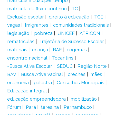
matrícula a qualquer tempo
matrícula de fluxo contínuo
TC
Exclusão escolar
direito à educação
TCE
vagas
Imigrantes
comunidades tradicionais
legislação
pobreza
UNICEF
ATRICON
rematrículas
Trajetória de Sucesso Escolar
materiais
criança
BAE
cogemas
encontro nacional
Tocantins
~Busca Ativa Escolar
SEDUC
Região Norte
BAV
Busca Ativa Vacinal
creches
mães
economia
palestra
Conselhos Municipais
Educação integral
educação empreendedora
mobilização
Fórum
Pará
teresina
Pernambuco