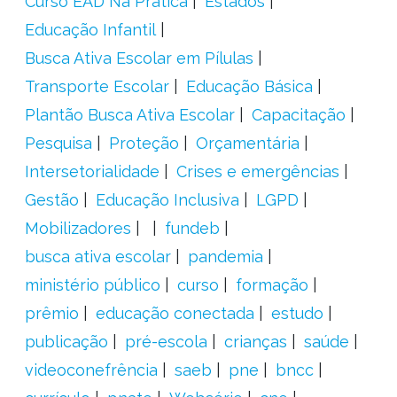
Curso EAD Na Prática
Estados
Educação Infantil
Busca Ativa Escolar em Pílulas
Transporte Escolar
Educação Básica
Plantão Busca Ativa Escolar
Capacitação
Pesquisa
Proteção
Orçamentária
Intersetorialidade
Crises e emergências
Gestão
Educação Inclusiva
LGPD
Mobilizadores
fundeb
busca ativa escolar
pandemia
ministério público
curso
formação
prêmio
educação conectada
estudo
publicação
pré-escola
crianças
saúde
videoconefrência
saeb
pne
bncc