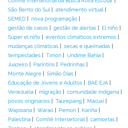
Comitê Intersetorial da Busca Ativa Escolar
São Bento do Sul
atendimento virtual
SEMED
nova programação
gestão de casos
gestão de alertas
El niño
Super el niño
eventos climáticos extremos
mudanças climáticas
secas e queimadas
tempestades
Timon
Undime Bahia
Juazeiro
Parintins
Pedrinhas
Monte Alegre
Simão Dias
Educação de Jovens e Adultos
BAE EJA
Venezuela
migração
comunidade indígena
povos originários
Taurepang
Macuxi
Wapixana
Warao
Pemon
Kariña
Palestina
Comitê Intersetorial
camisetas