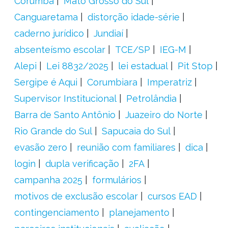
Corumbá
Mato Grosso do Sul
Canguaretama
distorção idade-série
caderno jurídico
Jundiaí
absenteísmo escolar
TCE/SP
IEG-M
Alepi
Lei 8832/2025
lei estadual
Pit Stop
Sergipe é Aqui
Corumbiara
Imperatriz
Supervisor Institucional
Petrolândia
Barra de Santo Antônio
Juazeiro do Norte
Rio Grande do Sul
Sapucaia do Sul
evasão zero
reunião com familiares
dica
login
dupla verificação
2FA
campanha 2025
formulários
motivos de exclusão escolar
cursos EAD
contingenciamento
planejamento