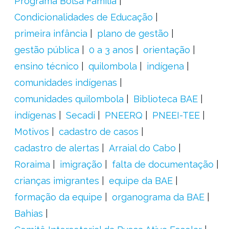
Programa Bolsa Família
Condicionalidades de Educação
primeira infância
plano de gestão
gestão pública
0 a 3 anos
orientação
ensino técnico
quilombola
indígena
comunidades indígenas
comunidades quilombola
Biblioteca BAE
indígenas
Secadi
PNEERQ
PNEEI-TEE
Motivos
cadastro de casos
cadastro de alertas
Arraial do Cabo
Roraima
imigração
falta de documentação
crianças imigrantes
equipe da BAE
formação da equipe
organograma da BAE
Bahias