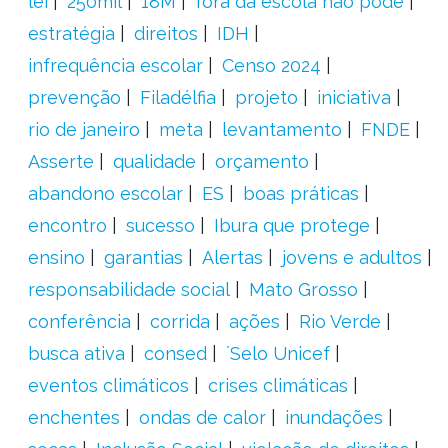
lei
250mil
18M
fora da escola não pode
estratégia
direitos
IDH
infrequência escolar
Censo 2024
prevenção
Filadélfia
projeto
iniciativa
rio de janeiro
meta
levantamento
FNDE
Asserte
qualidade
orçamento
abandono escolar
ES
boas práticas
encontro
sucesso
Ibura que protege
ensino
garantias
Alertas
jovens e adultos
responsabilidade social
Mato Grosso
conferência
corrida
ações
Rio Verde
busca ativa
consed
´Selo Unicef
eventos climáticos
crises climáticas
enchentes
ondas de calor
inundações