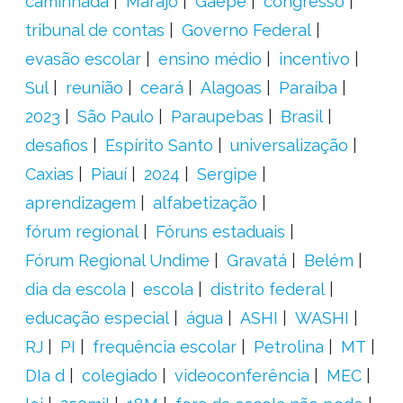
caminhada
Marajó
Gaepe
congresso
tribunal de contas
Governo Federal
evasão escolar
ensino médio
incentivo
Sul
reunião
ceará
Alagoas
Paraíba
2023
São Paulo
Paraupebas
Brasil
desafios
Espírito Santo
universalização
Caxias
Piauí
2024
Sergipe
aprendizagem
alfabetização
fórum regional
Fóruns estaduais
Fórum Regional Undime
Gravatá
Belém
dia da escola
escola
distrito federal
educação especial
água
ASHI
WASHI
RJ
PI
frequência escolar
Petrolina
MT
DIa d
colegiado
videoconferência
MEC