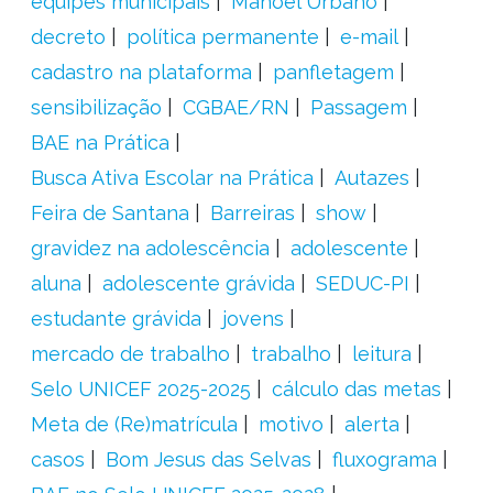
equipes municipais
Manoel Urbano
decreto
política permanente
e-mail
cadastro na plataforma
panfletagem
sensibilização
CGBAE/RN
Passagem
BAE na Prática
Busca Ativa Escolar na Prática
Autazes
Feira de Santana
Barreiras
show
gravidez na adolescência
adolescente
aluna
adolescente grávida
SEDUC-PI
estudante grávida
jovens
mercado de trabalho
trabalho
leitura
Selo UNICEF 2025-2025
cálculo das metas
Meta de (Re)matrícula
motivo
alerta
casos
Bom Jesus das Selvas
fluxograma