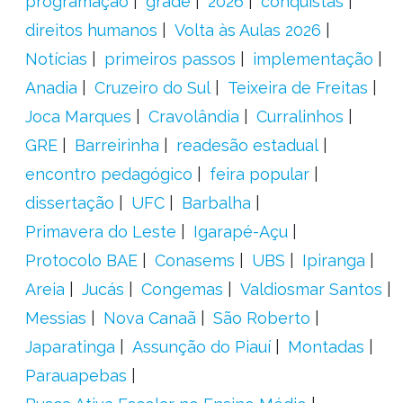
programação
grade
2026
conquistas
direitos humanos
Volta às Aulas 2026
Notícias
primeiros passos
implementação
Anadia
Cruzeiro do Sul
Teixeira de Freitas
Joca Marques
Cravolândia
Curralinhos
GRE
Barreirinha
readesão estadual
encontro pedagógico
feira popular
dissertação
UFC
Barbalha
Primavera do Leste
Igarapé-Açu
Protocolo BAE
Conasems
UBS
Ipiranga
Areia
Jucás
Congemas
Valdiosmar Santos
Messias
Nova Canaã
São Roberto
Japaratinga
Assunção do Piauí
Montadas
Parauapebas