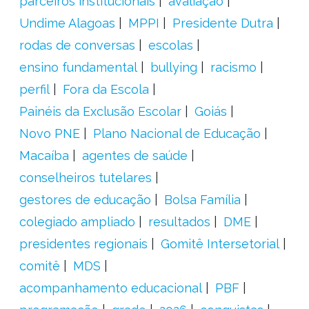
parceiros institucionais
avaliação
Undime Alagoas
MPPI
Presidente Dutra
rodas de conversas
escolas
ensino fundamental
bullying
racismo
perfil
Fora da Escola
Painéis da Exclusão Escolar
Goiás
Novo PNE
Plano Nacional de Educação
Macaíba
agentes de saúde
conselheiros tutelares
gestores de educação
Bolsa Família
colegiado ampliado
resultados
DME
presidentes regionais
Gomitê Intersetorial
comitê
MDS
acompanhamento educacional
PBF