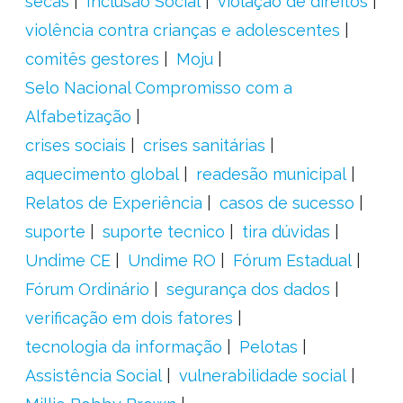
secas
Inclusão Social
violação de direitos
violência contra crianças e adolescentes
comitês gestores
Moju
Selo Nacional Compromisso com a
Alfabetização
crises sociais
crises sanitárias
aquecimento global
readesão municipal
Relatos de Experiência
casos de sucesso
suporte
suporte tecnico
tira dúvidas
Undime CE
Undime RO
Fórum Estadual
Fórum Ordinário
segurança dos dados
verificação em dois fatores
tecnologia da informação
Pelotas
Assistência Social
vulnerabilidade social