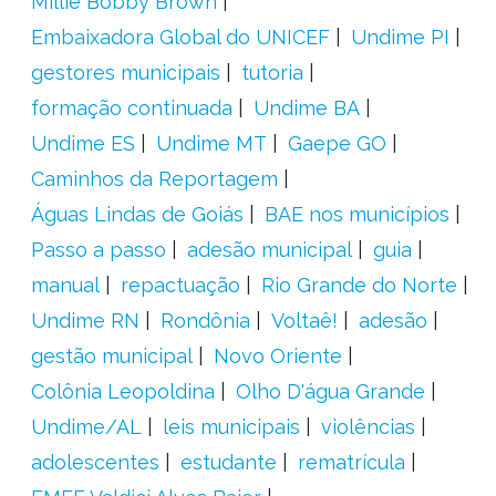
Millie Bobby Brown
Embaixadora Global do UNICEF
Undime PI
gestores municipais
tutoria
formação continuada
Undime BA
Undime ES
Undime MT
Gaepe GO
Caminhos da Reportagem
Águas Lindas de Goiás
BAE nos municípios
Passo a passo
adesão municipal
guia
manual
repactuação
Rio Grande do Norte
Undime RN
Rondônia
Voltaê!
adesão
gestão municipal
Novo Oriente
Colônia Leopoldina
Olho D'água Grande
Undime/AL
leis municipais
violências
adolescentes
estudante
rematrícula