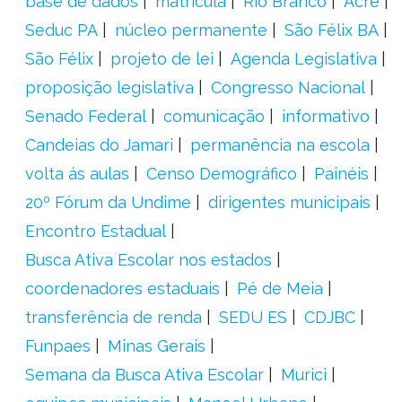
base de dados
matrícula
Rio Branco
Acre
Seduc PA
núcleo permanente
São Félix BA
São Félix
projeto de lei
Agenda Legislativa
proposição legislativa
Congresso Nacional
Senado Federal
comunicação
informativo
Candeias do Jamari
permanência na escola
volta ás aulas
Censo Demográfico
Painéis
20º Fórum da Undime
dirigentes municipais
Encontro Estadual
Busca Ativa Escolar nos estados
coordenadores estaduais
Pé de Meia
transferência de renda
SEDU ES
CDJBC
Funpaes
Minas Gerais
Semana da Busca Ativa Escolar
Murici