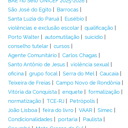
BAE no Selo UNICEF 2025-2028
São José do Egito
Barrocas
Santa Luzia do Paruá
Eusébio
violências e exclusão escolar
qualificação
Porto Walter
automutilação
suicídio
conselho tutelar
cursos
Agente Comunitário
Carlos Chagas
Santo Antônio de Jesus
violência sexual
oficina
grupo focal
Serra do Mel
Caucaia
Teixeira de Freias
Campo Novo de Rondônia
Vitória da Conquista
enquete
formalização
normatização
TCE-RJ
Petrópolis
João Lisboa
feira do livro
VAAR
Simec
Condicionalidades
portaria
Paulista