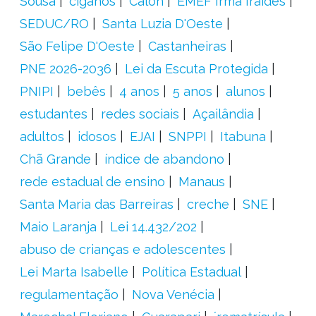
Sousa
ciganos
Calon
EMEF Irmã Iraídes
SEDUC/RO
Santa Luzia D'Oeste
São Felipe D'Oeste
Castanheiras
PNE 2026-2036
Lei da Escuta Protegida
PNIPI
bebês
4 anos
5 anos
alunos
estudantes
redes sociais
Açailândia
adultos
idosos
EJAI
SNPPI
Itabuna
Chã Grande
índice de abandono
rede estadual de ensino
Manaus
Santa Maria das Barreiras
creche
SNE
Maio Laranja
Lei 14.432/202
abuso de crianças e adolescentes
Lei Marta Isabelle
Política Estadual
regulamentação
Nova Venécia