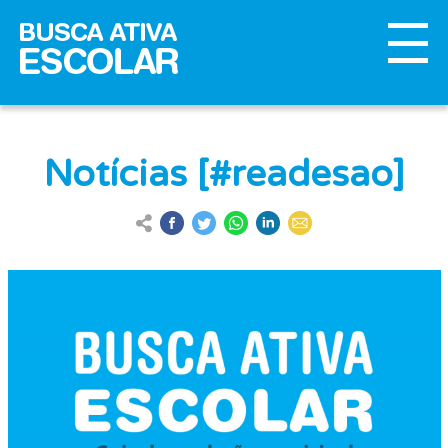
Notícias [#readesao]