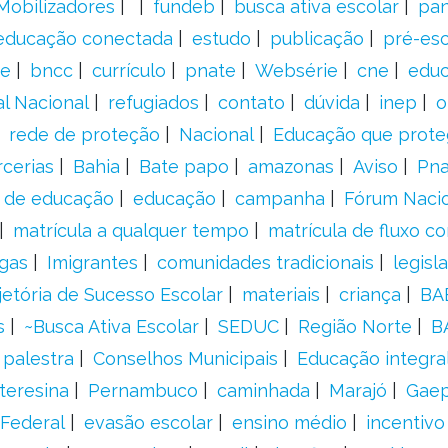
Mobilizadores
fundeb
busca ativa escolar
pa
educação conectada
estudo
publicação
pré-esc
e
bncc
currículo
pnate
Websérie
cne
educ
al Nacional
refugiados
contato
dúvida
inep
o
rede de proteção
Nacional
Educação que prote
rcerias
Bahia
Bate papo
amazonas
Aviso
Pn
s de educação
educação
campanha
Fórum Naci
matrícula a qualquer tempo
matrícula de fluxo co
gas
Imigrantes
comunidades tradicionais
legisl
jetória de Sucesso Escolar
materiais
criança
BA
s
~Busca Ativa Escolar
SEDUC
Região Norte
B
palestra
Conselhos Municipais
Educação integra
teresina
Pernambuco
caminhada
Marajó
Gae
Federal
evasão escolar
ensino médio
incentivo