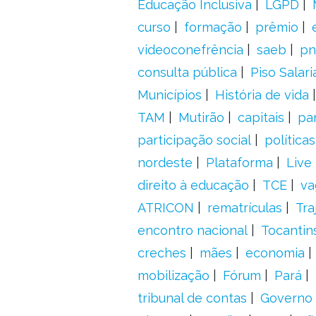
Educação Inclusiva
LGPD
curso
formação
prêmio
videoconefrência
saeb
pn
consulta pública
Piso Salari
Municípios
História de vida
TAM
Mutirão
capitais
pa
participação social
política
nordeste
Plataforma
Live
direito à educação
TCE
va
ATRICON
rematrículas
Tra
encontro nacional
Tocantin
creches
mães
economia
mobilização
Fórum
Pará
tribunal de contas
Governo 