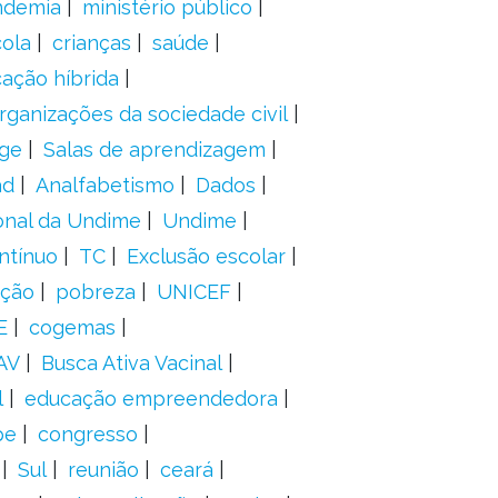
ndemia
ministério público
ola
crianças
saúde
ação híbrida
rganizações da sociedade civil
ge
Salas de aprendizagem
ad
Analfabetismo
Dados
onal da Undime
Undime
ntínuo
TC
Exclusão escolar
ação
pobreza
UNICEF
E
cogemas
AV
Busca Ativa Vacinal
l
educação empreendedora
pe
congresso
Sul
reunião
ceará