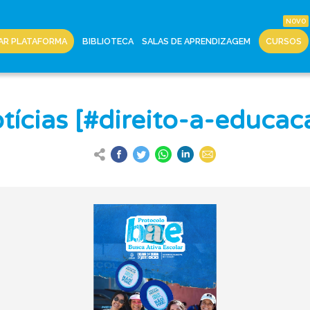
AR PLATAFORMA
BIBLIOTECA
SALAS DE APRENDIZAGEM
CURSOS
tícias [#direito-a-educac