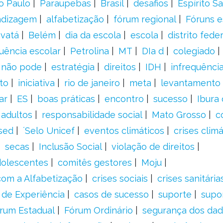
o Paulo
Paraupebas
Brasil
desafios
Espírito S
ndizagem
alfabetização
fórum regional
Fóruns e
vatá
Belém
dia da escola
escola
distrito feder
uência escolar
Petrolina
MT
DIa d
colegiado
a não pode
estratégia
direitos
IDH
infrequência
to
iniciativa
rio de janeiro
meta
levantamento
ar
ES
boas práticas
encontro
sucesso
Ibura
 adultos
responsabilidade social
Mato Grosso
c
sed
´Selo Unicef
eventos climáticos
crises climá
secas
Inclusão Social
violação de direitos
adolescentes
comitês gestores
Moju
om a Alfabetização
crises sociais
crises sanitária
 de Experiência
casos de sucesso
suporte
supo
rum Estadual
Fórum Ordinário
segurança dos da