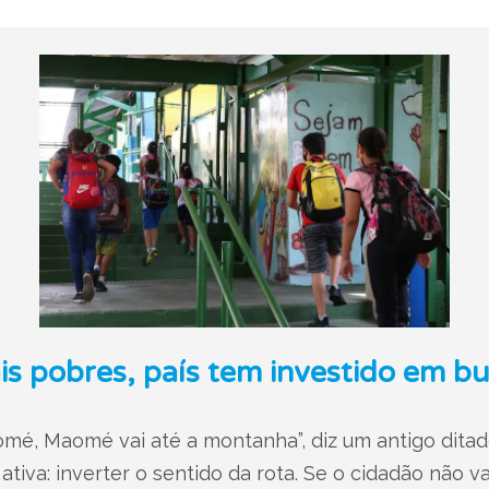
is pobres, país tem investido em bu
mé, Maomé vai até a montanha”, diz um antigo ditado
ativa: inverter o sentido da rota. Se o cidadão não va