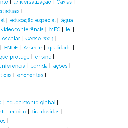
anto
universalização
Caxias
staduais
al
educação especial
água
videoconferência
MEC
lei
 escolar
Censo 2024
FNDE
Asserte
qualidade
 que protege
ensino
onferência
corrida
ações
ticas
enchentes
s
aquecimento global
rte tecnico
tira dúvidas
dos