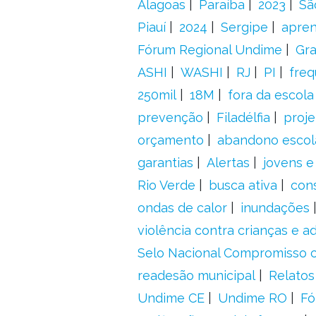
Alagoas
Paraíba
2023
Sã
Piauí
2024
Sergipe
apre
Fórum Regional Undime
Gra
ASHI
WASHI
RJ
PI
freq
250mil
18M
fora da escol
prevenção
Filadélfia
proje
orçamento
abandono escol
garantias
Alertas
jovens e
Rio Verde
busca ativa
con
ondas de calor
inundações
violência contra crianças e 
Selo Nacional Compromisso c
readesão municipal
Relatos
Undime CE
Undime RO
Fó