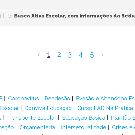
24
|
Por
Busca Ativa Escolar, com informações da Sed
‹
1
2
3
4
5
›
F
Coronavírus
Readesão
Evasão e Abandono Es
Escolar
Conviva Educação
Curso EAD Na Prática
s
Transporte Escolar
Educação Básica
Plantão B
teção
Orçamentária
Intersetorialidade
Crises e