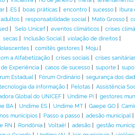
ar
ES
boas práticas
encontro
sucesso
Ibura
 adultos
responsabilidade social
Mato Grosso
c
sed
´Selo Unicef
eventos climáticos
crises climá
secas
Inclusão Social
violação de direitos
adolescentes
comitês gestores
Moju
om a Alfabetização
crises sociais
crises sanitária
 de Experiência
casos de sucesso
suporte
supo
rum Estadual
Fórum Ordinário
segurança dos da
tecnologia da informação
Pelotas
Assistência Soc
adora Global do UNICEF
Undime PI
gestores muni
me BA
Undime ES
Undime MT
Gaepe GO
Cami
nos municípios
Passo a passo
adesão municipal
e RN
Rondônia
Voltaê!
adesão
gestão municip
água Grande
Undime/AL
leis municipais
violênc