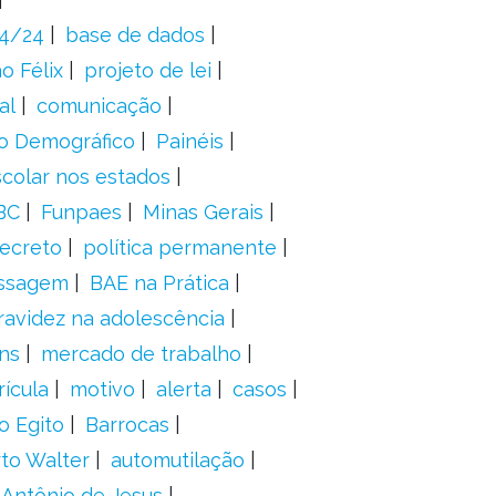
24/24
base de dados
o Félix
projeto de lei
al
comunicação
o Demográfico
Painéis
scolar nos estados
BC
Funpaes
Minas Gerais
ecreto
política permanente
ssagem
BAE na Prática
ravidez na adolescência
ns
mercado de trabalho
ícula
motivo
alerta
casos
o Egito
Barrocas
to Walter
automutilação
 Antônio de Jesus