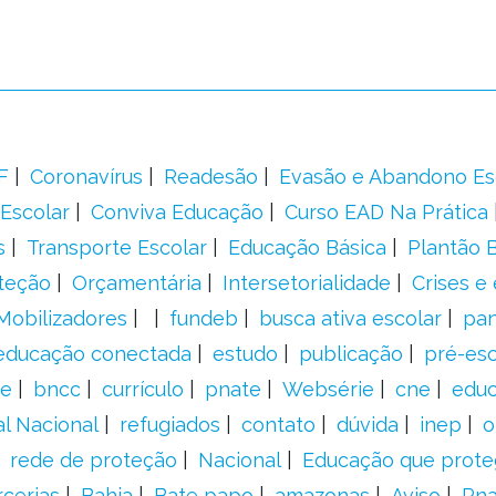
F
Coronavírus
Readesão
Evasão e Abandono Es
Escolar
Conviva Educação
Curso EAD Na Prática
s
Transporte Escolar
Educação Básica
Plantão B
teção
Orçamentária
Intersetorialidade
Crises e
Mobilizadores
fundeb
busca ativa escolar
pa
educação conectada
estudo
publicação
pré-esc
e
bncc
currículo
pnate
Websérie
cne
educ
al Nacional
refugiados
contato
dúvida
inep
o
rede de proteção
Nacional
Educação que prote
rcerias
Bahia
Bate papo
amazonas
Aviso
Pn