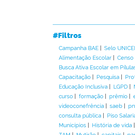
#Filtros
Campanha BAE
Selo UNICE
Alimentação Escolar
Censo 
Busca Ativa Escolar em Pílula
Capacitação
Pesquisa
Pro
Educação Inclusiva
LGPD
curso
formação
prêmio
videoconefrência
saeb
pn
consulta pública
Piso Salari
Municípios
História de vida
TAM
Mutirão
capitais
pa