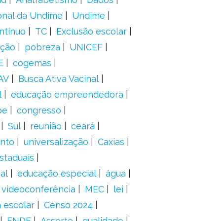
onal da Undime
Undime
ntínuo
TC
Exclusão escolar
ação
pobreza
UNICEF
E
cogemas
AV
Busca Ativa Vacinal
l
educação empreendedora
pe
congresso
Sul
reunião
ceará
anto
universalização
Caxias
staduais
al
educação especial
água
videoconferência
MEC
lei
 escolar
Censo 2024
FNDE
Asserte
qualidade