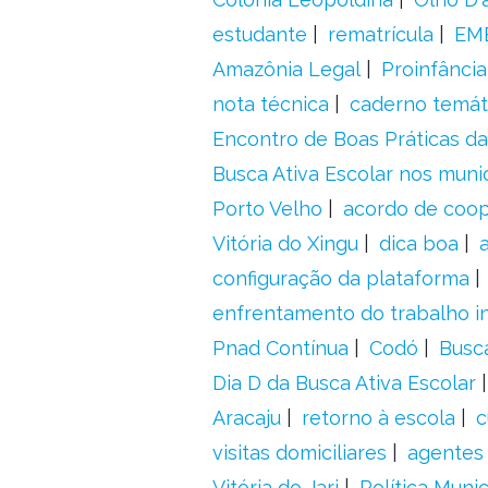
estudante
rematrícula
EME
Amazônia Legal
Proinfância
nota técnica
caderno temát
Encontro de Boas Práticas da
Busca Ativa Escolar nos muni
Porto Velho
acordo de coo
Vitória do Xingu
dica boa
configuração da plataforma
enfrentamento do trabalho in
Pnad Contínua
Codó
Busc
Dia D da Busca Ativa Escolar
Aracaju
retorno à escola
c
visitas domiciliares
agentes 
Vitória do Jari
Política Munic