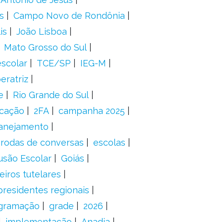
s
Campo Novo de Rondônia
is
João Lisboa
Mato Grosso do Sul
scolar
TCE/SP
IEG-M
eratriz
e
Rio Grande do Sul
icação
2FA
campanha 2025
anejamento
rodas de conversas
escolas
usão Escolar
Goiás
eiros tutelares
presidentes regionais
gramação
grade
2026
implementação
Anadia