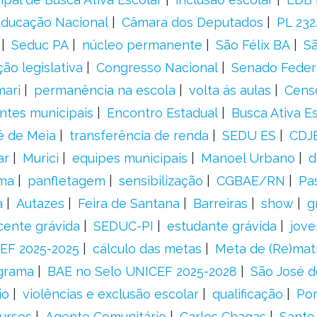
 Educação Nacional
Câmara dos Deputados
PL 23
Seduc PA
núcleo permanente
São Félix BA
Sã
ão legislativa
Congresso Nacional
Senado Feder
mari
permanência na escola
volta ás aulas
Cens
entes municipais
Encontro Estadual
Busca Ativa E
é de Meia
transferência de renda
SEDU ES
CDJ
ar
Murici
equipes municipais
Manoel Urbano
d
rma
panfletagem
sensibilização
CGBAE/RN
Pa
a
Autazes
Feira de Santana
Barreiras
show
g
cente grávida
SEDUC-PI
estudante grávida
jove
EF 2025-2025
cálculo das metas
Meta de (Re)matr
grama
BAE no Selo UNICEF 2025-2028
São José d
io
violências e exclusão escolar
qualificação
Por
ursos
Agente Comunitário
Carlos Chagas
Santo