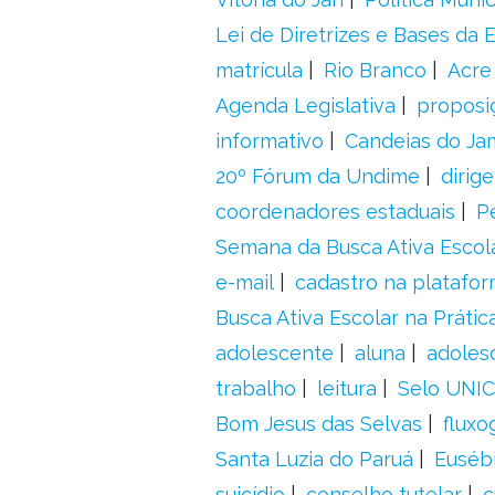
Lei de Diretrizes e Bases da
matrícula
Rio Branco
Acre
Agenda Legislativa
proposiç
informativo
Candeias do Ja
20º Fórum da Undime
dirig
coordenadores estaduais
P
Semana da Busca Ativa Escol
e-mail
cadastro na platafo
Busca Ativa Escolar na Prátic
adolescente
aluna
adoles
trabalho
leitura
Selo UNIC
Bom Jesus das Selvas
fluxo
Santa Luzia do Paruá
Euséb
suicídio
conselho tutelar
c