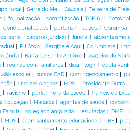
upo focal
Serra do Mel
Caucaia
Teixeira de Freia
e
formalização
normatização
TCE-RJ
Petrópol
Condicionalidades
portaria
Paulista
Corumbá
ade-série
caderno jurídico
Jundiaí
absenteísmo e
tadual
Pit Stop
Sergipe é Aqui
Corumbiara
Imp
rolândia
Barra de Santo Antônio
Juazeiro do Nort
o
reunião com familiares
dica
login
dupla verif
usão escolar
cursos EAD
contingenciamento
pl
iação
Undime Alagoas
MPPI
Presidente Dutra
g
racismo
perfil
Fora da Escola
Painéis da Excl
de Educação
Macaíba
agentes de saúde
conselh
 Família
colegiado ampliado
resultados
DME
MDS
acompanhamento educacional
PBF
pro
s
Volta às Aulas 2026
Notícias
primeiros passos