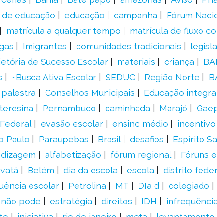
s de educação
educação
campanha
Fórum Naci
matrícula a qualquer tempo
matrícula de fluxo co
gas
Imigrantes
comunidades tradicionais
legisl
jetória de Sucesso Escolar
materiais
criança
BA
s
~Busca Ativa Escolar
SEDUC
Região Norte
B
palestra
Conselhos Municipais
Educação integra
teresina
Pernambuco
caminhada
Marajó
Gae
Federal
evasão escolar
ensino médio
incentivo
o Paulo
Paraupebas
Brasil
desafios
Espírito S
ndizagem
alfabetização
fórum regional
Fóruns e
vatá
Belém
dia da escola
escola
distrito feder
uência escolar
Petrolina
MT
DIa d
colegiado
a não pode
estratégia
direitos
IDH
infrequência
to
iniciativa
rio de janeiro
meta
levantamento