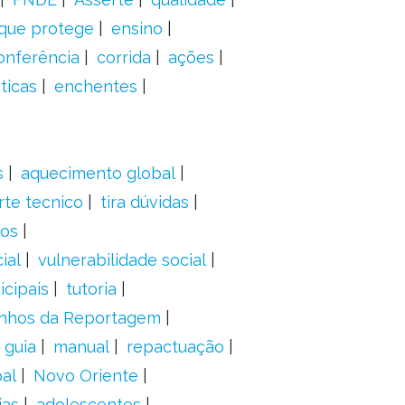
 que protege
ensino
onferência
corrida
ações
ticas
enchentes
s
aquecimento global
rte tecnico
tira dúvidas
dos
ial
vulnerabilidade social
cipais
tutoria
nhos da Reportagem
guia
manual
repactuação
al
Novo Oriente
ias
adolescentes