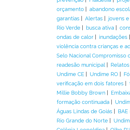
orçamento
abandono escol
garantias
Alertas
jovens e
Rio Verde
busca ativa
con
ondas de calor
inundações
violência contra crianças e 
Selo Nacional Compromisso c
readesão municipal
Relatos
Undime CE
Undime RO
Fó
verificação em dois fatores
Millie Bobby Brown
Embaix
formação continuada
Undi
Águas Lindas de Goiás
BAE 
Rio Grande do Norte
Undim
Colônia Leopoldina
Olho D'