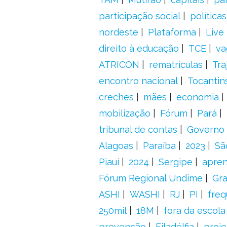
participação social
política
nordeste
Plataforma
Live
direito à educação
TCE
va
ATRICON
rematrículas
Tra
encontro nacional
Tocantin
creches
mães
economia
mobilização
Fórum
Pará
tribunal de contas
Governo 
Alagoas
Paraíba
2023
Sã
Piauí
2024
Sergipe
apre
Fórum Regional Undime
Gra
ASHI
WASHI
RJ
PI
freq
250mil
18M
fora da escol
prevenção
Filadélfia
proje