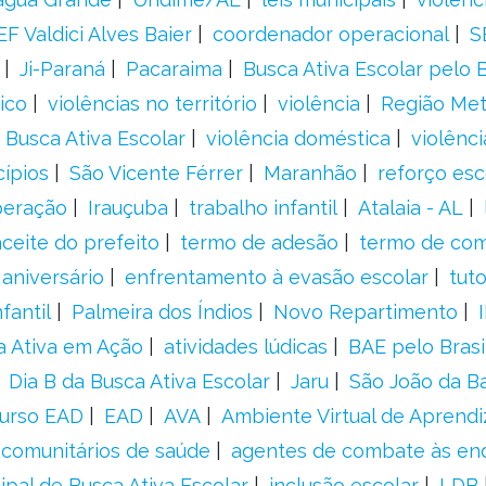
F Valdici Alves Baier
coordenador operacional
S
Ji-Paraná
Pacaraima
Busca Ativa Escolar pelo B
ico
violências no território
violência
Região Met
 Busca Ativa Escolar
violência doméstica
violênci
cípios
São Vicente Férrer
Maranhão
reforço esc
peração
Irauçuba
trabalho infantil
Atalaia - AL
aceite do prefeito
termo de adesão
termo de co
aniversário
enfrentamento à evasão escolar
tut
fantil
Palmeira dos Índios
Novo Repartimento
a Ativa em Ação
atividades lúdicas
BAE pelo Brasi
Dia B da Busca Ativa Escolar
Jaru
São João da B
urso EAD
EAD
AVA
Ambiente Virtual de Aprend
comunitários de saúde
agentes de combate às en
ipal de Busca Ativa Escolar
inclusão escolar
LDB