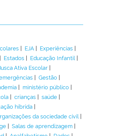
colares
EJA
Experiências
Estados
Educação Infantil
usca Ativa Escolar
 emergências
Gestão
ndemia
ministério público
ola
crianças
saúde
ação híbrida
rganizações da sociedade civil
ge
Salas de aprendizagem
ad
Analfabetismo
Dados