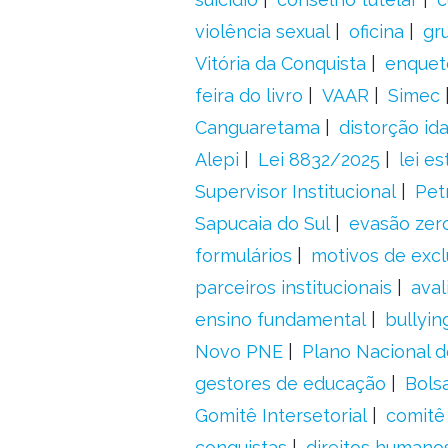
violência sexual
oficina
gr
Vitória da Conquista
enquet
feira do livro
VAAR
Simec
Canguaretama
distorção id
Alepi
Lei 8832/2025
lei es
Supervisor Institucional
Pet
Sapucaia do Sul
evasão zer
formulários
motivos de excl
parceiros institucionais
aval
ensino fundamental
bullyin
Novo PNE
Plano Nacional 
gestores de educação
Bolsa
Gomitê Intersetorial
comitê
conquistas
direitos humano