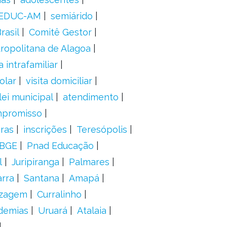
EDUC-AM
semiárido
rasil
Comitê Gestor
ropolitana de Alagoa
a intrafamiliar
olar
visita domiciliar
lei municipal
atendimento
mpromisso
oras
inscrições
Teresópolis
IBGE
Pnad Educação
l
Juripiranga
Palmares
arra
Santana
Amapá
izagem
Curralinho
demias
Uruará
Atalaia