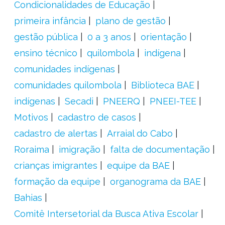
Condicionalidades de Educação
primeira infância
plano de gestão
gestão pública
0 a 3 anos
orientação
ensino técnico
quilombola
indígena
comunidades indígenas
comunidades quilombola
Biblioteca BAE
indígenas
Secadi
PNEERQ
PNEEI-TEE
Motivos
cadastro de casos
cadastro de alertas
Arraial do Cabo
Roraima
imigração
falta de documentação
crianças imigrantes
equipe da BAE
formação da equipe
organograma da BAE
Bahias
Comitê Intersetorial da Busca Ativa Escolar