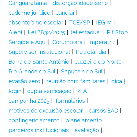
Canguaretama
distorção idade-série
caderno jurídico
Jundiaí
absenteísmo escolar
TCE/SP
IEG-M
Alepi
Lei 8832/2025
lei estadual
Pit Stop
Sergipe é Aqui
Corumbiara
Imperatriz
Supervisor Institucional
Petrolândia
Barra de Santo Antônio
Juazeiro do Norte
Rio Grande do Sul
Sapucaia do Sul
evasão zero
reunião com familiares
dica
login
dupla verificação
2FA
campanha 2025
formulários
motivos de exclusão escolar
cursos EAD
contingenciamento
planejamento
parceiros institucionais
avaliação