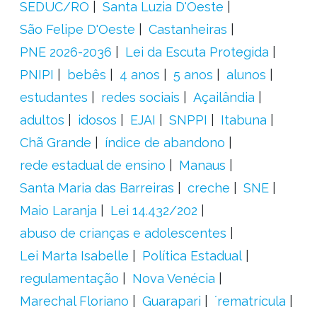
SEDUC/RO
Santa Luzia D'Oeste
São Felipe D'Oeste
Castanheiras
PNE 2026-2036
Lei da Escuta Protegida
PNIPI
bebês
4 anos
5 anos
alunos
estudantes
redes sociais
Açailândia
adultos
idosos
EJAI
SNPPI
Itabuna
Chã Grande
índice de abandono
rede estadual de ensino
Manaus
Santa Maria das Barreiras
creche
SNE
Maio Laranja
Lei 14.432/202
abuso de crianças e adolescentes
Lei Marta Isabelle
Política Estadual
regulamentação
Nova Venécia
Marechal Floriano
Guarapari
´rematrícula