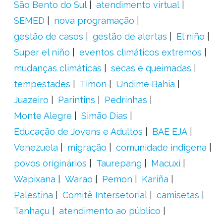
São Bento do Sul
atendimento virtual
SEMED
nova programação
gestão de casos
gestão de alertas
El niño
Super el niño
eventos climáticos extremos
mudanças climáticas
secas e queimadas
tempestades
Timon
Undime Bahia
Juazeiro
Parintins
Pedrinhas
Monte Alegre
Simão Dias
Educação de Jovens e Adultos
BAE EJA
Venezuela
migração
comunidade indígena
povos originários
Taurepang
Macuxi
Wapixana
Warao
Pemon
Kariña
Palestina
Comitê Intersetorial
camisetas
Tanhaçu
atendimento ao público