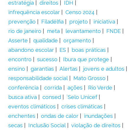
estratégia
direitos
IDH
infrequência escolar
Censo 2024
prevenção
Filadélfia
projeto
iniciativa
rio de janeiro
meta
levantamento
FNDE
Asserte
qualidade
orçamento
abandono escolar
ES
boas práticas
encontro
sucesso
Ibura que protege
ensino
garantias
Alertas
jovens e adultos
responsabilidade social
Mato Grosso
conferência
corrida
ações
Rio Verde
busca ativa
consed
´Selo Unicef
eventos climáticos
crises climáticas
enchentes
ondas de calor
inundações
secas
Inclusão Social
violação de direitos