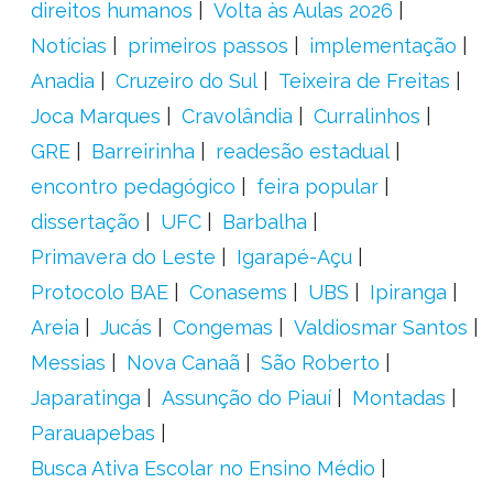
direitos humanos
Volta às Aulas 2026
Notícias
primeiros passos
implementação
Anadia
Cruzeiro do Sul
Teixeira de Freitas
Joca Marques
Cravolândia
Curralinhos
GRE
Barreirinha
readesão estadual
encontro pedagógico
feira popular
dissertação
UFC
Barbalha
Primavera do Leste
Igarapé-Açu
Protocolo BAE
Conasems
UBS
Ipiranga
Areia
Jucás
Congemas
Valdiosmar Santos
Messias
Nova Canaã
São Roberto
Japaratinga
Assunção do Piauí
Montadas
Parauapebas
Busca Ativa Escolar no Ensino Médio