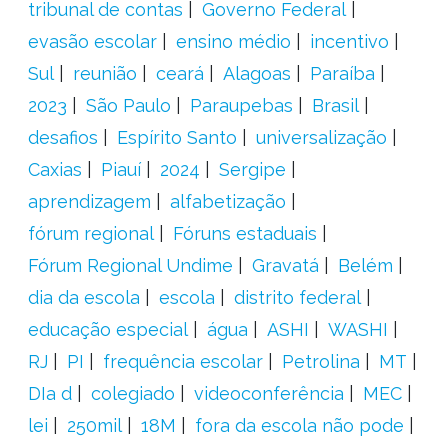
tribunal de contas
Governo Federal
evasão escolar
ensino médio
incentivo
Sul
reunião
ceará
Alagoas
Paraíba
2023
São Paulo
Paraupebas
Brasil
desafios
Espírito Santo
universalização
Caxias
Piauí
2024
Sergipe
aprendizagem
alfabetização
fórum regional
Fóruns estaduais
Fórum Regional Undime
Gravatá
Belém
dia da escola
escola
distrito federal
educação especial
água
ASHI
WASHI
RJ
PI
frequência escolar
Petrolina
MT
DIa d
colegiado
videoconferência
MEC
lei
250mil
18M
fora da escola não pode