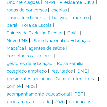
Undime Alagoas
MPPI
Presidente Dutra
rodas de conversas
escolas
ensino fundamental
bullying
racismo
perfil
Fora da Escola
Painéis da Exclusão Escolar
Goiás
Novo PNE
Plano Nacional de Educação
Macaíba
agentes de saúde
conselheiros tutelares
gestores de educação
Bolsa Família
colegiado ampliado
resultados
DME
presidentes regionais
Gomitê Intersetorial
comitê
MDS
acompanhamento educacional
PBF
programação
grade
2026
conquistas