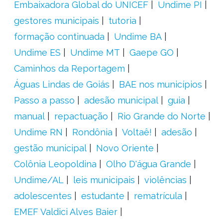
Embaixadora Global do UNICEF
Undime PI
gestores municipais
tutoria
formação continuada
Undime BA
Undime ES
Undime MT
Gaepe GO
Caminhos da Reportagem
Águas Lindas de Goiás
BAE nos municípios
Passo a passo
adesão municipal
guia
manual
repactuação
Rio Grande do Norte
Undime RN
Rondônia
Voltaê!
adesão
gestão municipal
Novo Oriente
Colônia Leopoldina
Olho D'água Grande
Undime/AL
leis municipais
violências
adolescentes
estudante
rematrícula
EMEF Valdici Alves Baier