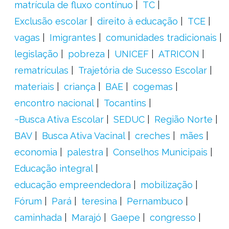
matrícula de fluxo contínuo
TC
Exclusão escolar
direito à educação
TCE
vagas
Imigrantes
comunidades tradicionais
legislação
pobreza
UNICEF
ATRICON
rematrículas
Trajetória de Sucesso Escolar
materiais
criança
BAE
cogemas
encontro nacional
Tocantins
~Busca Ativa Escolar
SEDUC
Região Norte
BAV
Busca Ativa Vacinal
creches
mães
economia
palestra
Conselhos Municipais
Educação integral
educação empreendedora
mobilização
Fórum
Pará
teresina
Pernambuco
caminhada
Marajó
Gaepe
congresso