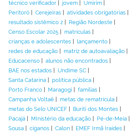
técnico verificador
jovem
Umirim
Peritoró
Cerejeiras
atividades obrigatórias
resultado sistêmico 2
Região Nordeste
Censo Escolar 2025
matrículas
crianças e adolescentes
lançamento
redes de educação
matriz de autoavaliação
Educacenso
alunos não encontrados
BAE nos estados
Undime SC
Santa Catarina
política pública
Porto Franco
Maragogi
famílias
Campanha Voltaê
metas de rematrícula
metas do Selo UNICEF
Buriti dos Montes
Pacajá
MInistério da educação
Pé-de-Meia
Sousa
ciganos
Calon
EMEF Irmã Iraídes