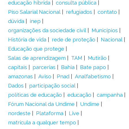
educação híbrida
consulta pública
Piso Salarial Nacional
refugiados
contato
dúvida
inep
organizações da sociedade civil
Municípios
História de vida
rede de proteção
Nacional
Educação que protege
Salas de aprendizagem
TAM
Mutirão
capitais
parcerias
Bahia
Bate papo
amazonas
Aviso
Pnad
Analfabetismo
Dados
participação social
políticas de educação
educação
campanha
Fórum Nacional da Undime
Undime
nordeste
Plataforma
Live
matrícula a qualquer tempo