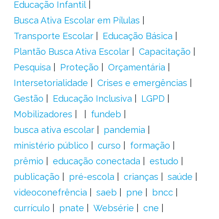
Educação Infantil
Busca Ativa Escolar em Pílulas
Transporte Escolar
Educação Básica
Plantão Busca Ativa Escolar
Capacitação
Pesquisa
Proteção
Orçamentária
Intersetorialidade
Crises e emergências
Gestão
Educação Inclusiva
LGPD
Mobilizadores
fundeb
busca ativa escolar
pandemia
ministério público
curso
formação
prêmio
educação conectada
estudo
publicação
pré-escola
crianças
saúde
videoconefrência
saeb
pne
bncc
currículo
pnate
Websérie
cne