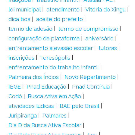
lei municipal
atendimento
Vitória do Xingu
dica boa
aceite do prefeito
termo de adesão
termo de compromisso
configuração da plataforma
aniversário
enfrentamento à evasão escolar
tutoras
inscrições
Teresópolis
enfrentamento do trabalho infantil
Palmeira dos Índios
Novo Repartimento
IBGE
Pnad Educação
Pnad Contínua
Codó
Busca Ativa em Ação
atividades lúdicas
BAE pelo Brasil
Juripiranga
Palmares
Dia D da Busca Ativa Escolar
Dia B da Busca Ativa Escolar
Jaru