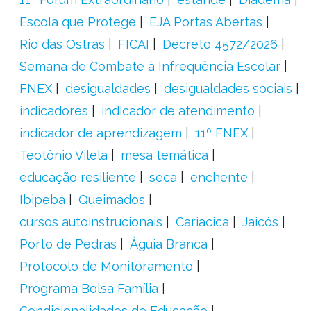
Escola que Protege
EJA Portas Abertas
Rio das Ostras
FICAI
Decreto 4572/2026
Semana de Combate à Infrequência Escolar
FNEX
desigualdades
desigualdades sociais
indicadores
indicador de atendimento
indicador de aprendizagem
11º FNEX
Teotônio Vilela
mesa temática
educação resiliente
seca
enchente
Ibipeba
Queimados
cursos autoinstrucionais
Cariacica
Jaicós
Porto de Pedras
Águia Branca
Protocolo de Monitoramento
Programa Bolsa Família
Condicionalidades de Educação