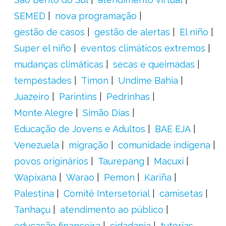
SEMED
nova programação
gestão de casos
gestão de alertas
El niño
Super el niño
eventos climáticos extremos
mudanças climáticas
secas e queimadas
tempestades
Timon
Undime Bahia
Juazeiro
Parintins
Pedrinhas
Monte Alegre
Simão Dias
Educação de Jovens e Adultos
BAE EJA
Venezuela
migração
comunidade indígena
povos originários
Taurepang
Macuxi
Wapixana
Warao
Pemon
Kariña
Palestina
Comitê Intersetorial
camisetas
Tanhaçu
atendimento ao público
educação financeira
cidadania
tutorias