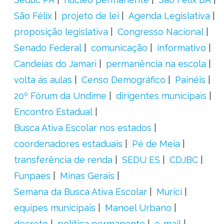
São Félix
projeto de lei
Agenda Legislativa
proposição legislativa
Congresso Nacional
Senado Federal
comunicação
informativo
Candeias do Jamari
permanência na escola
volta ás aulas
Censo Demográfico
Painéis
20º Fórum da Undime
dirigentes municipais
Encontro Estadual
Busca Ativa Escolar nos estados
coordenadores estaduais
Pé de Meia
transferência de renda
SEDU ES
CDJBC
Funpaes
Minas Gerais
Semana da Busca Ativa Escolar
Murici
equipes municipais
Manoel Urbano
decreto
política permanente
e-mail