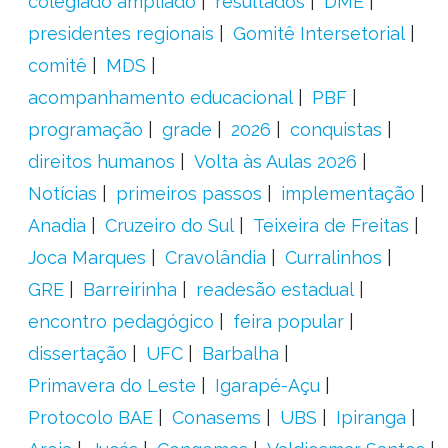
colegiado ampliado
resultados
DME
presidentes regionais
Gomitê Intersetorial
comitê
MDS
acompanhamento educacional
PBF
programação
grade
2026
conquistas
direitos humanos
Volta às Aulas 2026
Notícias
primeiros passos
implementação
Anadia
Cruzeiro do Sul
Teixeira de Freitas
Joca Marques
Cravolândia
Curralinhos
GRE
Barreirinha
readesão estadual
encontro pedagógico
feira popular
dissertação
UFC
Barbalha
Primavera do Leste
Igarapé-Açu
Protocolo BAE
Conasems
UBS
Ipiranga