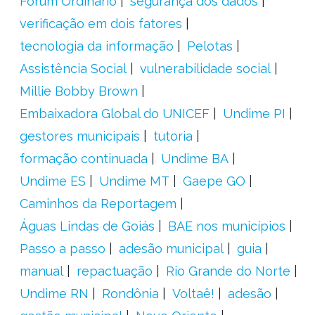
Fórum Ordinário
segurança dos dados
verificação em dois fatores
tecnologia da informação
Pelotas
Assistência Social
vulnerabilidade social
Millie Bobby Brown
Embaixadora Global do UNICEF
Undime PI
gestores municipais
tutoria
formação continuada
Undime BA
Undime ES
Undime MT
Gaepe GO
Caminhos da Reportagem
Águas Lindas de Goiás
BAE nos municípios
Passo a passo
adesão municipal
guia
manual
repactuação
Rio Grande do Norte
Undime RN
Rondônia
Voltaê!
adesão