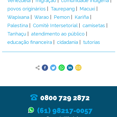
Venezuela
migração
comunidade indígena
povos originários
Taurepang
Macuxi
Wapixana
Warao
Pemon
Kariña
Palestina
Comitê Intersetorial
camisetas
Tanhaçu
atendimento ao público
educação financeira
cidadania
tutorias
0800 729 2872
(61) 98217-0057