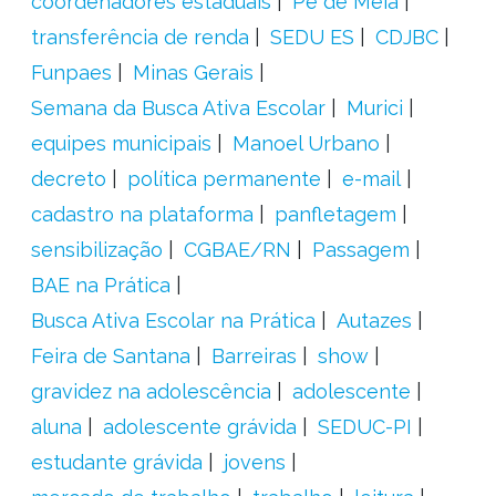
coordenadores estaduais
Pé de Meia
transferência de renda
SEDU ES
CDJBC
Funpaes
Minas Gerais
Semana da Busca Ativa Escolar
Murici
equipes municipais
Manoel Urbano
decreto
política permanente
e-mail
cadastro na plataforma
panfletagem
sensibilização
CGBAE/RN
Passagem
BAE na Prática
Busca Ativa Escolar na Prática
Autazes
Feira de Santana
Barreiras
show
gravidez na adolescência
adolescente
aluna
adolescente grávida
SEDUC-PI
estudante grávida
jovens