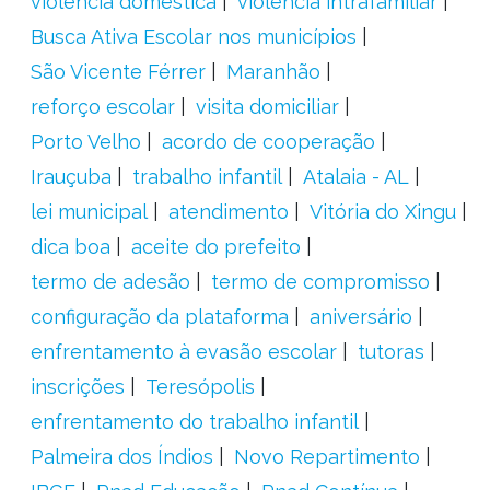
violência doméstica
violência intrafamiliar
Busca Ativa Escolar nos municípios
São Vicente Férrer
Maranhão
reforço escolar
visita domiciliar
Porto Velho
acordo de cooperação
Irauçuba
trabalho infantil
Atalaia - AL
lei municipal
atendimento
Vitória do Xingu
dica boa
aceite do prefeito
termo de adesão
termo de compromisso
configuração da plataforma
aniversário
enfrentamento à evasão escolar
tutoras
inscrições
Teresópolis
enfrentamento do trabalho infantil
Palmeira dos Índios
Novo Repartimento