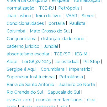
Vitória da Conquista
enquete
formalização
normatização
TCE-RJ
Petrópolis
João Lisboa
feira do livro
VAAR
Simec
Condicionalidades
portaria
Paulista
Corumbá
Mato Grosso do Sul
Canguaretama
distorção idade-série
caderno jurídico
Jundiaí
absenteísmo escolar
TCE/SP
IEG-M
Alepi
Lei 8832/2025
lei estadual
Pit Stop
Sergipe é Aqui
Corumbiara
Imperatriz
Supervisor Institucional
Petrolândia
Barra de Santo Antônio
Juazeiro do Norte
Rio Grande do Sul
Sapucaia do Sul
evasão zero
reunião com familiares
dica