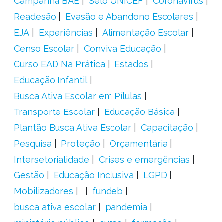
Campanha BAE
Selo UNICEF
Coronavírus
Readesão
Evasão e Abandono Escolares
EJA
Experiências
Alimentação Escolar
Censo Escolar
Conviva Educação
Curso EAD Na Prática
Estados
Educação Infantil
Busca Ativa Escolar em Pílulas
Transporte Escolar
Educação Básica
Plantão Busca Ativa Escolar
Capacitação
Pesquisa
Proteção
Orçamentária
Intersetorialidade
Crises e emergências
Gestão
Educação Inclusiva
LGPD
Mobilizadores
fundeb
busca ativa escolar
pandemia