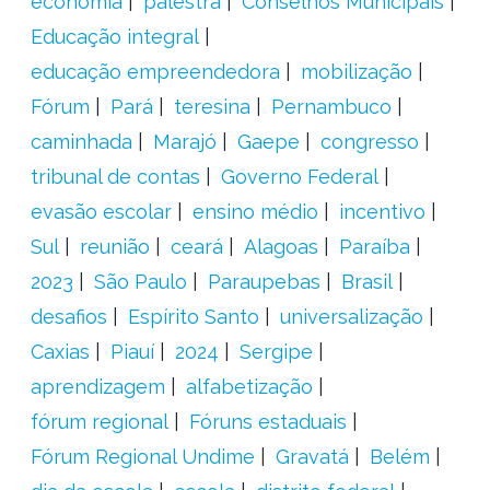
economia
palestra
Conselhos Municipais
Educação integral
educação empreendedora
mobilização
Fórum
Pará
teresina
Pernambuco
caminhada
Marajó
Gaepe
congresso
tribunal de contas
Governo Federal
evasão escolar
ensino médio
incentivo
Sul
reunião
ceará
Alagoas
Paraíba
2023
São Paulo
Paraupebas
Brasil
desafios
Espírito Santo
universalização
Caxias
Piauí
2024
Sergipe
aprendizagem
alfabetização
fórum regional
Fóruns estaduais
Fórum Regional Undime
Gravatá
Belém