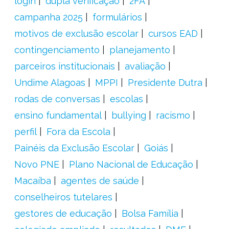
login
dupla verificação
2FA
campanha 2025
formulários
motivos de exclusão escolar
cursos EAD
contingenciamento
planejamento
parceiros institucionais
avaliação
Undime Alagoas
MPPI
Presidente Dutra
rodas de conversas
escolas
ensino fundamental
bullying
racismo
perfil
Fora da Escola
Painéis da Exclusão Escolar
Goiás
Novo PNE
Plano Nacional de Educação
Macaíba
agentes de saúde
conselheiros tutelares
gestores de educação
Bolsa Família