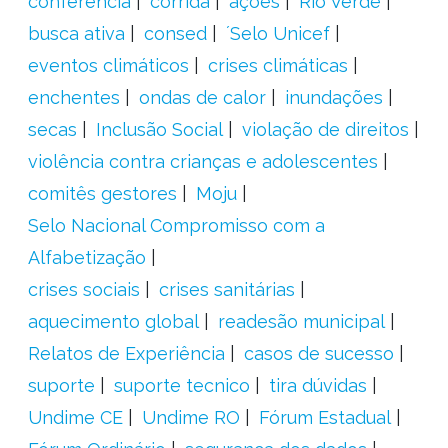
conferência
corrida
ações
Rio Verde
busca ativa
consed
´Selo Unicef
eventos climáticos
crises climáticas
enchentes
ondas de calor
inundações
secas
Inclusão Social
violação de direitos
violência contra crianças e adolescentes
comitês gestores
Moju
Selo Nacional Compromisso com a
Alfabetização
crises sociais
crises sanitárias
aquecimento global
readesão municipal
Relatos de Experiência
casos de sucesso
suporte
suporte tecnico
tira dúvidas
Undime CE
Undime RO
Fórum Estadual