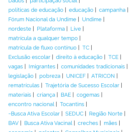
Dados
participação social
políticas de educação
educação
campanha
Fórum Nacional da Undime
Undime
nordeste
Plataforma
Live
matrícula a qualquer tempo
matrícula de fluxo contínuo
TC
Exclusão escolar
direito à educação
TCE
vagas
Imigrantes
comunidades tradicionais
legislação
pobreza
UNICEF
ATRICON
rematrículas
Trajetória de Sucesso Escolar
materiais
criança
BAE
cogemas
encontro nacional
Tocantins
~Busca Ativa Escolar
SEDUC
Região Norte
BAV
Busca Ativa Vacinal
creches
mães