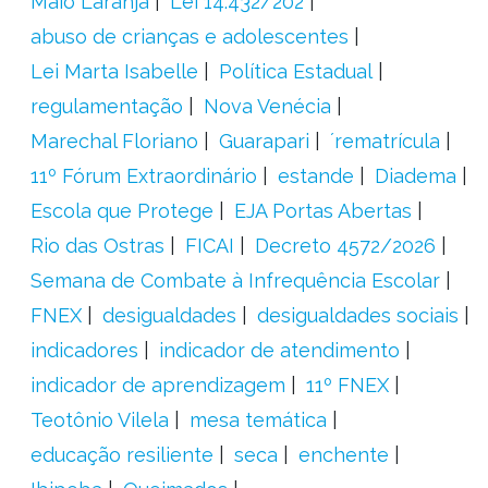
Maio Laranja
Lei 14.432/202
abuso de crianças e adolescentes
Lei Marta Isabelle
Política Estadual
regulamentação
Nova Venécia
Marechal Floriano
Guarapari
´rematrícula
11º Fórum Extraordinário
estande
Diadema
Escola que Protege
EJA Portas Abertas
Rio das Ostras
FICAI
Decreto 4572/2026
Semana de Combate à Infrequência Escolar
FNEX
desigualdades
desigualdades sociais
indicadores
indicador de atendimento
indicador de aprendizagem
11º FNEX
Teotônio Vilela
mesa temática
educação resiliente
seca
enchente