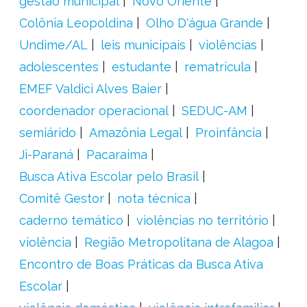
gestão municipal
Novo Oriente
Colônia Leopoldina
Olho D'água Grande
Undime/AL
leis municipais
violências
adolescentes
estudante
rematrícula
EMEF Valdici Alves Baier
coordenador operacional
SEDUC-AM
semiárido
Amazônia Legal
Proinfância
Ji-Paraná
Pacaraima
Busca Ativa Escolar pelo Brasil
Comitê Gestor
nota técnica
caderno temático
violências no território
violência
Região Metropolitana de Alagoa
Encontro de Boas Práticas da Busca Ativa
Escolar