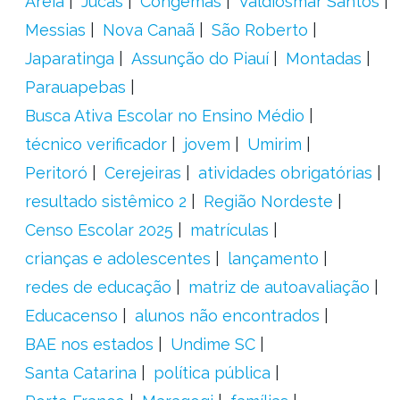
Areia
Jucás
Congemas
Valdiosmar Santos
Messias
Nova Canaã
São Roberto
Japaratinga
Assunção do Piauí
Montadas
Parauapebas
Busca Ativa Escolar no Ensino Médio
técnico verificador
jovem
Umirim
Peritoró
Cerejeiras
atividades obrigatórias
resultado sistêmico 2
Região Nordeste
Censo Escolar 2025
matrículas
crianças e adolescentes
lançamento
redes de educação
matriz de autoavaliação
Educacenso
alunos não encontrados
BAE nos estados
Undime SC
Santa Catarina
política pública