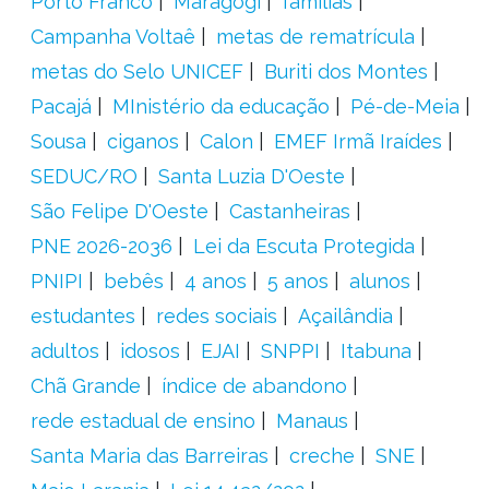
Porto Franco
Maragogi
famílias
Campanha Voltaê
metas de rematrícula
metas do Selo UNICEF
Buriti dos Montes
Pacajá
MInistério da educação
Pé-de-Meia
Sousa
ciganos
Calon
EMEF Irmã Iraídes
SEDUC/RO
Santa Luzia D'Oeste
São Felipe D'Oeste
Castanheiras
PNE 2026-2036
Lei da Escuta Protegida
PNIPI
bebês
4 anos
5 anos
alunos
estudantes
redes sociais
Açailândia
adultos
idosos
EJAI
SNPPI
Itabuna
Chã Grande
índice de abandono
rede estadual de ensino
Manaus
Santa Maria das Barreiras
creche
SNE