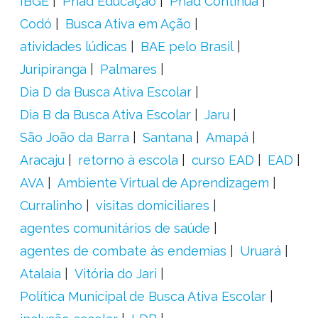
IBGE
Pnad Educação
Pnad Contínua
Codó
Busca Ativa em Ação
atividades lúdicas
BAE pelo Brasil
Juripiranga
Palmares
Dia D da Busca Ativa Escolar
Dia B da Busca Ativa Escolar
Jaru
São João da Barra
Santana
Amapá
Aracaju
retorno à escola
curso EAD
EAD
AVA
Ambiente Virtual de Aprendizagem
Curralinho
visitas domiciliares
agentes comunitários de saúde
agentes de combate às endemias
Uruará
Atalaia
Vitória do Jari
Política Municipal de Busca Ativa Escolar