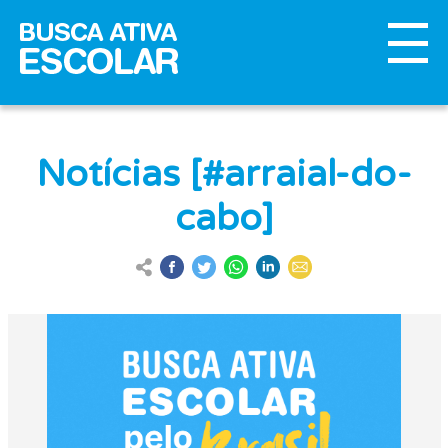
Notícias [#arraial-do-
cabo]