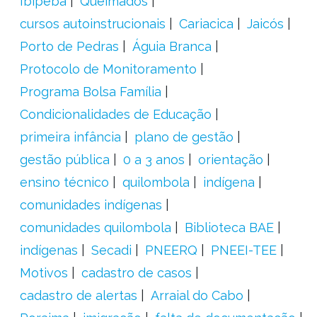
Ibipeba
Queimados
cursos autoinstrucionais
Cariacica
Jaicós
Porto de Pedras
Águia Branca
Protocolo de Monitoramento
Programa Bolsa Família
Condicionalidades de Educação
primeira infância
plano de gestão
gestão pública
0 a 3 anos
orientação
ensino técnico
quilombola
indígena
comunidades indígenas
comunidades quilombola
Biblioteca BAE
indígenas
Secadi
PNEERQ
PNEEI-TEE
Motivos
cadastro de casos
cadastro de alertas
Arraial do Cabo