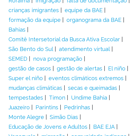
Roraima
imigração
falta de documentação
crianças imigrantes
equipe da BAE
formação da equipe
organograma da BAE
Bahias
Comitê Intersetorial da Busca Ativa Escolar
São Bento do Sul
atendimento virtual
SEMED
nova programação
gestão de casos
gestão de alertas
El niño
Super el niño
eventos climáticos extremos
mudanças climáticas
secas e queimadas
tempestades
Timon
Undime Bahia
Juazeiro
Parintins
Pedrinhas
Monte Alegre
Simão Dias
Educação de Jovens e Adultos
BAE EJA