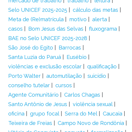
mercado de trabalho
trabalho
leitura
Selo UNICEF 2025-2025
cálculo das metas
Meta de (Re)matrícula
motivo
alerta
casos
Bom Jesus das Selvas
fluxograma
BAE no Selo UNICEF 2025-2028
São José do Egito
Barrocas
Santa Luzia do Paruá
Eusébio
violências e exclusão escolar
qualificação
Porto Walter
automutilação
suicídio
conselho tutelar
cursos
Agente Comunitário
Carlos Chagas
Santo Antônio de Jesus
violência sexual
oficina
grupo focal
Serra do Mel
Caucaia
Teixeira de Freias
Campo Novo de Rondônia