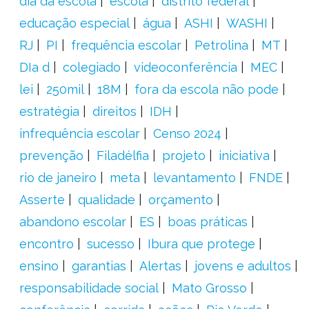
dia da escola
escola
distrito federal
educação especial
água
ASHI
WASHI
RJ
PI
frequência escolar
Petrolina
MT
DIa d
colegiado
videoconferência
MEC
lei
250mil
18M
fora da escola não pode
estratégia
direitos
IDH
infrequência escolar
Censo 2024
prevenção
Filadélfia
projeto
iniciativa
rio de janeiro
meta
levantamento
FNDE
Asserte
qualidade
orçamento
abandono escolar
ES
boas práticas
encontro
sucesso
Ibura que protege
ensino
garantias
Alertas
jovens e adultos
responsabilidade social
Mato Grosso