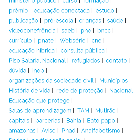
ministério público
curso
formação
prêmio
educação conectada
estudo
publicação
pré-escola
crianças
saúde
videoconefrência
saeb
pne
bncc
currículo
pnate
Websérie
cne
educação híbrida
consulta pública
Piso Salarial Nacional
refugiados
contato
dúvida
inep
organizações da sociedade civil
Municípios
História de vida
rede de proteção
Nacional
Educação que protege
Salas de aprendizagem
TAM
Mutirão
capitais
parcerias
Bahia
Bate papo
amazonas
Aviso
Pnad
Analfabetismo