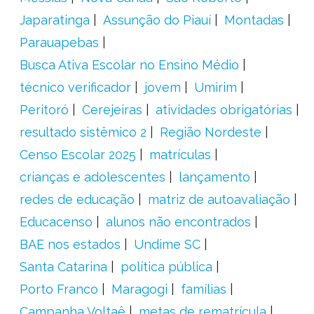
Japaratinga
Assunção do Piauí
Montadas
Parauapebas
Busca Ativa Escolar no Ensino Médio
técnico verificador
jovem
Umirim
Peritoró
Cerejeiras
atividades obrigatórias
resultado sistêmico 2
Região Nordeste
Censo Escolar 2025
matrículas
crianças e adolescentes
lançamento
redes de educação
matriz de autoavaliação
Educacenso
alunos não encontrados
BAE nos estados
Undime SC
Santa Catarina
política pública
Porto Franco
Maragogi
famílias
Campanha Voltaê
metas de rematrícula