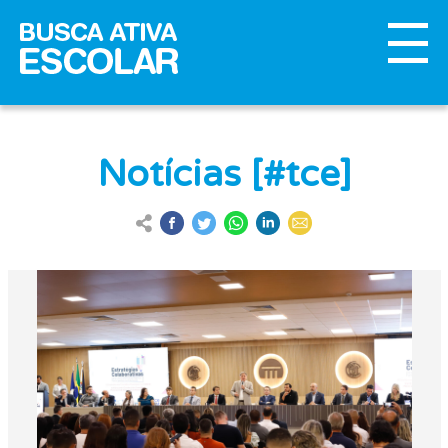
Notícias [#tce]