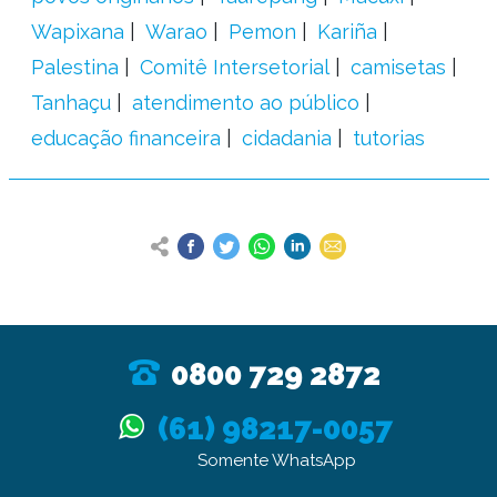
Wapixana
Warao
Pemon
Kariña
Palestina
Comitê Intersetorial
camisetas
Tanhaçu
atendimento ao público
educação financeira
cidadania
tutorias
0800 729 2872
(61) 98217-0057
Somente WhatsApp