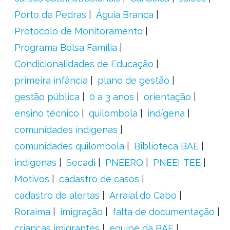
Porto de Pedras
Águia Branca
Protocolo de Monitoramento
Programa Bolsa Família
Condicionalidades de Educação
primeira infância
plano de gestão
gestão pública
0 a 3 anos
orientação
ensino técnico
quilombola
indígena
comunidades indígenas
comunidades quilombola
Biblioteca BAE
indígenas
Secadi
PNEERQ
PNEEI-TEE
Motivos
cadastro de casos
cadastro de alertas
Arraial do Cabo
Roraima
imigração
falta de documentação
crianças imigrantes
equipe da BAE