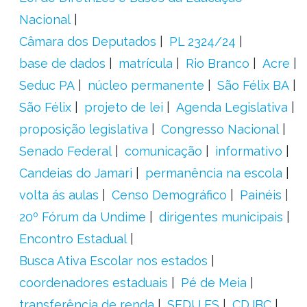
Nacional
Câmara dos Deputados
PL 2324/24
base de dados
matrícula
Rio Branco
Acre
Seduc PA
núcleo permanente
São Félix BA
São Félix
projeto de lei
Agenda Legislativa
proposição legislativa
Congresso Nacional
Senado Federal
comunicação
informativo
Candeias do Jamari
permanência na escola
volta ás aulas
Censo Demográfico
Painéis
20º Fórum da Undime
dirigentes municipais
Encontro Estadual
Busca Ativa Escolar nos estados
coordenadores estaduais
Pé de Meia
transferência de renda
SEDU ES
CDJBC