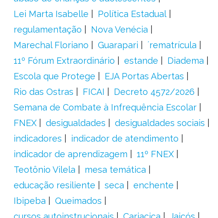
Lei Marta Isabelle
Política Estadual
regulamentação
Nova Venécia
Marechal Floriano
Guarapari
´rematrícula
11º Fórum Extraordinário
estande
Diadema
Escola que Protege
EJA Portas Abertas
Rio das Ostras
FICAI
Decreto 4572/2026
Semana de Combate à Infrequência Escolar
FNEX
desigualdades
desigualdades sociais
indicadores
indicador de atendimento
indicador de aprendizagem
11º FNEX
Teotônio Vilela
mesa temática
educação resiliente
seca
enchente
Ibipeba
Queimados
cursos autoinstrucionais
Cariacica
Jaicós