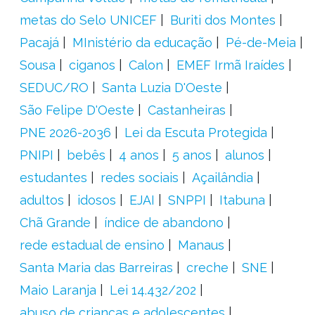
metas do Selo UNICEF
Buriti dos Montes
Pacajá
MInistério da educação
Pé-de-Meia
Sousa
ciganos
Calon
EMEF Irmã Iraídes
SEDUC/RO
Santa Luzia D'Oeste
São Felipe D'Oeste
Castanheiras
PNE 2026-2036
Lei da Escuta Protegida
PNIPI
bebês
4 anos
5 anos
alunos
estudantes
redes sociais
Açailândia
adultos
idosos
EJAI
SNPPI
Itabuna
Chã Grande
índice de abandono
rede estadual de ensino
Manaus
Santa Maria das Barreiras
creche
SNE
Maio Laranja
Lei 14.432/202
abuso de crianças e adolescentes