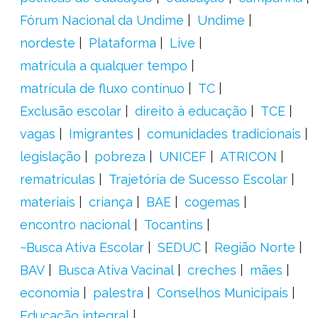
Fórum Nacional da Undime
Undime
nordeste
Plataforma
Live
matrícula a qualquer tempo
matrícula de fluxo contínuo
TC
Exclusão escolar
direito à educação
TCE
vagas
Imigrantes
comunidades tradicionais
legislação
pobreza
UNICEF
ATRICON
rematrículas
Trajetória de Sucesso Escolar
materiais
criança
BAE
cogemas
encontro nacional
Tocantins
~Busca Ativa Escolar
SEDUC
Região Norte
BAV
Busca Ativa Vacinal
creches
mães
economia
palestra
Conselhos Municipais
Educação integral