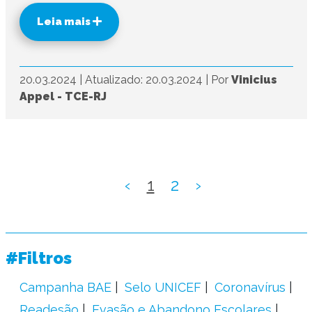
Leia mais
20.03.2024
|
Atualizado: 20.03.2024
|
Por
Vinicius
Appel - TCE-RJ
‹
1
2
›
#Filtros
Campanha BAE
Selo UNICEF
Coronavírus
Readesão
Evasão e Abandono Escolares