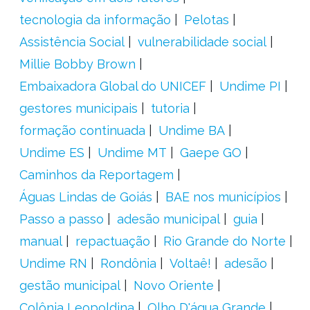
tecnologia da informação
Pelotas
Assistência Social
vulnerabilidade social
Millie Bobby Brown
Embaixadora Global do UNICEF
Undime PI
gestores municipais
tutoria
formação continuada
Undime BA
Undime ES
Undime MT
Gaepe GO
Caminhos da Reportagem
Águas Lindas de Goiás
BAE nos municípios
Passo a passo
adesão municipal
guia
manual
repactuação
Rio Grande do Norte
Undime RN
Rondônia
Voltaê!
adesão
gestão municipal
Novo Oriente
Colônia Leopoldina
Olho D'água Grande