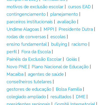
motivos de exclusão escolar
cursos EAD
contingenciamento
planejamento
parceiros institucionais
avaliação
Undime Alagoas
MPPI
Presidente Dutra
rodas de conversas
escolas
ensino fundamental
bullying
racismo
perfil
Fora da Escola
Painéis da Exclusão Escolar
Goiás
Novo PNE
Plano Nacional de Educação
Macaíba
agentes de saúde
conselheiros tutelares
gestores de educação
Bolsa Família
colegiado ampliado
resultados
DME
presidentes regionais
Gomitê Intersetorial