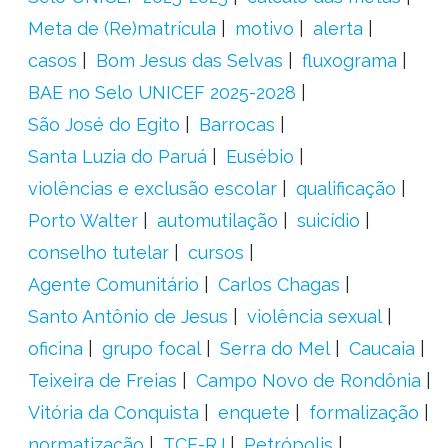
Meta de (Re)matrícula
motivo
alerta
casos
Bom Jesus das Selvas
fluxograma
BAE no Selo UNICEF 2025-2028
São José do Egito
Barrocas
Santa Luzia do Paruá
Eusébio
violências e exclusão escolar
qualificação
Porto Walter
automutilação
suicídio
conselho tutelar
cursos
Agente Comunitário
Carlos Chagas
Santo Antônio de Jesus
violência sexual
oficina
grupo focal
Serra do Mel
Caucaia
Teixeira de Freias
Campo Novo de Rondônia
Vitória da Conquista
enquete
formalização
normatização
TCE-RJ
Petrópolis