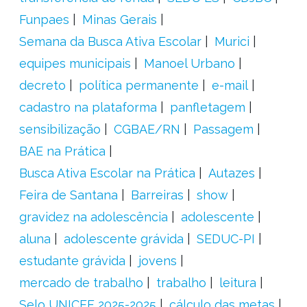
Funpaes
Minas Gerais
Semana da Busca Ativa Escolar
Murici
equipes municipais
Manoel Urbano
decreto
política permanente
e-mail
cadastro na plataforma
panfletagem
sensibilização
CGBAE/RN
Passagem
BAE na Prática
Busca Ativa Escolar na Prática
Autazes
Feira de Santana
Barreiras
show
gravidez na adolescência
adolescente
aluna
adolescente grávida
SEDUC-PI
estudante grávida
jovens
mercado de trabalho
trabalho
leitura
Selo UNICEF 2025-2025
cálculo das metas