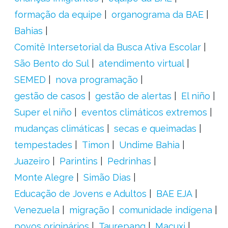
formação da equipe
organograma da BAE
Bahias
Comitê Intersetorial da Busca Ativa Escolar
São Bento do Sul
atendimento virtual
SEMED
nova programação
gestão de casos
gestão de alertas
El niño
Super el niño
eventos climáticos extremos
mudanças climáticas
secas e queimadas
tempestades
Timon
Undime Bahia
Juazeiro
Parintins
Pedrinhas
Monte Alegre
Simão Dias
Educação de Jovens e Adultos
BAE EJA
Venezuela
migração
comunidade indígena
povos originários
Taurepang
Macuxi