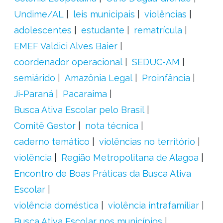
Undime/AL
leis municipais
violências
adolescentes
estudante
rematrícula
EMEF Valdici Alves Baier
coordenador operacional
SEDUC-AM
semiárido
Amazônia Legal
Proinfância
Ji-Paraná
Pacaraima
Busca Ativa Escolar pelo Brasil
Comitê Gestor
nota técnica
caderno temático
violências no território
violência
Região Metropolitana de Alagoa
Encontro de Boas Práticas da Busca Ativa
Escolar
violência doméstica
violência intrafamiliar
Busca Ativa Escolar nos municípios