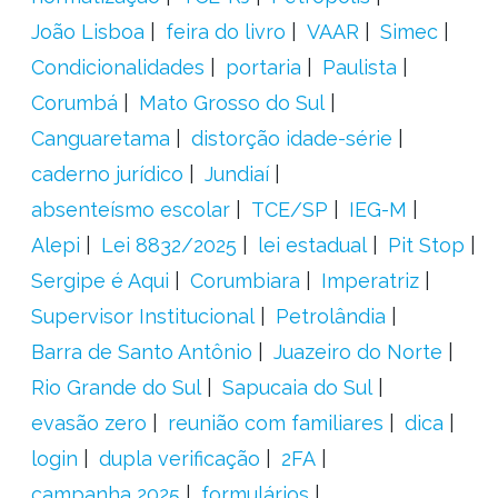
João Lisboa
feira do livro
VAAR
Simec
Condicionalidades
portaria
Paulista
Corumbá
Mato Grosso do Sul
Canguaretama
distorção idade-série
caderno jurídico
Jundiaí
absenteísmo escolar
TCE/SP
IEG-M
Alepi
Lei 8832/2025
lei estadual
Pit Stop
Sergipe é Aqui
Corumbiara
Imperatriz
Supervisor Institucional
Petrolândia
Barra de Santo Antônio
Juazeiro do Norte
Rio Grande do Sul
Sapucaia do Sul
evasão zero
reunião com familiares
dica
login
dupla verificação
2FA
campanha 2025
formulários