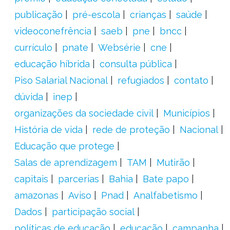
publicação
pré-escola
crianças
saúde
videoconefrência
saeb
pne
bncc
currículo
pnate
Websérie
cne
educação híbrida
consulta pública
Piso Salarial Nacional
refugiados
contato
dúvida
inep
organizações da sociedade civil
Municípios
História de vida
rede de proteção
Nacional
Educação que protege
Salas de aprendizagem
TAM
Mutirão
capitais
parcerias
Bahia
Bate papo
amazonas
Aviso
Pnad
Analfabetismo
Dados
participação social
políticas de educação
educação
campanha