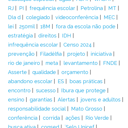
RJ
PI
frequência escolar
Petrolina
MT
DIa d
colegiado
videoconferência
MEC
lei
250mil
18M
fora da escola não pode
estratégia
direitos
IDH
infrequência escolar
Censo 2024
prevenção
Filadélfia
projeto
iniciativa
rio de janeiro
meta
levantamento
FNDE
Asserte
qualidade
orçamento
abandono escolar
ES
boas práticas
encontro
sucesso
Ibura que protege
ensino
garantias
Alertas
jovens e adultos
responsabilidade social
Mato Grosso
conferência
corrida
ações
Rio Verde
busca ativa
consed
´Selo Unicef