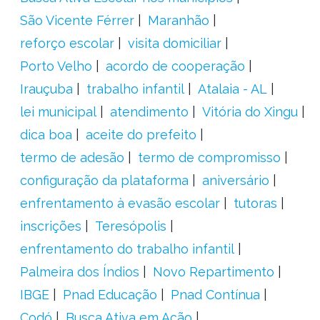
São Vicente Férrer
Maranhão
reforço escolar
visita domiciliar
Porto Velho
acordo de cooperação
Irauçuba
trabalho infantil
Atalaia - AL
lei municipal
atendimento
Vitória do Xingu
dica boa
aceite do prefeito
termo de adesão
termo de compromisso
configuração da plataforma
aniversário
enfrentamento à evasão escolar
tutoras
inscrições
Teresópolis
enfrentamento do trabalho infantil
Palmeira dos Índios
Novo Repartimento
IBGE
Pnad Educação
Pnad Contínua
Codó
Busca Ativa em Ação