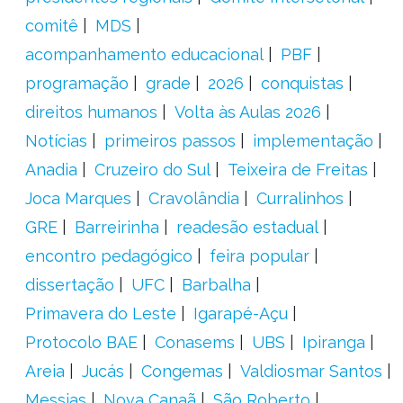
comitê
MDS
acompanhamento educacional
PBF
programação
grade
2026
conquistas
direitos humanos
Volta às Aulas 2026
Notícias
primeiros passos
implementação
Anadia
Cruzeiro do Sul
Teixeira de Freitas
Joca Marques
Cravolândia
Curralinhos
GRE
Barreirinha
readesão estadual
encontro pedagógico
feira popular
dissertação
UFC
Barbalha
Primavera do Leste
Igarapé-Açu
Protocolo BAE
Conasems
UBS
Ipiranga
Areia
Jucás
Congemas
Valdiosmar Santos
Messias
Nova Canaã
São Roberto