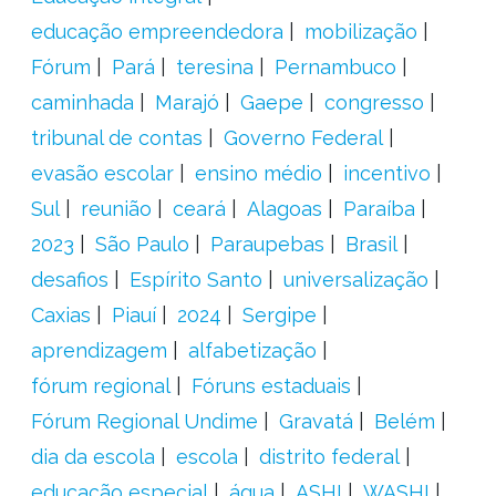
educação empreendedora
mobilização
Fórum
Pará
teresina
Pernambuco
caminhada
Marajó
Gaepe
congresso
tribunal de contas
Governo Federal
evasão escolar
ensino médio
incentivo
Sul
reunião
ceará
Alagoas
Paraíba
2023
São Paulo
Paraupebas
Brasil
desafios
Espírito Santo
universalização
Caxias
Piauí
2024
Sergipe
aprendizagem
alfabetização
fórum regional
Fóruns estaduais
Fórum Regional Undime
Gravatá
Belém
dia da escola
escola
distrito federal
educação especial
água
ASHI
WASHI