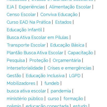
EJA
Experiências
Alimentação Escolar
Censo Escolar
Conviva Educação
Curso EAD Na Prática
Estados
Educação Infantil
Busca Ativa Escolar em Pílulas
Transporte Escolar
Educação Básica
Plantão Busca Ativa Escolar
Capacitação
Pesquisa
Proteção
Orçamentária
Intersetorialidade
Crises e emergências
Gestão
Educação Inclusiva
LGPD
Mobilizadores
fundeb
busca ativa escolar
pandemia
ministério público
curso
formação
prêmio
educação conectada
estudo