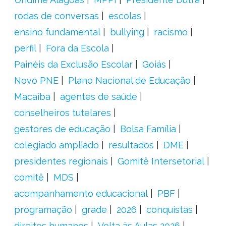
rodas de conversas
escolas
ensino fundamental
bullying
racismo
perfil
Fora da Escola
Painéis da Exclusão Escolar
Goiás
Novo PNE
Plano Nacional de Educação
Macaíba
agentes de saúde
conselheiros tutelares
gestores de educação
Bolsa Família
colegiado ampliado
resultados
DME
presidentes regionais
Gomitê Intersetorial
comitê
MDS
acompanhamento educacional
PBF
programação
grade
2026
conquistas
direitos humanos
Volta às Aulas 2026