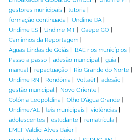
gestores municipais
tutoria
formação continuada
Undime BA
Undime ES
Undime MT
Gaepe GO
Caminhos da Reportagem
Águas Lindas de Goiás
BAE nos municípios
Passo a passo
adesão municipal
guia
manual
repactuação
Rio Grande do Norte
Undime RN
Rondônia
Voltaê!
adesão
gestão municipal
Novo Oriente
Colônia Leopoldina
Olho D'água Grande
Undime/AL
leis municipais
violências
adolescentes
estudante
rematrícula
EMEF Valdici Alves Baier
coordenador operacional
SEDUC-AM