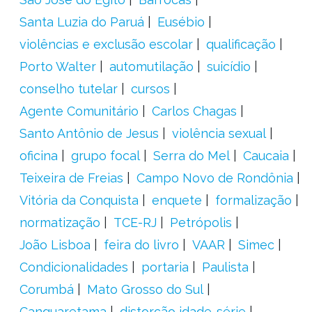
Santa Luzia do Paruá
Eusébio
violências e exclusão escolar
qualificação
Porto Walter
automutilação
suicídio
conselho tutelar
cursos
Agente Comunitário
Carlos Chagas
Santo Antônio de Jesus
violência sexual
oficina
grupo focal
Serra do Mel
Caucaia
Teixeira de Freias
Campo Novo de Rondônia
Vitória da Conquista
enquete
formalização
normatização
TCE-RJ
Petrópolis
João Lisboa
feira do livro
VAAR
Simec
Condicionalidades
portaria
Paulista
Corumbá
Mato Grosso do Sul
Canguaretama
distorção idade-série