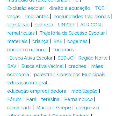
Exclusão escolar
direito à educação
TCE
vagas
Imigrantes
comunidades tradicionais
legislação
pobreza
UNICEF
ATRICON
rematrículas
Trajetória de Sucesso Escolar
materiais
criança
BAE
cogemas
encontro nacional
Tocantins
~Busca Ativa Escolar
SEDUC
Região Norte
BAV
Busca Ativa Vacinal
creches
mães
economia
palestra
Conselhos Municipais
Educação integral
educação empreendedora
mobilização
Fórum
Pará
teresina
Pernambuco
caminhada
Marajó
Gaepe
congresso
tribunal de contas
Governo Federal