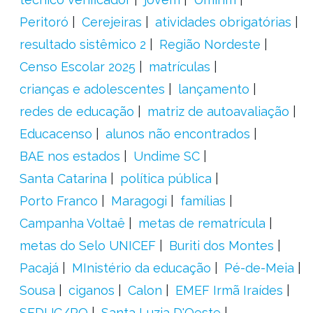
Peritoró
Cerejeiras
atividades obrigatórias
resultado sistêmico 2
Região Nordeste
Censo Escolar 2025
matrículas
crianças e adolescentes
lançamento
redes de educação
matriz de autoavaliação
Educacenso
alunos não encontrados
BAE nos estados
Undime SC
Santa Catarina
política pública
Porto Franco
Maragogi
famílias
Campanha Voltaê
metas de rematrícula
metas do Selo UNICEF
Buriti dos Montes
Pacajá
MInistério da educação
Pé-de-Meia
Sousa
ciganos
Calon
EMEF Irmã Iraídes
SEDUC/RO
Santa Luzia D'Oeste