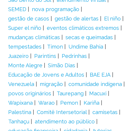
SEMED
nova programação
gestão de casos
gestão de alertas
El niño
Super el niño
eventos climáticos extremos
mudanças climáticas
secas e queimadas
tempestades
Timon
Undime Bahia
Juazeiro
Parintins
Pedrinhas
Monte Alegre
Simão Dias
Educação de Jovens e Adultos
BAE EJA
Venezuela
migração
comunidade indígena
povos originários
Taurepang
Macuxi
Wapixana
Warao
Pemon
Kariña
Palestina
Comitê Intersetorial
camisetas
Tanhaçu
atendimento ao público
educação financeira
cidadania
tutorias