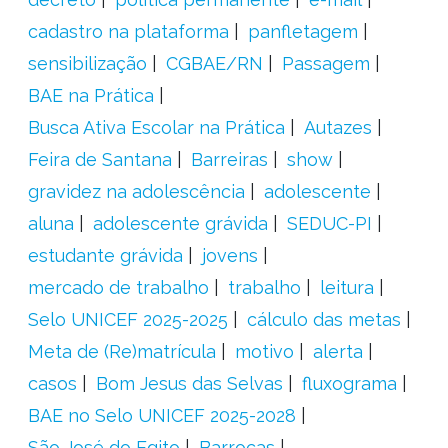
cadastro na plataforma
panfletagem
sensibilização
CGBAE/RN
Passagem
BAE na Prática
Busca Ativa Escolar na Prática
Autazes
Feira de Santana
Barreiras
show
gravidez na adolescência
adolescente
aluna
adolescente grávida
SEDUC-PI
estudante grávida
jovens
mercado de trabalho
trabalho
leitura
Selo UNICEF 2025-2025
cálculo das metas
Meta de (Re)matrícula
motivo
alerta
casos
Bom Jesus das Selvas
fluxograma
BAE no Selo UNICEF 2025-2028
São José do Egito
Barrocas