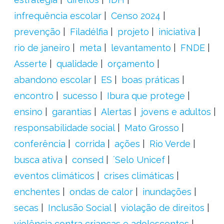
infrequência escolar
Censo 2024
prevenção
Filadélfia
projeto
iniciativa
rio de janeiro
meta
levantamento
FNDE
Asserte
qualidade
orçamento
abandono escolar
ES
boas práticas
encontro
sucesso
Ibura que protege
ensino
garantias
Alertas
jovens e adultos
responsabilidade social
Mato Grosso
conferência
corrida
ações
Rio Verde
busca ativa
consed
´Selo Unicef
eventos climáticos
crises climáticas
enchentes
ondas de calor
inundações
secas
Inclusão Social
violação de direitos
violência contra crianças e adolescentes