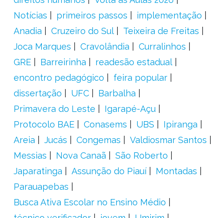
Notícias
primeiros passos
implementação
Anadia
Cruzeiro do Sul
Teixeira de Freitas
Joca Marques
Cravolândia
Curralinhos
GRE
Barreirinha
readesão estadual
encontro pedagógico
feira popular
dissertação
UFC
Barbalha
Primavera do Leste
Igarapé-Açu
Protocolo BAE
Conasems
UBS
Ipiranga
Areia
Jucás
Congemas
Valdiosmar Santos
Messias
Nova Canaã
São Roberto
Japaratinga
Assunção do Piauí
Montadas
Parauapebas
Busca Ativa Escolar no Ensino Médio
técnico verificador
jovem
Umirim