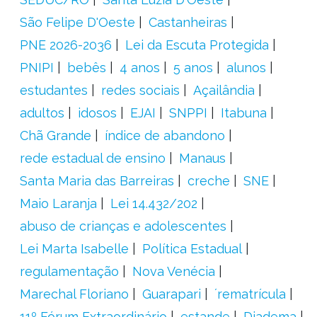
São Felipe D'Oeste
Castanheiras
PNE 2026-2036
Lei da Escuta Protegida
PNIPI
bebês
4 anos
5 anos
alunos
estudantes
redes sociais
Açailândia
adultos
idosos
EJAI
SNPPI
Itabuna
Chã Grande
índice de abandono
rede estadual de ensino
Manaus
Santa Maria das Barreiras
creche
SNE
Maio Laranja
Lei 14.432/202
abuso de crianças e adolescentes
Lei Marta Isabelle
Política Estadual
regulamentação
Nova Venécia
Marechal Floriano
Guarapari
´rematrícula
11º Fórum Extraordinário
estande
Diadema