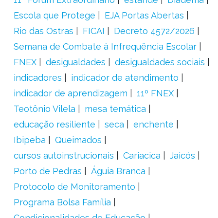
Escola que Protege
EJA Portas Abertas
Rio das Ostras
FICAI
Decreto 4572/2026
Semana de Combate à Infrequência Escolar
FNEX
desigualdades
desigualdades sociais
indicadores
indicador de atendimento
indicador de aprendizagem
11º FNEX
Teotônio Vilela
mesa temática
educação resiliente
seca
enchente
Ibipeba
Queimados
cursos autoinstrucionais
Cariacica
Jaicós
Porto de Pedras
Águia Branca
Protocolo de Monitoramento
Programa Bolsa Família
Condicionalidades de Educação