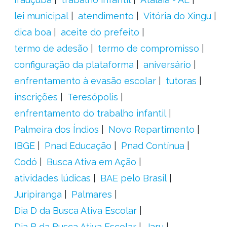
lei municipal
atendimento
Vitória do Xingu
dica boa
aceite do prefeito
termo de adesão
termo de compromisso
configuração da plataforma
aniversário
enfrentamento à evasão escolar
tutoras
inscrições
Teresópolis
enfrentamento do trabalho infantil
Palmeira dos Índios
Novo Repartimento
IBGE
Pnad Educação
Pnad Contínua
Codó
Busca Ativa em Ação
atividades lúdicas
BAE pelo Brasil
Juripiranga
Palmares
Dia D da Busca Ativa Escolar
Dia B da Busca Ativa Escolar
Jaru