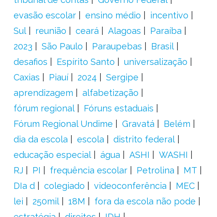
evasão escolar
ensino médio
incentivo
Sul
reunião
ceará
Alagoas
Paraíba
2023
São Paulo
Paraupebas
Brasil
desafios
Espírito Santo
universalização
Caxias
Piauí
2024
Sergipe
aprendizagem
alfabetização
fórum regional
Fóruns estaduais
Fórum Regional Undime
Gravatá
Belém
dia da escola
escola
distrito federal
educação especial
água
ASHI
WASHI
RJ
PI
frequência escolar
Petrolina
MT
DIa d
colegiado
videoconferência
MEC
lei
250mil
18M
fora da escola não pode
estratégia
direitos
IDH