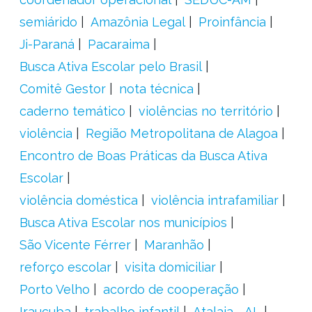
semiárido
Amazônia Legal
Proinfância
Ji-Paraná
Pacaraima
Busca Ativa Escolar pelo Brasil
Comitê Gestor
nota técnica
caderno temático
violências no território
violência
Região Metropolitana de Alagoa
Encontro de Boas Práticas da Busca Ativa
Escolar
violência doméstica
violência intrafamiliar
Busca Ativa Escolar nos municípios
São Vicente Férrer
Maranhão
reforço escolar
visita domiciliar
Porto Velho
acordo de cooperação
Irauçuba
trabalho infantil
Atalaia - AL