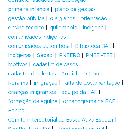
primeira infância
plano de gestão
gestão pública
0 a 3 anos
orientação
ensino técnico
quilombola
indígena
comunidades indígenas
comunidades quilombola
Biblioteca BAE
indígenas
Secadi
PNEERQ
PNEEI-TEE
Motivos
cadastro de casos
cadastro de alertas
Arraial do Cabo
Roraima
imigração
falta de documentação
crianças imigrantes
equipe da BAE
formação da equipe
organograma da BAE
Bahias
Comitê Intersetorial da Busca Ativa Escolar
São Bento do Sul
atendimento virtual