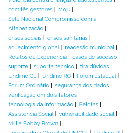
comitês gestores
Moju
Selo Nacional Compromisso com a
Alfabetização
crises sociais
crises sanitárias
aquecimento global
readesão municipal
Relatos de Experiência
casos de sucesso
suporte
suporte tecnico
tira dúvidas
Undime CE
Undime RO
Fórum Estadual
Fórum Ordinário
segurança dos dados
verificação em dois fatores
tecnologia da informação
Pelotas
Assistência Social
vulnerabilidade social
Millie Bobby Brown
Embaixadora Global do UNICEF
Undime PI