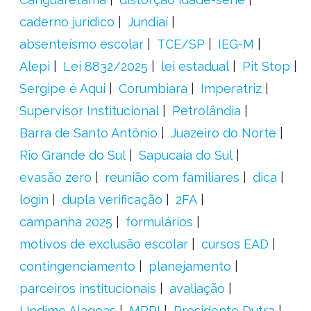
caderno jurídico
Jundiaí
absenteísmo escolar
TCE/SP
IEG-M
Alepi
Lei 8832/2025
lei estadual
Pit Stop
Sergipe é Aqui
Corumbiara
Imperatriz
Supervisor Institucional
Petrolândia
Barra de Santo Antônio
Juazeiro do Norte
Rio Grande do Sul
Sapucaia do Sul
evasão zero
reunião com familiares
dica
login
dupla verificação
2FA
campanha 2025
formulários
motivos de exclusão escolar
cursos EAD
contingenciamento
planejamento
parceiros institucionais
avaliação
Undime Alagoas
MPPI
Presidente Dutra