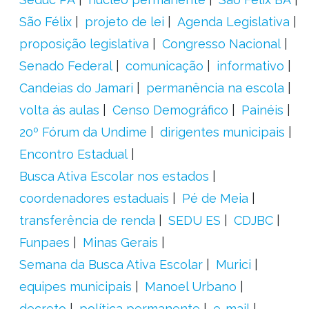
São Félix
projeto de lei
Agenda Legislativa
proposição legislativa
Congresso Nacional
Senado Federal
comunicação
informativo
Candeias do Jamari
permanência na escola
volta ás aulas
Censo Demográfico
Painéis
20º Fórum da Undime
dirigentes municipais
Encontro Estadual
Busca Ativa Escolar nos estados
coordenadores estaduais
Pé de Meia
transferência de renda
SEDU ES
CDJBC
Funpaes
Minas Gerais
Semana da Busca Ativa Escolar
Murici
equipes municipais
Manoel Urbano
decreto
política permanente
e-mail