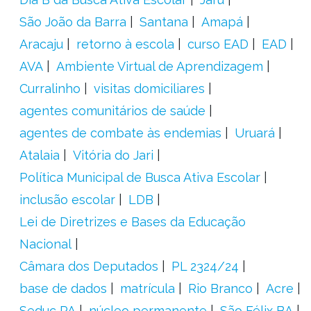
São João da Barra
Santana
Amapá
Aracaju
retorno à escola
curso EAD
EAD
AVA
Ambiente Virtual de Aprendizagem
Curralinho
visitas domiciliares
agentes comunitários de saúde
agentes de combate às endemias
Uruará
Atalaia
Vitória do Jari
Política Municipal de Busca Ativa Escolar
inclusão escolar
LDB
Lei de Diretrizes e Bases da Educação
Nacional
Câmara dos Deputados
PL 2324/24
base de dados
matrícula
Rio Branco
Acre
Seduc PA
núcleo permanente
São Félix BA