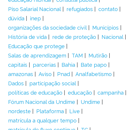
Piso Salarial Nacional
refugiados
contato
dúvida
inep
organizações da sociedade civil
Municípios
História de vida
rede de proteção
Nacional
Educação que protege
Salas de aprendizagem
TAM
Mutirão
capitais
parcerias
Bahia
Bate papo
amazonas
Aviso
Pnad
Analfabetismo
Dados
participação social
políticas de educação
educação
campanha
Fórum Nacional da Undime
Undime
nordeste
Plataforma
Live
matrícula a qualquer tempo
matrícula de fluxo contínuo
TC