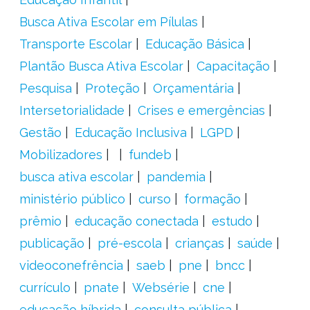
Busca Ativa Escolar em Pílulas
Transporte Escolar
Educação Básica
Plantão Busca Ativa Escolar
Capacitação
Pesquisa
Proteção
Orçamentária
Intersetorialidade
Crises e emergências
Gestão
Educação Inclusiva
LGPD
Mobilizadores
fundeb
busca ativa escolar
pandemia
ministério público
curso
formação
prêmio
educação conectada
estudo
publicação
pré-escola
crianças
saúde
videoconefrência
saeb
pne
bncc
currículo
pnate
Websérie
cne
educação híbrida
consulta pública