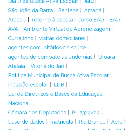
Dia B da Busca Ativa Escolar
Jaru
São João da Barra
Santana
Amapá
Aracaju
retorno à escola
curso EAD
EAD
AVA
Ambiente Virtual de Aprendizagem
Curralinho
visitas domiciliares
agentes comunitários de saúde
agentes de combate às endemias
Uruará
Atalaia
Vitória do Jari
Política Municipal de Busca Ativa Escolar
inclusão escolar
LDB
Lei de Diretrizes e Bases da Educação
Nacional
Câmara dos Deputados
PL 2324/24
base de dados
matrícula
Rio Branco
Acre