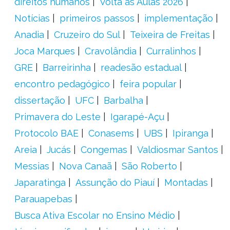
direitos humanos
Volta às Aulas 2026
Notícias
primeiros passos
implementação
Anadia
Cruzeiro do Sul
Teixeira de Freitas
Joca Marques
Cravolândia
Curralinhos
GRE
Barreirinha
readesão estadual
encontro pedagógico
feira popular
dissertação
UFC
Barbalha
Primavera do Leste
Igarapé-Açu
Protocolo BAE
Conasems
UBS
Ipiranga
Areia
Jucás
Congemas
Valdiosmar Santos
Messias
Nova Canaã
São Roberto
Japaratinga
Assunção do Piauí
Montadas
Parauapebas
Busca Ativa Escolar no Ensino Médio