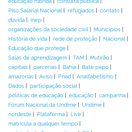
educação híbrida
consulta pública
Piso Salarial Nacional
refugiados
contato
dúvida
inep
organizações da sociedade civil
Municípios
História de vida
rede de proteção
Nacional
Educação que protege
Salas de aprendizagem
TAM
Mutirão
capitais
parcerias
Bahia
Bate papo
amazonas
Aviso
Pnad
Analfabetismo
Dados
participação social
políticas de educação
educação
campanha
Fórum Nacional da Undime
Undime
nordeste
Plataforma
Live
matrícula a qualquer tempo