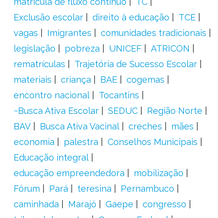
matrícula de fluxo contínuo
TC
Exclusão escolar
direito à educação
TCE
vagas
Imigrantes
comunidades tradicionais
legislação
pobreza
UNICEF
ATRICON
rematrículas
Trajetória de Sucesso Escolar
materiais
criança
BAE
cogemas
encontro nacional
Tocantins
~Busca Ativa Escolar
SEDUC
Região Norte
BAV
Busca Ativa Vacinal
creches
mães
economia
palestra
Conselhos Municipais
Educação integral
educação empreendedora
mobilização
Fórum
Pará
teresina
Pernambuco
caminhada
Marajó
Gaepe
congresso