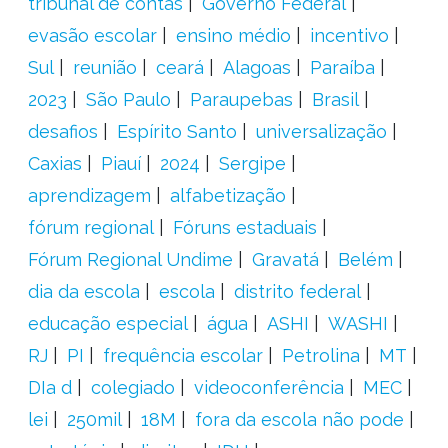
tribunal de contas
Governo Federal
evasão escolar
ensino médio
incentivo
Sul
reunião
ceará
Alagoas
Paraíba
2023
São Paulo
Paraupebas
Brasil
desafios
Espírito Santo
universalização
Caxias
Piauí
2024
Sergipe
aprendizagem
alfabetização
fórum regional
Fóruns estaduais
Fórum Regional Undime
Gravatá
Belém
dia da escola
escola
distrito federal
educação especial
água
ASHI
WASHI
RJ
PI
frequência escolar
Petrolina
MT
DIa d
colegiado
videoconferência
MEC
lei
250mil
18M
fora da escola não pode