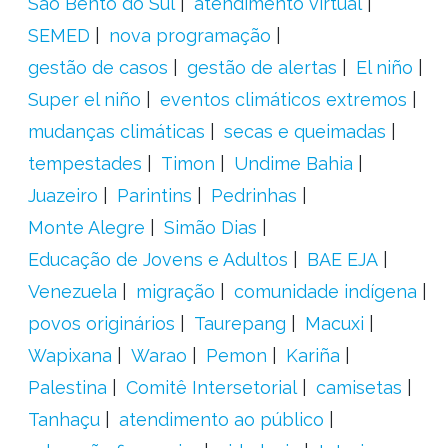
São Bento do Sul
atendimento virtual
SEMED
nova programação
gestão de casos
gestão de alertas
El niño
Super el niño
eventos climáticos extremos
mudanças climáticas
secas e queimadas
tempestades
Timon
Undime Bahia
Juazeiro
Parintins
Pedrinhas
Monte Alegre
Simão Dias
Educação de Jovens e Adultos
BAE EJA
Venezuela
migração
comunidade indígena
povos originários
Taurepang
Macuxi
Wapixana
Warao
Pemon
Kariña
Palestina
Comitê Intersetorial
camisetas
Tanhaçu
atendimento ao público