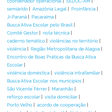
coordenador operacional
SEDUC-AM
semiárido
Amazônia Legal
Proinfância
Ji-Paraná
Pacaraima
Busca Ativa Escolar pelo Brasil
Comitê Gestor
nota técnica
caderno temático
violências no território
violência
Região Metropolitana de Alagoa
Encontro de Boas Práticas da Busca Ativa
Escolar
violência doméstica
violência intrafamiliar
Busca Ativa Escolar nos municípios
São Vicente Férrer
Maranhão
reforço escolar
visita domiciliar
Porto Velho
acordo de cooperação