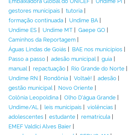
Embaixadora Global do UNICEF
Undime PI
gestores municipais
tutoria
formação continuada
Undime BA
Undime ES
Undime MT
Gaepe GO
Caminhos da Reportagem
Águas Lindas de Goiás
BAE nos municípios
Passo a passo
adesão municipal
guia
manual
repactuação
Rio Grande do Norte
Undime RN
Rondônia
Voltaê!
adesão
gestão municipal
Novo Oriente
Colônia Leopoldina
Olho D'água Grande
Undime/AL
leis municipais
violências
adolescentes
estudante
rematrícula
EMEF Valdici Alves Baier