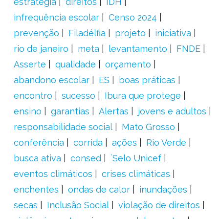
estratégia
direitos
IDH
infrequência escolar
Censo 2024
prevenção
Filadélfia
projeto
iniciativa
rio de janeiro
meta
levantamento
FNDE
Asserte
qualidade
orçamento
abandono escolar
ES
boas práticas
encontro
sucesso
Ibura que protege
ensino
garantias
Alertas
jovens e adultos
responsabilidade social
Mato Grosso
conferência
corrida
ações
Rio Verde
busca ativa
consed
´Selo Unicef
eventos climáticos
crises climáticas
enchentes
ondas de calor
inundações
secas
Inclusão Social
violação de direitos