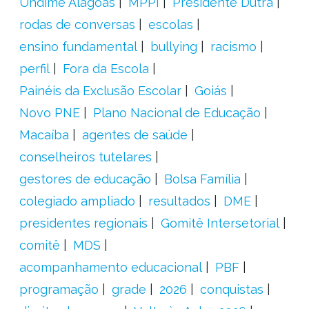
Undime Alagoas
MPPI
Presidente Dutra
rodas de conversas
escolas
ensino fundamental
bullying
racismo
perfil
Fora da Escola
Painéis da Exclusão Escolar
Goiás
Novo PNE
Plano Nacional de Educação
Macaíba
agentes de saúde
conselheiros tutelares
gestores de educação
Bolsa Família
colegiado ampliado
resultados
DME
presidentes regionais
Gomitê Intersetorial
comitê
MDS
acompanhamento educacional
PBF
programação
grade
2026
conquistas