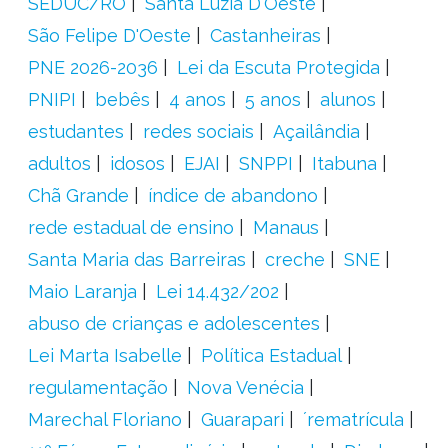
SEDUC/RO
Santa Luzia D'Oeste
São Felipe D'Oeste
Castanheiras
PNE 2026-2036
Lei da Escuta Protegida
PNIPI
bebês
4 anos
5 anos
alunos
estudantes
redes sociais
Açailândia
adultos
idosos
EJAI
SNPPI
Itabuna
Chã Grande
índice de abandono
rede estadual de ensino
Manaus
Santa Maria das Barreiras
creche
SNE
Maio Laranja
Lei 14.432/202
abuso de crianças e adolescentes
Lei Marta Isabelle
Política Estadual
regulamentação
Nova Venécia
Marechal Floriano
Guarapari
´rematrícula