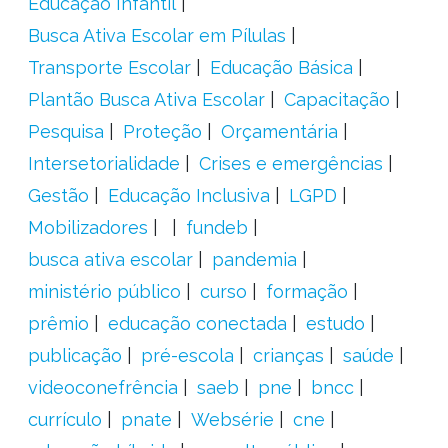
Educação Infantil
Busca Ativa Escolar em Pílulas
Transporte Escolar
Educação Básica
Plantão Busca Ativa Escolar
Capacitação
Pesquisa
Proteção
Orçamentária
Intersetorialidade
Crises e emergências
Gestão
Educação Inclusiva
LGPD
Mobilizadores
fundeb
busca ativa escolar
pandemia
ministério público
curso
formação
prêmio
educação conectada
estudo
publicação
pré-escola
crianças
saúde
videoconefrência
saeb
pne
bncc
currículo
pnate
Websérie
cne