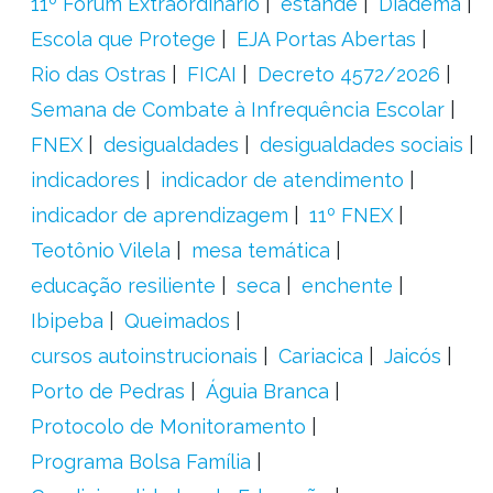
11º Fórum Extraordinário
estande
Diadema
Escola que Protege
EJA Portas Abertas
Rio das Ostras
FICAI
Decreto 4572/2026
Semana de Combate à Infrequência Escolar
FNEX
desigualdades
desigualdades sociais
indicadores
indicador de atendimento
indicador de aprendizagem
11º FNEX
Teotônio Vilela
mesa temática
educação resiliente
seca
enchente
Ibipeba
Queimados
cursos autoinstrucionais
Cariacica
Jaicós
Porto de Pedras
Águia Branca
Protocolo de Monitoramento
Programa Bolsa Família