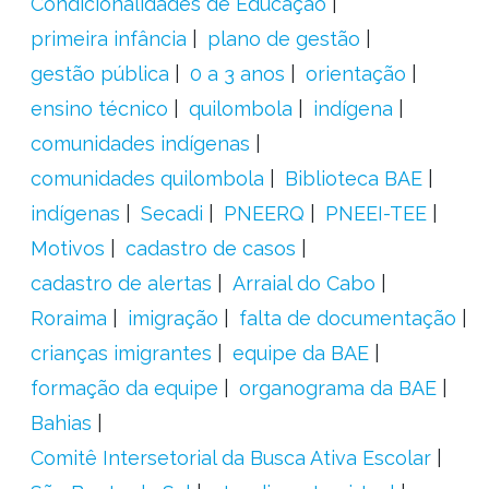
Condicionalidades de Educação
primeira infância
plano de gestão
gestão pública
0 a 3 anos
orientação
ensino técnico
quilombola
indígena
comunidades indígenas
comunidades quilombola
Biblioteca BAE
indígenas
Secadi
PNEERQ
PNEEI-TEE
Motivos
cadastro de casos
cadastro de alertas
Arraial do Cabo
Roraima
imigração
falta de documentação
crianças imigrantes
equipe da BAE
formação da equipe
organograma da BAE
Bahias
Comitê Intersetorial da Busca Ativa Escolar