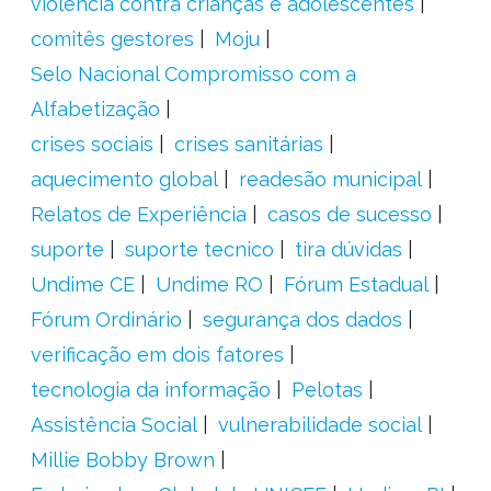
violência contra crianças e adolescentes
comitês gestores
Moju
Selo Nacional Compromisso com a
Alfabetização
crises sociais
crises sanitárias
aquecimento global
readesão municipal
Relatos de Experiência
casos de sucesso
suporte
suporte tecnico
tira dúvidas
Undime CE
Undime RO
Fórum Estadual
Fórum Ordinário
segurança dos dados
verificação em dois fatores
tecnologia da informação
Pelotas
Assistência Social
vulnerabilidade social
Millie Bobby Brown