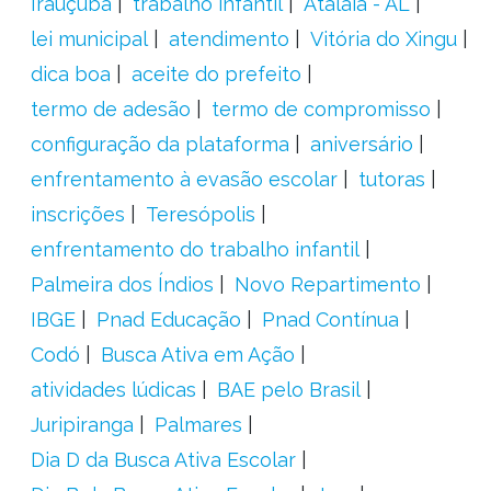
Irauçuba
trabalho infantil
Atalaia - AL
lei municipal
atendimento
Vitória do Xingu
dica boa
aceite do prefeito
termo de adesão
termo de compromisso
configuração da plataforma
aniversário
enfrentamento à evasão escolar
tutoras
inscrições
Teresópolis
enfrentamento do trabalho infantil
Palmeira dos Índios
Novo Repartimento
IBGE
Pnad Educação
Pnad Contínua
Codó
Busca Ativa em Ação
atividades lúdicas
BAE pelo Brasil
Juripiranga
Palmares
Dia D da Busca Ativa Escolar