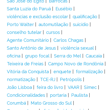
São José do Egito
Barrocas
Santa Luzia do Paruá
Eusébio
violências e exclusão escolar
qualificação
Porto Walter
automutilação
suicídio
conselho tutelar
cursos
Agente Comunitário
Carlos Chagas
Santo Antônio de Jesus
violência sexual
oficina
grupo focal
Serra do Mel
Caucaia
Teixeira de Freias
Campo Novo de Rondônia
Vitória da Conquista
enquete
formalização
normatização
TCE-RJ
Petrópolis
João Lisboa
feira do livro
VAAR
Simec
Condicionalidades
portaria
Paulista
Corumbá
Mato Grosso do Sul