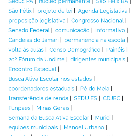
Seduc PA
núcleo permanente
São Félix BA
São Félix
projeto de lei
Agenda Legislativa
proposição legislativa
Congresso Nacional
Senado Federal
comunicação
informativo
Candeias do Jamari
permanência na escola
volta ás aulas
Censo Demográfico
Painéis
20º Fórum da Undime
dirigentes municipais
Encontro Estadual
Busca Ativa Escolar nos estados
coordenadores estaduais
Pé de Meia
transferência de renda
SEDU ES
CDJBC
Funpaes
Minas Gerais
Semana da Busca Ativa Escolar
Murici
equipes municipais
Manoel Urbano