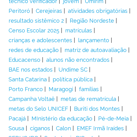
técnico verificador
jovem
Umirim
Peritoró
Cerejeiras
atividades obrigatórias
resultado sistêmico 2
Região Nordeste
Censo Escolar 2025
matrículas
crianças e adolescentes
lançamento
redes de educação
matriz de autoavaliação
Educacenso
alunos não encontrados
BAE nos estados
Undime SC
Santa Catarina
política pública
Porto Franco
Maragogi
famílias
Campanha Voltaê
metas de rematrícula
metas do Selo UNICEF
Buriti dos Montes
Pacajá
MInistério da educação
Pé-de-Meia
Sousa
ciganos
Calon
EMEF Irmã Iraídes