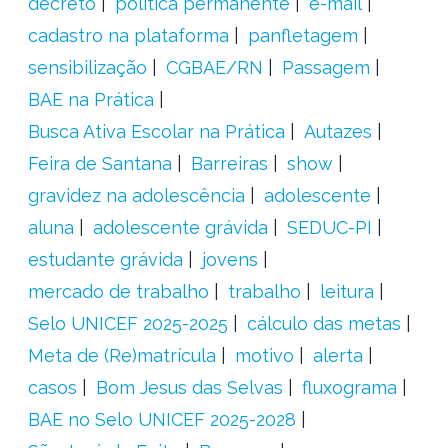
decreto
política permanente
e-mail
cadastro na plataforma
panfletagem
sensibilização
CGBAE/RN
Passagem
BAE na Prática
Busca Ativa Escolar na Prática
Autazes
Feira de Santana
Barreiras
show
gravidez na adolescência
adolescente
aluna
adolescente grávida
SEDUC-PI
estudante grávida
jovens
mercado de trabalho
trabalho
leitura
Selo UNICEF 2025-2025
cálculo das metas
Meta de (Re)matrícula
motivo
alerta
casos
Bom Jesus das Selvas
fluxograma
BAE no Selo UNICEF 2025-2028