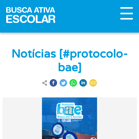
Notícias [#protocolo-
bae]