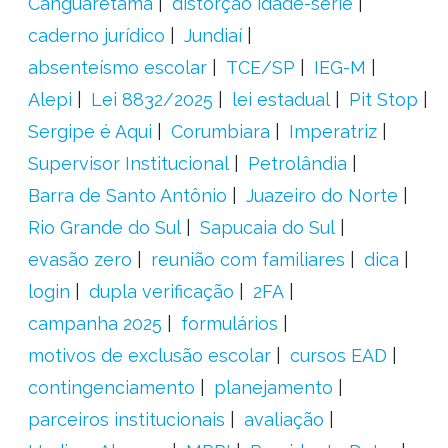
Canguaretama
distorção idade-série
caderno jurídico
Jundiaí
absenteísmo escolar
TCE/SP
IEG-M
Alepi
Lei 8832/2025
lei estadual
Pit Stop
Sergipe é Aqui
Corumbiara
Imperatriz
Supervisor Institucional
Petrolândia
Barra de Santo Antônio
Juazeiro do Norte
Rio Grande do Sul
Sapucaia do Sul
evasão zero
reunião com familiares
dica
login
dupla verificação
2FA
campanha 2025
formulários
motivos de exclusão escolar
cursos EAD
contingenciamento
planejamento
parceiros institucionais
avaliação