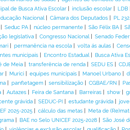
ipal de Busca Ativa Escolar
inclusão escolar
LDB
 Educação Nacional
Câmara dos Deputados
PL 23
Seduc PA
núcleo permanente
São Félix BA
Sã
ão legislativa
Congresso Nacional
Senado Feder
mari
permanência na escola
volta ás aulas
Cens
entes municipais
Encontro Estadual
Busca Ativa E
é de Meia
transferência de renda
SEDU ES
CDJ
ar
Murici
equipes municipais
Manoel Urbano
d
rma
panfletagem
sensibilização
CGBAE/RN
Pa
a
Autazes
Feira de Santana
Barreiras
show
g
cente grávida
SEDUC-PI
estudante grávida
jove
EF 2025-2025
cálculo das metas
Meta de (Re)matr
grama
BAE no Selo UNICEF 2025-2028
São José d
io
violências e exclusão escolar
qualificação
Por