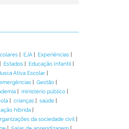
colares
EJA
Experiências
Estados
Educação Infantil
usca Ativa Escolar
 emergências
Gestão
ndemia
ministério público
ola
crianças
saúde
ação híbrida
rganizações da sociedade civil
ge
Salas de aprendizagem