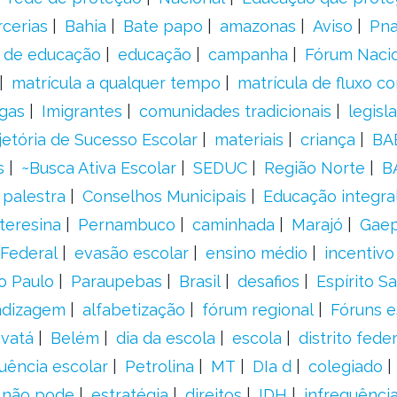
rcerias
Bahia
Bate papo
amazonas
Aviso
Pn
s de educação
educação
campanha
Fórum Naci
matrícula a qualquer tempo
matrícula de fluxo co
gas
Imigrantes
comunidades tradicionais
legisl
jetória de Sucesso Escolar
materiais
criança
BA
s
~Busca Ativa Escolar
SEDUC
Região Norte
B
palestra
Conselhos Municipais
Educação integra
teresina
Pernambuco
caminhada
Marajó
Gae
Federal
evasão escolar
ensino médio
incentivo
o Paulo
Paraupebas
Brasil
desafios
Espírito S
ndizagem
alfabetização
fórum regional
Fóruns e
vatá
Belém
dia da escola
escola
distrito feder
uência escolar
Petrolina
MT
DIa d
colegiado
a não pode
estratégia
direitos
IDH
infrequência