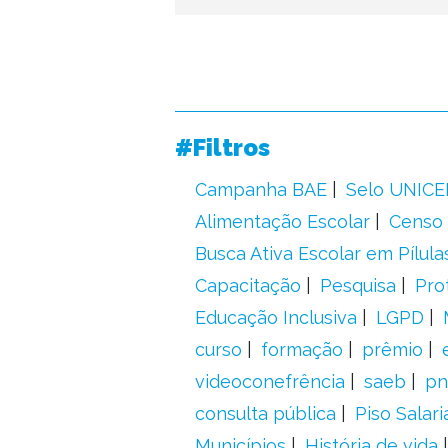
#Filtros
Campanha BAE
Selo UNICE
Alimentação Escolar
Censo 
Busca Ativa Escolar em Pílula
Capacitação
Pesquisa
Pro
Educação Inclusiva
LGPD
curso
formação
prêmio
videoconefrência
saeb
pn
consulta pública
Piso Salari
Municípios
História de vida