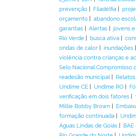
prevenção
Filadélfia
proje
orçamento
abandono escol
garantias
Alertas
jovens e
Rio Verde
busca ativa
con
ondas de calor
inundações
violência contra crianças e 
Selo Nacional Compromisso c
readesão municipal
Relatos
Undime CE
Undime RO
Fó
verificação em dois fatores
Millie Bobby Brown
Embaix
formação continuada
Undi
Águas Lindas de Goiás
BAE 
Rio Grande do Norte
Undim