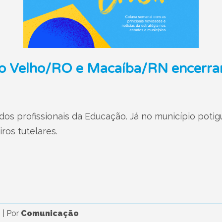
o Velho/RO e Macaíba/RN encerram
os profissionais da Educação. Já no município potigu
ros tutelares.
5
|
Por
Comunicação