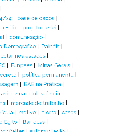
24/24
base de dados
o Félix
projeto de lei
al
comunicação
o Demográfico
Painéis
scolar nos estados
BC
Funpaes
Minas Gerais
ecreto
política permanente
ssagem
BAE na Prática
ravidez na adolescência
ns
mercado de trabalho
ícula
motivo
alerta
casos
o Egito
Barrocas
to Walter
automutilação