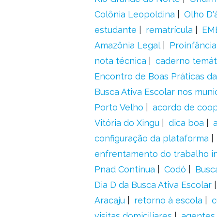
Colônia Leopoldina
Olho D'
estudante
rematrícula
EME
Amazônia Legal
Proinfância
nota técnica
caderno temát
Encontro de Boas Práticas da
Busca Ativa Escolar nos muni
Porto Velho
acordo de coo
Vitória do Xingu
dica boa
configuração da plataforma
enfrentamento do trabalho in
Pnad Contínua
Codó
Busc
Dia D da Busca Ativa Escolar
Aracaju
retorno à escola
c
visitas domiciliares
agentes 