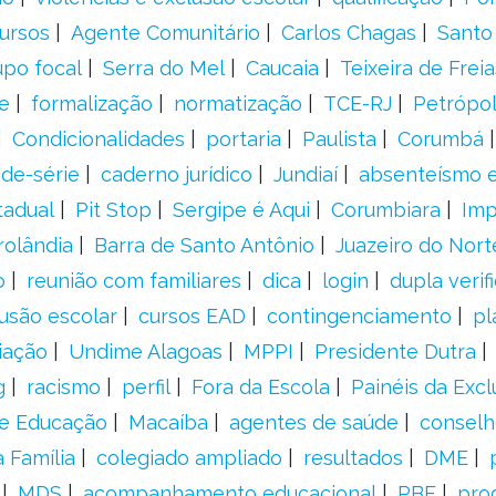
ursos
Agente Comunitário
Carlos Chagas
Santo
upo focal
Serra do Mel
Caucaia
Teixeira de Freia
e
formalização
normatização
TCE-RJ
Petrópol
Condicionalidades
portaria
Paulista
Corumbá
ade-série
caderno jurídico
Jundiaí
absenteísmo e
tadual
Pit Stop
Sergipe é Aqui
Corumbiara
Imp
rolândia
Barra de Santo Antônio
Juazeiro do Nort
o
reunião com familiares
dica
login
dupla verif
usão escolar
cursos EAD
contingenciamento
pl
iação
Undime Alagoas
MPPI
Presidente Dutra
g
racismo
perfil
Fora da Escola
Painéis da Excl
de Educação
Macaíba
agentes de saúde
conselh
 Família
colegiado ampliado
resultados
DME
MDS
acompanhamento educacional
PBF
pro