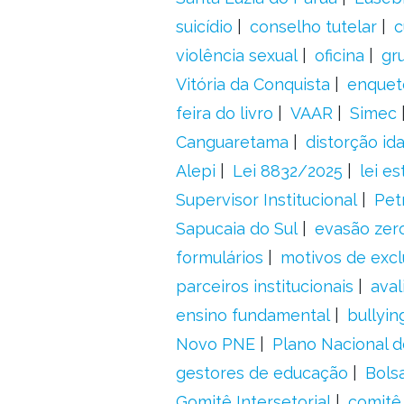
suicídio
conselho tutelar
c
violência sexual
oficina
gr
Vitória da Conquista
enquet
feira do livro
VAAR
Simec
Canguaretama
distorção id
Alepi
Lei 8832/2025
lei es
Supervisor Institucional
Pet
Sapucaia do Sul
evasão zer
formulários
motivos de excl
parceiros institucionais
aval
ensino fundamental
bullyin
Novo PNE
Plano Nacional 
gestores de educação
Bolsa
Gomitê Intersetorial
comitê