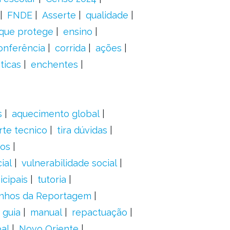
FNDE
Asserte
qualidade
 que protege
ensino
onferência
corrida
ações
ticas
enchentes
s
aquecimento global
rte tecnico
tira dúvidas
dos
ial
vulnerabilidade social
cipais
tutoria
nhos da Reportagem
guia
manual
repactuação
al
Novo Oriente