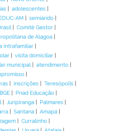
ias
adolescentes
EDUC-AM
semiárido
rasil
Comitê Gestor
ropolitana de Alagoa
a intrafamiliar
olar
visita domiciliar
lei municipal
atendimento
mpromisso
oras
inscrições
Teresópolis
IBGE
Pnad Educação
l
Juripiranga
Palmares
arra
Santana
Amapá
izagem
Curralinho
demias
Uruará
Atalaia