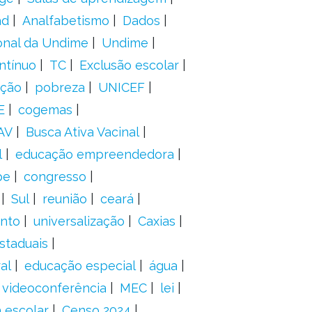
ad
Analfabetismo
Dados
onal da Undime
Undime
ntínuo
TC
Exclusão escolar
ação
pobreza
UNICEF
E
cogemas
AV
Busca Ativa Vacinal
l
educação empreendedora
pe
congresso
Sul
reunião
ceará
anto
universalização
Caxias
staduais
al
educação especial
água
videoconferência
MEC
lei
 escolar
Censo 2024