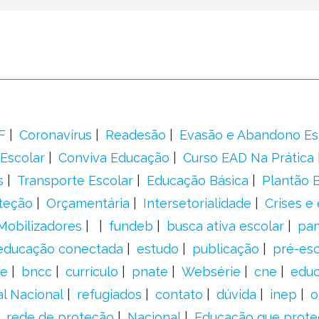
F
Coronavírus
Readesão
Evasão e Abandono Es
Escolar
Conviva Educação
Curso EAD Na Prática
s
Transporte Escolar
Educação Básica
Plantão B
teção
Orçamentária
Intersetorialidade
Crises e
Mobilizadores
fundeb
busca ativa escolar
pa
educação conectada
estudo
publicação
pré-esc
e
bncc
currículo
pnate
Websérie
cne
educ
al Nacional
refugiados
contato
dúvida
inep
o
rede de proteção
Nacional
Educação que prote