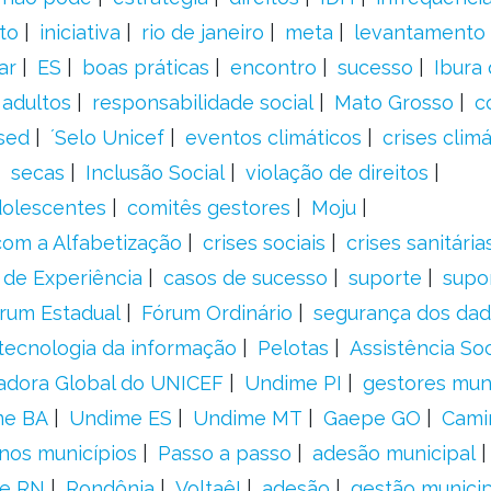
to
iniciativa
rio de janeiro
meta
levantamento
ar
ES
boas práticas
encontro
sucesso
Ibura
 adultos
responsabilidade social
Mato Grosso
c
sed
´Selo Unicef
eventos climáticos
crises climá
secas
Inclusão Social
violação de direitos
adolescentes
comitês gestores
Moju
om a Alfabetização
crises sociais
crises sanitária
 de Experiência
casos de sucesso
suporte
supo
rum Estadual
Fórum Ordinário
segurança dos da
tecnologia da informação
Pelotas
Assistência Soc
adora Global do UNICEF
Undime PI
gestores muni
me BA
Undime ES
Undime MT
Gaepe GO
Cami
nos municípios
Passo a passo
adesão municipal
e RN
Rondônia
Voltaê!
adesão
gestão municip