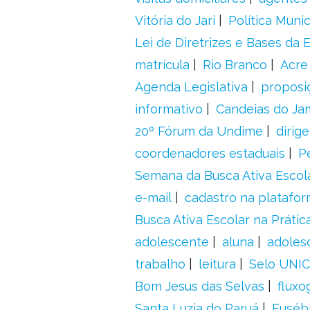
Vitória do Jari
Política Munic
Lei de Diretrizes e Bases da
matrícula
Rio Branco
Acre
Agenda Legislativa
proposiç
informativo
Candeias do Ja
20º Fórum da Undime
dirig
coordenadores estaduais
P
Semana da Busca Ativa Escol
e-mail
cadastro na platafo
Busca Ativa Escolar na Prátic
adolescente
aluna
adoles
trabalho
leitura
Selo UNIC
Bom Jesus das Selvas
fluxo
Santa Luzia do Paruá
Euséb