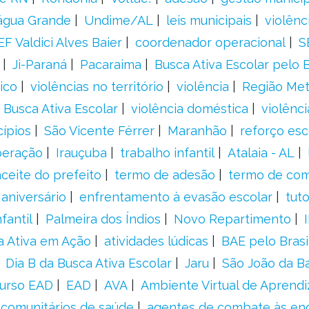
água Grande
Undime/AL
leis municipais
violênc
F Valdici Alves Baier
coordenador operacional
S
Ji-Paraná
Pacaraima
Busca Ativa Escolar pelo B
ico
violências no território
violência
Região Met
 Busca Ativa Escolar
violência doméstica
violênci
cípios
São Vicente Férrer
Maranhão
reforço esc
peração
Irauçuba
trabalho infantil
Atalaia - AL
aceite do prefeito
termo de adesão
termo de co
aniversário
enfrentamento à evasão escolar
tut
fantil
Palmeira dos Índios
Novo Repartimento
a Ativa em Ação
atividades lúdicas
BAE pelo Brasi
Dia B da Busca Ativa Escolar
Jaru
São João da B
urso EAD
EAD
AVA
Ambiente Virtual de Aprend
comunitários de saúde
agentes de combate às en