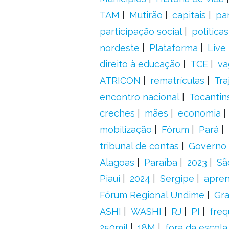
TAM
Mutirão
capitais
pa
participação social
política
nordeste
Plataforma
Live
direito à educação
TCE
va
ATRICON
rematrículas
Tra
encontro nacional
Tocantin
creches
mães
economia
mobilização
Fórum
Pará
tribunal de contas
Governo 
Alagoas
Paraíba
2023
Sã
Piauí
2024
Sergipe
apre
Fórum Regional Undime
Gra
ASHI
WASHI
RJ
PI
freq
250mil
18M
fora da escol