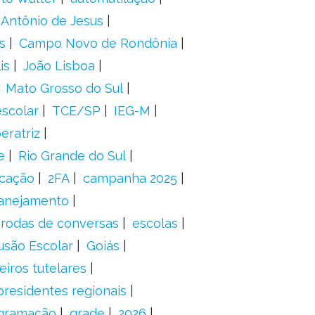
 Antônio de Jesus
s
Campo Novo de Rondônia
is
João Lisboa
Mato Grosso do Sul
scolar
TCE/SP
IEG-M
eratriz
e
Rio Grande do Sul
icação
2FA
campanha 2025
anejamento
rodas de conversas
escolas
usão Escolar
Goiás
eiros tutelares
presidentes regionais
gramação
grade
2026